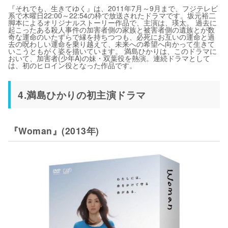
『それでも、生きてゆく』は、2011年7月～9月まで、フジテレビ
系で木曜日22:00～22:54の枠で放送されたドラマです。坂元裕二
脚本によるオリジナルストーリー作品で、主演は、瑛太。 過去に
起こったある殺人事件の加害者側の家族と被害者側の遺族とが数
奇な運命のいたずらで縁を持ちつつも、必死にお互いの運命と過
去の呪わしい運命を乗り越えて、未来への希望へ向かって生きて
いこうともがく姿を描いています。 満島ひかりは、このドラマに
おいて、加害者(少年A)の妹・双葉役を熱演。連続ドラマとして
は、初のヒロイン役となった作品です。
4.満島ひかりの初主演ドラマ
『Woman』(2013年)