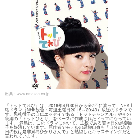
出典 :
www.amazon.co.jp
『トットてれび』は、2016年4月30日から全7回に渡って、NHK土
曜ドラマ（NHK総合・毎週土曜日20:15～20:43）放送のドラマで
す。黒柳徹子の自伝エッセイである「トットチャンネル」やその
続編の「トットひとり」をベースに作成されたドラマになってい
ます。 満島は、このドラマにおいて、主役である若き日の黒柳徹
子を好演しています。原作者でモデルの黒柳自身も「自分の若き
日の役は是非満島ひかりさんで」と熱望したキャスティングだと
言われています。