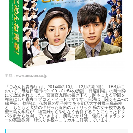
出典 :
www.amazon.co.jp
『ごめんね青春!』は、2014年の10月～12月の期間に、TBS系に
おいて、毎週日曜日の21:00～21:54の所謂「日曜劇場」の時間枠
にて放送されました。宮藤官九郎の書き下ろし脚本による学園を
舞台にした青春ラブコメディードラマです。主演は、関ジャニ∞の
錦戸亮。 物語は、仏教系の男子校である駒形大学付属三島高校
と、もともと犬猿の仲だった近所のカトリック系の女子校である
聖三島女学院が、経営難からやむなく合併することになったドタ
バタ劇から展開していきます。満島ひかりは、強烈なキャラクタ
ーの英語教師・蜂矢りさ役をコミカルに好演しています。