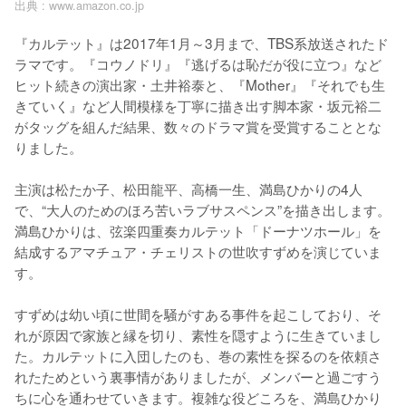
出典 :
www.amazon.co.jp
『カルテット』は2017年1月～3月まで、TBS系放送されたド
ラマです。『コウノドリ』『逃げるは恥だが役に立つ』など
ヒット続きの演出家・土井裕泰と、『Mother』『それでも生
きていく』など人間模様を丁寧に描き出す脚本家・坂元裕二
がタッグを組んだ結果、数々のドラマ賞を受賞することとな
りました。

主演は松たか子、松田龍平、高橋一生、満島ひかりの4人
で、“大人のためのほろ苦いラブサスペンス”を描き出します。
満島ひかりは、弦楽四重奏カルテット「ドーナツホール」を
結成するアマチュア・チェリストの世吹すずめを演じていま
す。

すずめは幼い頃に世間を騒がすある事件を起こしており、そ
れが原因で家族と縁を切り、素性を隠すように生きていまし
た。カルテットに入団したのも、巻の素性を探るのを依頼さ
れたためという裏事情がありましたが、メンバーと過ごすう
ちに心を通わせていきます。複雑な役どころを、満島ひかり