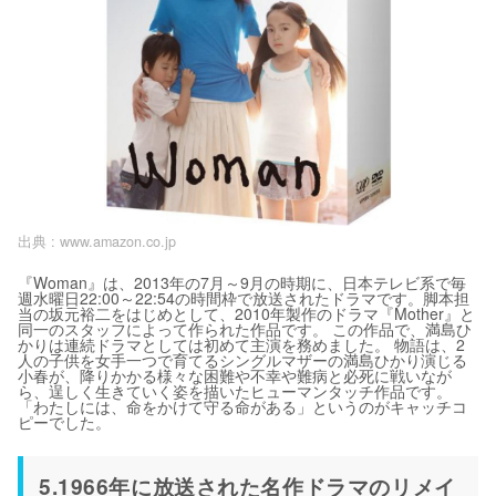
出典 :
www.amazon.co.jp
『Woman』は、2013年の7月～9月の時期に、日本テレビ系で毎
週水曜日22:00～22:54の時間枠で放送されたドラマです。脚本担
当の坂元裕二をはじめとして、2010年製作のドラマ『Mother』と
同一のスタッフによって作られた作品です。 この作品で、満島ひ
かりは連続ドラマとしては初めて主演を務めました。 物語は、2
人の子供を女手一つで育てるシングルマザーの満島ひかり演じる
小春が、降りかかる様々な困難や不幸や難病と必死に戦いなが
ら、逞しく生きていく姿を描いたヒューマンタッチ作品です。
「わたしには、命をかけて守る命がある」というのがキャッチコ
ピーでした。
5.1966年に放送された名作ドラマのリメイ