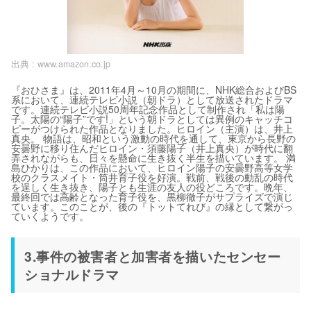
出典 :
www.amazon.co.jp
『おひさま』は、2011年4月～10月の期間に、NHK総合およびBS
系において、連続テレビ小説（朝ドラ）として放送されたドラマ
です。連続テレビ小説50周年記念作品として制作され「私は陽
子。太陽の“陽子”です!」という朝ドラとしては異例のキャッチコ
ピーがつけられた作品となりました。ヒロイン（主演）は、井上
真央。 物語は、昭和という激動の時代を通して、東京から長野の
安曇野に移り住んだヒロイン・須藤陽子（井上真央）が時代に翻
弄されながらも、日々を懸命に生き抜く半生を描いています。 満
島ひかりは、この作品において、ヒロイン陽子の安曇野高等女学
校のクラスメイト・筒井育子役を好演。戦前、戦後の動乱の時代
を逞しく生き抜き、陽子とも生涯の友人の役どころです。晩年、
最終回では高齢となった育子役を、黒柳徹子がサプライズで演じ
ています。このことが、後の『トットてれび』の縁として繋がっ
ていくようです。
3.事件の被害者と加害者を描いたセンセー
ショナルドラマ