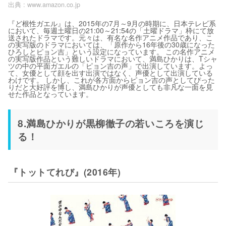
出典 :
www.amazon.co.jp
『ど根性ガエル』は、2015年の7月～9月の時期に、日本テレビ系
において、毎週土曜日の21:00～21:54の「土曜ドラマ」枠にて放
送されたドラマです。元々は、有名な名作アニメ作品であり、こ
の実写版のドラマにおいては、「原作から16年後の30歳になった
ひろしとピョン吉」という設定になっています。 この名作アニメ
の実写版作品という難しいドラマにおいて、満島ひかりは、Tシャ
ツの中の平面ガエルの「ピョン吉の声」で出演しています。よっ
て、女優として顔を出す出演ではなく、声優として出演している
わけです。 しかし、これが各方面からピョン吉の声としてぴった
りだと大好評を博し、満島ひかりが声優としても非凡な一面を見
せた作品となっています。
8.満島ひかりが黒柳徹子の若いころを演じ
る！
『トットてれび』(2016年)