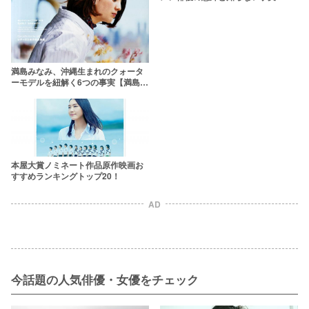
【自転車で日本一周？！】
満島みなみ、沖縄生まれのクォータ
ーモデルを紐解く6つの事実【満島ひ
かり、満島真之介の妹】
本屋大賞ノミネート作品原作映画お
すすめランキングトップ20！
AD
今話題の人気俳優・女優をチェック