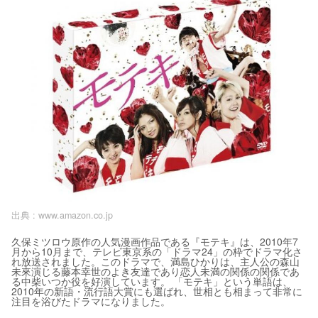
出典 :
www.amazon.co.jp
久保ミツロウ原作の人気漫画作品である『モテキ』は、2010年7
月から10月まで、テレビ東京系の「ドラマ24」の枠でドラマ化さ
れ放送されました。このドラマで、満島ひかりは、主人公の森山
未來演じる藤本幸世のよき友達であり恋人未満の関係の関係であ
る中柴いつか役を好演しています。 「モテキ」という単語は、
2010年の新語・流行語大賞にも選ばれ、世相とも相まって非常に
注目を浴びたドラマになりました。