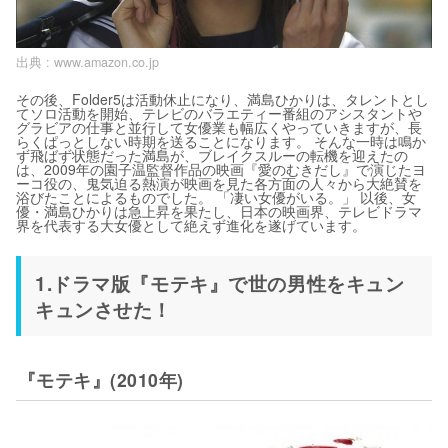
出典 :
www.amazon.co.jp
その後、Folder5は活動休止になり、満島ひかりは、タレントとし
てソロ活動を開始、テレビのバラエティー番組のアシスタントや
グラビアの仕事と並行して女優業も幅広くやっていきますが、長
らくぱっとしない時期を送ることになります。 そんな一時は鳴か
ず飛ばず状態だった満島が、ブレイクスルーの転機を迎えたの
は、2009年の園子温監督作品の映画『愛のむきだし』で演じたヨ
ーコ役の、鬼気迫る熱演が映画を見た各方面の人々から大絶賛を
浴びたことによるものでした。 「凄い女優がいる。」 以後、女
優・満島ひかりは急上昇を果たし、日本の映画界、テレビドラマ
界を代表する大女優として絶えず進化を遂げています。
1.ドラマ版『モテキ』で世の男性をキュン
キュンさせた！
『モテキ』(2010年)