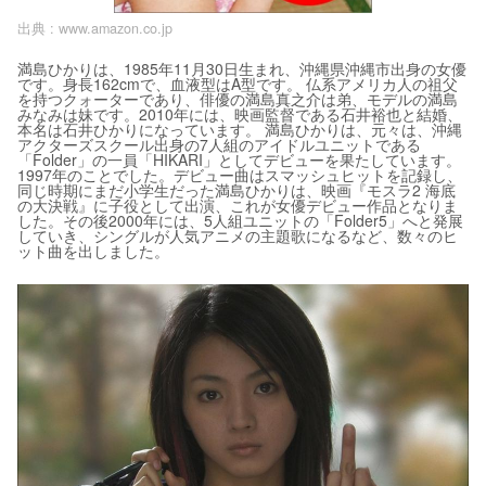
出典 :
www.amazon.co.jp
満島ひかりは、1985年11月30日生まれ、沖縄県沖縄市出身の女優
です。身長162cmで、血液型はA型です。 仏系アメリカ人の祖父
を持つクォーターであり、俳優の満島真之介は弟、モデルの満島
みなみは妹です。2010年には、映画監督である石井裕也と結婚、
本名は石井ひかりになっています。 満島ひかりは、元々は、沖縄
アクターズスクール出身の7人組のアイドルユニットである
「Folder」の一員「HIKARI」としてデビューを果たしています。
1997年のことでした。デビュー曲はスマッシュヒットを記録し、
同じ時期にまだ小学生だった満島ひかりは、映画『モスラ2 海底
の大決戦』に子役として出演、これが女優デビュー作品となりま
した。その後2000年には、5人組ユニットの「Folder5」へと発展
していき、シングルが人気アニメの主題歌になるなど、数々のヒ
ット曲を出しました。