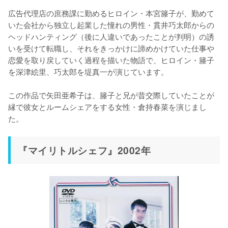
広告代理店の庶務課に勤めるヒロイン・本宮籐子が、勤めて
いた会社から独立し起業した憧れの男性・貫井巧太郎からの
ヘッドハンティング（後に人違いであったことが判明）の誘
いを受けて転職し、それをきっかけに諦めかけていた仕事や
恋愛を取り戻していく過程を描いた物語で、ヒロイン・籐子
を深津絵里、巧太郎を堤真一が演じています。

この作品で矢田亜希子は、籐子と兄が昔交際していたことが
縁で彼女とルームシェアをする女性・倉持春菜を演じまし
た。
『マイリトルシェフ』2002年