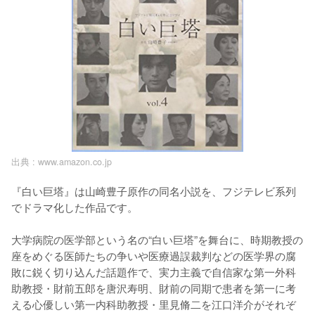
出典 :
www.amazon.co.jp
『白い巨塔』は山崎豊子原作の同名小説を、フジテレビ系列
でドラマ化した作品です。

大学病院の医学部という名の“白い巨塔”を舞台に、時期教授の
座をめぐる医師たちの争いや医療過誤裁判などの医学界の腐
敗に鋭く切り込んだ話題作で、実力主義で自信家な第一外科
助教授・財前五郎を唐沢寿明、財前の同期で患者を第一に考
える心優しい第一内科助教授・里見脩二を江口洋介がそれぞ