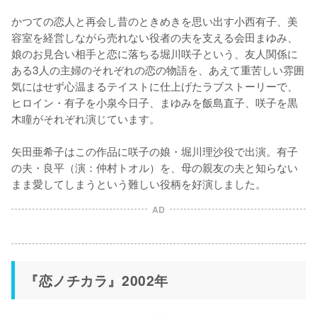
かつての恋人と再会し昔のときめきを思い出す小西有子、美
容室を経営しながら売れない役者の夫を支える会田まゆみ、
娘のお見合い相手と恋に落ちる堀川咲子という、友人関係に
ある3人の主婦のそれぞれの恋の物語を、あえて重苦しい雰囲
気にはせず心温まるテイストに仕上げたラブストーリーで、
ヒロイン・有子を小泉今日子、まゆみを飯島直子、咲子を黒
木瞳がそれぞれ演じています。

矢田亜希子はこの作品に咲子の娘・堀川理沙役で出演。有子
の夫・良平（演：仲村トオル）を、母の親友の夫と知らない
まま愛してしまうという難しい役柄を好演しました。
AD
『恋ノチカラ』2002年