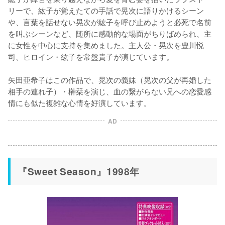
リーで、紘子が覚えたての手話で晃次に語りかけるシーン
や、言葉を話せない晃次が紘子を呼び止めようと必死で名前
を叫ぶシーンなど、随所に感動的な場面がちりばめられ、主
に女性を中心に支持を集めました。主人公・晃次を豊川悦
司、ヒロイン・紘子を常盤貴子が演じています。

矢田亜希子はこの作品で、晃次の義妹（晃次の父が再婚した
相手の連れ子）・榊栞を演じ、血の繋がらない兄への恋愛感
情にも似た複雑な心情を好演しています。
AD
『Sweet Season』1998年