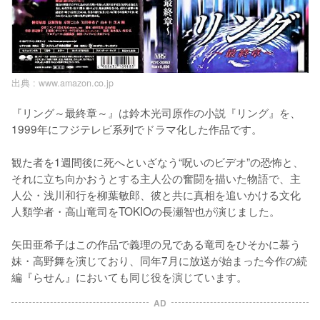
出典 :
www.amazon.co.jp
『リング～最終章～』は鈴木光司原作の小説『リング』を、
1999年にフジテレビ系列でドラマ化した作品です。

観た者を1週間後に死へといざなう“呪いのビデオ”の恐怖と、
それに立ち向かおうとする主人公の奮闘を描いた物語で、主
人公・浅川和行を柳葉敏郎、彼と共に真相を追いかける文化
人類学者・高山竜司をTOKIOの長瀬智也が演じました。

矢田亜希子はこの作品で義理の兄である竜司をひそかに慕う
妹・高野舞を演じており、同年7月に放送が始まった今作の続
編『らせん』においても同じ役を演じています。
AD