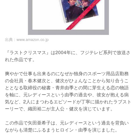
出典 :
www.amazon.co.jp
『ラストクリスマス』は2004年に、フジテレビ系列で放送さ
れた作品です。

爽やかで仕事も出来るのになぜか独身のスポーツ用品店勤務
の会社員・春木健次と、健次がひょんなことから知り合うこ
ととなる取締役の秘書・青井由季との間に芽生える恋の物語
を軸に、元レディースという由季の過去や、彼女が抱える病
気など、2人にまつわるエピソードが丁寧に描かれたラブスト
ーリーで、織田裕二が主人公・健次を演じています。

この作品で矢田亜希子は、元レディースという過去を背負い
ながらも清楚にふるまうヒロイン・由季を演じました。