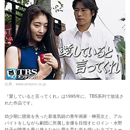
出典 :
www.amazon.co.jp
『愛していると言ってくれ』は1995年に、TBS系列で放送さ
れた作品です。

幼少期に聴覚を失った新進気鋭の青年画家・榊晃次と、アル
バイトをしながら劇団に所属し女優を目指すヒロイン・水野
紘子が障害を乗り越えながら愛を育む姿を描いたラブストー