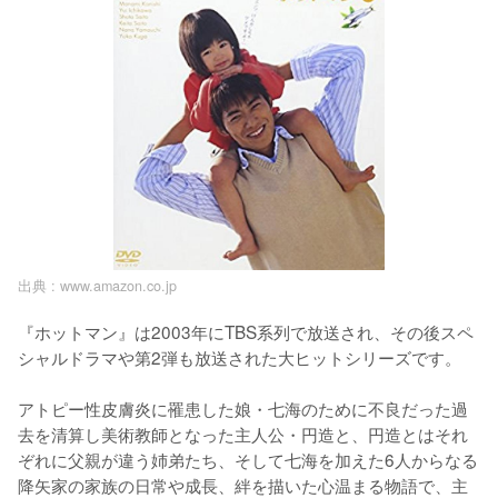
出典 :
www.amazon.co.jp
『ホットマン』は2003年にTBS系列で放送され、その後スペ
シャルドラマや第2弾も放送された大ヒットシリーズです。

アトピー性皮膚炎に罹患した娘・七海のために不良だった過
去を清算し美術教師となった主人公・円造と、円造とはそれ
ぞれに父親が違う姉弟たち、そして七海を加えた6人からなる
降矢家の家族の日常や成長、絆を描いた心温まる物語で、主