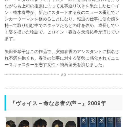
ながらも上司の推薦によって見事返り咲きを果たしたヒロイ
ン・椿木春香が、新たにスタートする夜のニュース番組でア
ンカーウーマンを務めることになり、報道の仕事に使命感を
持って取り組む中でスタッフたちとの絆を強め、成長してい
く姿を描いた物語で、ヒロイン・春香を天海祐希が演じてい
ます。

矢田亜希子はこの作品で、突如春香のアシスタントに指名さ
れ不満を抱くも、春香の仕事に対する姿勢に感化されてニュ
ースキャスターを志す女性・飛鳥望美を演じました。
AD
『ヴォイス～命なき者の声～』2009年