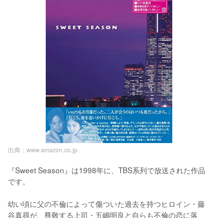
出典 :
www.amazon.co.jp
『Sweet Season』は1998年に、TBS系列で放送された作品
です。

幼い頃に父の不倫によって傷ついた過去を持つヒロイン・藤
谷真尋が、尊敬する上司・五嶋明良と自らも不倫の恋に落