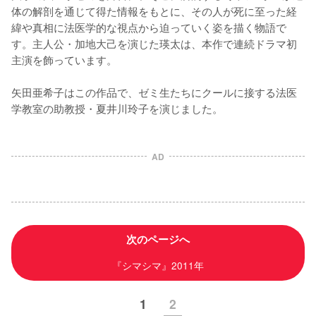
体の解剖を通じて得た情報をもとに、その人が死に至った経
緯や真相に法医学的な視点から迫っていく姿を描く物語で
す。主人公・加地大己を演じた瑛太は、本作で連続ドラマ初
主演を飾っています。

矢田亜希子はこの作品で、ゼミ生たちにクールに接する法医
学教室の助教授・夏井川玲子を演じました。
AD
次のページへ
『シマシマ』2011年
1
2