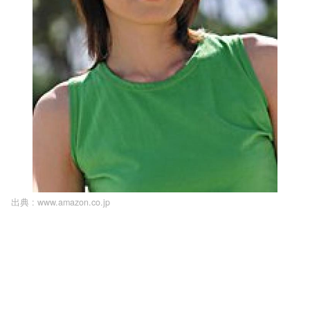
出典 :
www.amazon.co.jp