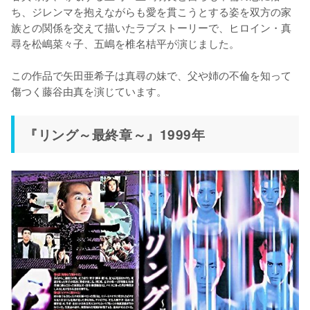
ち、ジレンマを抱えながらも愛を貫こうとする姿を双方の家
族との関係を交えて描いたラブストーリーで、ヒロイン・真
尋を松嶋菜々子、五嶋を椎名桔平が演じました。

この作品で矢田亜希子は真尋の妹で、父や姉の不倫を知って
傷つく藤谷由真を演じています。
『リング～最終章～』1999年