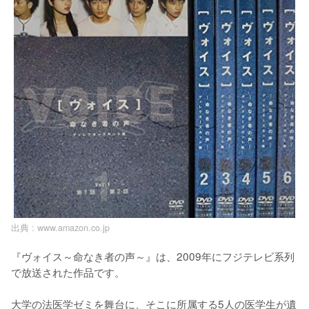
出典 :
www.amazon.co.jp
『ヴォイス～命なき者の声～』は、2009年にフジテレビ系列
で放送された作品です。

大学の法医学ゼミを舞台に、そこに所属する5人の医学生が遺