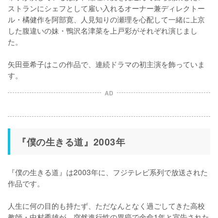
ストランにシェフとして雇い入れるオーナー兼ディレクトー
ル・橘健作を阿部寛、人見知りの瀬理を心配して一緒に上京
した腹違いの妹・鴨沢名津菜を上戸彩がそれぞれ演じまし
た。

矢田亜希子はこの作品で、連続ドラマの初主演を飾っていま
す。
AD
『僕の生きる道』2003年
『僕の生きる道』は2003年に、フジテレビ系列で放送された
作品です。

人生に何の目的も持たず、ただなんとなく過ごしてきた高校
教師・中村秀雄が、突然進行性の胃癌で余命1年と宣告された