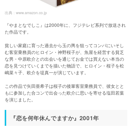
出典 :
www.amazon.co.jp
『やまとなでしこ』は2000年に、フジテレビ系列で放送され
た作品です。

貧しい家庭に育った過去から玉の輿を狙ってコンパにいそし
む客室乗務員のヒロイン・神野桜子が、魚屋を経営する貧乏
な男・中原欧介との出会いを通じてお金では買えない本当の
恋を見つけていくまでを描いた物語で、ヒロイン・桜子を松
嶋菜々子、欧介を堤真一が演じています。

この作品で矢田亜希子は桜子の後輩客室乗務員で、彼女とと
もに参加した合コンで出会った欧介に思いを寄せる塩田若葉
を演じました。
『恋を何年休んでますか』2001年