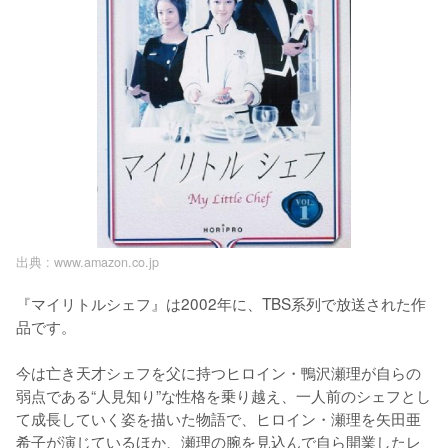
出典 :
www.amazon.co.jp
『マイリトルシェフ』は2002年に、TBS系列で放送された作
品です。

今は亡き天才シェフを父に持つヒロイン・鴨沢瀬理が自らの
弱点である“人見知り”な性格を乗り越え、一人前のシェフとし
て成長していく姿を描いた物語で、ヒロイン・瀬理を矢田亜
希子が演じているほか、瀬理の腕を見込んで自ら開業したレ