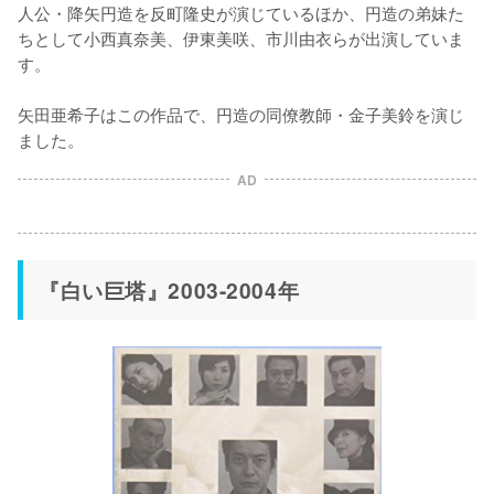
人公・降矢円造を反町隆史が演じているほか、円造の弟妹た
ちとして小西真奈美、伊東美咲、市川由衣らが出演していま
す。

矢田亜希子はこの作品で、円造の同僚教師・金子美鈴を演じ
ました。
AD
『白い巨塔』2003-2004年