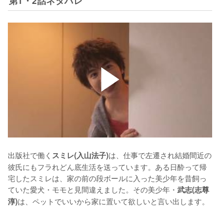
第1・2話ネタバレ
出版社で働く
は、仕事で左遷され結婚間近の
スミレ(入山法子)
彼氏にもフラれどん底生活を送っています。ある日酔って帰
宅したスミレは、家の前の段ボールに入った美少年を昔飼っ
ていた愛犬・モモと見間違えました。その美少年・
武志(志尊
は、ペットでいいから家に置いて欲しいと言い出します。

淳)