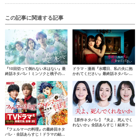
この記事に関連する記事
『10回切って倒れない木はない』最
ドラマ・漫画『水曜日、私の夫に抱
終話ネタバレ！ミンソクと桃子の結
かれてください』最終話ネタバレと
末は？拓人との三角関係のラストが
原作最新巻を解説！公認不倫の目的
気になる
とは？
【原作ネタバレ】『夫よ、死んでく
れないか』全話あらすじ！結末ラス
『フェルマーの料理』の最終回ネタ
トまで解説
バレ・全話あらすじ！ドラマの結末
予想や原作漫画の打ち切り説も