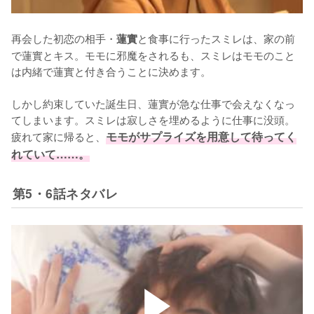
再会した初恋の相手・
と食事に行ったスミレは、家の前
蓮實
で蓮實とキス。モモに邪魔をされるも、スミレはモモのこと
は内緒で蓮實と付き合うことに決めます。

しかし約束していた誕生日、蓮實が急な仕事で会えなくなっ
てしまいます。スミレは寂しさを埋めるように仕事に没頭。
疲れて家に帰ると、
モモがサプライズを用意して待ってく
れていて……。
第5・6話ネタバレ