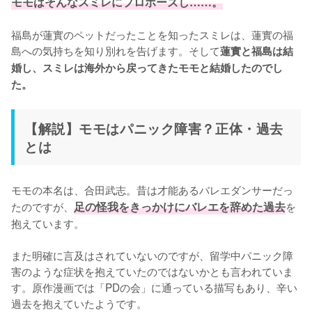
モモはそんなスミレにプロポーズし……。
福島が蓮實のペットだったことを知ったスミレは、蓮實の福
島への気持ちを知り別れを告げます。そして
蓮實と福島は結
婚し、スミレは海外から戻ってきたモモと結婚したのでし
た。
【解説】モモはパニック障害？正体・過去
とは
モモの本名は、合田武志。昔は才能あるバレエダンサーだっ
たのですが、
足の怪我をきっかけにバレエを辞めた過去
を
抱えています。

また明確に言及はされていないのですが、留学中パニック障
害のような症状を抱えていたのではないかとも言われていま
す。原作漫画では「PDの会」に通っている描写もあり、辛い
過去を抱えていたようです。