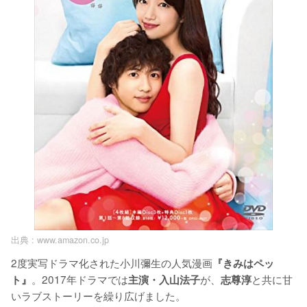
出典 :
www.amazon.co.jp
2度実写ドラマ化された小川彌生の人気漫画
『きみはペッ
。2017年ドラマでは
が、
と共に甘
ト』
主演・入山法子
志尊淳
いラブストーリーを繰り広げました。
