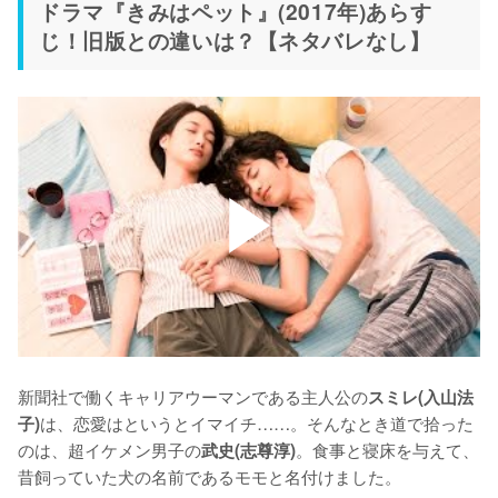
ドラマ『きみはペット』(2017年)あらす
じ！旧版との違いは？【ネタバレなし】
新聞社で働くキャリアウーマンである主人公の
スミレ(入山法
は、恋愛はというとイマイチ……。そんなとき道で拾った
子)
のは、超イケメン男子の
。食事と寝床を与えて、
武史(志尊淳)
昔飼っていた犬の名前であるモモと名付けました。
