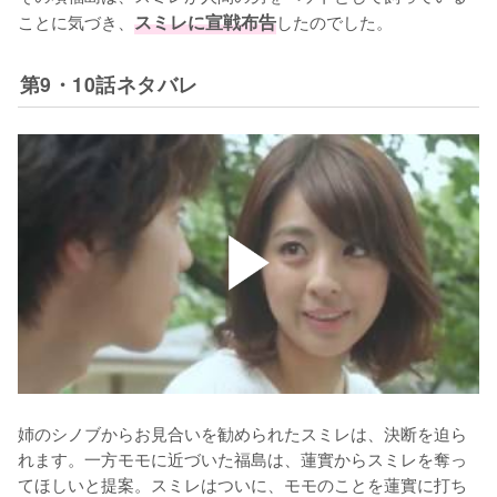
ことに気づき、
スミレに宣戦布告
したのでした。
第9・10話ネタバレ
姉のシノブからお見合いを勧められたスミレは、決断を迫ら
れます。一方モモに近づいた福島は、蓮實からスミレを奪っ
てほしいと提案。スミレはついに、モモのことを蓮實に打ち