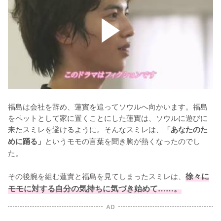
福島は会社を辞め、蓮實を追ってソウルへ向かいます。福島
をペットとして家に置くことにした蓮實は、ソウルに遊びに
来たスミレを避けるように。そんなスミレは、
「あなたのた
というモモの言葉を聞き胸が熱くなったのでし
めに踊る」
た。

その後腕を組む蓮實と福島を見てしまったスミレは、
徐々に
モモに対する自分の気持ちに気づき始めて……。
AD