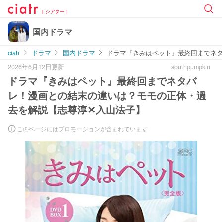
[ シアター ]
国内ドラマ
ciatr
ドラマ
国内ドラマ
ドラマ『きみはペット』最終回までネ
2026年6月12日更新
southpumpkin
ドラマ『きみはペット』最終回までネタバ
レ！漫画との結末の違いは？モモの正体・過
去を解説【志尊淳✕入山法子】
このページにはプロモーションが含まれています