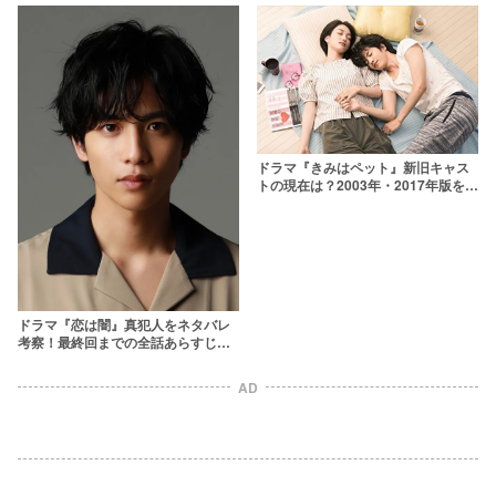
ドラマ『きみはペット』新旧キャス
トの現在は？2003年・2017年版を比
較！17歳の石原さとみが出演してい
た？
ドラマ『恋は闇』真犯人をネタバレ
考察！最終回までの全話あらすじや
浩暉の正体を説明
AD