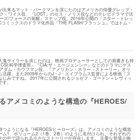
が出来るマット・パークマンを演じたのはアメリカの俳優グレッグ・
ク・ワイス役、『LOST』のセス・ノリス役などのテレビドラマで活
ーズ/フォースの覚醒』スナップ役、2016年公開の『スター・トレッ
Cコミックスのドラマ化作品『THE FLASH/フラッシュ』ではトム・
人鬼サイラーを演じたのは、映画プロデューサーとしての肩書きも持
CSI:科学捜査班』『CIA:ザ・エージェンシー』などのドラマにゲス
UR-』アダム・カウフマン役、『アメリカン・ホラー・ストーリー』オリ
活躍。また2009年からのJ・J・エイブラムス監督による映画『ス
じみですね。 2017年に公開されるジョゼフ・ゴードン＝レヴィッ
です。
アメコミのような構造の『HEROES/
つようになる『HEROES/ヒーローズ』は、アメコミのような構造
ム1、ボリューム2（1巻、2巻）のように名付けられ、それぞれの
その中で語られる小さなストーリーが存在します。 主要な登場人物