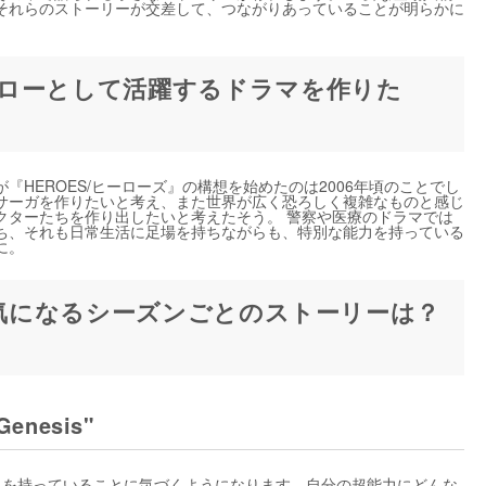
それらのストーリーが交差して、つながりあっていることが明らかに
ローとして活躍するドラマを作りた
HEROES/ヒーローズ』の構想を始めたのは2006年頃のことでし
サーガを作りたいと考え、また世界が広く恐ろしく複雑なものと感じ
クターたちを作り出したいと考えたそう。 警察や医療のドラマでは
ち、それも日常生活に足場を持ちながらも、特別な能力を持っている
に。
』気になるシーズンごとのストーリーは？
nesis"
力を持っていることに気づくようになります。自分の超能力にどんな