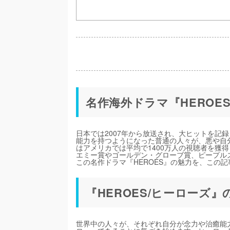
名作海外ドラマ『HEROE
日本では2007年から放送され、大ヒットを記録
能力を持つようになった普通の人々が、悪や自
はアメリカでは平均で1400万人の視聴者を獲
エミー賞やゴールデン・グローブ賞、ピープル
この名作ドラマ『HEROES』の魅力を、この
『HEROES/ヒーローズ
世界中の人々が、それぞれ自分が念力や治癒能