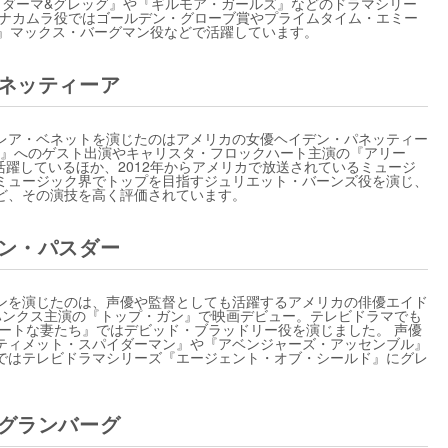
 ダーマ&グレッグ』や『ギルモア・ガールズ』などのドラマシリー
ロ・ナカムラ役ではゴールデン・グローブ賞やプライムタイム・エミー
ve-0』マックス・バーグマン役などで活躍しています。
パネッティーア
レア・ベネットを演じたのはアメリカの女優ヘイデン・パネッティー
罪特捜班』へのゲスト出演やキャリスタ・フロックハート主演の『アリー
で活躍しているほか、2012年からアメリカで放送されているミュージ
ミュージック界でトップを目指すジュリエット・バーンズ役を演じ、
ど、その演技を高く評価されています。
アン・パスダー
ンを演じたのは、声優や監督としても活躍するアメリカの俳優エイド
・ハンクス主演の『トップ・ガン』で映画デビュー。テレビドラマでも
レートな妻たち』ではデビッド・ブラッドリー役を演じました。 声優
ティメット・スパイダーマン』や『アベンジャーズ・アッセンブル』
ではテレビドラマシリーズ『エージェント・オブ・シールド』にグレ
・グランバーグ