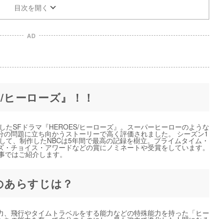
目次を開く
AD
S/ヒーローズ』！！
したSFドラマ『HEROES/ヒーローズ』。スーパーヒーローのような
分の問題に立ち向かうストーリーで高く評価されました。 シーズン1
得して、制作したNBCは5年間で最高の記録を樹立。プライムタイム・
ズ・チョイス・アワードなどの賞にノミネートや受賞をしています。
記事ではご紹介します。
』のあらすじは？
力、飛行やタイムトラベルをする能力などの特殊能力を持った「ヒー