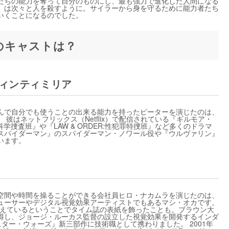
たちの能力を奪って自分のものにし、最も強力で進化した人間になる
）は次々と人を殺すように。サイラーから身を守るために能力者たち
いくことになるのでした。
』のキャストは？
ヴィンティミリア
んで自分でも使うことの出来る能力を持ったピーターを演じたのは、
彼はネットフリックス（Netflix）で配信されている『ギルモア・
学捜査班』や『LAW & ORDER:性犯罪特捜班』など多くのドラマ
スパイダーマン』のスパイダーマン・ノワール役や『ウルヴァリン』
います。
空間や時間を操ることができる会社員ヒロ・ナカムラを演じたのは、
ューサーやデジタル視覚効果アーティストでもあるマシ・オカです。
を超えているということでタイム誌の表紙を飾ったことも。ブラウン大
得し、ジョージ・ルーカス監督の設立した視覚効果を開発するインダ
ター・ウォーズ』新三部作に技術職として携わりました。 2001年