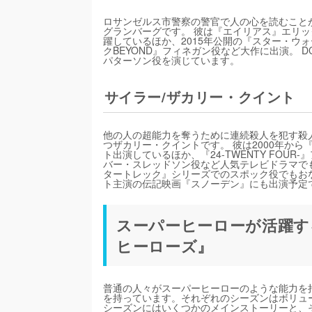
ロサンゼルス市警察の警官で人の心を読むこと
グランバーグです。 彼は『エイリアス』エリッ
躍しているほか、2015年公開の『スター・ウォ
クBEYOND』フィネガン役など大作に出演。 D
パターソン役を演じています。
サイラー/ザカリー・クイント
他の人の超能力を奪うために連続殺人を犯す殺
つザカリー・クイントです。 彼は2000年から『
ト出演しているほか、『24-TWENTY FO
バー・スレッドソン役など人気テレビドラマでも
タートレック』シリーズでのスポック役でもおな
ト主演の伝記映画『スノーデン』にも出演予定
スーパーヒーローが活躍する
ヒーローズ』
普通の人々がスーパーヒーローのような能力を持
を持っています。それぞれのシーズンはボリュー
シーズンにはいくつかのメインストーリーと、