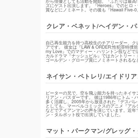
から俳優としても活動を開始。『ふたりは最高!
ズにゲスト出演します。『Heroes』でのヒ
賞などにノミネート。その後も『Hawaii Fi
クレア・ベネット/ヘイデン・
自己再生能力を持つ高校生のチアリーダー、ク
アです。 彼女は『LAW & ORDER:性犯
my Love』でのマディー・ハリントン役など
カルドラマ『ナッシュビル』ではカントリー・
ゴールデン・グローブ賞にノミネートされるな
ネイサン・ペトレリ/エイドリ
ピーターの兄で、空を飛ぶ能力を持ったネイサ
リアン・パスダーです。 彼は1986年にトム
多く活躍し、2005年から放送された『デスパ
としても、マーベルコミックスのアニメ『アル
などでアイアンマンの声を演じています。近年
ン・タルボット役で出演していました。
マット・パークマン/グレッグ