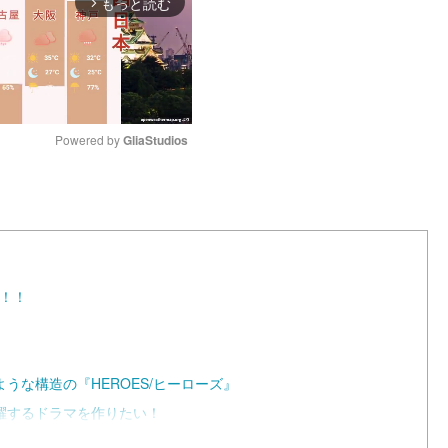
もっと読む
arrow_forward_ios
Powered by 
GliaStudios
M
u
t
e
』！！
うな構造の『HEROES/ヒーローズ』
躍するドラマを作りたい！