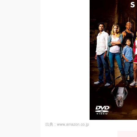
出典 :
www.amazon.co.jp