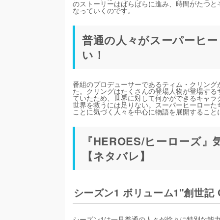
のストーリーはばらばらに進み、時間がたつと
なっていくのです。
普通の人々がスーパーヒー
い！
番組のプロデューサーであるティム・クリングが『
た。クリングはたくさんの登場人物が登場する
ていたため、世界に対して何かができるキャラ
世界を救うには足りない。スーパーヒーローた
ことに気づく人々を中心に物語を展開すること
『HEROES/ヒーローズ
【ネタバレ】
シーズン1 ボリューム1"創世記 Ge
シーズン1は一見普通の人々が徐々に特別な能