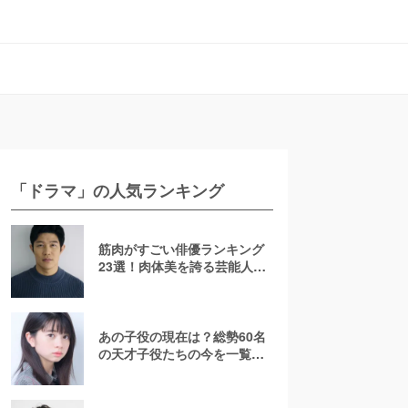
「ドラマ」の人気ランキング
筋肉がすごい俳優ランキング
23選！肉体美を誇る芸能人を
若手からおじさんまで紹介
【2026最新】
あの子役の現在は？総勢60名
の天才子役たちの今を一覧で
紹介！【2025年最新】