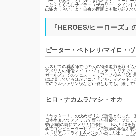
ロー」であることに気づき始めます。ヒーロー
ことをもくろむサイラー（ザカリー・クイント
は協力し合い、また自身の問題にも取り組んで
『HEROES/ヒーローズ
ピーター・ペトレリ/マイロ・
ホスピスの看護師で他の人の特殊能力を取り込
アメリカの俳優マイロ・ヴィンティミリアです。 
ガールズ』でのジェス・マリアーノ役や『CSI:科
に出演しているほかアニメ『アルティメット・
でのウルヴァリン役など声優としても活躍して
ヒロ・ナカムラ/マシ・オカ
「ヤッター！」の決めぜりふで話題となった、
日本生まれでアメリカで育った俳優で、プロデ
彼は6歳の時にアメリカに移住し、IQが180
学でコンピューターサイエンス数学の学位を取
ストリアル・ライト&マジック社に入社し、『ス