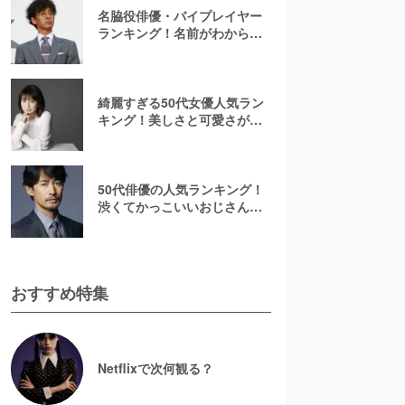
名脇役俳優・バイプレイヤー
ランキング！名前がわからな
いあの人は何位？刑事ドラマ
でみたことのある彼ら
綺麗すぎる50代女優人気ラン
キング！美しさと可愛さが魅
力的【2026最新】
50代俳優の人気ランキング！
渋くてかっこいいおじさん俳
優の虜に【2026最新版】
おすすめ特集
Netflixで次何観る？