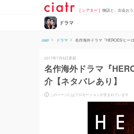
[ シアター ]
物語と、出会おう
ドラマ
ciatr
ドラマ
名作海外ドラマ『HEROES/ヒ
2017年7月6日更新
名作海外ドラマ『HER
介【ネタバレあり】
このページにはプロモーションが含まれています