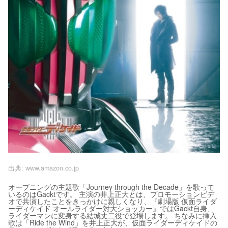
出典:
www.amazon.co.jp
オープニングの主題歌「Journey through the Decade」を歌って
いるのはGacktです。 主演の井上正大とは、プロモーションビデ
オで共演したことをきっかけに親しくなり、『劇場版 仮面ライダ
ーディケイド オールライダー対大ショッカー』ではGackt自身、
ライダーマンに変身する結城丈二役で登場します。 ちなみに挿入
歌は「Ride the Wind」を井上正大が、仮面ライダーディケイドの