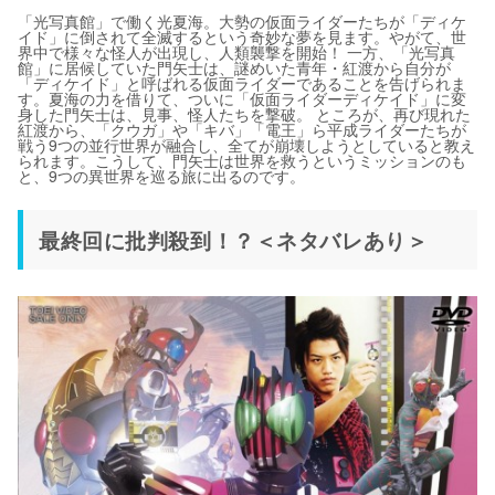
「光写真館」で働く光夏海。大勢の仮面ライダーたちが「ディケ
イド」に倒されて全滅するという奇妙な夢を見ます。やがて、世
界中で様々な怪人が出現し、人類襲撃を開始！ 一方、「光写真
館」に居候していた門矢士は、謎めいた青年・紅渡から自分が
「ディケイド」と呼ばれる仮面ライダーであることを告げられま
す。夏海の力を借りて、ついに「仮面ライダーディケイド」に変
身した門矢士は、見事、怪人たちを撃破。 ところが、再び現れた
紅渡から、「クウガ」や「キバ」「電王」ら平成ライダーたちが
戦う9つの並行世界が融合し、全てが崩壊しようとしていると教え
られます。こうして、門矢士は世界を救うというミッションのも
と、9つの異世界を巡る旅に出るのです。
最終回に批判殺到！？＜ネタバレあり＞