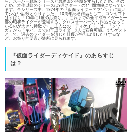
ら、スーパー戦隊シリーズと最終回の時期をずらしたため。その
ため、本作以降のシリーズは9月スタートの1年間放映になってい
ます。全シリーズ中、1974年の『仮面ライダーアマゾン』に続い
て少ない話数となりました。 10周年記念作品として、コンセプト
はずばり「10年に1度のお祭り」。これまでの全平成ライダーと一
部の昭和ライダーが登場する、クロスオーバー的な作品となって
いるのが大きな特徴です。主人公の「ディケイド」は、「クウ
ガ」から「キバ」までの平成ライダー9人に変身可能。またゲスト
として、過去のライダーを演じた俳優が特別出演したりするな
ど、お祭り的要素が随所に見られます。
『仮面ライダーディケイド』のあらすじ
は？