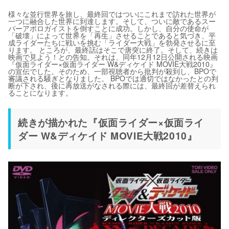
様々な並行世界を旅し、最終回ではついにこれまで訪れた世界が
一つに融合した世界に到達します。そして、ついに敵であるスー
パーアポロガイストを倒すことに成功。しかし、自分の使命が
「破壊」によって世界を「再生」させることであると気づき、平
成ライダーたちに戦いを挑む「ライダー大戦」を勃発させるに至
ります。 ところが、最終話はそこで唐突に終了。そして、続きは
映画で見よう！との告知。それは、同年12月12日公開される映画
『仮面ライダー×仮面ライダー W&ディケイド MOVIE大戦2010』
の宣伝でした。そのため、一部視聴者から批判が殺到し、BPOで
審議される騒ぎとなりました。 BPOでは適切ではなかったとの判
断が下され、後に再放送がなされる際には、最終回が差替えられ
ることになります。
続きが描かれた『仮面ライダー×仮面ライ
ダー W&ディケイド MOVIE大戦2010』