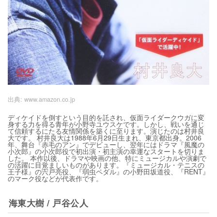
出典:
www.amazon.co.jp
ディケイドを倒すという目的を託され、仮面ライダークウガに変
身する力を得る青年が小野寺ユウスケです。しかし、戦いを通じ
て信頼するにたる友情関係を築くに至ります。演じたのは村井良
大です。 村井良大は1988年6月29日生まれ、東京都出身。2006
年、舞台『赤毛のアン』でデビューし、翌年にはドラマ『風魔の
小次郎』の小次郎役で初出演・初主演の幸運なスタートを切りま
した。 本作以後、ドラマや映画の他、特にミュージカルや演劇で
の活躍に目覚ましいものがあります。『ミュージカル・テニスの
王子様』の宍戸亮役、『弱虫ペダル』の小野田坂道役、『RENT』
のマーク役などが代表作です。
海東大樹 / 戸谷公人