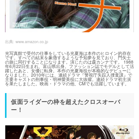
出典:
www.amazon.co.jp
光写真館で受付の仕事をしている光夏海は本作のヒロイン的存在
です。すべての結末を象徴するような予知夢を見ており、門矢士
の旅に同行することになります。演じたのは森カンナです。 1988
年6月22日生まれ、富山県出身。ファッション誌でモデルとして活
躍したあと、女優に転身。本作の光夏海役が本格的なデビューに
なりました。2010年には、連続ドラマ『警視庁失踪人捜査課』で
主要キャストの刑事役・明神愛美役に大抜擢。連続ドラマ初主演
を果たしました。映画・ドラマの他、CMでも活躍しています。
仮面ライダーの枠を超えたクロスオーバ
ー！