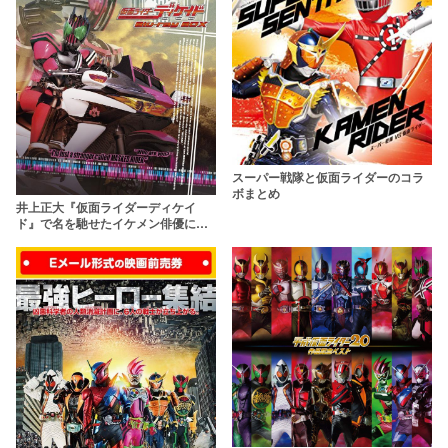
スーパー戦隊と仮面ライダーのコラ
ボまとめ
井上正大『仮面ライダーディケイ
ド』で名を馳せたイケメン俳優に迫
る７のこと