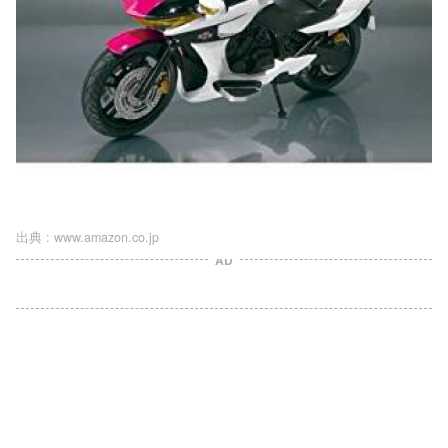
出典 :
www.amazon.co.jp
AD