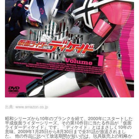
出典:
www.amazon.co.jp
昭和シリーズから10年のブランクを経て、2000年にスタートした
平成仮面ライダーシリーズ。その第10作目に当たる作品が『仮面
ライダーディケイド』です。「ディケイド」とはまさしく10年の
意味。2009年1月25日から8月30日まで全31話が放送されまし
た。 他の作品に比べて放送期間が短いのは、玩具販売上の戦略か