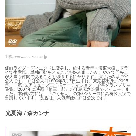
出典:
www.amazon.co.jp
仮面ライダーディエンドに変身し、旅する青年・海東大樹。ドラ
イで生意気、単独行動をとることを好みましたが、やがて門矢士
が大事な仲間であることを認識するに至ります。演じたのは戸谷
公人です。 戸谷公人は1990年5月7日生まれ、東京都出身。2005
年、「第1回アミューズ王子様オーディション」で準グランプリを
受賞。2007年に映画『椿三十郎』の守島広之進役でデビューしま
した。本作以前には、『ごくせん』の第3シリーズに高橋公人役で
出演しています。 父親は、人気声優の戸谷公次です。
光夏海 / 森カンナ