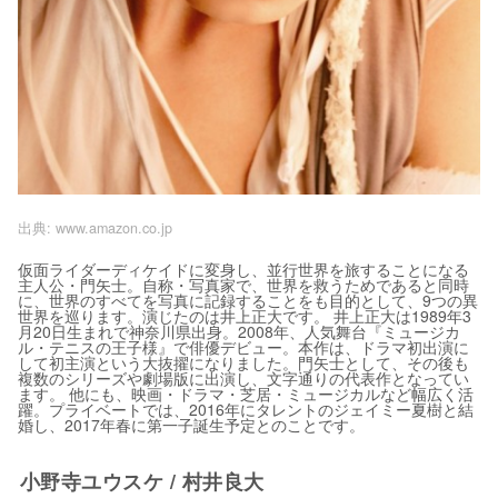
出典:
www.amazon.co.jp
仮面ライダーディケイドに変身し、並行世界を旅することになる
主人公・門矢士。自称・写真家で、世界を救うためであると同時
に、世界のすべてを写真に記録することをも目的として、9つの異
世界を巡ります。演じたのは井上正大です。 井上正大は1989年3
月20日生まれで神奈川県出身。2008年、人気舞台『ミュージカ
ル・テニスの王子様』で俳優デビュー。本作は、ドラマ初出演に
して初主演という大抜擢になりました。門矢士として、その後も
複数のシリーズや劇場版に出演し、文字通りの代表作となってい
ます。 他にも、映画・ドラマ・芝居・ミュージカルなど幅広く活
躍。プライベートでは、2016年にタレントのジェイミー夏樹と結
婚し、2017年春に第一子誕生予定とのことです。
小野寺ユウスケ / 村井良大