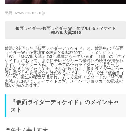
出典:
www.amazon.co.jp
仮面ライダー×仮面ライダー W（ダブル）&ディケイド
MOVIE大戦2010
放送が終了した『仮面ライダーディケイド』と、放送中の『仮面
ライダーW』が共演する設定の劇場版です。『ディケイド』
『W』『MOVIE大戦』の3部構成になっています。 1編目の『ディ
ケイド』において、まさにテレビシリーズ最終回の続きが描かれ
ます。「ライダー大戦」で、全ての仮面ライダーたちを打倒し、
使命を成し遂げた門矢士。そんな彼の前に、仮面ライダーキバー
ラに変身した夏海が立ちはだかるのです。 『W』では『仮面ライ
ダーW』誕生の秘密が描かれ、そして最終エピソードの『MOVIE
大戦』において、ディケイドとW、スーパーショッカーの最後の
戦いが描かれます。
『仮面ライダーディケイド』のメインキャ
スト
門矢士 / 井上正大