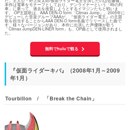
た。主人公・野上良太郎/仮面ライダー電王を演じたのは佐藤健。
本作は電車をモチーフとしており、デンライナーという「時の列
車」に乗って、過去を改竄しようとするイマジンたちと戦いま
す。 OP主題歌は、AAA DEN-O form「Climax Jump」。2005年に
デビューした音楽グループAAAが、『仮面ライダー電王』の主題
歌を担当することからAAA DEN-O form名義でリリースした曲で
す。様々なバージョンがあり、本作に出演した声優陣が歌う
「Climax JumpDEN-LINER form」も、OP曲として使用されまし
た。
無料でhuluで観る
『仮面ライダーキバ』（2008年1月～2009
年1月）
Tourbillon / 「Break the Chain」