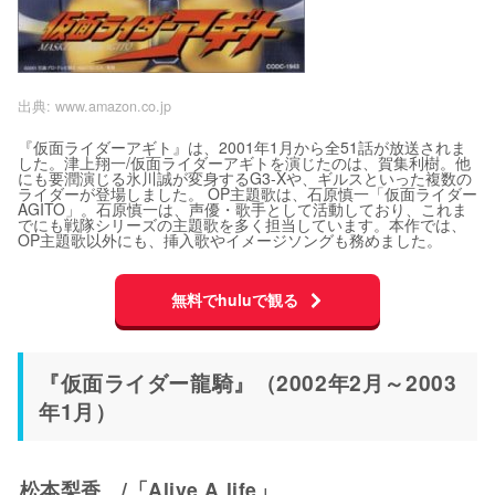
出典:
www.amazon.co.jp
『仮面ライダーアギト』は、2001年1月から全51話が放送されま
した。津上翔一/仮面ライダーアギトを演じたのは、賀集利樹。他
にも要潤演じる氷川誠が変身するG3-Xや、ギルスといった複数の
ライダーが登場しました。 OP主題歌は、石原慎一「仮面ライダー
AGITO」。石原慎一は、声優・歌手として活動しており、これま
でにも戦隊シリーズの主題歌を多く担当しています。本作では、
OP主題歌以外にも、挿入歌やイメージソングも務めました。
無料でhuluで観る
『仮面ライダー龍騎』（2002年2月～2003
年1月）
松本梨香 /「Alive A life」