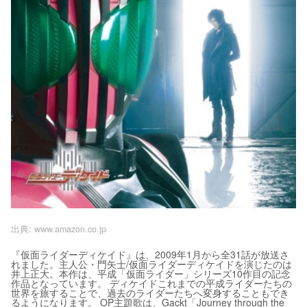
出典:
www.amazon.co.jp
『仮面ライダーディケイド』は、2009年1月から全31話が放送さ
れました。主人公・門矢士/仮面ライダーディケイドを演じたのは
井上正大。本作は、平成「仮面ライダー」シリーズ10作目の記念
作品となっています。 ディケイドこれまでの平成ライダーたちの
世界を旅することで、過去のライダーたちへ変身することもでき
るようになります。 OP主題歌は、Gackt「Journey through the