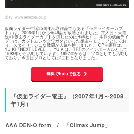
出典:
www.amazon.co.jp
仮面ライダー生誕35周年記念作品でもある『仮面ライダーカブ
ト』は、2006年1月から全49話が放送されました。主人公・天道
総司/仮面ライダーカブトを演じたのは水嶋ヒロ。 本作の仮面ライ
ダーは、カブトムシやクワガタといった昆虫をモチーフとしてお
り、スタイリッシュな戦闘が人気を博しました。 OP主題歌は、
YU-KI「NEXT LEVEL」。YU-KIは、TRFのメインボーカルとして
1993年から活動しています。1997年からは、ソロとしても活動し
ており、今曲はソロとしては2曲目となりました。
無料でhuluで観る
『仮面ライダー電王』（2007年1月～2008
年1月）
AAA DEN-O form / 「Climax Jump」