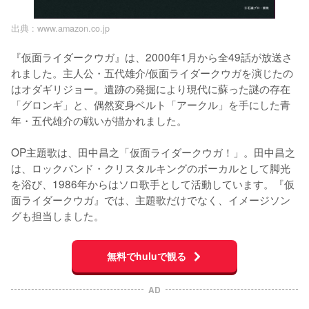
出典 :
www.amazon.co.jp
『仮面ライダークウガ』は、2000年1月から全49話が放送さ
れました。主人公・五代雄介/仮面ライダークウガを演じたの
はオダギリジョー。遺跡の発掘により現代に蘇った謎の存在
「グロンギ」と、偶然変身ベルト「アークル」を手にした青
年・五代雄介の戦いが描かれました。

OP主題歌は、田中昌之「仮面ライダークウガ！」。田中昌之
は、ロックバンド・クリスタルキングのボーカルとして脚光
を浴び、1986年からはソロ歌手として活動しています。『仮
面ライダークウガ』では、主題歌だけでなく、イメージソン
グも担当しました。
無料でhuluで観る
AD