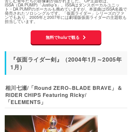
苦しむ青年たちの群像劇が描かれました。 OP主題歌は、
ISSA（DA PUMP)「Justiφ’s」。ISSAはダンスボーカルユニッ
ト・DA PUMPのボーカルも務めていますが、本楽曲はISSA名義で
発売されたソロシングルです。「仮面ライダー」シリーズのファ
ンでもあり、2005年と2007年には劇場版仮面ライダーの主題歌も
担当しています。
無料でhuluで観る
『仮面ライダー剣』（2004年1月～2005年
1月）
相川七瀬/「Round ZERO~BLADE BRAVE」＆
RIDER CHIPS Featuring Ricky/
「ELEMENTS」