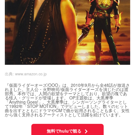
出典:
www.amazon.co.jp
『仮面ライダーオーズ/OOO』は、2010年9月から全48話が放送さ
れました。主人公・火野映司/仮面ライダーオーズを演じたのは渡
部秀。本作では、人間の欲望をテーマとしており、欲望の塊であ
る怪人・グリードが登場します。 OP主題歌は、大黒摩季
「Anything Goes!」。大黒摩季は、シンガーソングライターとし
て1992年「STOP MOTION」でデビューしました。数々のヒット
曲を出すとともにドラマやCMで曲が起用されることも多く、女性
から強く支持されるアーティストとして活躍を続けています。
無料でhuluで観る