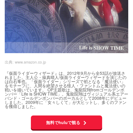
出典:
www.amazon.co.jp
『仮面ライダーウィザード』は、2012年9月から全53話が放送さ
れました。主人公・操真晴人/仮面ライダーウィザードを演じたの
は白石隼也。「仮面ライダー」シリーズで初となる「魔法使い」
をモチーフに、人間を絶望させる怪人・ファントムと魔法使いの
戦いを描いています。 OP主題歌は、鬼龍院翔fromゴールデンボ
ンバー「Life is SHOW TIME」。鬼龍院翔はヴィジュアル系エアー
バンド・ゴールデンボンバーのボーカルとして2008年にデビュー
しました。2009年に「女々しくて」が大ヒットし、多くのファン
を獲得しました。
無料でhuluで観る