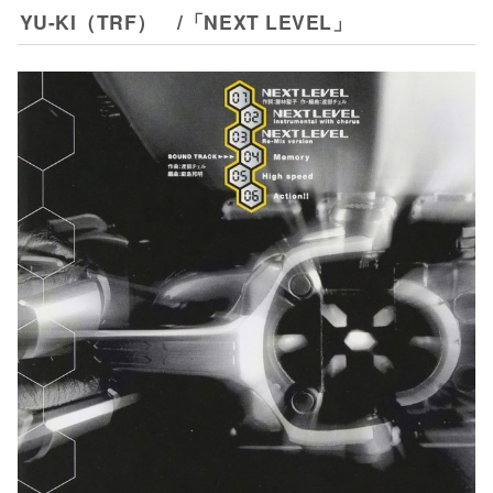
YU-KI（TRF） /「NEXT LEVEL」