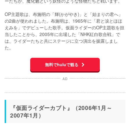
ーたちが、魔化魍という妖怪のような怪物たちと戦います。

OP主題歌は、布施明の「輝(かがやき)」と「始まりの君へ」
の2曲が使われました。布施明は、1965年に「君と涙とほほ
えみを」でデビューした歌手。仮面ライダーのOP主題歌を担
当したことから、2005年に出場した「NHK紅白歌合戦」で
は、ライダーたちと共にステージに立つ演出を披露しまし
た。
無料でhuluで観る
AD
『仮面ライダーカブト』（2006年1月～
2007年1月）