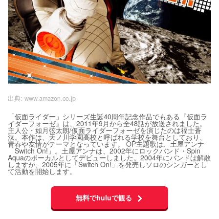
出典:
www.amazon.co.jp
「仮面ライダー」シリーズ生誕40周年記念作品でもある『仮面ラ
イダーフォーゼ』は、2011年9月から全48話が放送されました。
主人公・如月弦太朗/仮面ライダーフォーゼを演じたのは福士蒼
汰。本作は、天ノ川学園高校と呼ばれる学校を舞台としており、
青春や友情がテーマとなっています。 OP主題歌は、土屋アンナ
「Switch On!」。土屋アンナは、2002年にロックバンド・Spin
Aquaのボーカルとしてデビューしました。2004年にバンドは解散
しますが、2005年に「Switch On!」を発売しソロのシンガーとし
て活動を開始します。
無料でhuluで観る