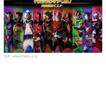
出典 :
www.amazon.co.jp
L
o
/
U
a
n
d
m
e
u
d
t
:
e
1
0
0
.
0
0
%