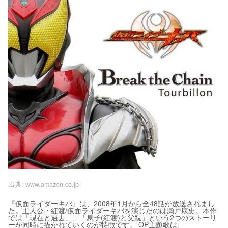
出典:
www.amazon.co.jp
『仮面ライダーキバ』は、2008年1月から全48話が放送されまし
た。主人公・紅渡/仮面ライダーキバを演じたのは瀬戸康史。本作
では「現在と過去」、「息子(紅渡)と父親」という2つのストーリ
ーが同時に描かれていくのが特徴です。 OP主題歌は、