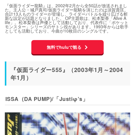
『仮面ライダー龍騎』は、2002年2月から全50話が放送されまし
た。主人公・城戸真司/仮面ライダー龍騎を演じたのは須賀貴匡。
合計13人ものライダーが登場し、ライダーバトルを繰り広げる斬
新な設定が話題となりました。 OP主題歌は、松本梨香「Alive A
life」。松本梨香は声優として活動しており、代表作に「ポケット
モンスター」シリーズのサトシ役があります。1993年からは歌手
としても活動しており、今曲が10枚目のシングルです。
無料でhuluで観る
『仮面ライダー555』（2003年1月～2004
年1月）
ISSA（DA PUMP)/「Justiφ’s」