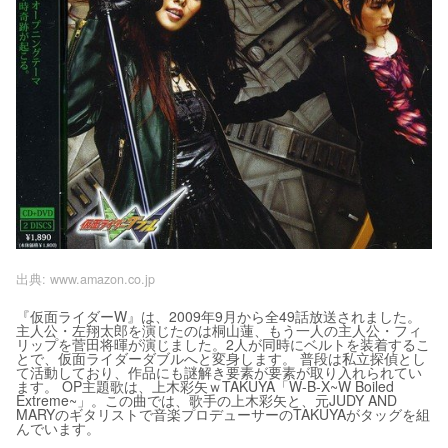
出典:
www.amazon.co.jp
『仮面ライダーW』は、2009年9月から全49話放送されました。
主人公・左翔太郎を演じたのは桐山蓮、もう一人の主人公・フィ
リップを菅田将暉が演じました。2人が同時にベルトを装着するこ
とで、仮面ライダーダブルへと変身します。 普段は私立探偵とし
て活動しており、作品にも謎解き要素が要素が取り入れられてい
ます。 OP主題歌は、上木彩矢ｗTAKUYA「W-B-X~W Boiled
Extreme~」。この曲では、歌手の上木彩矢と、元JUDY AND
MARYのギタリストで音楽プロデューサーのTAKUYAがタッグを組
んでいます。