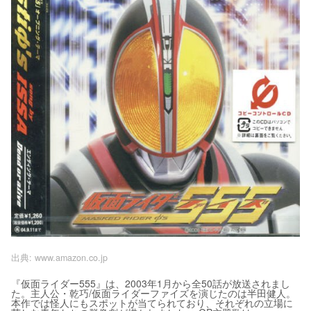
出典:
www.amazon.co.jp
『仮面ライダー555』は、2003年1月から全50話が放送されまし
た。主人公・乾巧/仮面ライダーファイズを演じたのは半田健人。
本作では怪人にもスポットが当てられており、それぞれの立場に