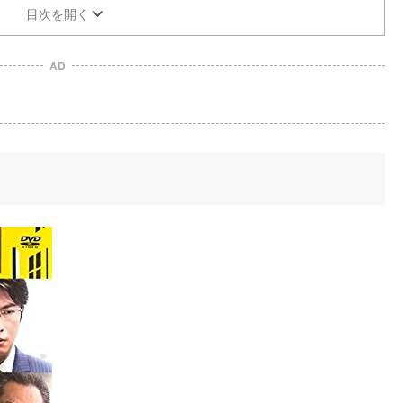
目次を開く
AD