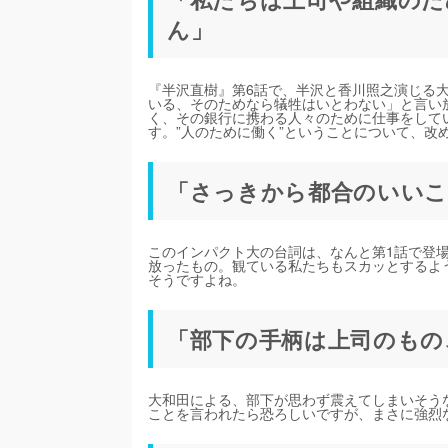
ん」
『半沢直樹』第6話で、半沢と香川照之演じる
いる、そのためなら犠牲はいとわない」と言い
く、その銀行に携わる人々のために仕事をして
す。”人のために働く”ということについて、改
「さっきから都合のいいこ
このインパクト大の台詞は、なんと第1話で登
放ったもの。観ている私たちもスカッとするよ
そうですよね。
「部下の手柄は上司のもの
大和田による、部下が思わず震えてしまいそう
ことを言われたら恐ろしいですが、まさに強烈