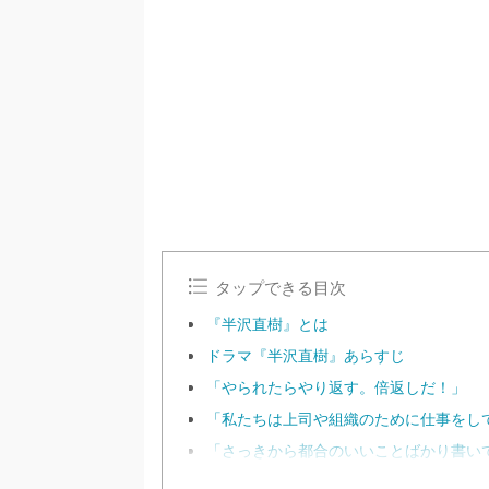
/
U
n
m
u
t
e
タップできる目次
『半沢直樹』とは
ドラマ『半沢直樹』あらすじ
「やられたらやり返す。倍返しだ！」
「私たちは上司や組織のために仕事をし
「さっきから都合のいいことばかり書い