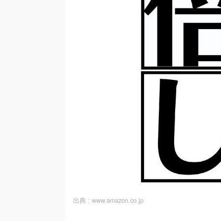
出典 :
www.amazon.co.jp