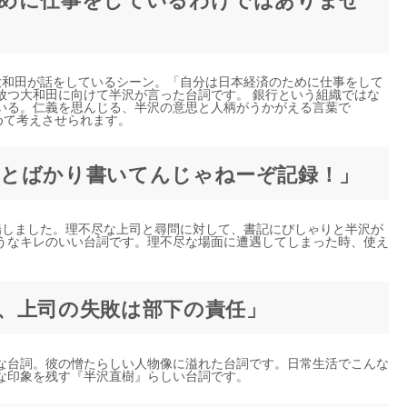
大和田が話をしているシーン。「自分は日本経済のために仕事をして
放つ大和田に向けて半沢が言った台詞です。 銀行という組織ではな
いる。仁義を思んじる、半沢の意思と人柄がうかがえる言葉で
めて考えさせられます。
とばかり書いてんじゃねーぞ記録！」
場しました。理不尽な上司と尋問に対して、書記にぴしゃりと半沢が
うなキレのいい台詞です。理不尽な場面に遭遇してしまった時、使え
、上司の失敗は部下の責任」
な台詞。彼の憎たらしい人物像に溢れた台詞です。日常生活でこんな
な印象を残す『半沢直樹』らしい台詞です。