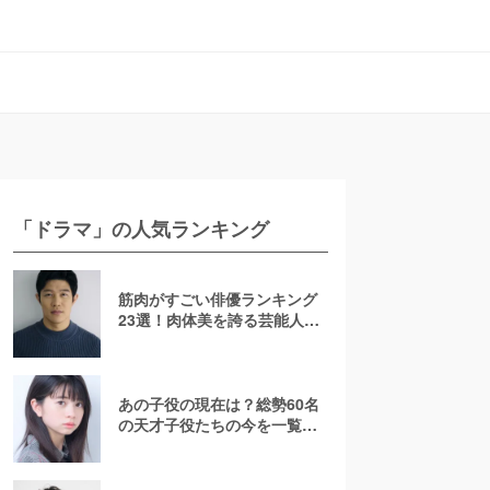
「ドラマ」の人気ランキング
筋肉がすごい俳優ランキング
23選！肉体美を誇る芸能人を
若手からおじさんまで紹介
【2026最新】
あの子役の現在は？総勢60名
の天才子役たちの今を一覧で
紹介！【2025年最新】