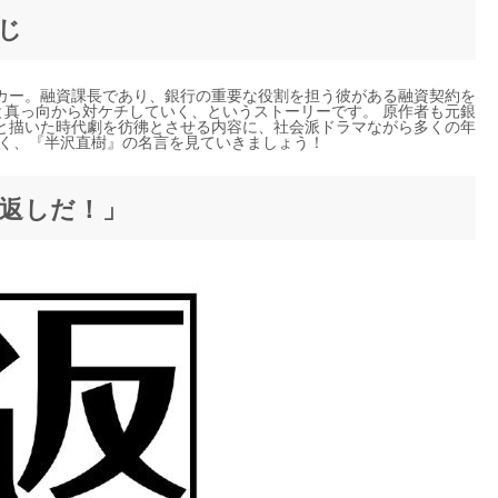
じ
カー。融資課長であり、銀行の重要な役割を担う彼がある融資契約を
と真っ向から対ケチしていく、というストーリーです。 原作者も元銀
と描いた時代劇を彷彿とさせる内容に、社会派ドラマながら多くの年
そく、『半沢直樹』の名言を見ていきましょう！
返しだ！」