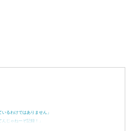
L
o
a
d
e
d
:
1
0
0
.
0
0
%
ているわけではありません」
てんじゃねーぞ記録！」