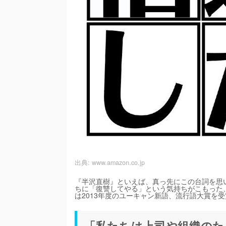
出典:
www.amazon.co.jp
『半沢直樹』といえば、真っ先にこの台詞を思
ちに「復讐してやる」という気持ちがこもった
は2013年度のユーキャン新語、流行語大賞を
「私たちは上司や組織のた