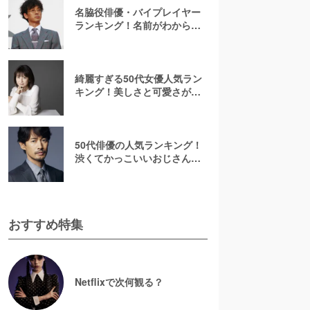
名脇役俳優・バイプレイヤー
ランキング！名前がわからな
いあの人は何位？刑事ドラマ
でみたことのある彼ら
綺麗すぎる50代女優人気ラン
キング！美しさと可愛さが魅
力的【2026最新】
50代俳優の人気ランキング！
渋くてかっこいいおじさん俳
優の虜に【2026最新版】
おすすめ特集
Netflixで次何観る？