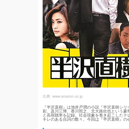
出典:
www.amazon.co.jp
『半沢直樹』は池井戸潤の小説『半沢直樹シリ
彩、及川三博、香川照之、北大路欣也という豪華
と高視聴率を記録。社会現象を巻き起こしたテ
キレのある台詞の数々。今回は『半沢直樹』の