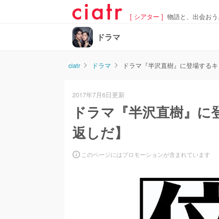
[ シアター ]
物語と、出会おう
ドラマ
ciatr
ドラマ
ドラマ『半沢直樹』に登場するキ
2017年7月6日更新
ドラマ『半沢直樹』に
返しだ】
このページにはプロモーションが含まれています