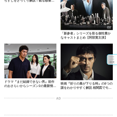
らすじをざっくり解説！観る順番は
公開順がおすすめ？
「新参者」シリーズを彩る個性豊か
なキャストまとめ【阿部寛主演】
目次
ドラマ『まだ結婚できない男』前作
映画『祈りの幕が下りる時』の8つの
のおさらいからシーズン2の最新情報
謎をわかりやすく解説 相関図でモヤ
まで紹介【阿部寛主演】
モヤする事件を整理【ネタバレあ
り】
AD