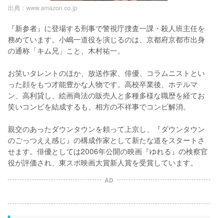
出典 :
www.amazon.co.jp
『新参者』に登場する刑事で警視庁捜査一課・殺人班主任を
務めています。小嶋一道役を演じるのは、京都府京都市出身
の通称「キム兄」こと、木村祐一。

お笑いタレントのほか、放送作家、俳優、コラムニストとい
った顔をもつ才能豊かな人物です。高校卒業後、ホテルマ
ン、高利貸し、絵画商法の販売人と多種多様な職歴を経てお
笑いコンビを結成するも、相方の不祥事でコンビ解消。

親交のあったダウンタウンを頼って上京し、『ダウンタウン
のごっつええ感じ』の構成作家として新たな道をスタートさ
せます。俳優としては2006年公開の映画『ゆれる』の検察官
役が評価され、東スポ映画大賞新人賞を受賞しています。
AD