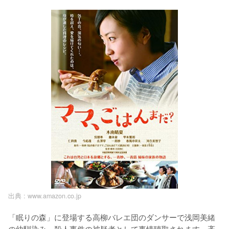
出典 :
www.amazon.co.jp
「眠りの森」に登場する高柳バレエ団のダンサーで浅岡美緒
の幼馴染み。殺人事件の被疑者として事情聴取されます。斉