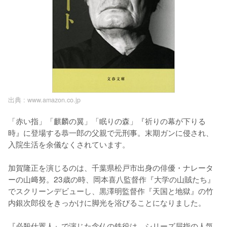
出典 :
www.amazon.co.jp
「赤い指」「麒麟の翼」「眠りの森」『祈りの幕が下りる
時』に登場する恭一郎の父親で元刑事。末期ガンに侵され、
入院生活を余儀なくされています。

加賀隆正を演じるのは、千葉県松戸市出身の俳優・ナレータ
ーの山﨑努。23歳の時、岡本喜八監督作『大学の山賊たち』
でスクリーンデビューし、黒澤明監督作『天国と地獄』の竹
内銀次郎役をきっかけに脚光を浴びることになりました。

『必殺仕置人』で演じた念仏の鉄役は、シリーズ屈指の人気