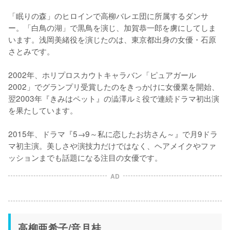
「眠りの森」のヒロインで高柳バレエ団に所属するダンサ
ー。「白鳥の湖」で黒鳥を演じ、加賀恭一郎を虜にしてしま
います。浅岡美緒役を演じたのは、東京都出身の女優・石原
さとみです。

2002年、ホリプロスカウトキャラバン「ピュアガール
2002」でグランプリ受賞したのをきっかけに女優業を開始、
翌2003年『きみはペット』の澁澤ルミ役で連続ドラマ初出演
を果たしています。

2015年、ドラマ『5→9～私に恋したお坊さん～』で月9ドラ
マ初主演。美しさや演技力だけではなく、ヘアメイクやファ
ッションまでも話題になる注目の女優です。
AD
高柳亜希子/音月桂