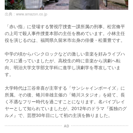
出典 :
www.amazon.co.jp
「赤い指」に登場する警視庁捜査一課所属の刑事。松宮脩平
の上司で殺人事件捜査本部の主任を務めています。小林主任
役を演じるのは、福岡県久留米市出身の俳優・松重豊です。

中学の頃からパンクロックなどの激しい音楽を好みライブハ
ウスに通っていましたが、高校生の時に音楽から演劇へ転
向、明治大学文学部文学科に進学し演劇学を専攻していま
す。

大学時代は三谷幸喜が主宰する「サンシャインボーイズ」に
所属。その後、蜷川幸雄主催の「蜷川スタジオ」を経て、長
く不遇なフリー時代を過ごすことになります。名バイプレイ
ヤーとして知られていましたが、2012年のドラマ『孤独のグ
ルメ』で、芸歴30年目にして初の主演を飾りました。
AD