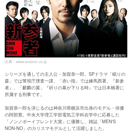
出典 :
www.amazon.co.jp
シリーズを通しての主人公・加賀恭一郎。SPドラマ「眠りの
森」では警視庁捜査一課、「赤い指」では練馬西署、『新参
者』、「麒麟の翼」『祈りの幕が下りる時』では日本橋署に
所属する刑事です。

加賀恭一郎を演じるのは神奈川県横浜市出身のモデル・俳優
の阿部寛。中央大学理工学部電気工学科在学中に応募した
「ノンノボーイフレンド大賞」に優勝し、雑誌「MEN'S 
NON-NO」のカリスマモデルとして活躍しました。
