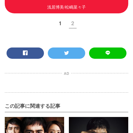
浅居博美/松嶋菜々子
1
2
AD
この記事に関連する記事