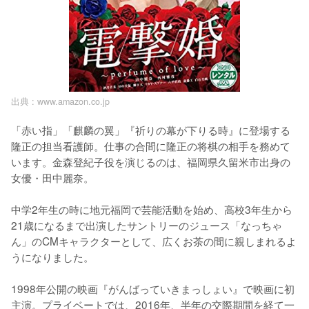
出典 :
www.amazon.co.jp
「赤い指」「麒麟の翼」『祈りの幕が下りる時』に登場する
隆正の担当看護師。仕事の合間に隆正の将棋の相手を務めて
います。金森登紀子役を演じるのは、福岡県久留米市出身の
女優・田中麗奈。

中学2年生の時に地元福岡で芸能活動を始め、高校3年生から
21歳になるまで出演したサントリーのジュース「なっちゃ
ん」のCMキャラクターとして、広くお茶の間に親しまれるよ
うになりました。

1998年公開の映画『がんばっていきまっしょい』で映画に初
主演。プライベートでは、2016年、半年の交際期間を経て一