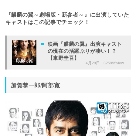
『麒麟の翼～劇場版・新参者～』に出演していた
キャストはこの記事でチェック！
映画『麒麟の翼』出演キャスト
の現在の活躍ぶりが凄い！？
【東野圭吾】
4月28日
325995view
加賀恭一郎/阿部寛