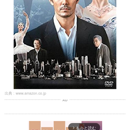
出典 :
www.amazon.co.jp
AD
もっと読む
arrow_forward_ios