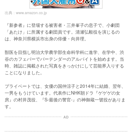
出典 :
www.amazon.co.jp
『新参者』に登場する被害者・三井峯子の息子で、小劇団
「あたけ」に所属する劇団員です。清瀬弘毅役を演じるの
は、神奈川県横浜市出身の俳優・向井理。

獣医を目指し明治大学農学部生命科学科に進学、在学中、渋
谷のカフェバーでバーテンダーのアルバイトを始めます。当
時、雑誌に掲載された写真をきっかけにして芸能界入りする
ことになりました。

プライベートでは、女優の国仲涼子と2014年に結婚、翌年、
一男をもうけています。代表作にNHK朝ドラ『ゲゲゲの女
房』の村井茂役、『S-最後の警官-』の神御蔵一號役がありま
す。
AD