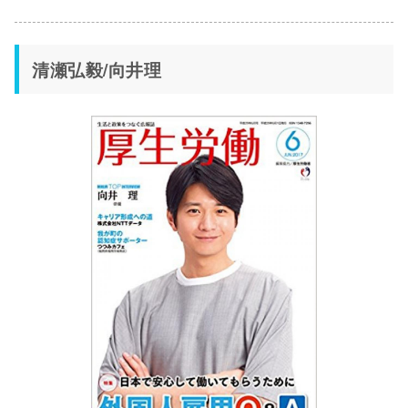
清瀬弘毅/向井理