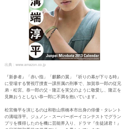
出典 :
www.amazon.co.jp
『新参者』「赤い指」「麒麟の翼」『祈りの幕が下りる時』
に登場する警視庁捜査一課所属の刑事で、加賀恭一郎の従兄
弟・松宮。恭一郎の父・隆正を実父のように敬愛し、隆正を
見舞おうとしない恭一郎に不満を抱いています。

松宮脩平を演じるのは和歌山県橋本市出身の俳優・タレント
の溝端淳平。ジュノン・スーパーボーイコンテストでグラン
プリを獲得したのを機に芸能界入り、ドラマ『生徒諸君！』