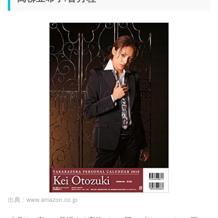
出典 :
www.amazon.co.jp