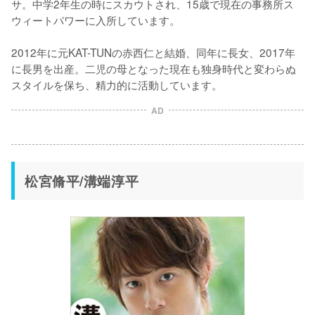
サ。中学2年生の時にスカウトされ、15歳で現在の事務所ス
ウィートパワーに入所しています。

2012年に元KAT-TUNの赤西仁と結婚、同年に長女、2017年
に長男を出産。二児の母となった現在も独身時代と変わらぬ
スタイルを保ち、精力的に活動しています。
AD
松宮脩平/溝端淳平