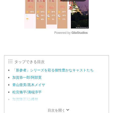
Powered by 
GliaStudios
M
u
t
e
タップできる目次
「新参者」シリーズを彩る個性豊かなキャストたち
加賀恭一郎/阿部寛
青山亜美/黒木メイサ
松宮脩平/溝端淳平
加賀隆正/山﨑努
目次を開く