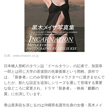
出典 :
www.amazon.co.jp
日本橋人形町のタウン誌「ドールタウン」の記者で、加賀恭
一郎とは同じ大学の茶道部の先輩後輩という間柄。原作で
は、『新参者』にのみ登場する1キャラクターに過ぎませんで
したが、新たな設定を追加しシリーズを通して登場する重要
な役どころに変更され、ドラマ『新参者』・映画「麒麟の
翼」に出演しています。

青山亜美役を演じるのは沖縄県名護市出身の女優・黒木メイ