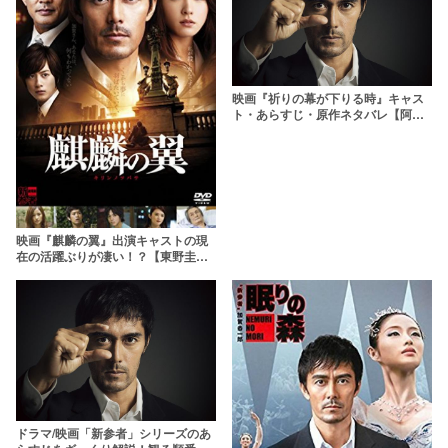
映画『祈りの幕が下りる時』キャス
ト・あらすじ・原作ネタバレ【阿部
寛主演「新参者」シリーズ完結！】
映画『麒麟の翼』出演キャストの現
在の活躍ぶりが凄い！？【東野圭
吾】
ドラマ/映画「新参者」シリーズのあ