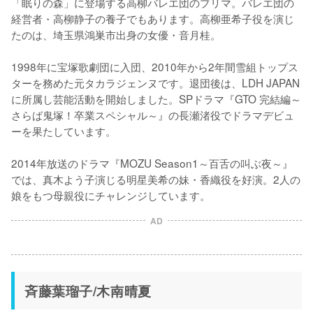
「眠りの森」に登場する高柳バレエ団のプリマ。バレエ団の
経営者・高柳静子の養子でもあります。高柳亜希子役を演じ
たのは、埼玉県鴻巣市出身の女優・音月桂。

1998年に宝塚歌劇団に入団、2010年から2年間雪組トップス
ターを務めた元タカラジェンヌです。退団後は、LDH JAPAN
に所属し芸能活動を開始しました。SPドラマ『GTO 完結編～
さらば鬼塚！卒業スペシャル～』の長瀬渚役でドラマデビュ
ーを果たしています。

2014年放送のドラマ『MOZU Season1～百舌の叫ぶ夜～』
では、真木よう子演じる明星美希の妹・香織役を好演。2人の
娘をもつ母親役にチャレンジしています。
AD
斉藤葉瑠子/木南晴夏