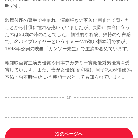
明です。

歌舞伎座の裏手で生まれ、演劇好きの家族に囲まれて育った
ことから俳優に憧れを抱いていましたが、実際に舞台に立っ
たのは26歳の時のことでした。個性的な容貌、独特の存在感
で、名バイプレイヤーというイメージの強い柄本明ですが、
1998年公開の映画『カンゾー先生』で主演を務めています。

報知映画賞主演男優賞や日本アカデミー賞最優秀男優賞を受
賞しています。また、妻が女優(角替和枝)、息子2人が俳優(柄
本佑・柄本時生)という芸能一家としても知られています。
AD
次のページへ