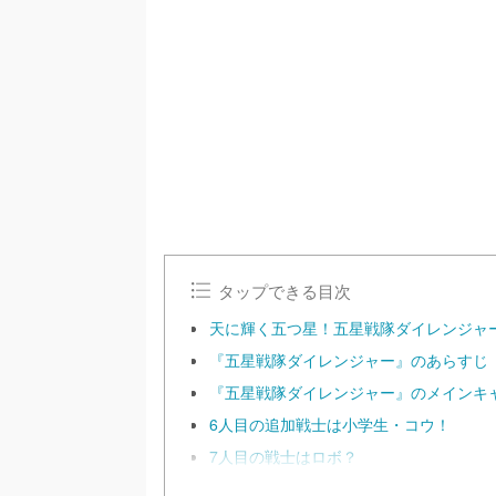
/
U
n
m
u
t
e
タップできる目次
天に輝く五つ星！五星戦隊ダイレンジャ
『五星戦隊ダイレンジャー』のあらすじ
『五星戦隊ダイレンジャー』のメインキ
6人目の追加戦士は小学生・コウ！
7人目の戦士はロボ？