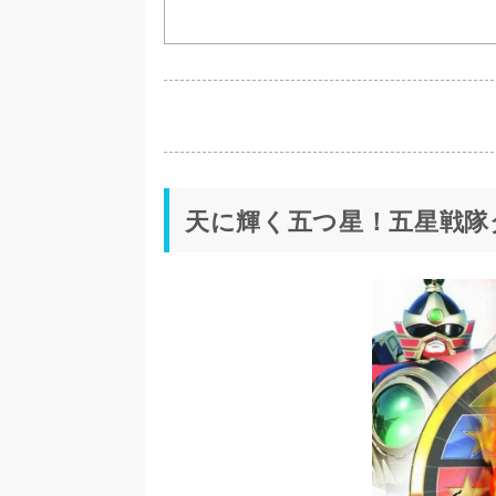
天に輝く五つ星！五星戦隊