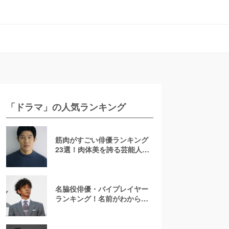
「ドラマ」の人気ランキング
筋肉がすごい俳優ランキング
23選！肉体美を誇る芸能人を
若手からおじさんまで紹介
【2026最新】
名脇役俳優・バイプレイヤー
ランキング！名前がわからな
いあの人は何位？刑事ドラマ
でみたことのある彼ら