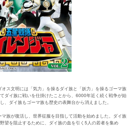
たダオス文明には「気力」を操るダイ族と「妖力」を操るゴーマ族
てダイ族に戦いを仕掛けたことから、6000年近く続く戦争が始
し、ダイ族もゴーマ族も歴史の表舞台から消えました。

ゴーマ族が復活し、世界征服を目指して活動を始めました。ダイ族
野望を阻止するために、ダイ族の血を引く5人の若者を集め