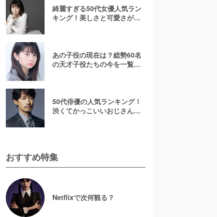
綺麗すぎる50代女優人気ラン
キング！美しさと可愛さが魅
力的【2026最新】
あの子役の現在は？総勢60名
の天才子役たちの今を一覧で
紹介！【2025年最新】
50代俳優の人気ランキング！
渋くてかっこいいおじさん俳
優の虜に【2026最新版】
おすすめ特集
Netflixで次何観る？