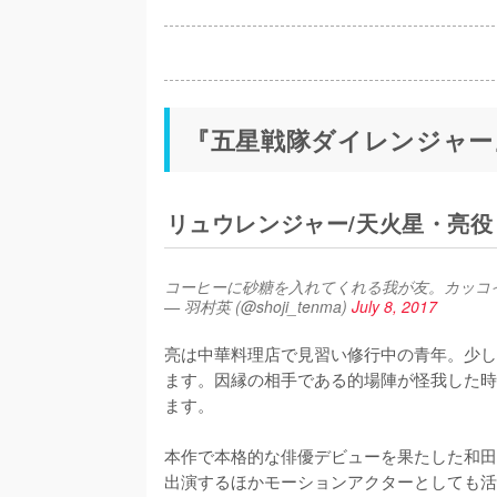
『五星戦隊ダイレンジャー
リュウレンジャー/天火星・亮
コーヒーに砂糖を入れてくれる我が友。カッコ
— 羽村英 (@shoji_tenma)
July 8, 2017
亮は中華料理店で見習い修行中の青年。少し
ます。因縁の相手である的場陣が怪我した時
ます。

本作で本格的な俳優デビューを果たした和田
出演するほかモーションアクターとしても活