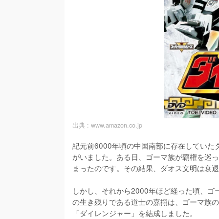
出典 :
www.amazon.co.jp
紀元前6000年頃の中国南部に存在してい
がいました。ある日、ゴーマ族が覇権を巡っ
まったのです。その結果、ダオス文明は衰退
しかし、それから2000年ほど経った頃、
の生き残りである道士の嘉挧は、ゴーマ族の
「ダイレンジャー」を結成しました。