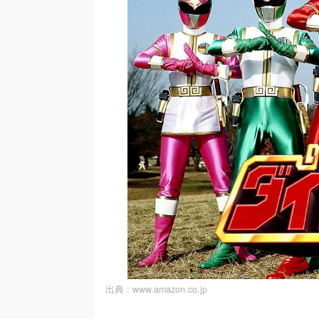
出典 :
www.amazon.co.jp