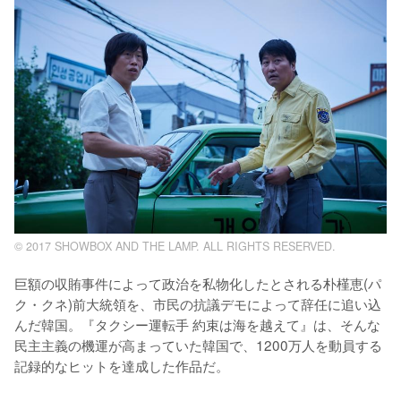
© 2017 SHOWBOX AND THE LAMP. ALL RIGHTS RESERVED.
巨額の収賄事件によって政治を私物化したとされる朴槿恵(パ
ク・クネ)前大統領を、市民の抗議デモによって辞任に追い込
んだ韓国。『タクシー運転手 約束は海を越えて』は、そんな
民主主義の機運が高まっていた韓国で、1200万人を動員する
記録的なヒットを達成した作品だ。
