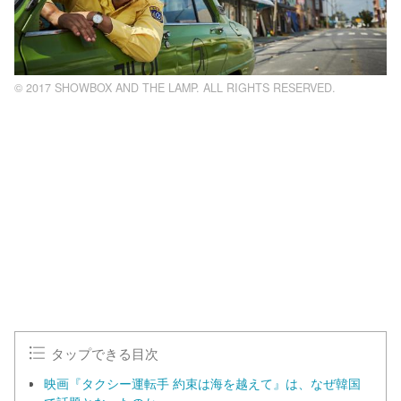
© 2017 SHOWBOX AND THE LAMP. ALL RIGHTS RESERVED.
L
o
/
U
a
n
d
m
e
u
d
t
:
e
1
0
0
.
0
0
%
タップできる目次
映画『タクシー運転手 約束は海を越えて』は、なぜ韓国