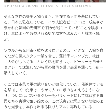
© 2017 SHOWBOX AND THE LAMP. ALL RIGHTS RESERVED.
そんな本作の登場人物もまた、実在する人間を基にしてい
る。日本に駐在していたドイツ人記者ピーターは、戒厳令が
敷かれた韓国の光州市で“何かが起こっている”ことを嗅ぎつ
け、軍によって監視される街で取材を試みようと韓国へ飛
ぶ。

ソウルから光州市へ彼を送り届けるのは、小さな一人娘を育
てながら個人タクシー業を営む、運転手マンソプだ。彼は
「大金がもらえる」という話を聞きつけ、ピーターを自分の
タクシーで送迎しながら軍の警備を避け裏道を通って市街へ
潜入していく。

そこでは市民と軍の競り合いが激化していた。催涙弾でデモ
を撃退していた軍は、やがて人々に暴力を加えるようにな
り、ついにはバスやタクシーをバリケードにして抗戦する市
民たちを実弾で狙い始める。この現実とは思えない地獄のよ