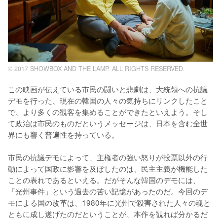
© 2017 SHOWBOX AND THE LAMP. ALL RIGHTS RESERVED.
この映画が伝えている市民の闘いと悲劇は、大統領への抗議
デモを行った、現在の韓国の人々の気持ちにリンクしたこと
で、より多くの観客を集めることができたといえよう。そし
て政治は市民のものだというメッセージは、日本を含む全世
界にも響く普遍性を持っている。

市民の抗議デモによって、主権者の強い怒りが投票以外の行
動によって国政に影響を及ぼしたのは、民主主義が機能した
ことの表れであるといえる。だがそんな韓国のデモには、
「光州事件」という過去の苦い記憶があったのだ。今回のデ
モによる国の改革は、1980年に光州で殺害された人々の魂と
ともに成し遂げたのだということが、本作を観れば分かるだ