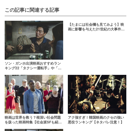
この記事に関連する記事
【たまには社会欄も見てみよう】映
画に影響を与えた21世紀の大事件た
ち！
ソン・ガンホ出演映画おすすめラン
キング22「タクシー運転手」や「パ
ラサイト」など名作揃い
映画は世界を救う？根深い社会問題
アク強すぎ！韓国映画のクセの強い
を扱った映画特集【社会派SFも紹
悪役ランキング【ネタバレ注意！】
介】