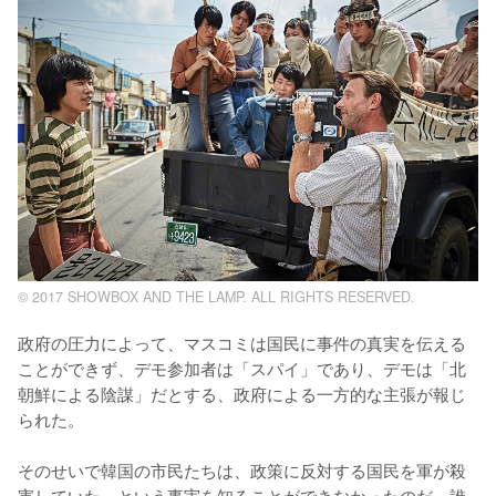
© 2017 SHOWBOX AND THE LAMP. ALL RIGHTS RESERVED.
政府の圧力によって、マスコミは国民に事件の真実を伝える
ことができず、デモ参加者は「スパイ」であり、デモは「北
朝鮮による陰謀」だとする、政府による一方的な主張が報じ
られた。

そのせいで韓国の市民たちは、政策に反対する国民を軍が殺
害していた、という事実を知ることができなかったのだ。誰