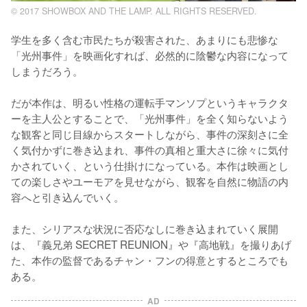
© 2017 SHOWBOX AND THE LAMP. ALL RIGHTS RESERVED.
学生を多く含む市民たちが殺害された、あまりにも悲惨な
「光州事件」を映画化すれば、必然的に陰鬱な内容になって
しまうだろう。

だが本作は、明るい性格の運転手マンソプというキャラクタ
ーを主人公とすることで、「光州事件」を全く知らないよう
な観客と同じ目線からスタートしながら、事件の深刻さに全
く気付かずに巻き込まれ、事件の真相と重大さに徐々に気付
かされていく、という仕掛けになっている。本作は映画とし
ての楽しさやユーモアを見せながら、観客を自然に物語の内
容へと引き込んでいく。

また、シリアスな状況に否応なしに巻き込まれていく展開
は、『義兄弟 SECRET REUNION』や『高地戦』を撮りあげ
た、本作の監督であるチャン・フンの得意とするところでも
AD