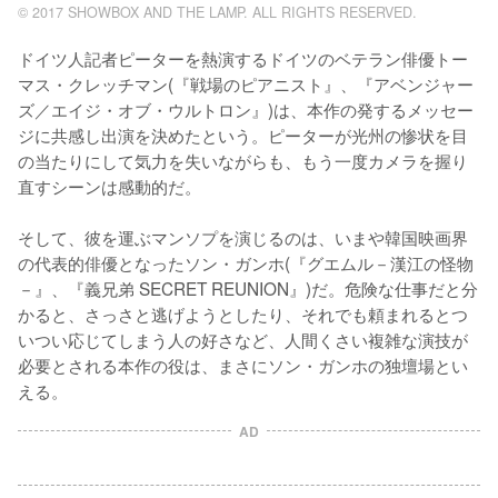
© 2017 SHOWBOX AND THE LAMP. ALL RIGHTS RESERVED.
ドイツ人記者ピーターを熱演するドイツのベテラン俳優トー
マス・クレッチマン(『戦場のピアニスト』、『アベンジャー
ズ／エイジ・オブ・ウルトロン』)は、本作の発するメッセー
ジに共感し出演を決めたという。ピーターが光州の惨状を目
の当たりにして気力を失いながらも、もう一度カメラを握り
直すシーンは感動的だ。

そして、彼を運ぶマンソプを演じるのは、いまや韓国映画界
の代表的俳優となったソン・ガンホ(『グエムル－漢江の怪物
－』、『義兄弟 SECRET REUNION』)だ。危険な仕事だと分
かると、さっさと逃げようとしたり、それでも頼まれるとつ
いつい応じてしまう人の好さなど、人間くさい複雑な演技が
必要とされる本作の役は、まさにソン・ガンホの独壇場とい
AD