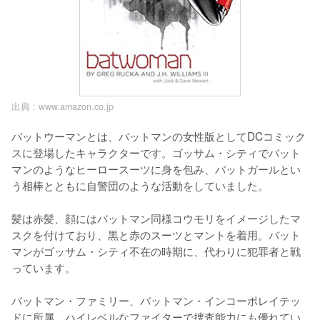
出典 :
www.amazon.co.jp
バットウーマンとは、バットマンの女性版としてDCコミック
スに登場したキャラクターです。ゴッサム・シティでバット
マンのようなヒーロースーツに身を包み、バットガールとい
う相棒とともに自警団のような活動をしていました。

髪は赤髪、顔にはバットマン同様コウモリをイメージしたマ
スクを付けており、黒と赤のスーツとマントを着用。バット
マンがゴッサム・シティ不在の時期に、代わりに犯罪者と戦
っています。

バットマン・ファミリー、バットマン・インコーポレイテッ
ドに所属。ハイレベルなファイターで捜査能力にも優れてい