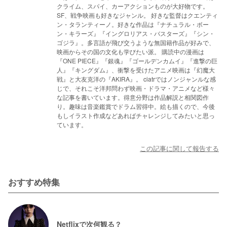
クライム、スパイ、カーアクションものが大好物です。
SF、戦争映画も好きなジャンル。 好きな監督はクエンティ
ン・タランティーノ。好きな作品は『ナチュラル・ボー
ン・キラーズ』『イングロリアス・バスターズ』『シン・
ゴジラ』。多言語が飛び交うような無国籍作品が好みで、
映画からその国の文化も学びたい派。 購読中の漫画は
『ONE PIECE』『銀魂』『ゴールデンカムイ』『進撃の巨
人』『キングダム』、衝撃を受けたアニメ映画は『幻魔大
戦』と大友克洋の『AKIRA』。 ciatrではノンジャンルな感
じで、それこそ洋邦問わず映画・ドラマ・アニメなど様々
な記事を書いています。得意分野は作品解説と相関図作
り。趣味は音楽鑑賞でドラム習得中。絵も描くので、今後
もしイラスト作成などあればチャレンジしてみたいと思っ
ています。
この記事に関して報告する
おすすめ特集
Netflixで次何観る？