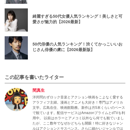
綺麗すぎる50代女優人気ランキング！美しさと可
愛さが魅力的【2026最新】
50代俳優の人気ランキング！渋くてかっこいいお
じさん俳優の虜に【2026最新版】
この記事を書いたライター
間真生
洋邦問わずロック音楽とアクション映画をこよなく愛する
アラフィフ主婦。漫画とアニメも大好き！専門はアメリカ
文学。広島在住、映画館勤務。新作は月5本くらいのペース
で観ています。配信サービスはAmazonプライムとdTVを利
用中。 以前はホラーとアメコミ以外なら何でも観ていまし
たが、ここ数年でなぜかどちらも開眼！特に好きなジャン
ルはアクションとサスペンス。さらに細かいジャンルでは