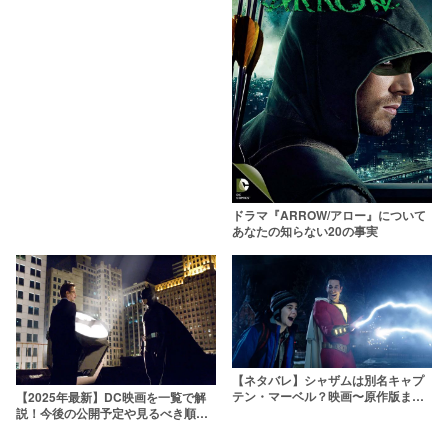
ドラマ『ARROW/アロー』について
あなたの知らない20の事実
【ネタバレ】シャザムは別名キャプ
テン・マーベル？映画〜原作版まで
【2025年最新】DC映画を一覧で解
徹底解説してみた
説！今後の公開予定や見るべき順
番・時系列を紹介