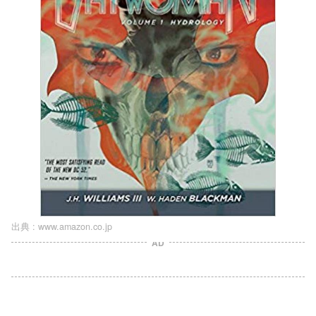
出典 :
www.amazon.co.jp
AD