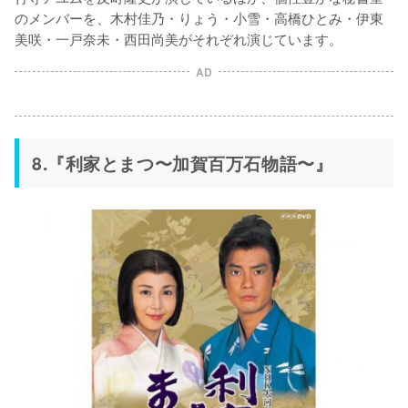
のメンバーを、木村佳乃・りょう・小雪・高橋ひとみ・伊東
美咲・一戸奈未・西田尚美がそれぞれ演じています。
AD
8.『利家とまつ〜加賀百万石物語〜』