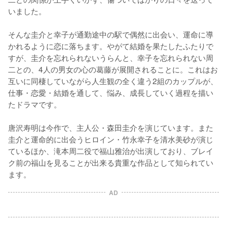
いました。

そんな圭介と幸子が通勤途中の駅で偶然に出会い、運命に導
かれるように恋に落ちます。やがて結婚を果たしたふたりで
すが、圭介を忘れられないうらんと、幸子を忘れられない周
二との、4人の男女の心の葛藤が展開されることに。これはお
互いに同棲していながら人生観の全く違う2組のカップルが、
仕事・恋愛・結婚を通して、悩み、成長していく過程を描い
たドラマです。

唐沢寿明は今作で、主人公・森田圭介を演じています。また
圭介と運命的に出会うヒロイン・竹永幸子を清水美砂が演じ
ているほか、滝本周二役で福山雅治が出演しており、ブレイ
ク前の福山を見ることが出来る貴重な作品として知られてい
ます。
AD