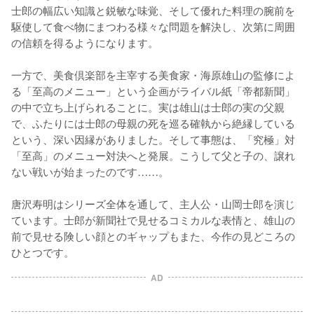
士郎の幅広い知識と鋭敏な味覚、そして優れた料理の腕前を
駆使して食べ物にまつわる様々な問題を解決し、次第に周囲
の信頼を得るようになります。

一方で、美食倶楽部を主宰する美食家・海原雄山の監修によ
る「至高のメニュー」という企画がライバル紙「帝都新聞」
の中で立ち上げられることに。実は雄山は士郎の実の父親
で、ふたりには士郎の母親の死を巡る確執から絶縁している
という、深い因縁がありました。そして事態は、「究極」対
「至高」のメニュー対決へと発展。こうして父と子の、譲れ
ない戦いが始まったのです……。

唐沢寿明はシリーズ全体を通して、主人公・山岡士郎を演じ
ています。士郎が新聞社で見せるコミカルな表情と、雄山の
前で見せる険しい顔とのギャップもまた、今作の見どころの
ひとつです。
AD