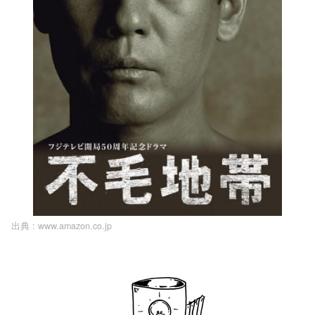
出典 :
www.amazon.co.jp