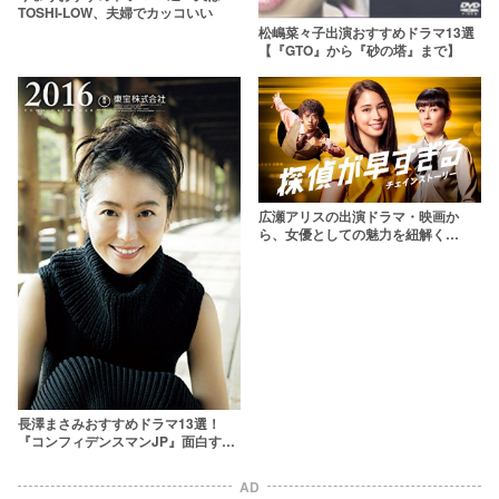
TOSHI-LOW、夫婦でカッコいい
松嶋菜々子出演おすすめドラマ13選
【『GTO』から『砂の塔』まで】
広瀬アリスの出演ドラマ・映画か
ら、女優としての魅力を紐解く
【2020年最新版】
長澤まさみおすすめドラマ13選！
『コンフィデンスマンJP』面白す
ぎ！
AD