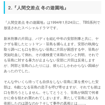
2.『人間交差点 冬の遊園地』
『人間交差点 冬の遊園地』は1994年1月24日に、TBS系列で
放送されたスペシャルドラマです。

新米刑事の片田は、バディを組む中年の安部刑事と共に、ヤ
クザを殺したヒットマン・笹島を捕らえます。安部の執拗な
取り調べにも口を割らない笹島に片田が困惑する中、笹島が
突如吐血して倒れ、その後検査で末期のガンと判明。それで
も笹島に対する暴力が止まらない安部に片田は反発します
が、阿部と笹島のふたりには、彼らにしかわからない因縁が
あったのでした。

そんな中いくら待っても自供をしない笹島に業を煮やした安
部は、6歳になる笹島の息子を呼び寄せますが、それでも彼は
口を割ろうとしません。そしてとうとう、笹島が病院で何者
かに命を狙われ襲われてしまいます。果たして笹島に殺人を
依頼したのは誰なのか？そして事件の真相とは……。
