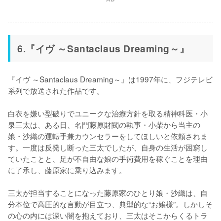
6.『イヴ ～Santaclaus Dreaming～』
『イヴ ～Santaclaus Dreaming～』は1997年に、フジテレビ
系列で放送された作品です。

白衣を嫌い型破りでユニークな治療方針を取る精神科医・小
泉三太は、ある日、名門藤原財閥の執事・小柴から当主の
娘・沙織の運転手兼カウンセラーをしてほしいと依頼されま
す。一度は反発し断った三太でしたが、自身の生活が困窮し
ていたことと、足が不自由な娘の手術費用を稼ぐことを理由
に了承し、藤原家に乗り込みます。

三太が担当することになった藤原家のひとり娘・沙織は、自
分本位で高圧的な言動が目立つ、典型的な“お嬢様”。しかしそ
の心の内には深い闇を抱えており、三太はそこからくるトラ