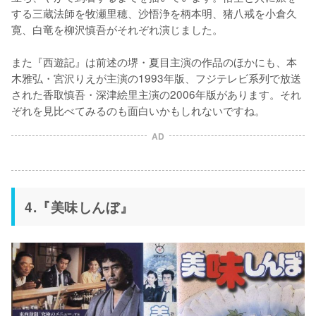
する三蔵法師を牧瀬里穂、沙悟浄を柄本明、猪八戒を小倉久
寛、白竜を柳沢慎吾がそれぞれ演じました。

また『西遊記』は前述の堺・夏目主演の作品のほかにも、本
木雅弘・宮沢りえが主演の1993年版、フジテレビ系列で放送
された香取慎吾・深津絵里主演の2006年版があります。それ
ぞれを見比べてみるのも面白いかもしれないですね。
AD
4.『美味しんぼ』