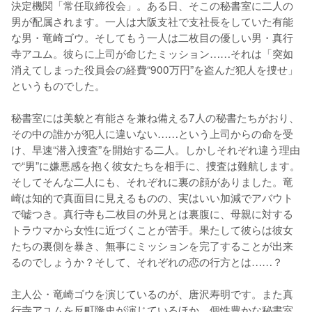
決定機関「常任取締役会」。ある日、そこの秘書室に二人の
男が配属されます。一人は大阪支社で支社長をしていた有能
な男・竜崎ゴウ。そしてもう一人は二枚目の優しい男・真行
寺アユム。彼らに上司が命じたミッション……それは「突如
消えてしまった役員会の経費“900万円”を盗んだ犯人を捜せ」
というものでした。

秘書室には美貌と有能さを兼ね備える7人の秘書たちがおり、
その中の誰かが犯人に違いない……という上司からの命を受
け、早速“潜入捜査”を開始する二人。しかしそれぞれ違う理由
で“男”に嫌悪感を抱く彼女たちを相手に、捜査は難航します。
そしてそんな二人にも、それぞれに裏の顔がありました。竜
崎は知的で真面目に見えるものの、実はいい加減でアバウト
で嘘つき。真行寺も二枚目の外見とは裏腹に、母親に対する
トラウマから女性に近づくことが苦手。果たして彼らは彼女
たちの裏側を暴き、無事にミッションを完了することが出来
るのでしょうか？そして、それぞれの恋の行方とは……？

主人公・竜崎ゴウを演じているのが、唐沢寿明です。また真
行寺アユムを反町隆史が演じているほか、個性豊かな秘書室