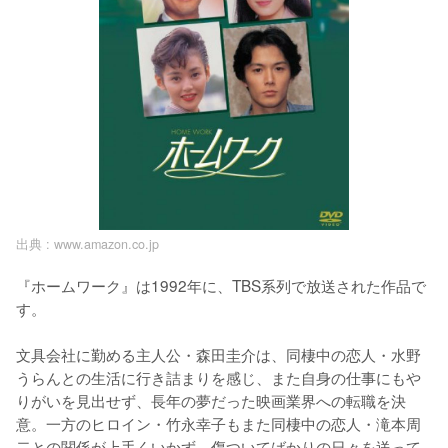
出典 :
www.amazon.co.jp
『ホームワーク』は1992年に、TBS系列で放送された作品で
す。

文具会社に勤める主人公・森田圭介は、同棲中の恋人・水野
うらんとの生活に行き詰まりを感じ、また自身の仕事にもや
りがいを見出せず、長年の夢だった映画業界への転職を決
意。一方のヒロイン・竹永幸子もまた同棲中の恋人・滝本周
二との関係が上手くいかず、傷ついてばかりの日々を送って