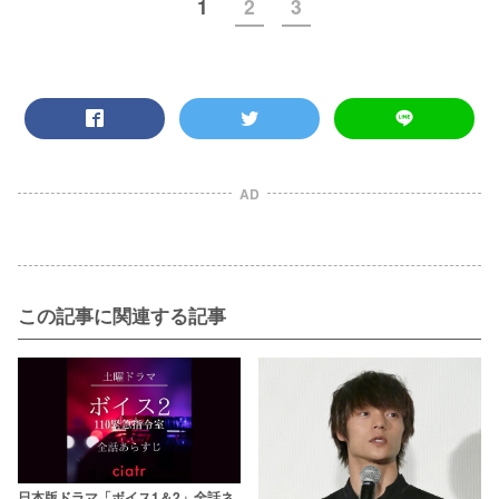
1
2
3
AD
この記事に関連する記事
日本版ドラマ「ボイス1＆2」全話ネ