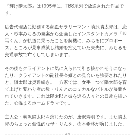
『輝け隣太郎』は1995年に、TBS系列で放送された作品で
す。

広告代理店に勤務する熱血サラリーマン・萌沢隣太郎は、恋
人・杉本みちるの発案から企画したインスタントカメラ「即
写くん」が軌道に乗ったことを契機に、みちるにプロポー
ズ。ところが見事成就し結婚を控えていた矢先に、みちるを
交通事故で亡くしてしまいます。

その後もクライアントに気に入られて引き抜かれそうになっ
たり、クライアントの副社長令嬢との見合いを強要されたり
と、隣太郎は災難続き。一方家では、女手一つで隣太郎を育
て上げた変わり者の母・りんとのコミカルなバトルが展開さ
れていきます。これは隣太郎と彼を巡る人々との日常を描い
た、心温まるホームドラマです。

主人公・萌沢隣太郎を演じたのが、唐沢寿明です。また隣太
郎のちょっと個性的な母・りんを、樹木希林が演じました。
AD