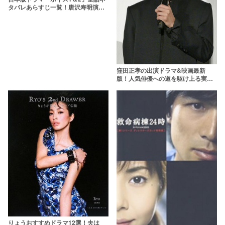
タバレあらすじ一覧！唐沢寿明演じ
る敏腕刑事の活躍を振り返ろう
窪田正孝の出演ドラマ&映画最新
版！人気俳優への道を駆け上る実力
派
りょうおすすめドラマ12選！夫は