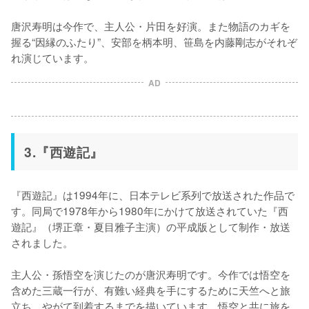
唐沢寿明は今作で、主人公・片田を好演。また物語のカギを
握る“因縁のふたり”、安部を柄本明、笹島を内藤剛志がそれぞ
れ演じています。
AD
3.『西遊記』
『西遊記』は1994年に、日本テレビ系列で放送された作品で
す。同局で1978年から1980年にかけて放送されていた『西
遊記』（堺正章・夏目雅子主演）の平成版として制作・放送
されました。

主人公・孫悟空を演じたのが唐沢寿明です。今作では悟空を
含めた三蔵一行が、有難い経典を手にするために天竺へと旅
立ち、やがて到着するまでを描いています。悟空と共に旅を