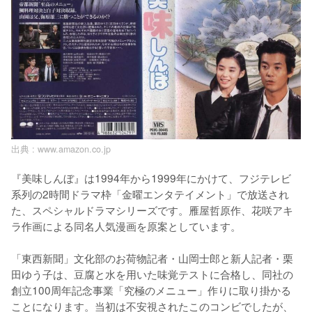
出典 :
www.amazon.co.jp
『美味しんぼ』は1994年から1999年にかけて、フジテレビ
系列の2時間ドラマ枠「金曜エンタテイメント」で放送され
た、スペシャルドラマシリーズです。雁屋哲原作、花咲アキ
ラ作画による同名人気漫画を原案としています。

「東西新聞」文化部のお荷物記者・山岡士郎と新人記者・栗
田ゆう子は、豆腐と水を用いた味覚テストに合格し、同社の
創立100周年記念事業「究極のメニュー」作りに取り掛かる
ことになります。当初は不安視されたこのコンビでしたが、