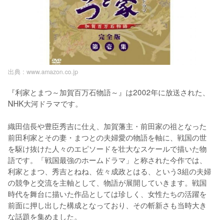
出典 :
www.amazon.co.jp
『利家とまつ～加賀百万石物語～』は2002年に放送された、
NHK大河ドラマです。

織田信長や豊臣秀吉に仕え、加賀藩主・前田家の祖となった
前田利家とその妻・まつとの夫婦愛の物語を軸に、戦国の世
を駆け抜けた人々のエピソードを壮大なスケールで描いた物
語です。「戦国最強のホームドラマ」と称された今作では、
利家とまつ、秀吉とねね、佐々成政とはる、という3組の夫婦
の競争と交流を主軸として、物語が展開していきます。戦国
時代を舞台に描いた作品としては珍しく、女性たちの活躍を
前面に押し出した構成となっており、その斬新さも当時大き
な話題を集めました。
