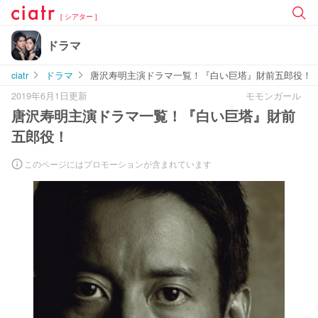
[ シアター ]
ドラマ
ciatr
ドラマ
唐沢寿明主演ドラマ一覧！『白い巨塔』財前五郎役！
2019年6月1日更新
モモンガール
唐沢寿明主演ドラマ一覧！『白い巨塔』財前
五郎役！
このページにはプロモーションが含まれています