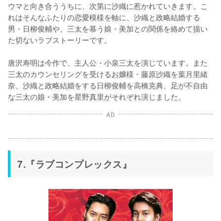
ウマと向き合ううちに、次第に沙織に惹かれていきます。こ
れはそんなふたりの恋愛模様を軸に、沙織と政略結婚する
男・日柳俊輔や、三太を慕う娘・美加との関係を絡めて描い
た切ないラブストーリーです。

唐沢寿明は今作で、主人公・小泉三太を演じています。また
三太のカウンセリングを受けるお嬢様・藤原沙織を葉月里緒
奈、沙織と政略結婚をする日柳俊輔を高橋克典、足が不自由
な三太の娘・美加を星野真里がそれぞれ演じました。
AD
7.『ラブコンプレックス』