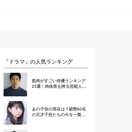
「ドラマ」の人気ランキング
筋肉がすごい俳優ランキング
23選！肉体美を誇る芸能人を
若手からおじさんまで紹介
【2026最新】
あの子役の現在は？総勢60名
の天才子役たちの今を一覧で
紹介！【2025年最新】