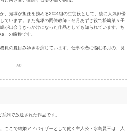
か、鬼塚が担任を務める2年4組の生徒役として、後に人気俳優
しています。また鬼塚の同僚教師・冬月あずさ役で松嶋菜々子
嶋が出会うきっかけになった作品としても知られています。ち
duka」の略称です。

務員の夏目みゆきを演じています。仕事や恋に悩む冬月の、良
AD
ビ系列で放送された作品です。

。ここで結婚アドバイザーとして働く主人公・水島賢三は、人