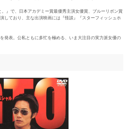
こと。』で、日本アカデミー賞最優秀主演女優賞、ブルーリボン賞
演しており、主な出演映画には『怪談』『スターフィッシュホ
結婚を発表。公私ともに多忙を極める、いま大注目の実力派女優の