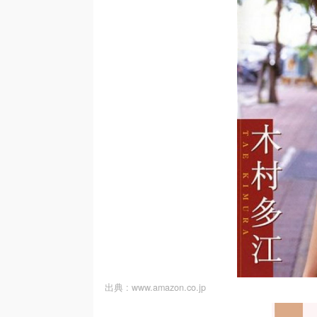
出典 :
www.amazon.co.jp