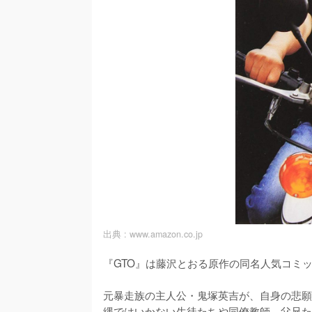
出典 :
www.amazon.co.jp
『GTO』は藤沢とおる原作の同名人気コミッ
元暴走族の主人公・鬼塚英吉が、自身の悲願
縄ではいかない生徒たちや同僚教師、父兄た