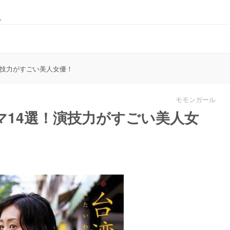
。
演技力がすごい美人女優！
モモンガール
マ14選！演技力がすごい美人女