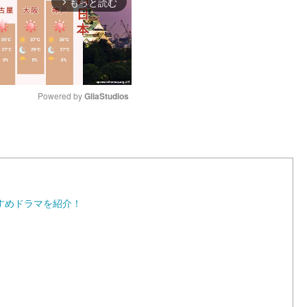
もっと読む
arrow_forward_ios
Powered by 
GliaStudios
M
u
t
e
すめドラマを紹介！