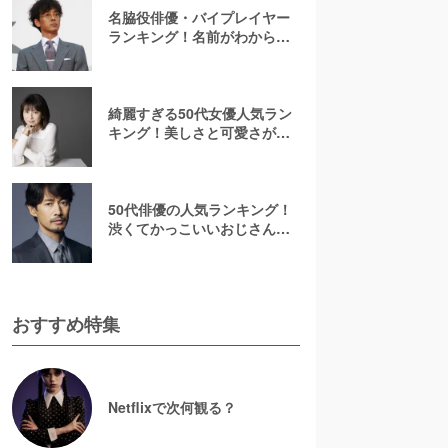
名脇役俳優・バイプレイヤー
ランキング！名前がわからな
いあの人は何位？刑事ドラマ
でみたことのある彼ら
綺麗すぎる50代女優人気ラン
キング！美しさと可愛さが魅
力的【2026最新】
50代俳優の人気ランキング！
渋くてかっこいいおじさん俳
優の虜に【2026最新版】
おすすめ特集
Netflixで次何観る？