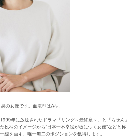
出身の女優です。血液型はA型。

1999年に放送されたドラマ『リング～最終章～』と『らせん』
た役柄のイメージから“日本一不幸役が板につく女優”などと称
一線を画す、唯一無二のポジションを獲得します。
