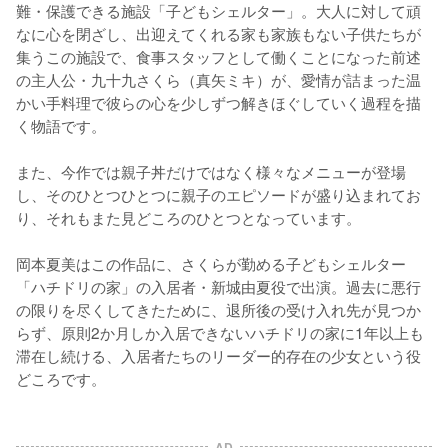
難・保護できる施設「子どもシェルター」。大人に対して頑
なに心を閉ざし、出迎えてくれる家も家族もない子供たちが
集うこの施設で、食事スタッフとして働くことになった前述
の主人公・九十九さくら（真矢ミキ）が、愛情が詰まった温
かい手料理で彼らの心を少しずつ解きほぐしていく過程を描
く物語です。

また、今作では親子丼だけではなく様々なメニューが登場
し、そのひとつひとつに親子のエピソードが盛り込まれてお
り、それもまた見どころのひとつとなっています。

岡本夏美はこの作品に、さくらが勤める子どもシェルター
「ハチドリの家」の入居者・新城由夏役で出演。過去に悪行
の限りを尽くしてきたために、退所後の受け入れ先が見つか
らず、原則2か月しか入居できないハチドリの家に1年以上も
滞在し続ける、入居者たちのリーダー的存在の少女という役
どころです。
AD