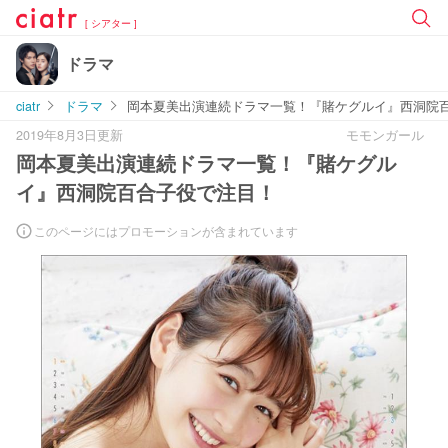
[ シアター ]
ドラマ
ciatr
ドラマ
岡本夏美出演連続ドラマ一覧！『賭ケグルイ』西洞院
2019年8月3日更新
モモンガール
岡本夏美出演連続ドラマ一覧！『賭ケグル
イ』西洞院百合子役で注目！
このページにはプロモーションが含まれています