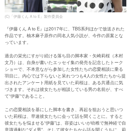
(C)「伊藤くん A to E」製作委員会
『伊藤くん A to E』は2017年に、TBS系列ほかで放送された
作品です。柚木麻子原作の同名人気小説が、今作の原案とな
っています。

過去の栄光にすがり続ける落ち目の脚本家・矢崎莉桜（木村
文乃）は、自身が書いたエッセイ集の発売を記念したトーク
ショーで、不本意ながら参加した女性たちの恋愛相談に乗る
羽目に。内心では下らないと呆れつつも4人の女性たちから提
出されたアンケート用紙を見ていた莉桜は、ある共通点に気
づきます。それは彼女たちが相談している男の名前が、すべ
て“伊藤”であること。

この恋愛相談を基にした脚本を書き、再起を狙おうと思いつ
いた莉桜は、早速彼女たちに会って話を聞くことに。すると
彼女たちを悩ませる“伊藤”は、容姿はいいが幼稚で無神経で自
意識過剰な“ダメ男”。そして彼女たちから話を聞くうちに、莉