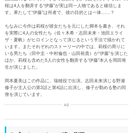
桜は4人を翻弄する“伊藤”が実は同一人物であると確信しま
す。果たして“伊藤”は何者で、彼の目的とは一体……？

ちなみに今作は莉桜が彼女たちを元にした脚本を書き、それ
を実際に4人の女性たち（佐々木希・志田未来・池田エライ
ザ・夏帆）がヒロインとなって演じるという手法で描かれて
います。またそれぞれのストーリーの中では、莉桜の周りに
いる男たち（田中圭・中村倫也・山田裕貴）が“伊藤”を演じた
ほか、莉桜も含めた5人の女性を翻弄する“伊藤”本人を岡田将
生が演じました。

岡本夏美はこの作品に、瑞穂役で出演。志田未来演じる野瀬
修子が主人公の第3話と第4話に出演し、修子が勤める塾の同
僚を演じています。
AD