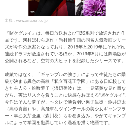
出典 :
www.amazon.co.jp
『賭ケグルイ』は、毎日放送およびTBS系列で放送された作
品です。河村ほむら原作・尚村透作画の同名人気漫画シリー
ズが今作の原案となっており、2018年と2019年にそれぞれ
連続ドラマが放送されているほか、2019年5月には劇場版が
公開されるなど、空前の大ヒットを記録したシリーズです。

成績ではなく、「ギャンブルの強さ」によって生徒たちの階
級が決まる異色の高校「私立百花王学園」にある日転校して
きた主人公・蛇喰夢子（浜辺美波）は、一見清楚な見た目な
がら、実はリスクを負うことに快感をおぼえる“賭ケグルイ”。
今作はそんな夢子が、ヘタレで勝負弱い男子生徒・鈴井涼太
（高杉真宙）や、高飛車なツインテールの美少女ギャンブラ
ー・早乙女芽亜里（森川葵）らを巻き込み、やがてギャンブ
ルによって学園を翻弄していく過程を描く物語です。
