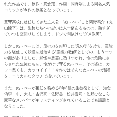
れた作品です。原作・真倉翔、作画・岡野剛による同名人気
コミックが今作の原案となっています。

童守高校に赴任してきた主人公・“ぬ～べ～”こと鵺野鳴介（丸
山隆平）は、生徒たちへの思いは人一倍あるものの、熱すぎ
ていつも空回りしてしまう、ドジで間抜けな“ダメ教師”。

しかしぬ～べ～には、鬼の力を封印した“鬼の手”を持ち、霊能
力を駆使して妖怪を退治する“霊能力教師”としての、もう一つ
の顔がありました。妖怪や悪霊に憑りつかれ、命の危険にさ
らされた生徒たちを、命がけで守るぬ～べ～。その姿は、カ
ッコ悪くも、カッコイイ！！今作ではそんなぬ～べ～の活躍
を、コミカルなタッチで描いています。

また、ぬ～べ～が担任を務める2年3組の生徒役として、知念
侑李・中川大志・吉沢亮・佐野岳・松井愛莉・佐野ひなこら
豪華なメンバーがキャスティングされていることでも話題と
なりました。
