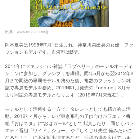
出典 :
www.amazon.co.jp
岡本夏美は1998年7月1日生まれ、神奈川県出身の女優・ファ
ッションモデルです。血液型はB型。

2011年にファッション雑誌「ラブベリー」のモデルオーディ
ションに参加し、グランプリを獲得。同年5月から翌2012年2
月まで同誌の専属モデルを務めた後、複数のファッション雑
誌で専属モデルを務め、2019年1月発売の「non-no」3月号
より同誌の専属モデルとなります（2019年7月末現在）。

モデルとして活躍する一方で、タレントとしても精力的に活
動。2012年4月からテレビ東京系列の子供向けバラエティ番
組「おはスタ」に“おはガール”として出演したり、同じくバラ
エティ番組「ワイドナショー」や「しくじり先生 俺みたいに
なるな！！」に不定期出演するなど、活躍の場を広げていき