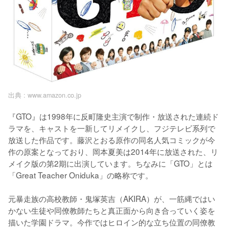
出典 :
www.amazon.co.jp
『GTO』は1998年に反町隆史主演で制作・放送された連続ド
ラマを、キャストを一新してリメイクし、フジテレビ系列で
放送した作品です。藤沢とおる原作の同名人気コミックが今
作の原案となっており、岡本夏美は2014年に放送された、リ
メイク版の第2期に出演しています。ちなみに「GTO」とは
「Great Teacher Oniduka」の略称です。

元暴走族の高校教師・鬼塚英吉（AKIRA）が、一筋縄ではい
かない生徒や同僚教師たちと真正面から向き合っていく姿を
描いた学園ドラマ。今作ではヒロイン的な立ち位置の同僚教