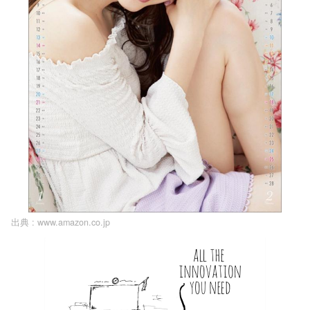
出典 :
www.amazon.co.jp