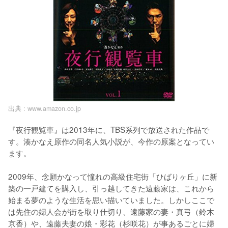
出典 :
www.amazon.co.jp
『夜行観覧車』は2013年に、TBS系列で放送された作品で
す。湊かなえ原作の同名人気小説が、今作の原案となってい
ます。

2009年、念願かなって憧れの高級住宅街「ひばりヶ丘」に新
築の一戸建てを購入し、引っ越してきた遠藤家は、これから
始まる夢のような生活を思い描いていました。しかしここで
は先住の婦人会が街を取り仕切り、遠藤家の妻・真弓（鈴木
京香）や、遠藤夫妻の娘・彩花（杉咲花）が事あるごとに婦