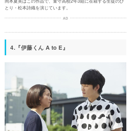
岡本夏美はこの作品で、童守高校2年3組に在籍する生徒のひ
とり・松本詩織を演じています。
AD
4.『伊藤くん A to E』