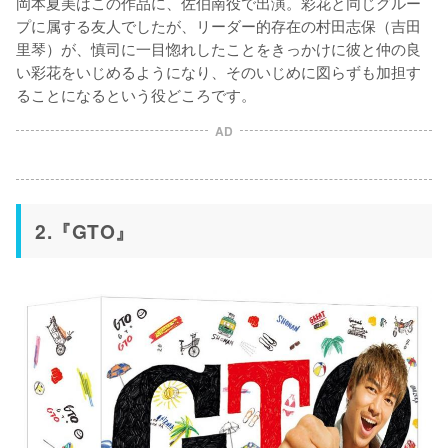
岡本夏美はこの作品に、佐伯南役で出演。彩花と同じグルー
プに属する友人でしたが、リーダー的存在の村田志保（吉田
里琴）が、慎司に一目惚れしたことをきっかけに彼と仲の良
い彩花をいじめるようになり、そのいじめに図らずも加担す
ることになるという役どころです。
AD
2.『GTO』