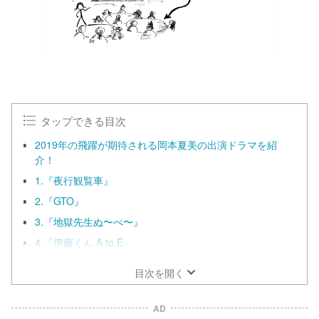
タップできる目次
2019年の飛躍が期待される岡本夏美の出演ドラマを紹
介！
1.『夜行観覧車』
2.『GTO』
3.『地獄先生ぬ〜べ〜』
4.『伊藤くん A to E』
目次を開く
AD