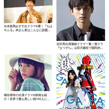
矢本悠馬おすすめドラマ9選！『ちは
やふる』肉まん君はこんなに話題作
に出てるんです！
吉沢亮出演連続ドラマ一覧！朝ドラ
『なつぞら』山田天陽役で国民的俳
優に
桐谷美玲の出演ドラマ&映画を紹
介！世界で最も美しい顔100人に選
ばれた女優