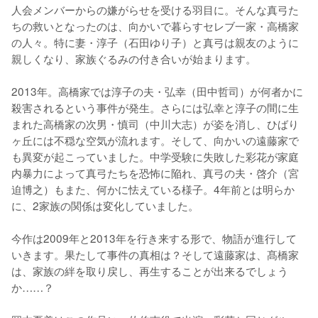
人会メンバーからの嫌がらせを受ける羽目に。そんな真弓た
ちの救いとなったのは、向かいで暮らすセレブ一家・高橋家
の人々。特に妻・淳子（石田ゆり子）と真弓は親友のように
親しくなり、家族ぐるみの付き合いが始まります。

2013年。高橋家では淳子の夫・弘幸（田中哲司）が何者かに
殺害されるという事件が発生。さらには弘幸と淳子の間に生
まれた高橋家の次男・慎司（中川大志）が姿を消し、ひばり
ヶ丘には不穏な空気が流れます。そして、向かいの遠藤家で
も異変が起こっていました。中学受験に失敗した彩花が家庭
内暴力によって真弓たちを恐怖に陥れ、真弓の夫・啓介（宮
迫博之）もまた、何かに怯えている様子。4年前とは明らか
に、2家族の関係は変化していました。

今作は2009年と2013年を行き来する形で、物語が進行して
いきます。果たして事件の真相は？そして遠藤家は、髙橋家
は、家族の絆を取り戻し、再生することが出来るでしょう
か……？
