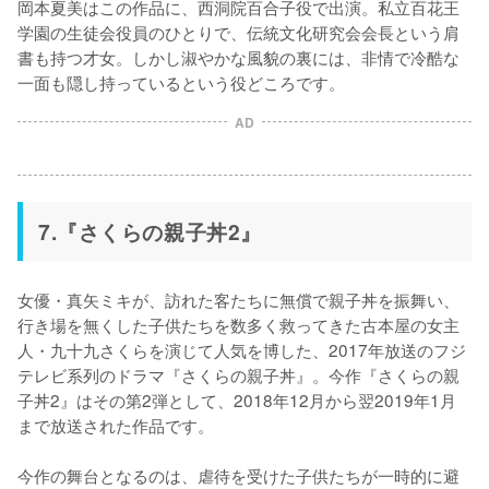
岡本夏美はこの作品に、西洞院百合子役で出演。私立百花王
学園の生徒会役員のひとりで、伝統文化研究会会長という肩
書も持つ才女。しかし淑やかな風貌の裏には、非情で冷酷な
一面も隠し持っているという役どころです。
AD
7.『さくらの親子丼2』
女優・真矢ミキが、訪れた客たちに無償で親子丼を振舞い、
行き場を無くした子供たちを数多く救ってきた古本屋の女主
人・九十九さくらを演じて人気を博した、2017年放送のフジ
テレビ系列のドラマ『さくらの親子丼』。今作『さくらの親
子丼2』はその第2弾として、2018年12月から翌2019年1月
まで放送された作品です。

今作の舞台となるのは、虐待を受けた子供たちが一時的に避