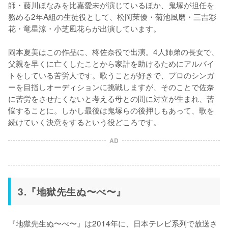
師・藤川ほなみを比嘉愛未が演じているほか、鬼塚が担任を
務める2年A組の生徒役として、松岡茉優・菊池風磨・三吉彩
花・竜星涼・小芝風花らが出演しています。

岡本夏美はこの作品に、柊佐奈役で出演。4人姉弟の長女で、
父親を早くに亡くしたことから家計を助けるためにアルバイ
トをしている苦労人です。歌うことが好きで、プロのシンガ
ーを目指しオーディションに挑戦しますが、そのことで佐奈
に苦労をさせたくないと考える母との間に対立が生まれ、苦
悩することに。しかし最後は鬼塚らの後押しもあって、歌を
続けていく決意をするという役どころです。
AD
3.『地獄先生ぬ〜べ〜』
『地獄先生ぬ〜べ〜』は2014年に、日本テレビ系列で放送さ