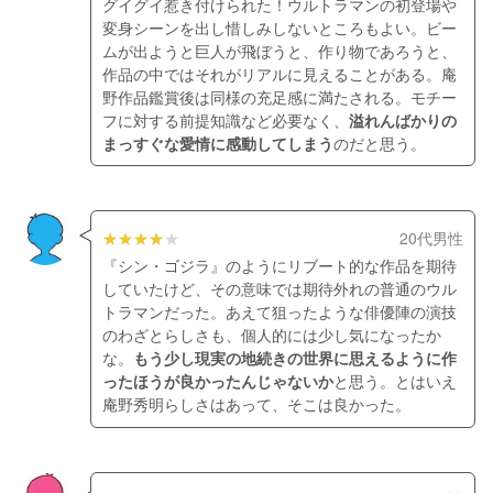
グイグイ惹き付けられた！ウルトラマンの初登場や
変身シーンを出し惜しみしないところもよい。ビー
ムが出ようと巨人が飛ぼうと、作り物であろうと、
作品の中ではそれがリアルに見えることがある。庵
野作品鑑賞後は同様の充足感に満たされる。モチー
フに対する前提知識など必要なく、
溢れんばかりの
まっすぐな愛情に感動してしまう
のだと思う。
20代男性
『シン・ゴジラ』のようにリブート的な作品を期待
していたけど、その意味では期待外れの普通のウル
トラマンだった。あえて狙ったような俳優陣の演技
のわざとらしさも、個人的には少し気になったか
な。
もう少し現実の地続きの世界に思えるように作
ったほうが良かったんじゃないか
と思う。とはいえ
庵野秀明らしさはあって、そこは良かった。