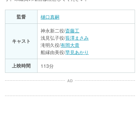
監督
樋口真嗣
神永新二役/
斎藤工
浅見弘子役/
長澤まさみ
キャスト
滝明久役/
有岡大貴
船縁由美役/
早見あかり
上映時間
113分
AD