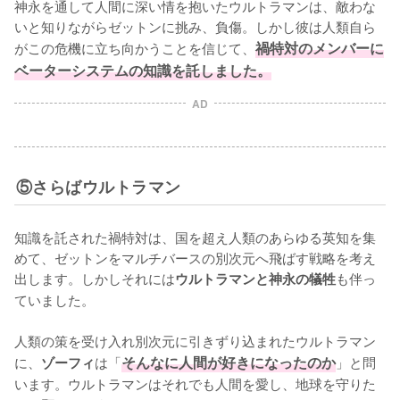
神永を通して人間に深い情を抱いたウルトラマンは、敵わな
いと知りながらゼットンに挑み、負傷。しかし彼は人類自ら
がこの危機に立ち向かうことを信じて、
禍特対のメンバーに
ベーターシステムの知識を託しました。
AD
⑤さらばウルトラマン
知識を託された禍特対は、国を超え人類のあらゆる英知を集
めて、ゼットンをマルチバースの別次元へ飛ばす戦略を考え
出します。しかしそれには
も伴っ
ウルトラマンと神永の犠牲
ていました。

人類の策を受け入れ別次元に引きずり込まれたウルトラマン
に、
は「
そんなに人間が好きになったのか
」と問
ゾーフィ
います。ウルトラマンはそれでも人間を愛し、地球を守りた