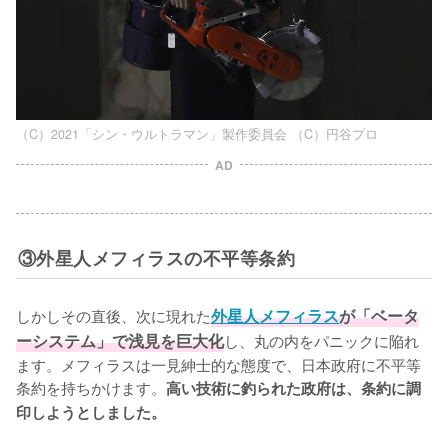
（C）2021「シン・ウルトラマン」製作委員会 （C）円谷プロ
AD
③外星人メフィラスの不平等条約
しかしその直後、次に現れた
外星人メフィラス
が「ベータ
ーシステム」で浅見を巨大化
し、丸の内をパニックに陥れ
ます。メフィラスは一見紳士的な態度で、日本政府に不平等
条約を持ちかけます。
高い技術に釣られた政府は、条約に調
印しようとしました。