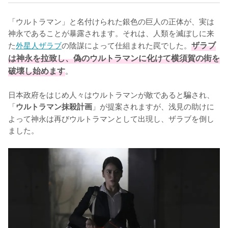
「ウルトラマン」と名付けられた銀色の巨人の正体が、実は
神永であることが暴露されます。それは、人類を滅ぼしに来
た
外星人ザラブ
の陰謀によって仕組まれた罠でした。
ザラブ
は神永を拉致し、偽のウルトラマンに化けて横須賀の街を
破壊し始めます
。

日本政府をはじめ人々はウルトラマンが敵であると騙され、
「
」が提案されますが、浅見の助けに
ウルトラマン抹殺計画
よって神永は再びウルトラマンとして出現し、ザラブを倒し
ました。