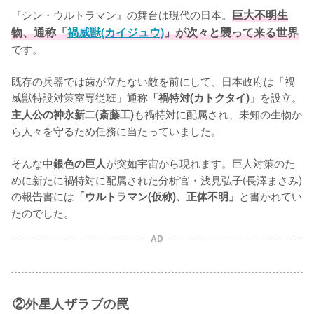
『シン・ウルトラマン』の舞台は現代の日本。
巨大不明生
物、通称「
禍威獣(カイジュウ)
」が次々と襲って来る世界
です。

既存の兵器では歯が立たない敵を前にして、日本政府は「禍
威獣特設対策室専従班」通称
を設立。
「禍特対(カトクタイ)」
も禍特対に配属され、未知の生物か
主人公の神永新二(斎藤工)
ら人々を守るため任務に当たっていました。

そんな中
が突如宇宙から現れます。巨人対策のた
銀色の巨人
めに新たに禍特対に配属された分析官・浅見弘子(長澤まさみ)
の報告書には
と書かれてい
「ウルトラマン(仮称)、正体不明」
たのでした。
AD
②外星人ザラブの罠