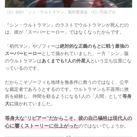
（C）2021「シン・ウルトラマン」製作委員会 （C）円谷プロ
『シン・ウルトラマン』のラストでウルトラマンが死んだの
は、彼が「スーパーヒーロー」ではなくなったからです。

「初代マン」やゾフィーは
絶対的な正義のもとに戦う最強の
として描かれていました。一方「シン」版
スーパーヒーロー
のウルトラマンは
という立ち位置にな
あくまでも1人の外星人
っているのです。

だからこそゾーフィも地球を無条件に救うのではなく、公平
な裁定者であろうとするのです。ウルトラマンも不器用に挫
折を経験し、仲間を頼るようになる1人の「人間」として
等身
描かれていました。

大に
等身大な“リピアー”だからこそ、彼の自己犠牲は現代人の
心に響くストーリーに仕上がった
のではないでしょうか。