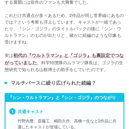
する展開には前作のファンも大興奮でした。

これだけ共通点が多々あるため、2作品が同じ世界線にあるの
では？という考察も浮上しています。キャストが一緒であっ
たり、『シン・ゴジラ』のタイトルバックの後に『シン・ウ
ルトラマン』のものが出たりと、確かに続編のような印象も
受けますね。

実は
初代の『ウルトラマン』と『ゴジラ』も裏設定でつな
がっていました
。科学特捜隊のムラマツ隊長は、ゴジラの生
態研究で知られる山根博士の助手をしていたのです。
マルチバースに繰り広げられた続編？
『シン・ウルトラマン』と『シン・ゴジラ』のつながり
共通キャスト
竹野内豊、斎藤工、嶋田久作、高橋一生など2作品に共
通したキャストが登場している。