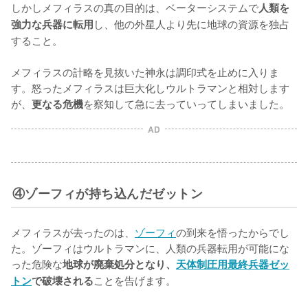
しかしメフィラスの真の目的は、ベーターシステムで
人類を
し、他の外星人より先に地球の資源を独占
強力な兵器に転用
すること。

メフィラスの計略を見抜いた神永は調印式を止めに入りま
す。怒ったメフィラスは巨大化しウルトラマンと相対します
が、
を察知して急に去っていってしまいました。
更なる危機
AD
④ゾーフィが持ち込んだゼットン
メフィラスが去ったのは、
ゾーフィ
の到来を悟ったからでし
た。ゾーフィはウルトラマンに、人類の兵器転用が可能にな
った危険な
地球が廃棄処分となり、
天体制圧用最終兵器ゼッ
ことを告げます。

トン
で破壊される