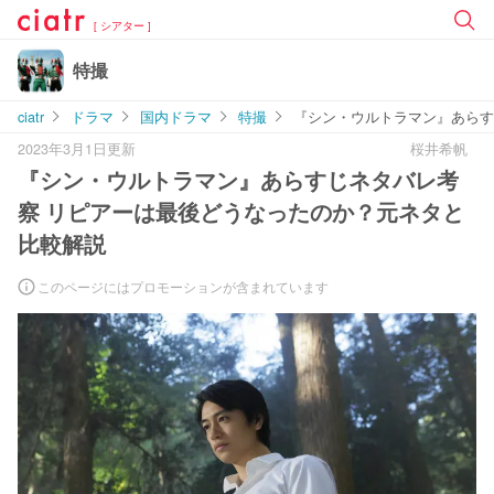
[ シアター ]
特撮
ciatr
ドラマ
国内ドラマ
特撮
『シン・ウルトラマン』あらす
2023年3月1日更新
桜井希帆
『シン・ウルトラマン』あらすじネタバレ考
察 リピアーは最後どうなったのか？元ネタと
比較解説
このページにはプロモーションが含まれています