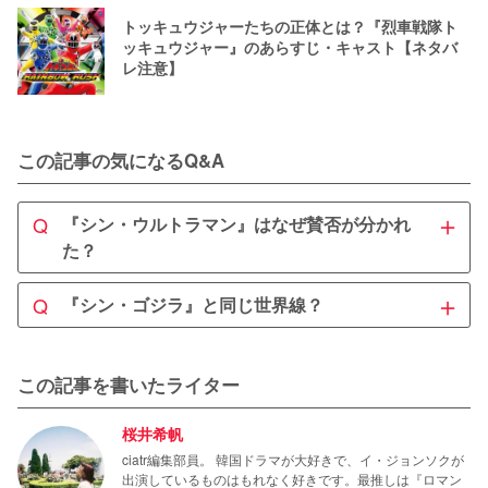
トッキュウジャーたちの正体とは？『烈車戦隊ト
ッキュウジャー』のあらすじ・キャスト【ネタバ
レ注意】
この記事の気になるQ&A
＋
Q
『シン・ウルトラマン』はなぜ賛否が分かれ
た？
A
＋
Q
『シン・ゴジラ』と同じ世界線？
『シン・ウルトラマン』は公開当初、原作ファンや特撮好
きからも高い評価を受けました。しかしその一方で、作品
A
に対する否定的な意見があるのも事実です。

『シン・ウルトラマン』には『シン・ゴジラ』との共通点
この記事を書いたライター
が多数登場するため、ファンたちの間では同じ世界線なの
例えば原作を意識しすぎているためにストーリーの新しさ
ではないかと考察されています。

桜井希帆
や深さに欠けるという指摘も。また女性キャラクターの使
い方についても、時代錯誤だという批判が上がっていまし
ciatr編集部員。 韓国ドラマが大好きで、イ・ジョンソクが
作中では2作品の明らかな繋がりは語られていないもの
出演しているものはもれなく好きです。最推しは『ロマン
た。
