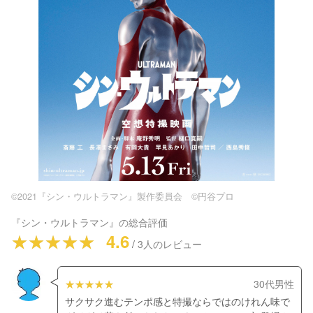
©2021『シン・ウルトラマン』製作委員会 ©円谷プロ
『
シン・ウルトラマン
』の総合評価
4.6
/
3
人のレビュー
30代男性
サクサク進むテンポ感と特撮ならではのけれん味で