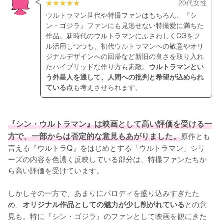
20代女性
ウルトラマン世代や特撮ファンはもちろん、『シ
ン・ゴジラ』ファンにも見逃せない特撮愛に満ちた
作品。新時代のウルトラマンにふさわしくCGをフ
ル活用しつつも、初代ウルトラマンへの敬意やオリ
ジナルデザインへの回帰など新旧の良さを取り入れ
たハイブリッドな作り方も素敵。
ウルトラマンとい
う外星人を通して、人間への批判と希望が込められ
ている
点も考えさせられます。
『シン・ウルトラマン』は映画として高い評価を受ける一
方で、一部からは否定的な意見もあがりました。
原作とも
言える『ウルトラQ』をはじめとする「ウルトラマン」シリ
ーズの内容を色濃く反映している部分は、特撮ファンたちか
ら高い評価を受けています。

しかしその一方で、あまりにパロディを盛り込みすぎたた
め、
との意
オリジナル作品としての魅力が少し削がれている
見も。特に『シン・ゴジラ』のファンとして映画を観にきた