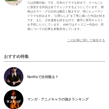
の、「マルチバース」で繋がっていることは十分に考えら
スは別冊付録』です。日本のドラマも好きで、クールごと
れます。

に放送する作品は全てチェックするようにしています。 映
好みによる部分も大きいため、ぜひ自分の目で観て判断し
画はホラー・グロ以外は幅広く観ますが、特にヒューマン
ドラマを好みます。“人間らしさ”を丁寧に描いた作品が好き
てくださいね。
今後『シン・仮面ライダー』の公開も控えているので、注
です。また、少女漫画も好きなので、勝手に実写キャスト
視しておきましょう。
を予想したりしています。 ciatrではディズニー作品や、邦
画についての記事を多数担当しています。
この記事に関して報告する
おすすめ特集
Netflixで次何観る？
マンガ・アニメキャラの強さランキング