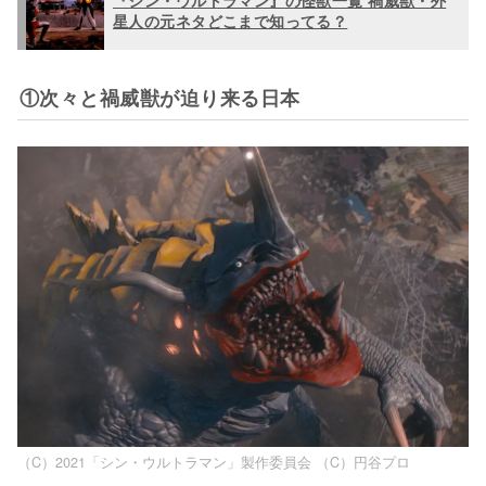
星人の元ネタどこまで知ってる？
①次々と禍威獣が迫り来る日本
（C）2021「シン・ウルトラマン」製作委員会 （C）円谷プロ