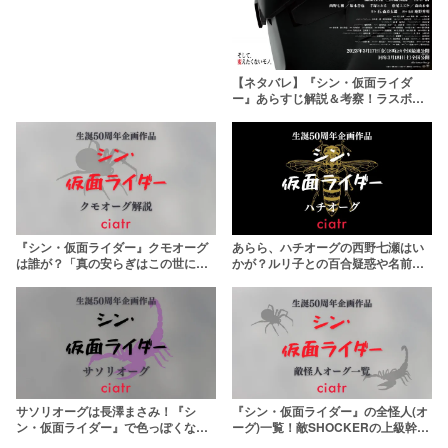
【ネタバレ】『シン・仮面ライダ
ー』あらすじ解説＆考察！ラスボス
第0号の元ネタに込められた意味は？
『シン・仮面ライダー』クモオーグ
あらら、ハチオーグの西野七瀬はい
は誰が？「真の安らぎはこの世にな
かが？ルリ子との百合疑惑や名前
く」から過去の絶望を解説
「ヒロミ」の元ネタも解説
サソリオーグは長澤まさみ！『シ
『シン・仮面ライダー』の全怪人(オ
ン・仮面ライダー』で色っぽくなっ
ーグ)一覧！敵SHOCKERの上級幹部
た旧さそり男を徹底解説
を漫画とつなげて考察