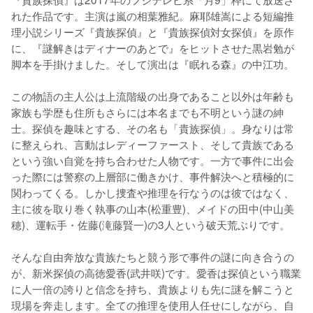
れた作品です。主演は嵐の相葉雅紀。麻耶雄嵩による短編推
理小説シリーズ『貴族探偵』と『貴族探偵対女探偵』を原作
に、『謎解きはディナーのあとで』をヒットさせた黒岩勉が
脚本を手掛けました。そして演出は『眠れる森』の中江功。

この物語の主人公は上流階級の出身であること以外は年齢も
家族も学歴も住所もさらには本名までも不明という謎の紳
士。探偵を趣味とする、その名も「貴族探偵」。身なりは常
に整えられ、言動はレディーファースト、そして貴族である
という強い自覚を持ち合わせた人物です。一方で事件に出会
った際には警察の上層部に働きかけ、事件解決へと積極的に
関わってくる。しかし捜査や推理を行なうのは彼ではなく、
主に彼を取り巻く執事の山本(松重豊)、メイドの田中(中山美
穂)、運転手・佐藤(滝藤賢一)の3人という破天荒ぶりです。

そんな自由奔放な貴族たちと競う形で事件の謎に向き合うの
が、新米探偵の高徳愛香(武井咲)です。愛香は探偵という職業
に人一倍の誇りと信念を持ち、貴族よりも先に謎を解こうと
現場を奔走します。全ての推理を使用人任せにしながら、自