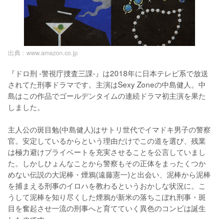
出典 :
www.amazon.co.jp
『ドロ刑 -警視庁捜査三課-』は2018年に日本テレビ系で放送
されてた刑事ドラマです。主演はSexy Zoneの中島健人。中
島はこの作品でゴールデンタイムの連続ドラマ初主演を果た
しました。

主人公の斑目勉(中島健人)はサトリ世代でイマドキ男子の警察
官。安定しているからという理由だけでこの道を選び、残業
は極力避けプライベートを充実させることを公言していまし
た。しかしひょんなことから警察もその正体をまったくつか
めない伝説の大泥棒・煙鴉(遠藤憲一)と出会い、泥棒から泥棒
を捕まえる刑事のイロハを教わるというおかしな状況に。こ
うして泥棒を知り尽くした煙鴉が新米の落ちこぼれ刑事・斑
目を奮起させ一流の刑事へと育てていく異色のコンビは誕生