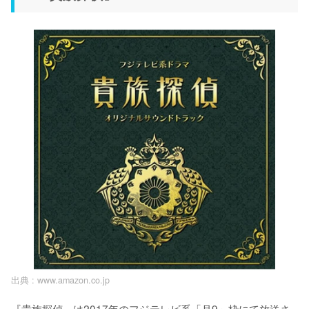
出典 :
www.amazon.co.jp
『貴族探偵』は2017年のフジテレビ系「月9」枠にて放送さ