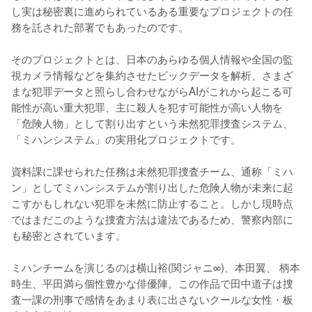
し実は秘密裏に進められているある重要なプロジェクトの任
務を託された部署でもあったのです。

そのプロジェクトとは、日本のあらゆる個人情報や全国の監
視カメラ情報などを集約させたビックデータを解析、さまざ
まな犯罪データと照らし合わせながらAIがこれから起こる可
能性が高い重大犯罪、主に殺人を犯す可能性が高い人物を
「危険人物」として割り出すという未然犯罪捜査システム、
「ミハンシステム」の実用化プロジェクトです。

資料課に課せられた任務は未然犯罪捜査チーム、通称「ミハ
ン」としてミハンシステムが割り出した危険人物が未来に起
こすかもしれない犯罪を未然に防止すること。しかし現時点
ではまだこのような捜査方法は違法であるため、警察内部に
も秘密とされています。

ミハンチームを演じるのは横山裕(関ジャニ∞)、本田翼、 柄本
時生、平田満ら個性豊かな俳優陣。この作品で田中道子は捜
査一課の刑事で感情をあまり表に出さないクールな女性・板