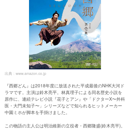
出典 :
www.amazon.co.jp
『西郷どん』は2018年度に放送された平成最後のNHK大河ド
ラマです。主演は鈴木亮平。林真理子による同名歴史小説を
原作に、連続テレビ小説『花子とアン』や「ドクターX〜外科
医・大門未知子〜」シリーズなどで知られるヒットメーカー
中園ミホが脚本を手掛けました。

この物語の主人公は明治維新の立役者・西郷隆盛(鈴木亮平)。