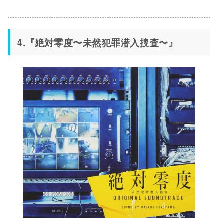
4.『絶対零度〜未然犯罪潜入捜査〜』