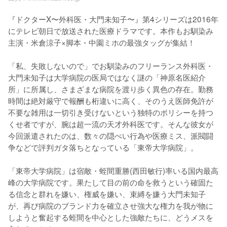
『ドクターX〜外科医・大門未知子〜』第4シリーズは2016年
にテレビ朝日で放送された医療ドラマです。本作もお馴染み
主演・米倉涼子×脚本・中園ミホの最強タッグが集結！

「私、失敗しないので」でお馴染みのフリーランス外科医・
大門未知子は大学病院の医局ではなく謎の「神原名医紹介
所」に所属し、さまざまな病院を渡り歩く異色の存在。勤務
時間は絶対厳守で報酬も桁違いに高く、そのうえ医師免許が
不要な雑用は一切引き受けないという独特のポリシーを持つ
くせ者ですが、腕は超一流の天才外科医です。そんな彼女が
今回派遣されたのは、数々の隠ぺい行為や医療ミス、派閥闘
争などで評判ガタ落ちとなっている「東帝大学病院」。

「東帝大学病院」は宿敵・蛭間重勝(西田敏行)率いる国内最高
峰の大学病院です。果たして目の前の命を救うという確固た
る信念と群れを嫌い、権威を嫌い、束縛を嫌う大門未知子
が、再び病院のブランド力を確立させ強大な権力を我が物に
しようと奮起する蛭間を中心とした強敵たちに、どうメスを