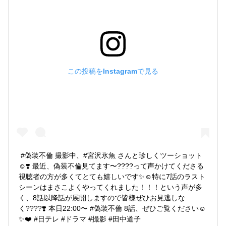
この投稿をInstagramで見る
#偽装不倫 撮影中、#宮沢氷魚 さんと珍しくツーショット
☺️❣️ 最近、偽装不倫見てます〜????って声かけてくださる
視聴者の方が多くてとても嬉しいです✨☺️特に7話のラスト
シーンはまさこよくやってくれました！！！という声が多
く、8話以降話が展開しますので皆様ぜひお見逃しな
く????❣️ 本日22:00〜 #偽装不倫 8話、ぜひご覧ください☺️
✨❤️ #日テレ #ドラマ #撮影 #田中道子