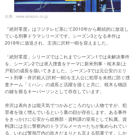
出典 :
www.amazon.co.jp
『絶対零度』はフジテレビ系にて2010年から断続的に放送し
ている刑事ドラマシリーズです。シーズン3となる本作は
2018年に放送され、主演に沢村一樹を迎えました。

「絶対零度」シリーズではこれまでシーズン1では未解決事件
を、シーズン2では潜入捜査をテーマに新米刑事・桜木泉(上
戸彩)の成長を描いてきました。シーズン3では元公安のエリ
ート刑事・井沢範人(沢村一樹)を主人公に犯罪を未然に防ぐ捜
査チーム「ミハン」の成長と活躍を描くと共に、桜木も物語
の鍵を握るキーパーソンとして存在しています。

井沢は表向きは能天気でつかみどころのない人物ですが、犯
罪者を強く憎んでいるという裏の顔が存在します。ある事件
をきっかけに公安から総務部・資料課の室長として転属。資
料課には主に警察内のトラブルメーカーたちが集められてい
る、いわば警視庁内の吹きだまりとも言える部署です。しか