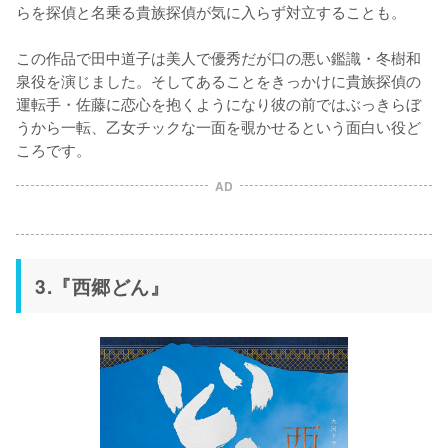
らを探偵と名乗る貴族探偵が気に入らず対立することも。

この作品で田中道子は美人で優秀だが口の悪い鑑識・冬樹和
泉役を演じました。そしてあることをきっかけに貴族探偵の
運転手・佐藤に恋心を抱くようになり彼の前ではぶっきらぼ
うから一転、乙女チックな一面を覗かせるという面白い役ど
ころです。
AD
3.『西郷どん』