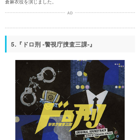
倉麻衣役を演じました。
AD
5.『ドロ刑 -警視庁捜査三課-』