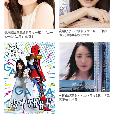
高橋ひかる出演ドラマ一覧！「俺ス
福原遥出演連続ドラマ一覧！『コー
カ」川崎結衣役で注目！
ヒー&バニラ』主演！
仲間由紀恵おすすめドラマ9選！『偽
装不倫』出演！