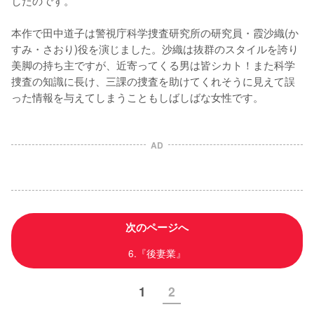
したのです。

本作で田中道子は警視庁科学捜査研究所の研究員・霞沙織(か
すみ・さおり)役を演じました。沙織は抜群のスタイルを誇り
美脚の持ち主ですが、近寄ってくる男は皆シカト！また科学
捜査の知識に長け、三課の捜査を助けてくれそうに見えて誤
った情報を与えてしまうこともしばしばな女性です。
AD
次のページへ
6.『後妻業』
1
2