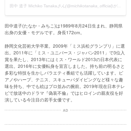
田中 道子 Michiko Tanaka
さん(@michikotanaka_official)がシェアした投稿 -
田中道子(たなか・みちこ)は1989年8月24日生まれ、静岡県
出身の女優・モデルです。身長172cm。

静岡文化芸術大学卒業。2009年「ミス浜松グランプリ」に選
出。2011年に「ミス・ユニバース・ジャパン2011」で3位入
賞を果たし、2013年にはミス・ワールド2013の日本代表に
選出。2016年に女優転身を宣言しました。持ち前の明るさと
多彩な特技を生かしバラエティ番組でも活躍しています。ピ
アノやハープ、テニス、スキューバダイビングなど様々な趣
味を持ち、中でも絵はプロ並みの腕前。2019年現在日本テレ
ビで放送中のドラマ『偽装不倫』ではヒロインの親友役を好
演している今注目の若手女優です。
AD