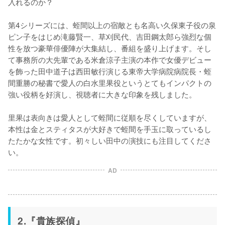
入れるのか？

第4シリーズには、蛭間以上の宿敵とも名高い久保東子役の泉
ピン子をはじめ滝藤賢一、草刈民代、吉田鋼太郎ら強烈な個
性を放つ豪華俳優陣が大集結し、番組を盛り上げます。そし
て事務所の大先輩である米倉涼子主演の本作で女優デビュー
を飾った田中道子は西田敏行演じる東帝大学病院病院長・蛭
間重勝の秘書で愛人の白水里果役というとてもインパクトの
強い役柄を好演し、視聴者に大きな印象を残しました。

里果は表向きは愛人として蛭間に従順を尽くしていますが、
本性は金とスティタスが大好きで蛭間を手玉に取っているし
たたかな女性です。初々しい田中の演技にも注目してくださ
い。
AD
2.『貴族探偵』