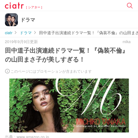
[ シアター ]
ドラマ
ciatr
ドラマ
田中道子出演連続ドラマ一覧！『偽装不倫』の山田ま
2019年9月9日更新
mika
田中道子出演連続ドラマ一覧！『偽装不倫』
の山田まさ子が美しすぎる！
このページにはプロモーションが含まれています
出典 :
www.amazon.co.jp