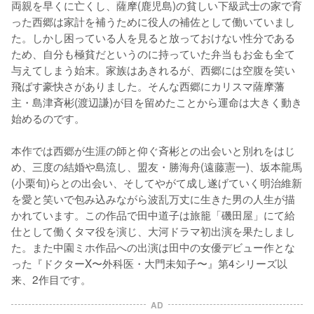
両親を早くに亡くし、薩摩(鹿児島)の貧しい下級武士の家で育
った西郷は家計を補うために役人の補佐として働いていまし
た。しかし困っている人を見ると放っておけない性分である
ため、自分も極貧だというのに持っていた弁当もお金も全て
与えてしまう始末。家族はあきれるが、西郷には空腹を笑い
飛ばす豪快さがありました。そんな西郷にカリスマ薩摩藩
主・島津斉彬(渡辺謙)が目を留めたことから運命は大きく動き
始めるのです。

本作では西郷が生涯の師と仰ぐ斉彬との出会いと別れをはじ
め、三度の結婚や島流し、盟友・勝海舟(遠藤憲一)、坂本龍馬
(小栗旬)らとの出会い、そしてやがて成し遂げていく明治維新
を愛と笑いで包み込みながら波乱万丈に生きた男の人生が描
かれています。この作品で田中道子は旅籠「磯田屋」にて給
仕として働くタマ役を演じ、大河ドラマ初出演を果たしまし
た。また中園ミホ作品への出演は田中の女優デビュー作とな
った『ドクターX〜外科医・大門未知子〜』第4シリーズ以
来、2作目です。
AD