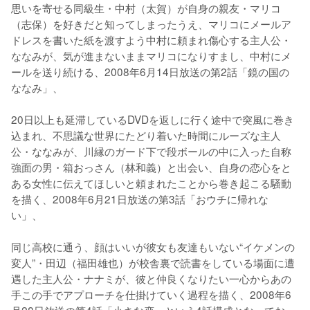
思いを寄せる同級生・中村（太賀）が自身の親友・マリコ
（志保）を好きだと知ってしまったうえ、マリコにメールア
ドレスを書いた紙を渡すよう中村に頼まれ傷心する主人公・
ななみが、気が進まないままマリコになりすまし、中村にメ
ールを送り続ける、2008年6月14日放送の第2話「鏡の国の
ななみ」、

20日以上も延滞しているDVDを返しに行く途中で突風に巻き
込まれ、不思議な世界にたどり着いた時間にルーズな主人
公・ななみが、川縁のガード下で段ボールの中に入った自称
強面の男・箱おっさん（林和義）と出会い、自身の恋心をと
ある女性に伝えてほしいと頼まれたことから巻き起こる騒動
を描く、2008年6月21日放送の第3話「おウチに帰れな
い」、

同じ高校に通う、顔はいいが彼女も友達もいない“イケメンの
変人”・田辺（福田雄也）が校舎裏で読書をしている場面に遭
遇した主人公・ナナミが、彼と仲良くなりたい一心からあの
手この手でアプローチを仕掛けていく過程を描く、2008年6