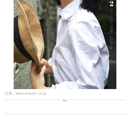
出典 :
www.amazon.co.jp
AD