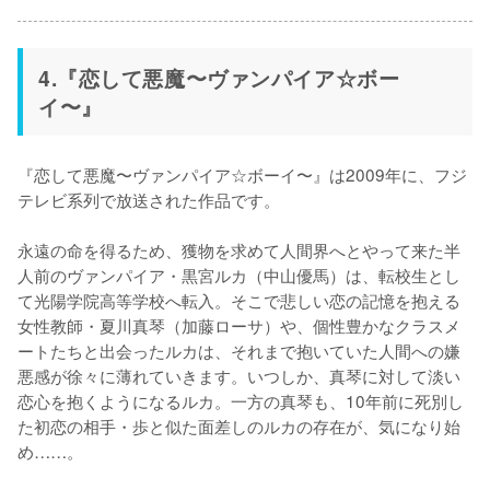
4.『恋して悪魔〜ヴァンパイア☆ボー
イ〜』
『恋して悪魔〜ヴァンパイア☆ボーイ〜』は2009年に、フジ
テレビ系列で放送された作品です。

永遠の命を得るため、獲物を求めて人間界へとやって来た半
人前のヴァンパイア・黒宮ルカ（中山優馬）は、転校生とし
て光陽学院高等学校へ転入。そこで悲しい恋の記憶を抱える
女性教師・夏川真琴（加藤ローサ）や、個性豊かなクラスメ
ートたちと出会ったルカは、それまで抱いていた人間への嫌
悪感が徐々に薄れていきます。いつしか、真琴に対して淡い
恋心を抱くようになるルカ。一方の真琴も、10年前に死別し
た初恋の相手・歩と似た面差しのルカの存在が、気になり始
め……。
