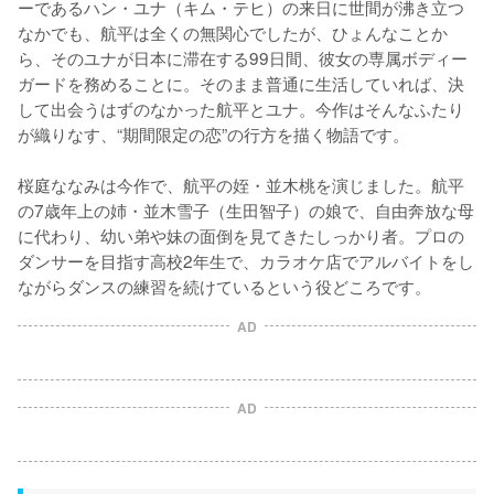
ーであるハン・ユナ（キム・テヒ）の来日に世間が沸き立つ
なかでも、航平は全くの無関心でしたが、ひょんなことか
ら、そのユナが日本に滞在する99日間、彼女の専属ボディー
ガードを務めることに。そのまま普通に生活していれば、決
して出会うはずのなかった航平とユナ。今作はそんなふたり
が織りなす、“期間限定の恋”の行方を描く物語です。

桜庭ななみは今作で、航平の姪・並木桃を演じました。航平
の7歳年上の姉・並木雪子（生田智子）の娘で、自由奔放な母
に代わり、幼い弟や妹の面倒を見てきたしっかり者。プロの
ダンサーを目指す高校2年生で、カラオケ店でアルバイトをし
ながらダンスの練習を続けているという役どころです。
AD
AD