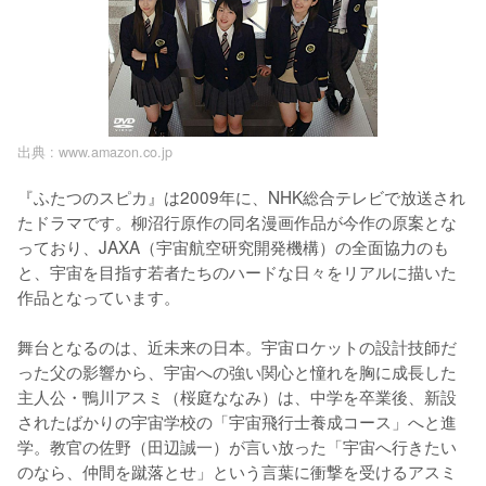
出典 :
www.amazon.co.jp
『ふたつのスピカ』は2009年に、NHK総合テレビで放送され
たドラマです。柳沼行原作の同名漫画作品が今作の原案とな
っており、JAXA（宇宙航空研究開発機構）の全面協力のも
と、宇宙を目指す若者たちのハードな日々をリアルに描いた
作品となっています。

舞台となるのは、近未来の日本。宇宙ロケットの設計技師だ
った父の影響から、宇宙への強い関心と憧れを胸に成長した
主人公・鴨川アスミ（桜庭ななみ）は、中学を卒業後、新設
されたばかりの宇宙学校の「宇宙飛行士養成コース」へと進
学。教官の佐野（田辺誠一）が言い放った「宇宙へ行きたい
のなら、仲間を蹴落とせ」という言葉に衝撃を受けるアスミ