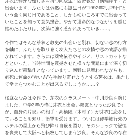
芽衣は静かな優しさを持つ同級生・西野敦史（溝端淳平）と
出会います。ふたりは偶然にも誕生日が“1992年2月29日”と
いう全く同じ日であること、しかも幼いころすでに出会って
いたことを知って意気投合。やがて運命的なつながりを感じ
始めたふたりは、次第に強く惹かれあっていき……。

今作ではそんな芽衣と敦史の出会いと別れ、切ない恋の行方
を軸に、ふたりを取り巻く友人たちとの友情や恋の物語が描
かれています。さらには薬物依存やイジメ、リストカットな
どといった、当時世間を震撼させた様々な問題にまで深く切
り込んだ衝撃作となっています。困難に見舞われながらも、
必死に運命の“赤い糸”を手繰り寄せようとする芽衣は、果たし
て幸せをつかむことが出来るでしょうか……？

桜庭ななみは今作で、芽衣のクラスメート・中川沙良を演じ
ました。中学3年の時に芽衣と出会い親友となった沙良です
が、自身の片思いの相手・高橋陸（木村了）が芽衣に恋をし
ていることを知り、衝撃を受けます。ついには修学旅行先の
ホテルの屋上から飛び降り自殺を図り、そのショックで記憶
を喪失して大阪へと転校してしまう沙良。そんな沙良の存在