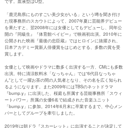
です。血液型はO型。

「鹿児島県にものすごい美少女がいる」という噂を聞き付け
た現事務所のスカウトによって、2007年夏に芸能界デビュー
を果たすと、翌2008年には女優としてもデビューし、同年公
開の『同級生』『体育館ベイビー』で映画初出演。2010年に
公開された映画『最後の忠臣蔵』ではヒロインに抜擢され、
日本アカデミー賞新人俳優賞をはじめとする、多数の賞を受
賞します。

女優として映画やドラマに数多く出演する一方、CMにも多数
出演。特に清涼飲料水「なっちゃん」では“6代目なっちゃ
ん”として一躍お茶の間の人気者となり、その名を広く知られ
るようになります。また2009年にはTBSのネットドラマ
『bump.y』に出演した、桜庭も所属する芸能事務所「スウィ
ートパワー」所属の女優6名で結成された音楽ユニット
「bump.y」に参加。2014年6月末に卒業するまで、中心メン
バーとしてグループを牽引しました。

2019年は朝ドラ『スカーレット』に出演することが決定して