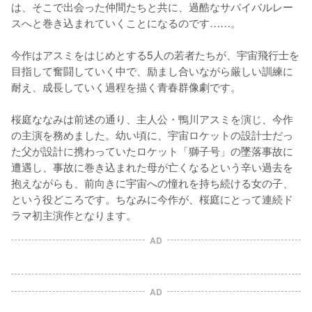
は、そこで出会った仲間たちと共に、過酷なサバイバルレー
スへと巻き込まれていくことになるのです……。

今作はアスミをはじめとする5人の若者たちが、宇宙飛行士を
目指して奮闘していく中で、励まし合いながら厳しい訓練に
耐え、成長していく過程を描く青春群像劇です。

桜庭ななみは前述の通り、主人公・鴨川アスミを演じ、今作
の主演を務めました。幼い頃に、宇宙ロケットの設計士だっ
た父が設計に携わっていたロケット「獅子号」の墜落事故に
遭遇し、事故に巻き込まれた母が亡くなるという辛い過去を
抱えながらも、前向きに宇宙への憧れを持ち続ける女の子、
という役どころです。ちなみに今作が、桜庭にとって連続ド
ラマ初主演作となります。
AD
AD