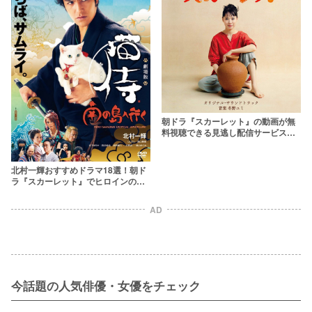
朝ドラ『スカーレット』の動画が無
料視聴できる見逃し配信サービス一
覧 1話～150話を9tsuよりも確実に
北村一輝おすすめドラマ18選！朝ド
ラ『スカーレット』でヒロインの父
役に！
AD
今話題の人気俳優・女優をチェック