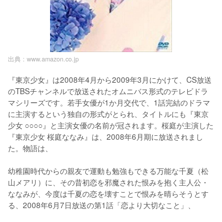
出典 :
www.amazon.co.jp
『東京少女』は2008年4月から2009年3月にかけて、CS放送
のTBSチャンネルで放送されたオムニバス形式のテレビドラ
マシリーズです。若手女優が1か月交代で、1話完結のドラマ
に主演するという独自の形式がとられ、タイトルにも『東京
少女 ○○○○』と主演女優の名前が冠されます。桜庭が主演した
『東京少女 桜庭ななみ』は、2008年6月期に放送されまし
た。物語は、

幼稚園時代からの親友で運動も勉強もできる万能な千夏（松
山メアリ）に、その昔初恋を邪魔された恨みを抱く主人公・
ななみが、今度は千夏の恋を壊すことで恨みを晴らそうとす
る、2008年6月7日放送の第1話「恋より大切なこと」、
