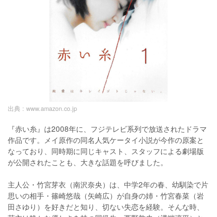
出典 :
www.amazon.co.jp
『赤い糸』は2008年に、フジテレビ系列で放送されたドラマ
作品です。メイ原作の同名人気ケータイ小説が今作の原案と
なっており、同時期に同じキャスト、スタッフによる劇場版
が公開されたことも、大きな話題を呼びました。

主人公・竹宮芽衣（南沢奈央）は、中学2年の春、幼馴染で片
思いの相手・篠崎悠哉（矢崎広）が自身の姉・竹宮春菜（岩
田さゆり）を好きだと知り、切ない失恋を経験。そんな時、