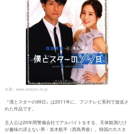
出典 :
www.amazon.co.jp
『僕とスターの99日』は2011年に、フジテレビ系列で放送さ
れた作品です。

主人公は20年間警備会社でアルバイトをする、天体観測だけ
が趣味の冴えない男・並木航平（西島秀俊）。韓国の大スタ