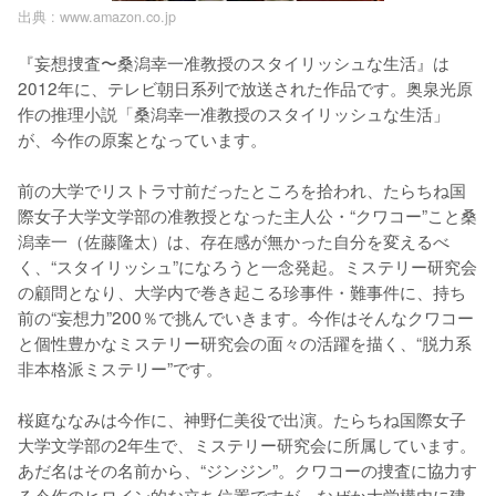
出典 :
www.amazon.co.jp
『妄想捜査〜桑潟幸一准教授のスタイリッシュな生活』は
2012年に、テレビ朝日系列で放送された作品です。奥泉光原
作の推理小説「桑潟幸一准教授のスタイリッシュな生活」
が、今作の原案となっています。

前の大学でリストラ寸前だったところを拾われ、たらちね国
際女子大学文学部の准教授となった主人公・“クワコー”こと桑
潟幸一（佐藤隆太）は、存在感が無かった自分を変えるべ
く、“スタイリッシュ”になろうと一念発起。ミステリー研究会
の顧問となり、大学内で巻き起こる珍事件・難事件に、持ち
前の“妄想力”200％で挑んでいきます。今作はそんなクワコー
と個性豊かなミステリー研究会の面々の活躍を描く、“脱力系
非本格派ミステリー”です。

桜庭ななみは今作に、神野仁美役で出演。たらちね国際女子
大学文学部の2年生で、ミステリー研究会に所属しています。
あだ名はその名前から、“ジンジン”。クワコーの捜査に協力す
る今作のヒロイン的な立ち位置ですが、なぜか大学構内に建