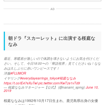
AD
朝ドラ『スカーレット』に出演する桜庭な
なみ
最近、寒暖差が激しいので体調を壊さないようにお気を付けくだ
さい。そして、今日18:00〜の「華語視界」見てくださいね！なな
みは久しぶりに赤いワンピースです！
洋服
#FLUMOR
イヤリング
#everydayearrings_tokyo
#桜庭ななみ
https://t.co/iE47eXuTwl
pic.twitter.com/KwTze1vTd9
— 桜庭ななみマネージャー【公式】 (@nanami_spmg)
June 10,
2019
桜庭ななみは1992年10月17日生まれ、鹿児島県出身の女優