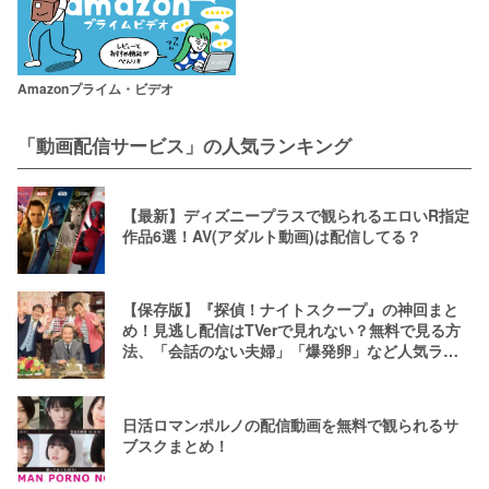
Amazonプライム・ビデオ
「動画配信サービス」の人気ランキング
【最新】ディズニープラスで観られるエロいR指定
作品6選！AV(アダルト動画)は配信してる？
【保存版】『探偵！ナイトスクープ』の神回まと
め！見逃し配信はTVerで見れない？無料で見る方
法、「会話のない夫婦」「爆発卵」など人気ラン
キング
日活ロマンポルノの配信動画を無料で観られるサ
ブスクまとめ！