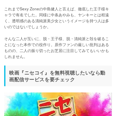
これまでSexy Zoneの中島健人と言えば、徹底した王子様キ
ャラで有名でした。同様に中条あやみも、ヤンキーとは程遠
く、透明感のある清純派美少女というイメージを持つ人は多
いのではないでしょうか。

そんな二人が互いに、脱・王子様、脱・清純派と殻を破るこ
とになった本作での役作り。原作ファンの厳しい批判はある
ものの、二人の振り切ったお芝居に注目してみてもいいかも
しれません。
映画『ニセコイ』を無料視聴したいなら動
画配信サービスを要チェック