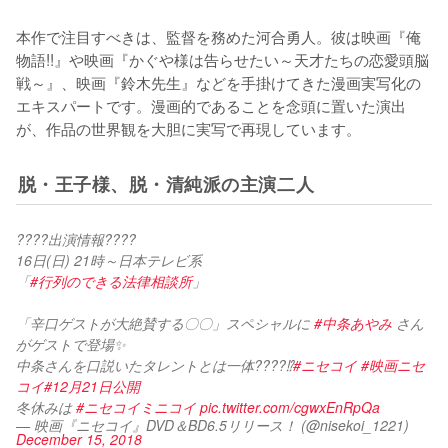
本作で注目すべきは、監督を務めた河合勇人。彼は映画『俺
物語!!』や映画『かぐや様は告らせたい～天才たちの恋愛頭脳
戦～』、映画『鈴木先生』などを手掛けてきた漫画実写化の
エキスパートです。漫画的であることを念頭に置いた演出
が、作品の世界観を大胆に実写で再現しています。
脱・王子様、脱・清純派の主演二人
????出演情報????
16日(日) 21時～日本テレビ系
「
#行列のできる法律相談所
」
「辛口ゲストが大絶賛する〇〇」スペシャルに 
#中条あやみ
 さん
がゲストで登場✨
中条さんを口説いたタレントとは一体????⁉️
#ニセコイ
#映画ニセ
コイ
#12月21日公開
冬休みは 
#ニセコイミニコイ
pic.twitter.com/cgwxEnRpQa
— 映画『ニセコイ』DVD＆BD6.5リリース！ (@nisekoi_1221)
December 15, 2018