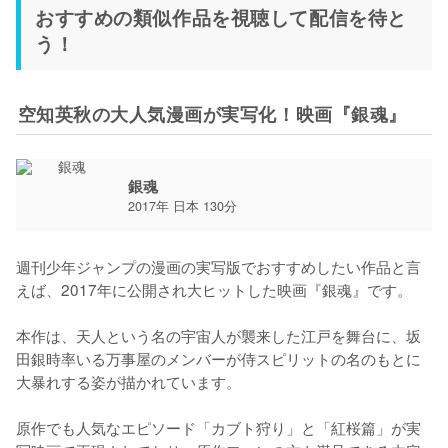
おすすめの類似作品を視聴して配信を待と
う！
空知英秋の大人気漫画が実写化！映画『銀魂』
銀魂
2017年 日本 130分
週刊少年ジャンプの漫画の実写版でおすすめしたい作品と言
えば、2017年に公開され大ヒットした映画『銀魂』です。

本作は、天人という名の宇宙人が襲来した江戸を舞台に、坂
田銀時率いる万事屋のメンバーが侍スピリットの名のもとに
大暴れする姿が描かれています。

原作でも人気なエピソード「カブト狩り」と「紅桜篇」が実