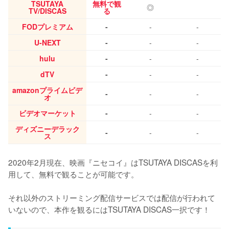
TSUTAYA
無料で観
◎
TV/DISCAS
る
FODプレミアム
-
-
-
U-NEXT
-
-
-
hulu
-
-
-
dTV
-
-
-
amazonプライムビデ
-
-
-
オ
ビデオマーケット
-
-
-
ディズニーデラック
-
-
-
ス
2020年2月現在、映画『ニセコイ』はTSUTAYA DISCASを利
用して、無料で観ることが可能です。

それ以外のストリーミング配信サービスでは配信が行われて
いないので、本作を観るにはTSUTAYA DISCAS一択です！