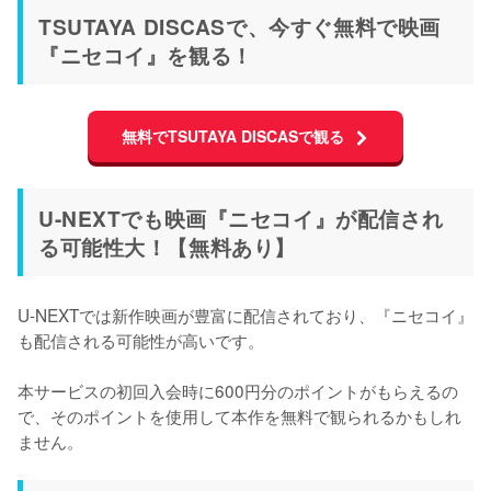
TSUTAYA DISCASで、今すぐ無料で映画
『ニセコイ』を観る！
無料でTSUTAYA DISCASで観る
U-NEXTでも映画『ニセコイ』が配信され
る可能性大！【無料あり】
U-NEXTでは新作映画が豊富に配信されており、『ニセコイ』
も配信される可能性が高いです。

本サービスの初回入会時に600円分のポイントがもらえるの
で、そのポイントを使用して本作を無料で観られるかもしれ
ません。