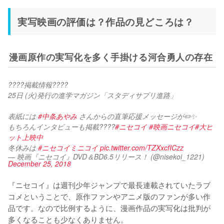
実写映画の評価は？作品の見どころは？
漫画原作の実写化を多く手掛ける河合勇人の存在
????掲載情報????
25日 (火)発行の進学マガジン「スタディサプリ進路」
表紙には 
#中条あやみ
 さんからの直筆応援メッセージが✏️✨
もちろんインタビューも掲載????
#ニセコイ
#映画ニセコイ
#大ヒ
ット上映中
冬休みは 
#ニセコイミニコイ
pic.twitter.com/TZXxcfICzz
— 映画『ニセコイ』DVD＆BD6.5リリース！ (@nisekoi_1221)
December 25, 2018
『ニセコイ』は週刊少年ジャンプで最長連載されていたラブ
コメということで、原作ファンやアニメ版のファンが多い作
品です。なので比例するように、漫画作品の実写化は批判が
多くなることも少なくありません。
