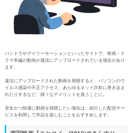
パンドラやデイリーモーションといったサイトで、映画・ド
ラマ本編の動画が違法にアップロードされている場合があり
ます。

違法にアップロードされた動画を視聴すると、パソコンのウ
イルス感染や不正アクセス、あらゆるネット詐欺に巻き込ま
れたりするなど、様々なデメリットを負うことに。

安全かつ快適に動画を視聴したい場合は、紹介した配信サー
ビスを利用して作品を楽しむことをおすすめします。