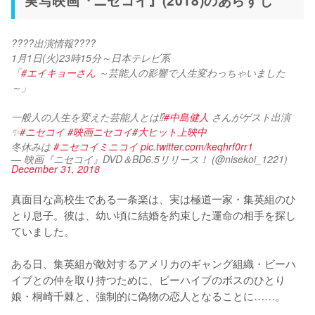
実写映画『ニセコイ』(2018)のあらすじ
????出演情報????
1月1日(火)23時15分～日本テレビ系
「
#エイキョーさん
 ～芸能人の影響で人生変わっちゃいました
～」
一般人の人生を変えた芸能人とは⁉️
#中島健人
 さんがゲスト出演
✨
#ニセコイ
#映画ニセコイ
#大ヒット上映中
冬休みは 
#ニセコイミニコイ
pic.twitter.com/keqhrf0rr1
— 映画『ニセコイ』DVD＆BD6.5リリース！ (@nisekoi_1221)
December 31, 2018
真面目な高校生である一条楽は、実は極道一家・集英組のひ
とり息子。彼は、幼い頃に結婚を約束した運命の相手を探し
ていました。

ある日、集英組が敵対するアメリカのギャング組織・ビーハ
イブとの仲を取り持つために、ビーハイブのボスのひとり
娘・桐崎千棘と、強制的に偽物の恋人となることに……。