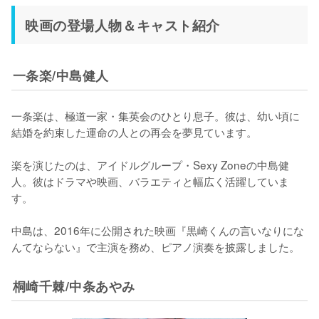
映画の登場人物＆キャスト紹介
一条楽/中島健人
一条楽は、極道一家・集英会のひとり息子。彼は、幼い頃に
結婚を約束した運命の人との再会を夢見ています。

楽を演じたのは、アイドルグループ・Sexy Zoneの中島健
人。彼はドラマや映画、バラエティと幅広く活躍していま
す。

中島は、2016年に公開された映画『黒崎くんの言いなりにな
んてならない』で主演を務め、ピアノ演奏を披露しました。
桐崎千棘/中条あやみ