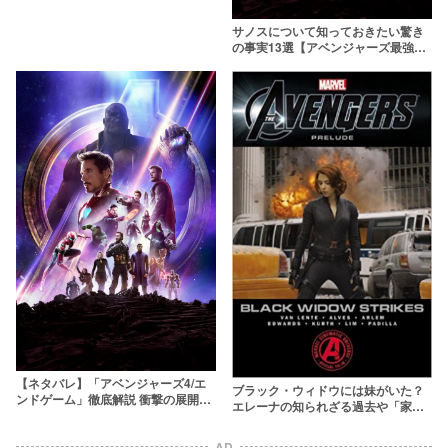
サノスについて知っておきたい驚き
の事実13選【アベンジャーズ最強の
ヴィラン】
【ネタバレ】「アベンジャーズ4/エ
ブラック・ウィドウには妹がいた？
ンドゲーム」徹底解説 衝撃の展開は
エレーナの知られざる過去や「家
どう回収されたのか？
族」との関係を徹底解説
AD