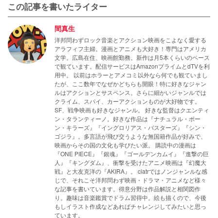
この記事を書いたライター
間真生
洋邦問わずロック音楽とアクション映画をこよなく愛する
アラフィフ主婦。漫画とアニメも大好き！専門はアメリカ
文学。広島在住、映画館勤務。新作は月5本くらいのペース
で観ています。配信サービスはAmazonプライムとdTVを利
用中。 以前はホラーとアメコミ以外なら何でも観ていまし
たが、ここ数年でなぜかどちらも開眼！特に好きなジャン
ルはアクションとサスペンス。さらに細かいジャンルでは
クライム、スパイ、カーアクションものが大好物です。
SF、戦争映画も好きなジャンル。 好きな監督はクエンティ
ン・タランティーノ。好きな作品は『ナチュラル・ボー
ン・キラーズ』『イングロリアス・バスターズ』『シン・
ゴジラ』。多言語が飛び交うような無国籍作品が好みで、
映画からその国の文化も学びたい派。 購読中の漫画は
『ONE PIECE』『銀魂』『ゴールデンカムイ』『進撃の巨
人』『キングダム』、衝撃を受けたアニメ映画は『幻魔大
戦』と大友克洋の『AKIRA』。 ciatrではノンジャンルな感
じで、それこそ洋邦問わず映画・ドラマ・アニメなど様々
な記事を書いています。得意分野は作品解説と相関図作
り。趣味は音楽鑑賞でドラム習得中。絵も描くので、今後
もしイラスト作成などあればチャレンジしてみたいと思っ
ています。