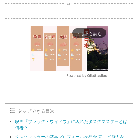
AD
もっと読む
arrow_forward_ios
Powered by 
GliaStudios
M
u
t
e
タップできる目次
映画『ブラック・ウィドウ』に現れたタスクマスターとは
何者？
タスクマスターの基本プロフィールを紹介 完コピ能力を