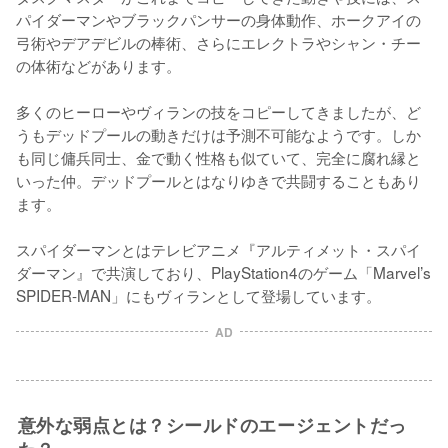
パイダーマンやブラックパンサーの身体動作、ホークアイの
弓術やデアデビルの棒術、さらにエレクトラやシャン・チー
の体術などがあります。

多くのヒーローやヴィランの技をコピーしてきましたが、ど
うもデッドプールの動きだけは予測不可能なようです。しか
も同じ傭兵同士、金で動く性格も似ていて、完全に腐れ縁と
いった仲。デッドプールとはなりゆきで共闘することもあり
ます。

スパイダーマンとはテレビアニメ『アルティメット・スパイ
ダーマン』で共演しており、PlayStation4のゲーム「Marvel’s 
SPIDER-MAN」にもヴィランとして登場しています。
AD
意外な弱点とは？シールドのエージェントだっ