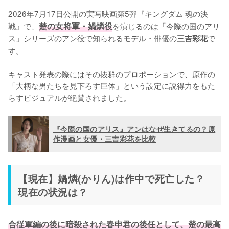
2026年7月17日公開の実写映画第5弾『キングダム 魂の決
戦』で、
楚の女将軍・媧燐役
を演じるのは「今際の国のアリ
ス」シリーズのアン役で知られるモデル・俳優の
で
三吉彩花
す。

キャスト発表の際にはその抜群のプロポーションで、原作の
「大柄な男たちを見下ろす巨体」という設定に説得力をもた
らすビジュアルが絶賛されました。
『今際の国のアリス』アンはなぜ生きてるの？原
作漫画と女優・三吉彩花を比較
【現在】媧燐(かりん)は作中で死亡した？
現在の状況は？
合従軍編の後に暗殺された春申君の後任として、楚の最高