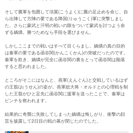
そして騰軍を包囲して項翼(こうよく)に騰の足止めを命じ、自
ら出陣して方陣の要である降国(りゅうこく)軍に突撃しまし
た。さらに蒙武と汗明の戦いの隙をついて蒙武を討つよう命
ずる媧燐。勝つためなら手段を選びません。

しかしここまでの戦いはすべて目くらまし。媧燐の真の目的
は秦軍の要である函谷関(かんこくかん)の突破だったのです。
秦軍を欺き、媧燐が完全に函谷関の裏をとって函谷関は陥落
すると思われました。

ところがそこにはなんと、燕軍(えんぐん)と交戦しているはず
の王翦(おうせん)の姿が。燕軍総大将・オルドとの心理戦を制
した王翦がひと足先に函谷関に援軍を送ったことで、秦軍は
ピンチを救われます。

結果的に奇襲に失敗してしまった媧燐は悔しがり、衝撃の顔
芸を披露して2日目の戦の幕が閉じたのでした。