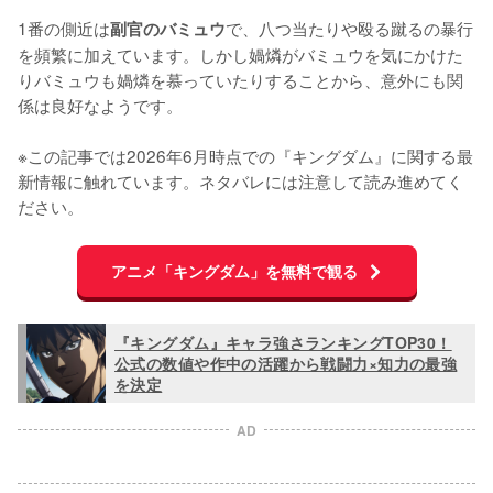
1番の側近は
で、八つ当たりや殴る蹴るの暴行
副官のバミュウ
を頻繁に加えています。しかし媧燐がバミュウを気にかけた
りバミュウも媧燐を慕っていたりすることから、意外にも関
係は良好なようです。

※この記事では2026年6月時点での『キングダム』に関する最
新情報に触れています。ネタバレには注意して読み進めてく
ださい。
アニメ「キングダム」を無料で観る
『キングダム』キャラ強さランキングTOP30！
公式の数値や作中の活躍から戦闘力×知力の最強
を決定
AD