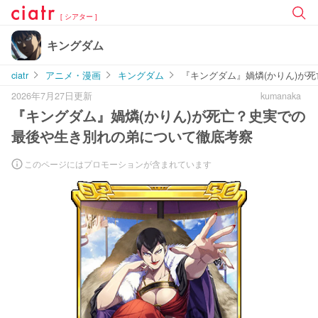
[ シアター ]
キングダム
ciatr
アニメ・漫画
キングダム
『キングダム』媧燐(かりん)が
2026年7月27日更新
kumanaka
『キングダム』媧燐(かりん)が死亡？史実での
最後や生き別れの弟について徹底考察
このページにはプロモーションが含まれています