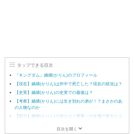
タップできる目次
『キングダム』媧燐(かりん)のプロフィール
【現在】媧燐(かりん)は作中で死亡した？現在の状況は？
【史実】媧燐(かりん)の史実での最後は？
【考察】媧燐(かりん)には生き別れの弟が！？まさかのあ
の人物なのか
【能力】媧燐(かりん)の強さは？楚軍一の女傑の実力とは
目次を開く