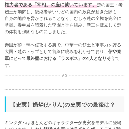
権力者である「宰相」の座に就いています。
楚の国王・考
烈王が崩御し、後継者争いなどの国内の政変が起きた際も、
自身の地位を脅かされることなく、むしろ楚の全権を完全に
掌握。春申君を暗殺した李園と手を組み、新王を擁立して楚
の体制を強固なものにしました。

秦国が趙・韓へ侵攻する裏で、中華一の領土と軍事力を誇る
大国・楚のトップとして前線に睨みを利かせており、
信や秦
で
軍にとって最終盤における「ラスボス」の1人となりそう
す。
AD
【史実】媧燐(かりん)の史実での最後は？
キングダムはほとんどのキャラクターが史実をモデルに登場
しています。