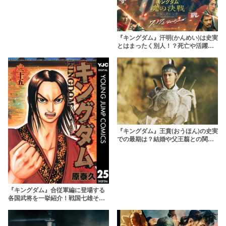
『キングダム』汗明(かんめい)は史実
とはまったく別人！？死亡や活躍
を“ドドン”と紹介！
『キングダム』王賁(おうほん)の史実
での最期は？結婚や父王翦との関係
まで解説
『キングダム』合従軍編に登場する
各国武将を一挙紹介！戦国七雄それ
ぞれの動きは？