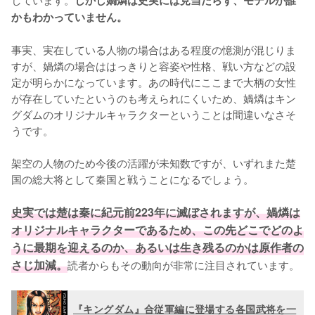
しかし媧燐は史実には見当たらず、モデルが誰
かもわかっていません。
事実、実在している人物の場合はある程度の憶測が混じりま
すが、媧燐の場合ははっきりと容姿や性格、戦い方などの設
定が明らかになっています。あの時代にここまで大柄の女性
が存在していたというのも考えられにくいため、媧燐はキン
グダムのオリジナルキャラクターということは間違いなさそ
うです。

架空の人物のため今後の活躍が未知数ですが、いずれまた楚
国の総大将として秦国と戦うことになるでしょう。

史実では楚は秦に紀元前223年に滅ぼされますが、媧燐は
オリジナルキャラクターであるため、この先どこでどのよ
うに最期を迎えるのか、あるいは生き残るのかは原作者の
さじ加減。
読者からもその動向が非常に注目されています。
『キングダム』合従軍編に登場する各国武将を一