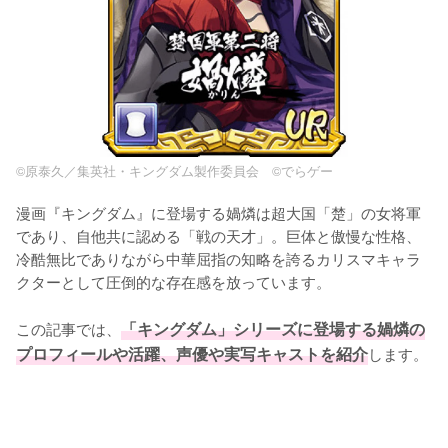
©原泰久／集英社・キングダム製作委員会 ©でらゲー
漫画『キングダム』に登場する媧燐は超大国「楚」の女将軍
であり、自他共に認める「戦の天才」。巨体と傲慢な性格、
冷酷無比でありながら中華屈指の知略を誇るカリスマキャラ
クターとして圧倒的な存在感を放っています。

この記事では、
「キングダム」シリーズに登場する媧燐の
プロフィールや活躍、声優や実写キャストを紹介
します。