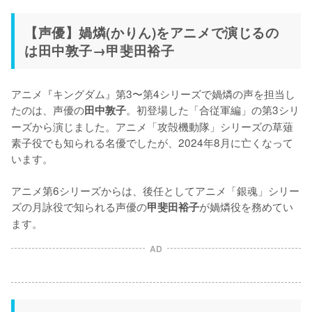
【声優】媧燐(かりん)をアニメで演じるの
は田中敦子→甲斐田裕子
アニメ『キングダム』第3〜第4シリーズで媧燐の声を担当し
たのは、声優の
。初登場した「合従軍編」の第3シリ
田中敦子
ーズから演じました。アニメ「攻殻機動隊」シリーズの草薙
素子役でも知られる名優でしたが、2024年8月に亡くなって
います。

アニメ第6シリーズからは、後任としてアニメ「銀魂」シリー
ズの月詠役で知られる声優の
が媧燐役を務めてい
甲斐田裕子
ます。
AD