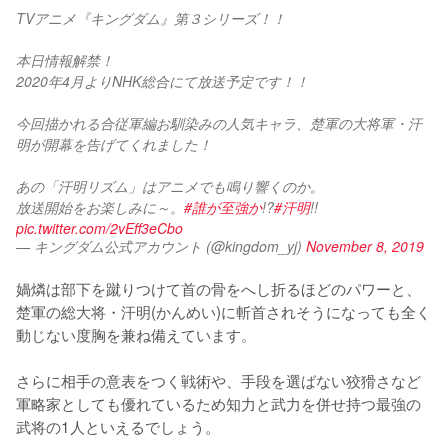
TVアニメ『キングダム』第３シリーズ！！
本日情報解禁！
2020年4月よりNHK総合にて放送予定です！！
今回描かれる合従軍編お馴染みの人気キャラ、楚軍の大将軍・汗
明が開幕を告げてくれました！
あの「汗明リズム」はアニメでも鳴り響くのか。
放送開始をお楽しみに～。
#誰が至強か
!?
#汗明
!! 
pic.twitter.com/2vEff3eCbo
— キングダム公式アカウント (@kingdom_yj)
November 8, 2019
媧燐は部下を蹴りつけて首の骨をへし折るほどのパワーと、
楚軍の総大将・汗明(かんめい)に斬首されそうになっても全く
動じない度胸を兼ね備えています。

さらに相手の意表をつく戦術や、手段を選ばない狡猾さなど
軍略家としても優れているため知力と武力を併せ持つ最強の
武将の1人といえるでしょう。
