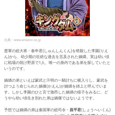
出典 :
www.amazon.co.jp
楚軍の総大将・春申君(しゅんしんくん)を暗殺した李園(りえ
ん)から、幼少期の壮絶な過去を言及された媧燐。実は幼い頃
に戦場の焼け野原で1人、唯一の身内である弟を探していたと
いうのです。

媧燐の弟といえば蒙武と汗明の一騎討ちに横入りし、蒙武を
討つよう命じられた媧偃(かえん)が媧燐を姉上と呼んでいま
す。しかし李園のひと言で激昂した媧燐の様子をみるに、ど
うやら幼い頃生き別れた弟は媧偃ではないようです。

予想では媧燐の弟は秦国軍の総司令・
(しょうへいくん)
昌平君