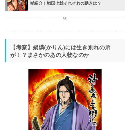
挙紹介！戦国七雄それぞれの動きは？
AD
【考察】媧燐(かりん)には生き別れの弟
が！？まさかのあの人物なのか