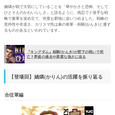
媧燐が戦で大切にしていることを「華やかさと恐怖、そして
ひとそえのかわいらしさ」と語るように、残忍でド派手な戦
略で秦軍を攻め立て、何度も窮地に追いつめました。戦略の
意外性や非道さ、カリスマ性は秦の将軍・桓騎(かんき)と通ず
るものがあるといわれています。

『キングダム』桓騎(かんき)が肥下の戦いで死
亡？野盗の過去や異質な強さに迫る
【登場回】媧燐(かりん)の活躍を振り返る
合従軍編