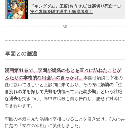
『キングダム』王翦(おうせん)は裏切り死亡？史
実や素顔を隠す理由も徹底考察！
AD
李園との邂逅
漫画第41巻で、李園が媧燐のもとを直々に訪ねたことが
ふたりの本格的な出会いのきっかけ。
李園は媧燐に宰相の
任に就いてほしいと直談判に来ており、その際に
媧燐の「生
き別れの弟を探して荒野を彷徨っていた幼少期」という壮絶
を突きつけ、春申君暗殺も自ら告白し、臆せず対等に
な過去
向き合います。

李園の本気を見た媧燐は宰相になることを引き受け、2人は共
に楚の「左右の宰相」に就任しました。