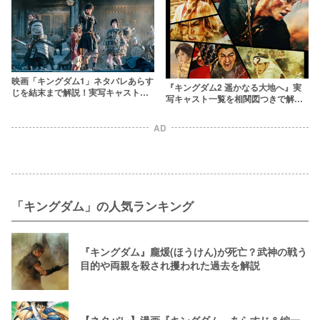
映画「キングダム1」ネタバレあらす
『キングダム2 遥かなる大地へ』実
じを結末まで解説！実写キャストが
写キャスト一覧を相関図つきで解
原作を超えたシーンはここだ！
説！羌瘣(きょうかい)を演じたのは
誰？
AD
「キングダム」の人気ランキング
『キングダム』龐煖(ほうけん)が死亡？武神の戦う
目的や両親を殺され攫われた過去を解説
【ネタバレ】漫画『キングダム』あらすじ＆編一