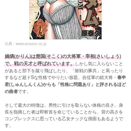
出典 :
www.amazon.co.jp
媧燐(かりん)は楚国(そこく)の大将軍・宰相(さいしょう)
で、戦の天才と呼ばれています。
しかし気に入らないこと
があると部下を蹴り飛ばしたり、「敗戦の豚共」と罵ったり
するなど超ドSな性格でやりたい放題。合従軍の総大将・
春申
君(しゅんしんくん)からも「性格に問題あり」と評されるほど
です。

の曲者
そして最大の特徴は、男性に引けを取らない体格の良さ。身
長を指摘した者は即斬首を命じていることから、背の高さを
コンプレックスに思っている乙女チックな側面もあるようで
す。
