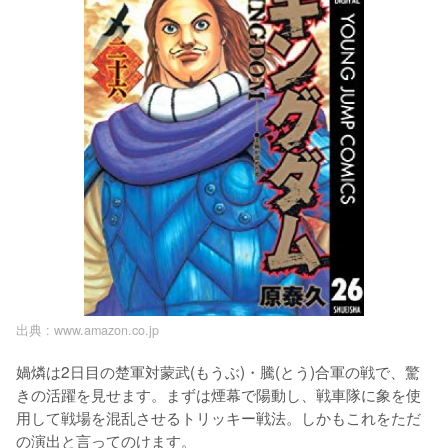
出典 :
www.amazon.co.jp
媧燐は2日目の楚軍対蒙武(もうぶ)・騰(とう)合軍の戦で、驚
きの活躍を見せます。まずは煙幕で陽動し、戦車隊に象を使
用して戦場を混乱させるトリッキー戦法。しかもこれをただ
の演出と言ってのけます。
