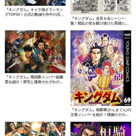
『キングダム』キャラ強さランキン
グTOP30！公式の数値や作中の活躍
『キングダム』名言＆名シーン一
から戦闘力×知力の最強を決定
覧！戦乱の世を駆け抜けた英雄たち
の言葉が沁みる
『キングダム』飛信隊メンバー組織
図を紹介！実写と漫画それぞれの相
関図や死亡メンバーまで解説
『キングダム』桓騎軍(かんきぐん)の
主要メンバーを紹介！壊滅のその後
や生き残りも徹底解説