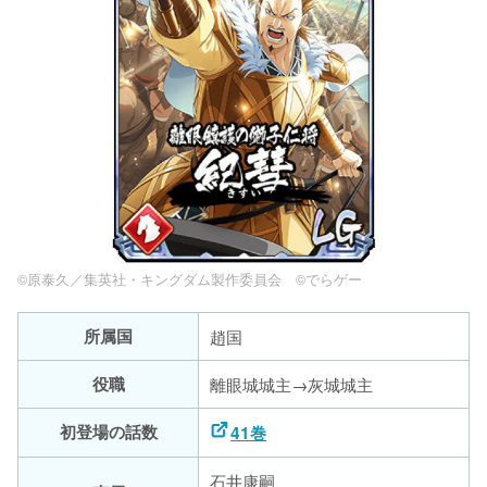
©原泰久／集英社・キングダム製作委員会 ©でらゲー
所属国
趙国
役職
離眼城城主→灰城城主
初登場の話数
41巻
石井康嗣