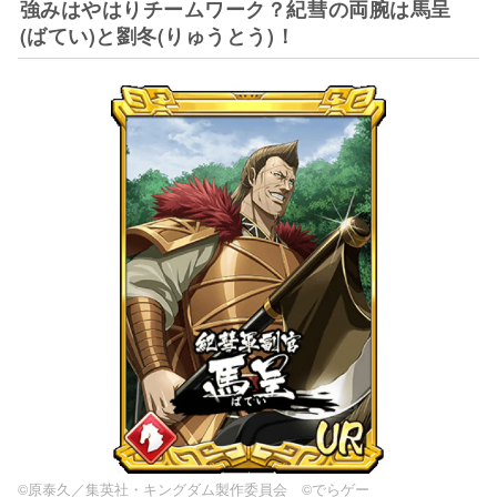
強みはやはりチームワーク？紀彗の両腕は馬呈
(ばてい)と劉冬(りゅうとう)！
©原泰久／集英社・キングダム製作委員会 ©でらゲー