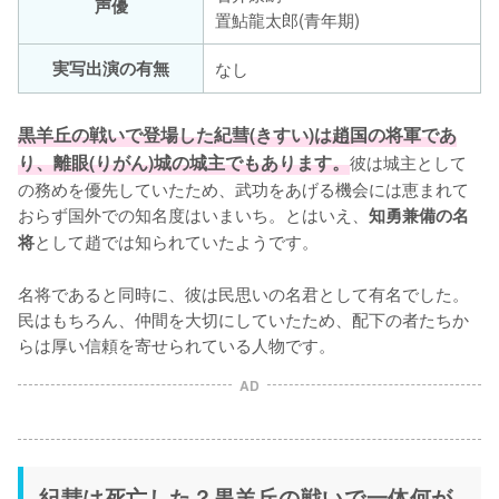
声優
置鮎龍太郎(青年期)
実写出演の有無
なし
黒羊丘の戦いで登場した紀彗(きすい)は趙国の将軍であ
り、離眼(りがん)城の城主でもあります。
彼は城主として
の務めを優先していたため、武功をあげる機会には恵まれて
おらず国外での知名度はいまいち。とはいえ、
知勇兼備の名
として趙では知られていたようです。

将
名将であると同時に、彼は民思いの名君として有名でした。
民はもちろん、仲間を大切にしていたため、配下の者たちか
らは厚い信頼を寄せられている人物です。
AD
紀彗は死亡した？黒羊丘の戦いで一体何が