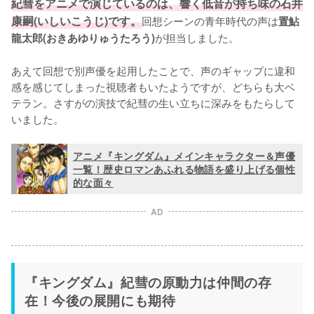
紀彗をアニメで演じているのは、響く低音が持ち味の石井
康嗣(いしいこうじ)です。
回想シーンの青年時代の声は
置鮎
が担当しました。

龍太郎(おきあゆりゅうたろう)
あえて回想で別声優を起用したことで、声のギャップに違和
感を感じてしまった視聴者もいたようですが、どちらも大ベ
テラン。さすがの演技で紀彗の生い立ちに深みをもたらして
いました。
アニメ『キングダム』メインキャラクター＆声優
一覧！歴史ロマンあふれる物語を盛り上げる個性
的な面々
AD
『キングダム』紀彗の原動力は仲間の存
在！今後の展開にも期待