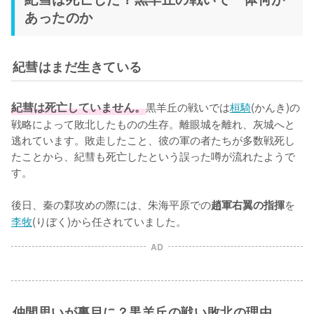
あったのか
紀彗はまだ生きている
紀彗は死亡していません。
黒羊丘の戦いでは
桓騎
(かんき)の
戦略によって敗北したものの生存。離眼城を離れ、灰城へと
逃れています。敗走したこと、彼の軍の者たちが多数戦死し
たことから、紀彗も死亡したという誤った噂が流れたようで
す。

後日、秦の鄴攻めの際には、朱海平原での
を
趙軍右翼の指揮
李牧
(りぼく)から任されていました。
AD
仲間思いが裏目に？黒羊丘の戦い敗北の理由