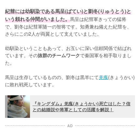
紀彗には幼馴染である馬呈(ばてい)と劉冬(りゅうとう)と
いう頼れる仲間がいました。
馬呈は紀彗軍きっての猛将
で、劉冬は紀彗軍随一の智将です。知勇兼ね備えた紀彗を、
さらにこの2人が両翼として支えていました。

幼馴染ということもあって、お互いに深い信頼関係で結ばれ
ています。その
で秦国軍を相手取りまし
抜群のチームワーク
た。

馬呈は生存しているものの、劉冬は黒羊にて
羌瘣
(きょうかい)
に敗れ戦死しています。
『キングダム』羌瘣(きょうかい)死亡はした？信
との結婚説や将軍としての活躍を解説！
AD