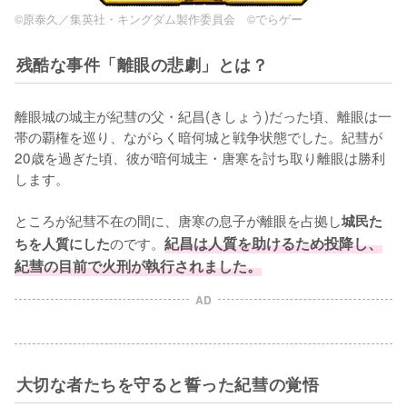
©原泰久／集英社・キングダム製作委員会 ©でらゲー
残酷な事件「離眼の悲劇」とは？
離眼城の城主が紀彗の父・紀昌(きしょう)だった頃、離眼は一
帯の覇権を巡り、ながらく暗何城と戦争状態でした。紀彗が
20歳を過ぎた頃、彼が暗何城主・唐寒を討ち取り離眼は勝利
します。

ところが紀彗不在の間に、唐寒の息子が離眼を占拠し
城民た
のです。
紀昌は人質を助けるため投降し、
ちを人質にした
紀彗の目前で火刑が執行されました。
AD
大切な者たちを守ると誓った紀彗の覚悟