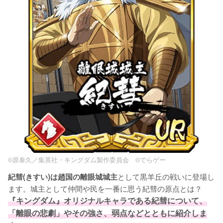
©原泰久／集英社・キングダム製作委員会 ©でらゲー
として黒羊丘の戦いに登場し
紀彗(きすい)は趙国の離眼城城主
ます。城主として仲間や民を一番に思う紀彗の原点とは？
『キングダム』オリジナルキャラである紀彗について、
「離眼の悲劇」やその強さ、弱点などとともに紹介しま