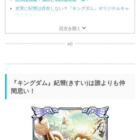
史実に紀彗は存在しない？『キングダム』オリジナルキャ
ラクター！
目次を開く
AD
『キングダム』紀彗(きすい)は誰よりも仲
間思い！