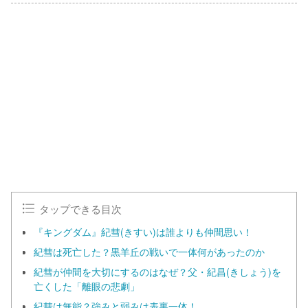
タップできる目次
『キングダム』紀彗(きすい)は誰よりも仲間思い！
紀彗は死亡した？黒羊丘の戦いで一体何があったのか
紀彗が仲間を大切にするのはなぜ？父・紀昌(きしょう)を
亡くした 「離眼の悲劇」
紀彗は無能？強みと弱みは表裏一体！