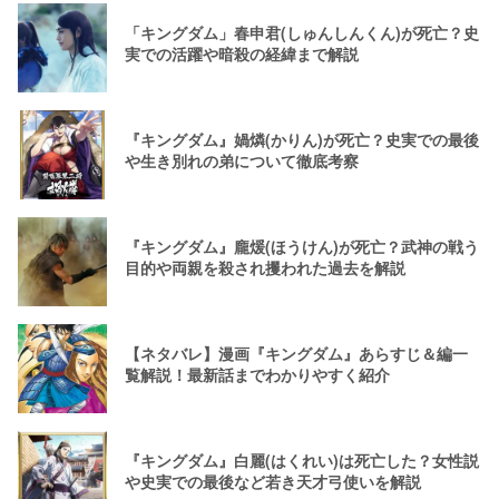
「キングダム」春申君(しゅんしんくん)が死亡？史
実での活躍や暗殺の経緯まで解説
『キングダム』媧燐(かりん)が死亡？史実での最後
や生き別れの弟について徹底考察
『キングダム』龐煖(ほうけん)が死亡？武神の戦う
目的や両親を殺され攫われた過去を解説
【ネタバレ】漫画『キングダム』あらすじ＆編一
覧解説！最新話までわかりやすく紹介
『キングダム』白麗(はくれい)は死亡した？女性説
や史実での最後など若き天才弓使いを解説