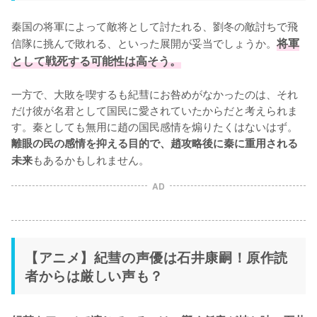
秦国の将軍によって敵将として討たれる、劉冬の敵討ちで飛
信隊に挑んで敗れる、といった展開が妥当でしょうか。
将軍
として戦死する可能性は高そう。
一方で、大敗を喫するも紀彗にお咎めがなかったのは、それ
だけ彼が名君として国民に愛されていたからだと考えられま
す。秦としても無用に趙の国民感情を煽りたくはないはず。
離眼の民の感情を抑える目的で、趙攻略後に秦に重用される
もあるかもしれません。
未来
AD
【アニメ】紀彗の声優は石井康嗣！原作読
者からは厳しい声も？