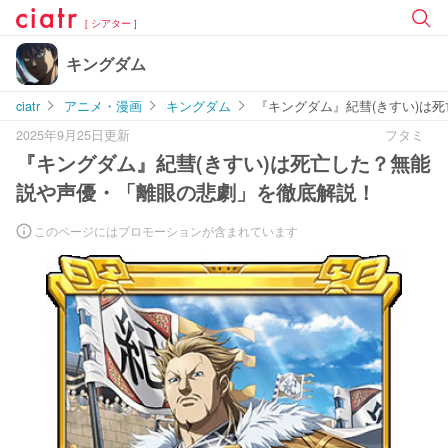
[ シアター ]
キングダム
ciatr
アニメ・漫画
キングダム
『キングダム』紀彗(きすい)は
2025年9月25日更新
フタミ
『キングダム』紀彗(きすい)は死亡した？無能
説や声優・「離眼の悲劇」を徹底解説！
このページにはプロモーションが含まれています