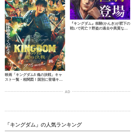
『キングダム』桓騎(かんき)が肥下の
戦いで死亡？野盗の過去や異質な強
さに迫る
映画「キングダム5 魂の決戦」キャ
スト一覧・相関図！国別に登場キャ
ラを分かりやすく整理！
AD
「キングダム」の人気ランキング