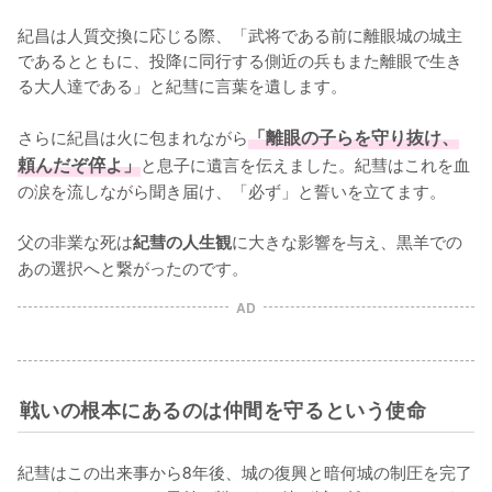
紀昌は人質交換に応じる際、「武将である前に離眼城の城主
であるとともに、投降に同行する側近の兵もまた離眼で生き
る大人達である」と紀彗に言葉を遺します。

さらに紀昌は火に包まれながら
「離眼の子らを守り抜け、
頼んだぞ倅よ」
と息子に遺言を伝えました。紀彗はこれを血
の涙を流しながら聞き届け、「必ず」と誓いを立てます。

父の非業な死は
に大きな影響を与え、黒羊での
紀彗の人生観
あの選択へと繋がったのです。
AD
戦いの根本にあるのは仲間を守るという使命
紀彗はこの出来事から8年後、城の復興と暗何城の制圧を完了