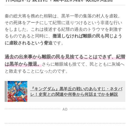
秦の総大将を務めた桓騎は、黒羊一帯の集落の村人を虐殺。
その死体をアーチにして紀彗に送りつけるという非道な行い
をしました。これは後述する紀彗の過去のトラウマを刺激す
るものであると同時に、
撤退しなければ離眼の民も同じよう
です。

に虐殺されるという脅迫
過去の出来事から離眼の民を見捨てることはできず、紀彗
は黒羊から撤退。
さらに離眼城も捨てて、民とともに灰城へ
と敗走することになったのです。
『キングダム』黒羊丘の戦いのあらすじ・ネタバ
レ！史実との関連や何巻から何話までかを解説
AD