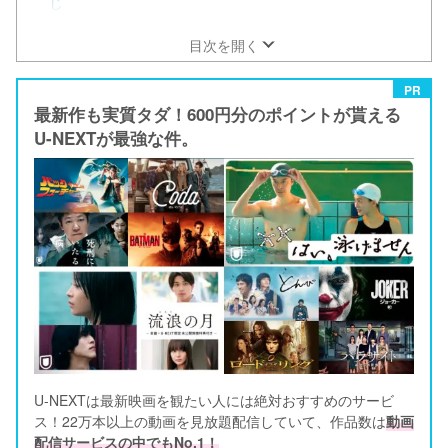
じ
目次を開く
PR
最新作も実質タダ！600円分のポイントが貰える
U-NEXTが最強な件。
U-NEXTは最新映画を観たい人には絶対おすすめのサービ
ス！22万本以上の動画を見放題配信していて、作品数は
動画
配信サービスの中でもNo.1！