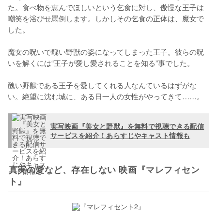
た。食べ物を恵んでほしいという乞食に対し、傲慢な王子は
嘲笑を浴びせ罵倒します。しかしその乞食の正体は、魔女で
した。

魔女の呪いで醜い野獣の姿になってしまった王子。彼らの呪
いを解くには“王子が愛し愛されることを知る”事でした。

醜い野獣である王子を愛してくれる人なんているはずがな
い。絶望に沈む城に、ある日一人の女性がやってきて……。
実写映画『美女と野獣』を無料で視聴できる配信
サービスを紹介！あらすじやキャスト情報も
真実の愛など、存在しない 映画『マレフィセン
ト』