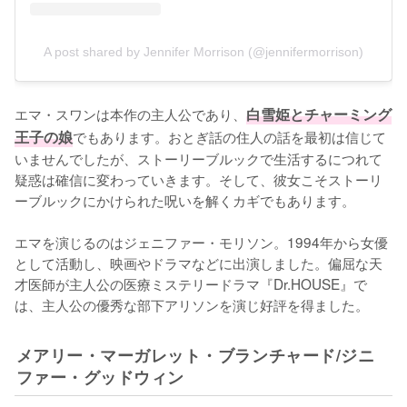
A post shared by Jennifer Morrison (@jennifermorrison)
エマ・スワンは本作の主人公であり、
白雪姫とチャーミング
王子の娘
でもあります。おとぎ話の住人の話を最初は信じて
いませんでしたが、ストーリーブルックで生活するにつれて
疑惑は確信に変わっていきます。そして、彼女こそストーリ
ーブルックにかけられた呪いを解くカギでもあります。

エマを演じるのはジェニファー・モリソン。1994年から女優
として活動し、映画やドラマなどに出演しました。偏屈な天
才医師が主人公の医療ミステリードラマ『Dr.HOUSE』で
は、主人公の優秀な部下アリソンを演じ好評を得ました。
メアリー・マーガレット・ブランチャード/ジニ
ファー・グッドウィン