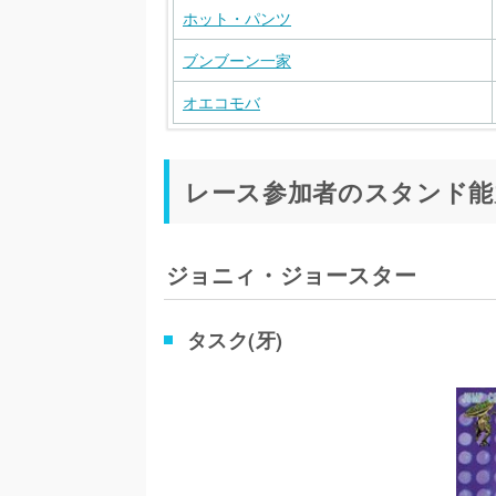
ホット・パンツ
ブンブーン一家
オエコモバ
キャラ名
キャラ名
スタン
レース参加者のスタンド能
ファニー・バレンタイン
ルーシー・スティール
Dirty 
リンゴォ・ロードアゲイン
シュガー・マウンテン
マンダ
ジョニィ・ジョースター
ポーク・パイ・ハット小僧
ワイア
フェルディナンド博士
スケア
タスク(牙)
ブラックモア
キャッ
11人の男達
TATOO
マイク・O
チュー
マジェント・マジェント
20th C