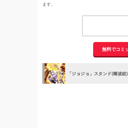
ます。
無料でコミ
「ジョジョ」スタンド(幽波紋
/
U
n
m
u
t
e