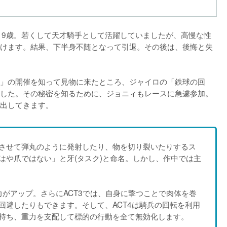
19歳。若くして天才騎手として活躍していましたが、高慢な性
けます。結果、下半身不随となって引退。その後は、後悔と失
」の開催を知って見物に来たところ、ジャイロの「鉄球の回
した。その秘密を知るために、ジョニィもレースに急遽参加。
出してきます。
させて弾丸のように発射したり、物を切り裂いたりするス
はや爪ではない」と牙(タスク)と命名。しかし、作中では主
力がアップ。さらにACT3では、自身に撃つことで肉体を巻
回避したりもできます。そして、ACT4は騎兵の回転を利用
持ち、重力を支配して標的の行動を全て無効化します。