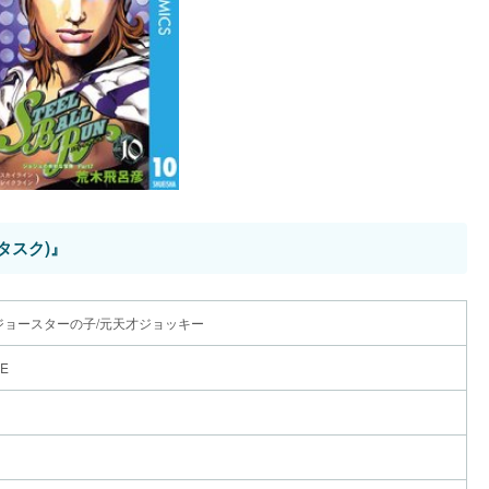
・ウォー
レート・ディスコ
タスク)』
ジョースターの子/元天才ジョッキー
GE