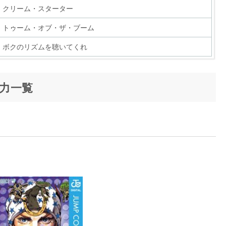
クリーム・スターター
トゥーム・オブ・ザ・ブーム
ボクのリズムを聴いてくれ
ド名
スタンド名
力一覧
Deeds Done Dirt Cheap(D4C) , D4C-ラブトレイン-
涙の乗車券(チケット・ゥ・ライド)
ム
シュガー・マウンテンの泉
ード
リー・モンスターズ
チ・ザ・レインボー
 YOU!
ブラー・ベルズ
entury BOY