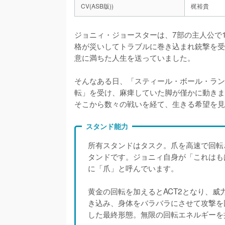
CV(ASB版))
梶裕貴
ジョニィ・ジョースターは、7部の主人公で
格が災いしてトラブルに巻き込まれ銃撃を受
意に満ちた人生を送っていました。

そんなある日、「スティール・ボール・ラン
転」を受け、麻痺していた脚が僅かに動きま
そこから数々の戦いを経て、生きる希望を見
スタンド能力
所有スタンドはタスク。爪を高速で回転
タンドです。ジョニィ自身が「これはも
に「爪」と呼んでいます。

黄金の回転を加えるとACT2となり、威
き込み、身体をバラバラにさせて攻撃を
した最終形態。無限の回転エネルギーを