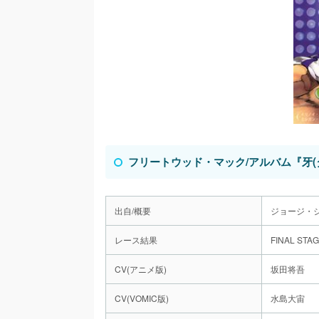
アクセル・RO
シビル
ディ・ス・コ
チョコ
フリートウッド・マック/アルバム『牙(
出自/概要
ジョージ・
レース結果
FINAL STA
CV(アニメ版)
坂田将吾
CV(VOMIC版)
水島大宙