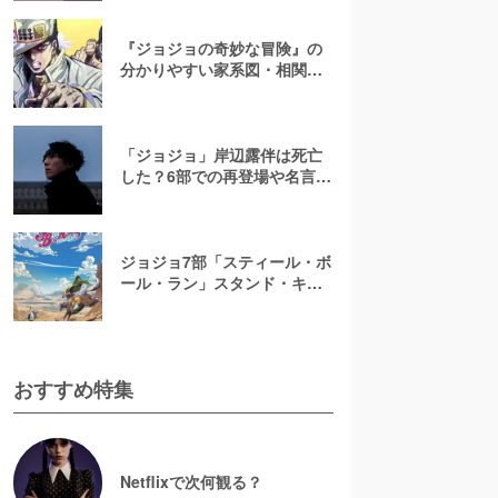
『ジョジョの奇妙な冒険』の
分かりやすい家系図・相関図
解説【登場人物が多くてやや
こしい！】
「ジョジョ」岸辺露伴は死亡
した？6部での再登場や名言・
能力について解説【ジョジョ
の奇妙な冒険】
ジョジョ7部「スティール・ボ
ール・ラン」スタンド・キャ
ラ一覧！元ネタや能力につい
て徹底解説【ジョジョの奇妙
な冒険】
おすすめ特集
Netflixで次何観る？