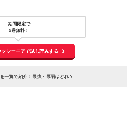
期間限定で
5巻無料！
ックシーモアで試し読みする
)を一覧で紹介！最強・最弱はどれ？
L
o
a
d
e
d
: