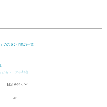
1
0
0
.
0
0
%
ン」のスタンド能力一覧
覧
などもレース参加者
目次を開く
AD