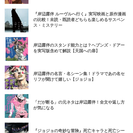
『岸辺露伴 ルーヴルへ行く』実写映画と原作漫画
の比較！未読・既読者どちらも楽しめるサスペン
ス・ミステリー
岸辺露伴のスタンド能力とは？ヘブンズ・ドアー
を実写版含めて解説【天国への扉】
岸辺露伴の名言・名シーン集！ドラマであの名セ
リフが聞けて嬉しい【ジョジョ】
「だが断る」の元ネタは岸辺露伴！全文や返し方
が気になる
『ジョジョの奇妙な冒険』死亡キャラと死亡シー