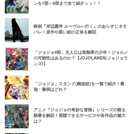
ンを1部～9部まで全て紹介ッッ！！
映画『岸辺露伴 ルーヴルへ行く』のあらすじネタ
バレ！原作や黒い絵の正体を解説
「ジョジョ9部」主人公は亜熱帯の少年！ジョルノ
の可能性はあるのか？【JOJOLANDS(ジョジョラ
ンズ)】
「ジョジョ」スタンド(幽波紋)を一覧で紹介！最
強・最弱はどれ？
アニメ『ジョジョの奇妙な冒険』シリーズの観る
順番を解説！視聴できるサービスや各作品の魅力
は？