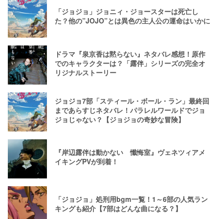
「ジョジョ」ジョニィ・ジョースターは死亡し
た？他の”JOJO”とは異色の主人公の運命はいかに
ドラマ『泉京香は黙らない』ネタバレ感想！原作
でのキャラクターは？「露伴」シリーズの完全オ
リジナルストーリー
ジョジョ7部「スティール・ボール・ラン」最終回
まであらすじネタバレ！パラレルワールドでジョ
ジョじゃない？【ジョジョの奇妙な冒険】
『岸辺露伴は動かない 懺悔室』ヴェネツィアメ
イキングPVが到着！
「ジョジョ」処刑用bgm一覧！1～6部の人気ラン
キングも紹介【7部はどんな曲になる？】