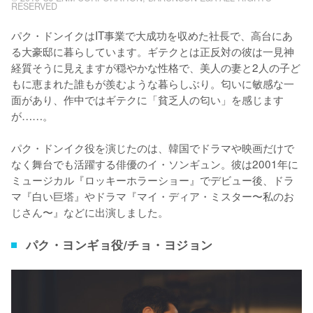
RESERVED
パク・ドンイクはIT事業で大成功を収めた社長で、高台にあ
る大豪邸に暮らしています。ギテクとは正反対の彼は一見神
経質そうに見えますが穏やかな性格で、美人の妻と2人の子ど
もに恵まれた誰もが羨むような暮らしぶり。匂いに敏感な一
面があり、作中ではギテクに「貧乏人の匂い」を感じます
が……。

パク・ドンイク役を演じたのは、韓国でドラマや映画だけで
なく舞台でも活躍する俳優のイ・ソンギュン。彼は2001年に
ミュージカル『ロッキーホラーショー』でデビュー後、ドラ
マ『白い巨塔』やドラマ『マイ・ディア・ミスター〜私のお
じさん〜』などに出演しました。
パク・ヨンギョ役/チョ・ヨジョン