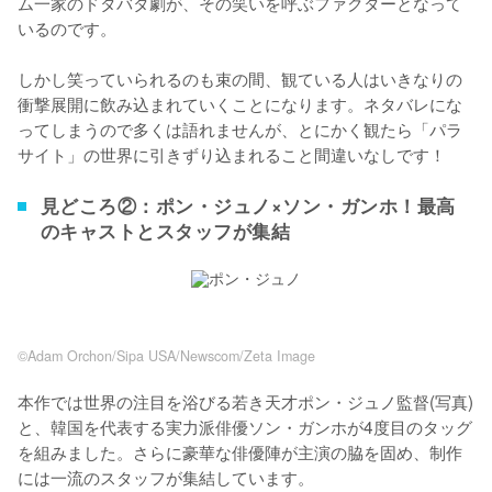
ム一家のドタバタ劇が、その笑いを呼ぶファクターとなって
いるのです。

しかし笑っていられるのも束の間、観ている人はいきなりの
衝撃展開に飲み込まれていくことになります。ネタバレにな
ってしまうので多くは語れませんが、とにかく観たら「パラ
サイト」の世界に引きずり込まれること間違いなしです！
見どころ②：ポン・ジュノ×ソン・ガンホ！最高
のキャストとスタッフが集結
©Adam Orchon/Sipa USA/Newscom/Zeta Image
本作では世界の注目を浴びる若き天才ポン・ジュノ監督(写真)
と、韓国を代表する実力派俳優ソン・ガンホが4度目のタッグ
を組みました。さらに豪華な俳優陣が主演の脇を固め、制作
には一流のスタッフが集結しています。
