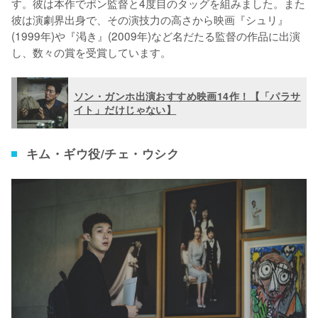
す。彼は本作でポン監督と4度目のタッグを組みました。また
彼は演劇界出身で、その演技力の高さから映画『シュリ』
(1999年)や『渇き』(2009年)など名だたる監督の作品に出演
し、数々の賞を受賞しています。
ソン・ガンホ出演おすすめ映画14作！【「パラサ
イト」だけじゃない】
キム・ギウ役/チェ・ウシク