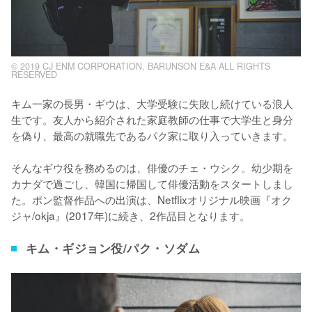
© 2019 CJ ENM CORPORATION, BARUNSON E&A ALL RIGHTS
RESERVED
キム一家の長男・ギウは、大学受験に失敗し続けている浪人
生です。友人から紹介された家庭教師の仕事で大学生と身分
を偽り、最高の就職先であるパク家に取り入っていきます。

そんなギウ役を務めるのは、俳優のチェ・ウシク。幼少期を
カナダで過ごし、韓国に帰国して俳優活動をスタートしまし
た。ポン監督作品への出演は、Netflixオリジナル映画『オク
ジャ/okja』(2017年)に続き、2作品目となります。
キム・ギジョン役/パク・ソダム