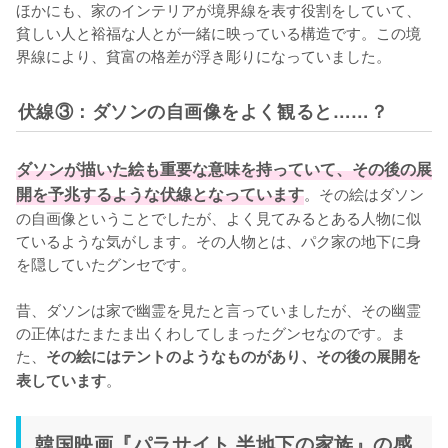
ほかにも、家のインテリアが境界線を表す役割をしていて、
貧しい人と裕福な人とが一緒に映っている構造です。この境
界線により、貧富の格差が浮き彫りになっていました。
伏線③：ダソンの自画像をよく観ると……？
ダソンが描いた絵も重要な意味を持っていて、その後の展
開を予兆するような伏線となっています
。その絵はダソン
の自画像ということでしたが、よく見てみるとある人物に似
ているような気がします。その人物とは、パク家の地下に身
を隠していたグンセです。

昔、ダソンは家で幽霊を見たと言っていましたが、その幽霊
の正体はたまたま出くわしてしまったグンセなのです。ま
た、
その絵にはテントのようなものがあり、その後の展開を
。
表しています
韓国映画『パラサイト 半地下の家族』の感