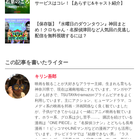
サービスはコレ！【あらすじ&キャスト紹介】
【保存版】『水曜日のダウンタウン』神回まと
め！クロちゃん・名探偵津田など人気回の見逃し
配信を無料視聴するには？
この記事を書いたライター
キリン吾郎
映画を観ることが大好きなアラサー主婦。生まれも育ちも
神奈川県で、現在は湘南地域にすんでいます。マンガやア
ニメも好きで、TSUTAYAやamazonプライムビデオをよく
利用しています。主にアクション、ヒューマンドラマ、コ
メディ系の映画を邦画・洋画関係なく良く観ていました
が、子供ができてからはよく一緒にアニメ映画を観ていま
す。ホラー系、グロ系は少し苦手……。 購読を続けている
漫画は『ONE PIECE』と『名探偵コナン』とどちらも長寿
漫画！！ピッコマやLINEマンガなどの漫画アプリも活用し
ています。 テレビドラマでは『結婚できない男』『ラス