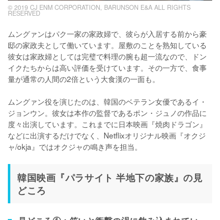
© 2019 CJ ENM CORPORATION, BARUNSON E&A ALL RIGHTS
RESERVED
ムングァンはパク一家の家政婦で、彼らが入居する前から豪
邸の家政夫として働いています。屋敷のことを熟知している
彼女は家政婦としては完璧で料理の腕も超一流なので、ドン
イクたちからは高い評価を受けています。その一方で、食事
量が通常の人間の2倍という大食漢の一面も。

ムングァン役を演じたのは、韓国のベテラン女優であるイ・
ジョンウン。彼女は本作の監督であるポン・ジュノの作品に
度々出演しています。これまでに日本映画『焼肉ドラゴン』
などに出演するだけでなく、Netflixオリジナル映画『オクジ
ャ/okja』ではオクジャの鳴き声を担当。
韓国映画『パラサイト 半地下の家族』の見
どころ