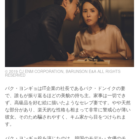
© 2019 CJ ENM CORPORATION, BARUNSON E&A ALL RIGHTS
RESERVED
パク・ヨンギョはIT企業の社長であるパク・ドンイクの妻
で、誰もが振り返るほどの美貌の持ち主。家事は一切でき
ず、高級品を好む絵に描いたようなセレブ妻です。やや天然
な部分があり、楽天的な性格も相まって非常に警戒心が薄い
彼女。そのため騙されやすく、キム家から目をつけられま
す。

パク・ヨンギョ役を演じたのは、韓国のモデル・女優のチ