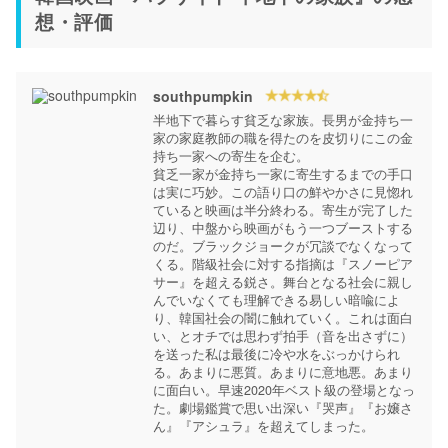
想・評価
southpumpkin
半地下で暮らす貧乏な家族。長男が金持ち一
家の家庭教師の職を得たのを皮切りにこの金
持ち一家への寄生を企む。

貧乏一家が金持ち一家に寄生するまでの手口
は実に巧妙。この語り口の鮮やかさに見惚れ
ていると映画は半分終わる。寄生が完了した
辺り、中盤から映画がもう一つブーストする
のだ。ブラックジョークが冗談でなくなって
くる。階級社会に対する指摘は『スノーピア
サー』を超える鋭さ。舞台となる社会に親し
んでいなくても理解できる易しい暗喩によ
り、韓国社会の闇に触れていく。これは面白
い、とオチでは思わず拍手（音を出さずに）
を送った私は最後に冷や水をぶっかけられ
る。あまりに悪質。あまりに意地悪。あまり
に面白い。早速2020年ベスト級の登場となっ
た。劇場鑑賞で思い出深い『哭声』『お嬢さ
ん』『アシュラ』を超えてしまった。