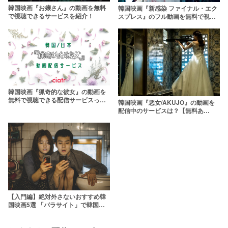
韓国映画『お嬢さん』の動画を無料
韓国映画『新感染 ファイナル・エク
で視聴できるサービスを紹介！
スプレス』のフル動画を無料で視聴
する方法【日本語吹き替え/字幕】
韓国映画『猟奇的な彼女』の動画を
無料で視聴できる配信サービスって
韓国映画『悪女/AKUJO』の動画を
ある？日本版も紹介【日本語字幕/吹
配信中のサービスは？【無料あ
き替え】
り？】
【入門編】絶対外さないおすすめ韓
国映画5選 「パラサイト」で韓国映
画が気になっている人に贈る