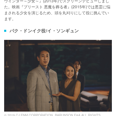
ウインター～少女～』(2013年)でスクリーンデビューしまし
た。映画『プリースト 悪魔を葬る者』(2015年)では悪霊に悩
まされる少女を演じるため、頭を丸刈りにして役に挑んでい
ます。
パク・ドンイク役/イ・ソンギュン
© 2019 CJ ENM CORPORATION, BARUNSON E&A ALL RIGHTS