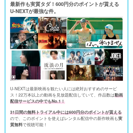
最新作も実質タダ！600円分のポイントが貰える
U-NEXTが最強な件。
U-NEXTは最新映画を観たい人には絶対おすすめのサービ
ス！22万本以上の動画を見放題配信していて、作品数は
動画
配信サービスの中でもNo.1！
31日間の無料トライアル中には600円分のポイントが貰える
ので、このポイントを使えばレンタル配信中の新作映画も
実
質無料
で視聴可能！      