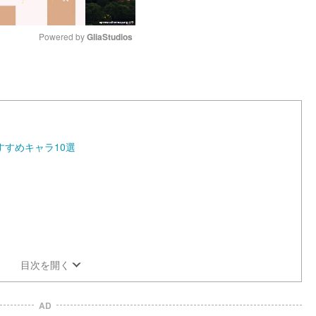
Powered by 
GliaStudios
M
u
t
e
すめキャラ10選
目次を開く
AD