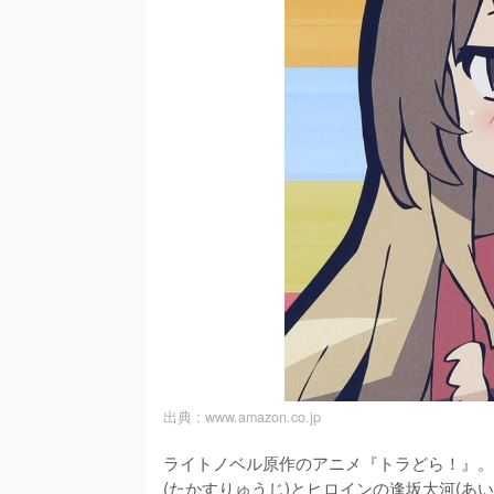
出典 :
www.amazon.co.jp
ライトノベル原作のアニメ『トラどら！』。2
(たかすりゅうじ)とヒロインの逢坂大河(あい