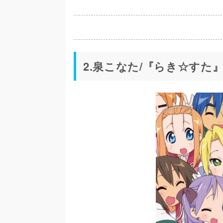
2.泉こなた/『らき☆すた