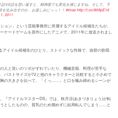
1話や2話を思い返すと、精神面でも変化を感じますね。そして、千
何を生み出すのか、お楽しみにっっ！！ 
#imas
http://t.co/AiHtpE1d
11, 2011
プロダクション」という芸能事務所に所属するアイドル候補生たちが、
ーケードゲームを原作にしたアニメで、2011年に放送されまし
するアイドル候補生のひとり。ストイックな性格で、抜群の歌唱
の人と笑いのツボがずれていたり、機械音痴、料理が苦手な
、バストサイズが72と他のキャラクターと比較すると小さめで
胸の大きさを比べて、「くっ……」と口を噛み締めるシーンが
。『アイドルマスターDS』では、秋月涼(あきづきりょう)が転
うとしたものの、貧乳のため掴めずに結局転んでしまう……と