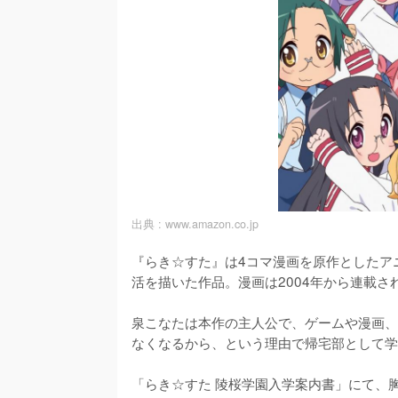
出典 :
www.amazon.co.jp
『らき☆すた』は4コマ漫画を原作としたア
活を描いた作品。漫画は2004年から連載され
泉こなたは本作の主人公で、ゲームや漫画、
なくなるから、という理由で帰宅部として学
「らき☆すた 陵桜学園入学案内書」にて、