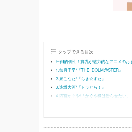
タップできる目次
圧倒的個性！貧乳が魅力的なアニメのおす
1.如月千早/『THE IDOLM@STER』
2.泉こなた/『らき☆すた』
3.逢坂大河/『トラどら！』
4.四宮かぐや/「かぐや様は告らせたい」