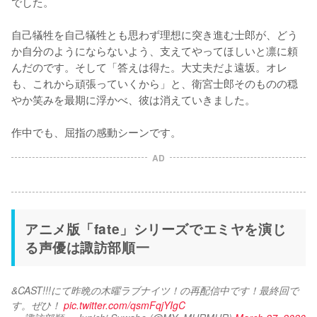
でした。

自己犠牲を自己犠牲とも思わず理想に突き進む士郎が、どう
か自分のようにならないよう、支えてやってほしいと凛に頼
んだのです。そして「答えは得た。大丈夫だよ遠坂。オレ
も、これから頑張っていくから」と、衛宮士郎そのものの穏
やか笑みを最期に浮かべ、彼は消えていきました。

作中でも、屈指の感動シーンです。
AD
アニメ版「fate」シリーズでエミヤを演じ
る声優は諏訪部順一
&CAST!!!にて昨晩の木曜ラブナイツ！の再配信中です！最終回で
す。ぜひ！ 
pic.twitter.com/qsmFqjYIgC