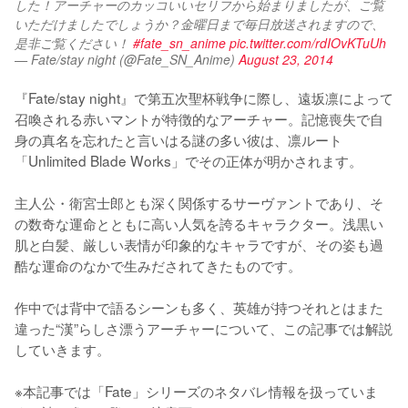
した！アーチャーのカッコいいセリフから始まりましたが、ご覧
いただけましたでしょうか？金曜日まで毎日放送されますので、
是非ご覧ください！ 
#fate_sn_anime
pic.twitter.com/rdIOvKTuUh
— Fate/stay night (@Fate_SN_Anime)
August 23, 2014
『Fate/stay night』で第五次聖杯戦争に際し、遠坂凛によって
召喚される赤いマントが特徴的なアーチャー。記憶喪失で自
身の真名を忘れたと言いはる謎の多い彼は、凛ルート
「Unlimited Blade Works」でその正体が明かされます。

主人公・衛宮士郎とも深く関係するサーヴァントであり、そ
の数奇な運命とともに高い人気を誇るキャラクター。浅黒い
肌と白髪、厳しい表情が印象的なキャラですが、その姿も過
酷な運命のなかで生みだされてきたものです。

作中では背中で語るシーンも多く、英雄が持つそれとはまた
違った“漢”らしさ漂うアーチャーについて、この記事では解説
していきます。

※本記事では「Fate」シリーズのネタバレ情報を扱っていま