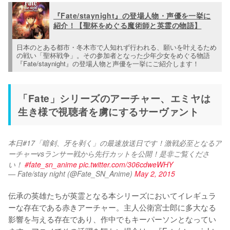
『Fate/staynight』の登場人物・声優を一挙に
紹介！【聖杯をめぐる魔術師と英霊の物語】
日本のとある都市・冬木市で人知れず行われる、願いを叶えるため
の戦い「聖杯戦争」。その参加者となった少年少女をめぐる物語
『Fate/staynight』の登場人物と声優を一挙にご紹介します！
「Fate」シリーズのアーチャー、エミヤは
生き様で視聴者を虜にするサーヴァント
本日#17「暗剣、牙を剥く」の最速放送日です！激戦必至となるア
ーチャーvsランサー戦から先行カットを公開！是非ご覧くださ
い！ 
#fate_sn_anime
pic.twitter.com/306cdweWHY
— Fate/stay night (@Fate_SN_Anime)
May 2, 2015
伝承の英雄たちが英霊となる本シリーズにおいてイレギュラ
ーな存在である赤きアーチャー。主人公衛宮士郎に多大なる
影響を与える存在であり、作中でもキーパーソンとなってい