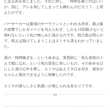
に足止めを命じました。それに対し、「時間を稼ぐのはいい
が。別に、アレを倒してしまっても構わんのだろう？」と答
えたのです。

バーサーカーは最強のサーヴァントといわれる存在。最上級
の攻撃でしかダメージを与えられず、しかも12回殺さないと
倒れないという化け物じみた強さなのです。戦力差は明らか
で、戦えば負けてしまうことはエミヤも凛もわかっていまし
た。

凛の「時間稼ぎを」という命令は、実質的に「死を覚悟のう
えで囮になれ」という死の宣告に等しいもの。その命令を口
にした凛の心中を察し、エミヤはあえて大口を叩き、彼女が
ちゃんと脱出できるように鼓舞したのです。

エミヤの漢らしさと気遣いが感じられる名セリフです。
AD