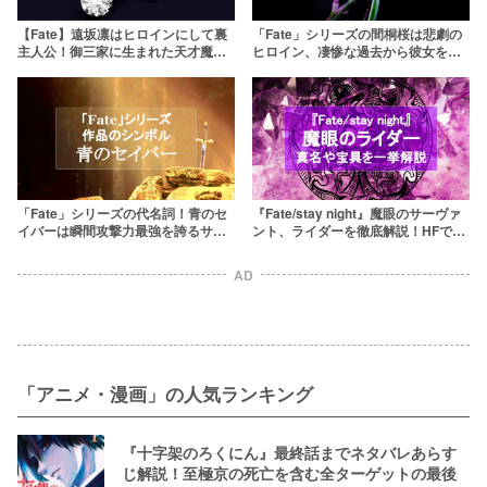
【Fate】遠坂凛はヒロインにして裏
「Fate」シリーズの間桐桜は悲劇の
主人公！御三家に生まれた天才魔術
ヒロイン、凄惨な過去から彼女を救
師に迫る
う2つのルートとは
「Fate」シリーズの代名詞！青のセ
『Fate/stay night』魔眼のサーヴァ
イバーは瞬間攻撃力最強を誇るサー
ント、ライダーを徹底解説！HFでは
ヴァント
大活躍
AD
「アニメ・漫画」の人気ランキング
『十字架のろくにん』最終話までネタバレあらす
じ解説！至極京の死亡を含む全ターゲットの最後