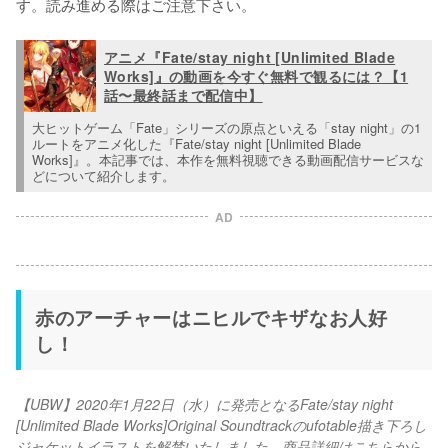
す。読み進める際はご注意下さい。
アニメ『Fate/stay night [Unlimited Blade
Works]』の動画を今すぐ無料で観るには？【1
話〜最終話まで配信中】
大ヒットゲーム「Fate」シリーズの原点といえる「stay night」の1
ルートをアニメ化した『Fate/stay night [Unlimited Blade 
Works]』。本記事では、本作を無料視聴できる動画配信サービスな
どについて紹介します。
AD
赤のアーチャーはニヒルでキザなお人好
し！
【UBW】2020年1月22日（水）に発売となるFate/stay night 
[Unlimited Blade Works]Original Soundtrackのufotable描き下ろし
ジャケットイラストを解禁いたしました。商品詳細はこちらから