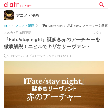
[ シアター ]
アニメ・漫画
ciatr
アニメ・漫画
『Fate/stay night』謎多き赤のアーチャ
2020年5月25日更新
フタミ
『Fate/stay night』謎多き赤のアーチャーを
徹底解説！ニヒルでキザなサーヴァント
このページにはプロモーションが含まれています