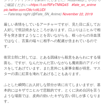
ご確認ください→
https://t.co/RIFeTNNQ4S
#fate_sn_anime
pic.twitter.com/O8c1c9LUDI
— Fate/stay night (@Fate_SN_Anime)
November 22, 2019
厳しい表情をしているアーチャーですが、見た目に反してお
人好しで世話焼きなところがあります。口ぶりはニヒルで相
手を突き放すようなことを言いながらも、根っからの冷血漢
ではなく、言葉の端々に相手への配慮が含まれているので
す。

衛宮士郎に対しては、とある因縁から殺意をあらわにする場
面も。ですが、なんだかんだ言いながらも魔術面のアドバイ
スをしてあげています。また意外にも家事全般が得意。マス
ターの凛に紅茶を淹れてあげることもあります。

ふとした瞬間にお人好しな部分が表に出てしまいますが、基
本的にはキザでニヒルで悲観的です。とくに決め台詞を言う
ような場面では、皮肉の効いたキザな言い回しが多くなりま
す。