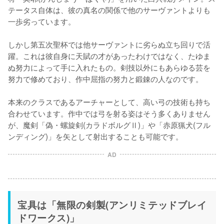
テータス自体は、彼の真名の関係で他のサーヴァントよりも
一歩劣っています。

しかし第五次聖杯では他サーヴァントに劣らぬ立ち回りで活
躍。これは彼自身に天賦の才があったわけではなく、たゆま
ぬ努力によって手に入れたもの。剣技以外にもあらゆる芸を
努力で修めており、作中屈指の努力と鍛錬の人なのです。

本来のクラスであるアーチャーとして、高い弓の技術も持ち
合わせています。作中では弓を射る姿はそう多くありません
が、魔剣「偽・螺旋剣(カラドボルグⅡ)」や「赤原猟犬(フル
ンディング)」を矢として射出することも可能です。
AD
宝具は「無限の剣製(アンリミテッドブレイ
ドワークス)」