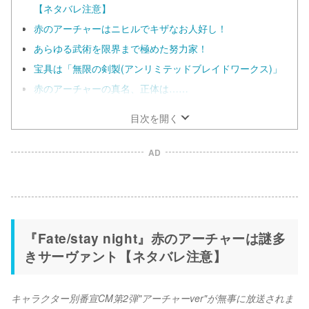
【ネタバレ注意】
赤のアーチャーはニヒルでキザなお人好し！
あらゆる武術を限界まで極めた努力家！
宝具は「無限の剣製(アンリミテッドブレイドワークス)」
赤のアーチャーの真名、正体は……
目次を開く
AD
『Fate/stay night』赤のアーチャーは謎多
きサーヴァント【ネタバレ注意】
キャラクター別番宣CM第2弾"アーチャーver"が無事に放送されま