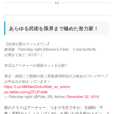
AD
あらゆる武術を限界まで極めた努力家！
【全国公開カウントダウン】
劇場版「Fate/stay night [Heaven’s Feel]」Ⅱ.lost butterfly
公開まであと《21日！》
本日はアーチャーの場面カットを公開！
東京・徳島にて開催の第二章最速同時先行上映会のプレリザーブ
お申込みが始まっています！
https://t.co/dWXwoDndur
#fate_sn_anime
pic.twitter.com/gZFLlFn69k
— Fate/stay night (@Fate_SN_Anime)
December 22, 2018
彼のクラスはアーチャー、つまり弓兵ですが、夫婦剣「干
将・莫耶(かんしょう・ばくや)」を用いた白兵戦がメイン。ス