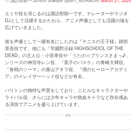
— 諏訪部順一 Junichi Suwabe (@MY_MURMUR)
March 27, 2020
エミヤ役を演じるのは諏訪部順一です。ナレーターやラジオ
DJとして活躍するかたわら、アニメ声優としても活躍の場を
広げていきました。

彼を声優として一躍有名にしたのは『テニスの王子様』跡部
景吾役です。他にも『学園黙示録 HIGHSCHOOL OF THE 
DEAD』の主人公・小室孝役や「うたの☆プリンスさまっ♪」
シリーズの神宮寺レン役、『黒子のバスケ』の青峰大輝役、
『食戟のソーマ』の葉山アキラ役、『僕のヒーローアカデミ
ア』のイレイザーヘッド役などが有名。

バリトンの独特な声質をしており、ニヒルなキャラクターや
ライバル役、さらには少年キャラや熱血キャラなど存在感あ
る演技でアニメを盛り上げています。
AD