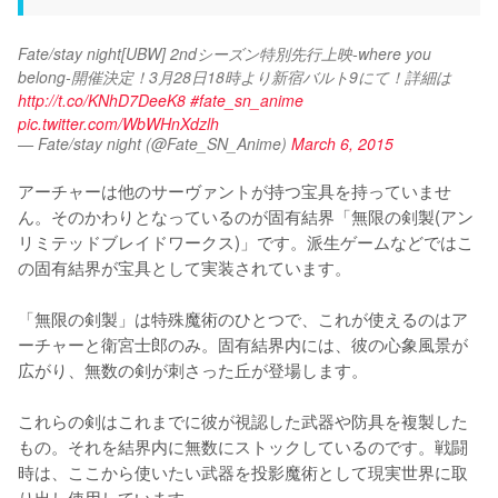
Fate/stay night[UBW] 2ndシーズン特別先行上映-where you 
belong-開催決定！3月28日18時より新宿バルト9にて！詳細は 
http://t.co/KNhD7DeeK8
#fate_sn_anime
pic.twitter.com/WbWHnXdzlh
— Fate/stay night (@Fate_SN_Anime)
March 6, 2015
アーチャーは他のサーヴァントが持つ宝具を持っていませ
ん。そのかわりとなっているのが固有結界「無限の剣製(アン
リミテッドブレイドワークス)」です。派生ゲームなどではこ
の固有結界が宝具として実装されています。

「無限の剣製」は特殊魔術のひとつで、これが使えるのはア
ーチャーと衛宮士郎のみ。固有結界内には、彼の心象風景が
広がり、無数の剣が刺さった丘が登場します。

これらの剣はこれまでに彼が視認した武器や防具を複製した
もの。それを結界内に無数にストックしているのです。戦闘
時は、ここから使いたい武器を投影魔術として現実世界に取
り出し使用しています。