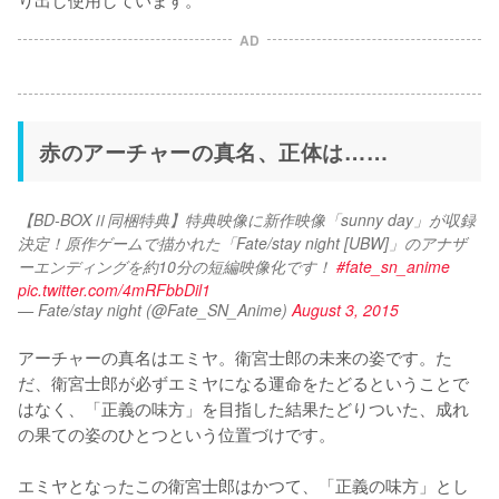
AD
赤のアーチャーの真名、正体は……
【BD-BOXⅡ同梱特典】特典映像に新作映像「sunny day」が収録
決定！原作ゲームで描かれた「Fate/stay night [UBW]」のアナザ
ーエンディングを約10分の短編映像化です！ 
#fate_sn_anime
pic.twitter.com/4mRFbbDil1
— Fate/stay night (@Fate_SN_Anime)
August 3, 2015
アーチャーの真名はエミヤ。衛宮士郎の未来の姿です。た
だ、衛宮士郎が必ずエミヤになる運命をたどるということで
はなく、「正義の味方」を目指した結果たどりついた、成れ
の果ての姿のひとつという位置づけです。

エミヤとなったこの衛宮士郎はかつて、「正義の味方」とし