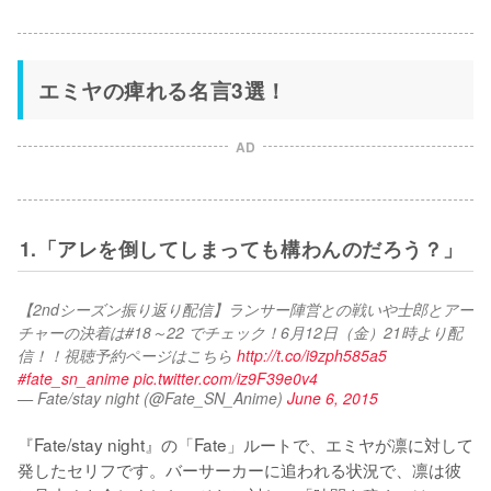
エミヤの痺れる名言3選！
AD
1.「アレを倒してしまっても構わんのだろう？」
【2ndシーズン振り返り配信】ランサー陣営との戦いや士郎とアー
チャーの決着は#18～22 でチェック！6月12日（金）21時より配
信！！視聴予約ページはこちら 
http://t.co/i9zph585a5
#fate_sn_anime
pic.twitter.com/iz9F39e0v4
— Fate/stay night (@Fate_SN_Anime)
June 6, 2015
『Fate/stay night』の「Fate」ルートで、エミヤが凛に対して
発したセリフです。バーサーカーに追われる状況で、凛は彼