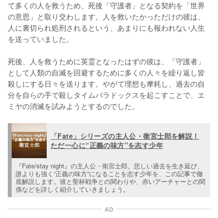
て多くの人を救うため、死後「守護者」となる契約を「世界
の意思」と取り交わします。人を救いたかっただけの彼は、
人に裏切られ処刑されるという、あまりにも報われない人生
を送っていました。

死後、人を救うために英霊となったはずの彼は、「守護者」
として人類の自滅を回避するために多くの人々を繰り返し皆
殺しにする日々を送ります。やがて理想も摩耗し、過去の自
分を自らの手で殺しタイムパラドックスを起こすことで、エ
ミヤの消滅を試みようとするのでした。
「Fate」シリーズの主人公・衛宮士郎を解説！
ただ一心に“正義の味方”を志す少年
『Fate/stay night』の主人公・衛宮士郎。悲しい過去を生き延び、
誰よりも強く“正義の味方”になることを志す少年を、この記事で徹
底解説します。彼と聖杯戦争との関わりや、赤いアーチャーとの関
係などを詳しく紹介していきましょう。
AD