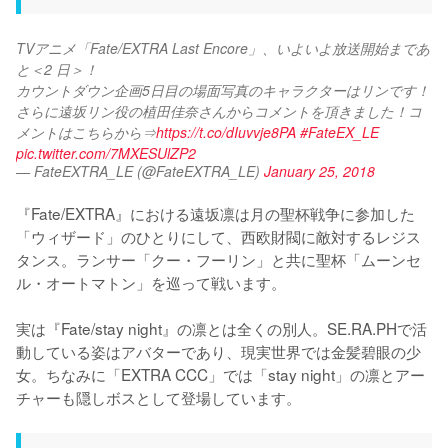
TVアニメ「Fate/EXTRA Last Encore」、いよいよ放送開始まであ
と＜2 日＞！
カウントダウン企画5日目の場面写真のキャラクターはリンです！
さらに遠坂リン役の植田佳奈さんからコメントを頂きました！コ
メントはこちらから⇒
https://t.co/dIuvvje8PA
#FateEX_LE
pic.twitter.com/7MXESUlZP2
— FateEXTRA_LE (@FateEXTRA_LE)
January 25, 2018
『Fate/EXTRA』における遠坂凛は月の聖杯戦争に参加した
「ウィザード」のひとりにして、西欧財閥に敵対するレジス
タンス。ランサー「クー・フーリン」と共に聖杯「ムーンセ
ル・オートマトン」を巡って戦います。

実は『Fate/stay night』の凛とは全くの別人。SE.RA.PHで活
動している姿はアバターであり、現実世界では金髪碧眼の少
女。ちなみに「EXTRA CCC」では「stay night」の凛とアー
チャーも隠しボスとして登場しています。