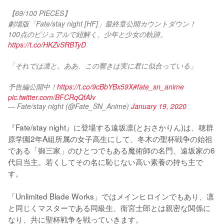
【69/100 PIECES】
劇場版「Fate/stay night [HF]」最終章公開カウントダウン！
100点のビジュアルで紐解く、少年と少女の軌跡。
https://t.co/HKZvSRBTyD
「それでは凛と。ああ、この響きは実に君に似合っている」
予告編公開中！
https://t.co/9cBbYBx59X
#fate_sn_anime
pic.twitter.com/BFCRqQfAIv
— Fate/stay night (@Fate_SN_Anime)
January 19, 2020
『Fate/stay night』に登場する遠坂凛(とおさかりん)は、穂群
原学園2年A組所属の女子高生にして、冬木の聖杯戦争の始祖
である「御三家」のひとつでもある魔術師の名門、遠坂家の6
代目当主。若くしてその名に恥じない高い素養の持ち主で
す。

「Unlimited Blade Works」ではメインヒロインでもあり、凛
と同じくマスターである同級生、衛宮士郎とは親密な関係に
なり、共に聖杯戦争を戦っていきます。
