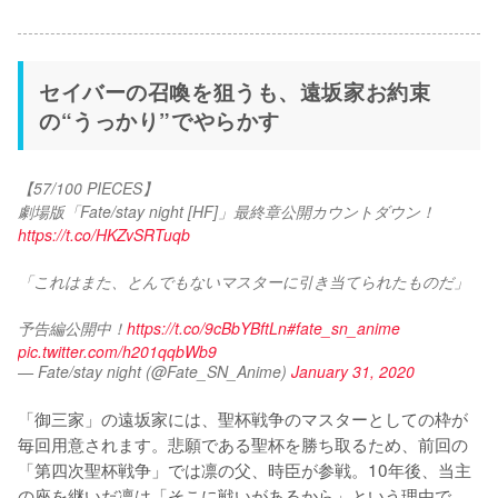
セイバーの召喚を狙うも、遠坂家お約束
の“うっかり”でやらかす
【57/100 PIECES】
劇場版「Fate/stay night [HF]」最終章公開カウントダウン！
https://t.co/HKZvSRTuqb
「これはまた、とんでもないマスターに引き当てられたものだ」
予告編公開中！
https://t.co/9cBbYBftLn
#fate_sn_anime
pic.twitter.com/h201qqbWb9
— Fate/stay night (@Fate_SN_Anime)
January 31, 2020
「御三家」の遠坂家には、聖杯戦争のマスターとしての枠が
毎回用意されます。悲願である聖杯を勝ち取るため、前回の
「第四次聖杯戦争」では凛の父、時臣が参戦。10年後、当主
の座を継いだ凛は「そこに戦いがあるから」という理由で