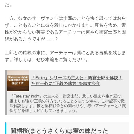
た。

一方、彼女のサーヴァントは士郎のことを快く思ってはおら
ず、ことあるごとに彼を殺しにかかります。真名を含め、素
性が分からない英霊であるアーチャーは何やら衛宮士郎と因
縁があるようですが……？

士郎との確執の末に、アーチャーは凛にとある言葉を残しま
す。詳しくは、ぜひ本編をご覧ください。
「Fate」シリーズの主人公・衛宮士郎を解説！
ただ一心に“正義の味方”を志す少年
『Fate/stay night』の主人公・衛宮士郎。悲しい過去を生き延び、
誰よりも強く“正義の味方”になることを志す少年を、この記事で徹
底解説します。彼と聖杯戦争との関わりや、赤いアーチャーとの関
係などを詳しく紹介していきましょう。
間桐桜(まとうさくら)は実の妹だった