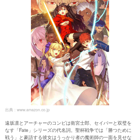
出典 :
www.amazon.co.jp
遠坂凛とアーチャーのコンビは衛宮士郎、セイバーと双璧を
なす「Fate」シリーズの代名詞。聖杯戦争では「勝つために
戦う」と豪語する彼女はうっかり者の魔術師の一面を見せな