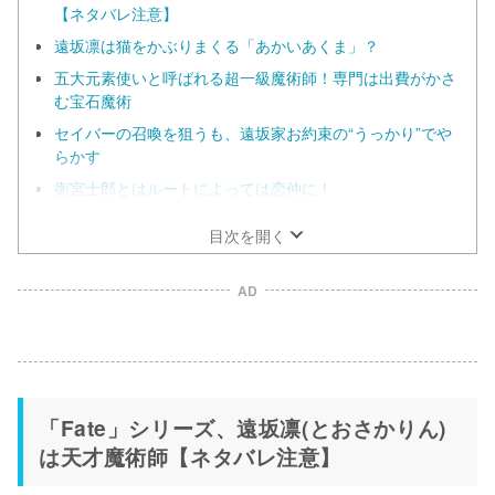
【ネタバレ注意】
遠坂凛は猫をかぶりまくる「あかいあくま」？
五大元素使いと呼ばれる超一級魔術師！専門は出費がかさ
む宝石魔術
セイバーの召喚を狙うも、遠坂家お約束の“うっかり”でや
らかす
衛宮士郎とはルートによっては恋仲に！
目次を開く
AD
「Fate」シリーズ、遠坂凛(とおさかりん)
は天才魔術師【ネタバレ注意】