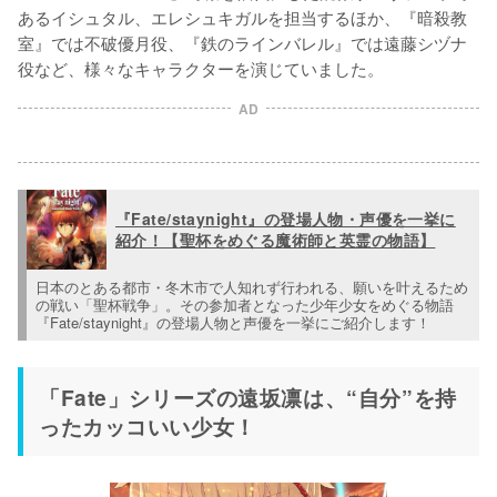
あるイシュタル、エレシュキガルを担当するほか、『暗殺教
室』では不破優月役、『鉄のラインバレル』では遠藤シヅナ
役など、様々なキャラクターを演じていました。
AD
『Fate/staynight』の登場人物・声優を一挙に
紹介！【聖杯をめぐる魔術師と英霊の物語】
日本のとある都市・冬木市で人知れず行われる、願いを叶えるため
の戦い「聖杯戦争」。その参加者となった少年少女をめぐる物語
『Fate/staynight』の登場人物と声優を一挙にご紹介します！
「Fate」シリーズの遠坂凛は、“自分”を持
ったカッコいい少女！