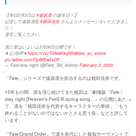
【本日2月3日は 
#遠坂凛
 の誕生日！】
記念して遠坂凛役 
#植田佳奈
 さんよりメッセージをいただきまし
た！
是非ご覧ください。
第三章はいよいよ3月28日公開です！
▼公式HP▼
https://t.co/TGN4K9qRfH
#fate_sn_anime
pic.twitter.com/OyIMEwksOY
— Fate/stay night (@Fate_SN_Anime)
February 2, 2020
「Fate」シリーズで遠坂凛を担当するのは植田佳奈です。

15年もの間、凛を演じ続けてきた植田は『劇場版「Fate / 
stay night [Heaven's Feel] III.spring song」』の公開にあたっ
て、凛を「植田佳奈を代表するキャラクターの筆頭」「もう
終わることがないのではないかとさえ思う役」などと評して
います。

『Fate/Grand Order』で凛を依代にした疑似サーヴァントで