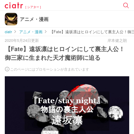
[ シアター ]
アニメ・漫画
ciatr
アニメ・漫画
【Fate】遠坂凛はヒロインにして裏主人公！
2020年5月24日更新
岸本健之朗
【Fate】遠坂凛はヒロインにして裏主人公！
御三家に生まれた天才魔術師に迫る
このページにはプロモーションが含まれています