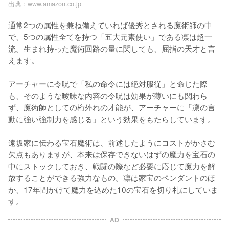
出典 :
www.amazon.co.jp
通常2つの属性を兼ね備えていれば優秀とされる魔術師の中
で、5つの属性全てを持つ「五大元素使い」である凛は超一
流。生まれ持った魔術回路の量に関しても、屈指の天才と言
えます。

アーチャーに令呪で「私の命令には絶対服従」と命じた際
も、そのような曖昧な内容の令呪は効果が薄いにも関わら
ず、魔術師としての桁外れの才能が、アーチャーに「凛の言
動に強い強制力を感じる」という効果をもたらしています。

遠坂家に伝わる宝石魔術は、前述したようにコストがかさむ
欠点もありますが、本来は保存できないはずの魔力を宝石の
中にストックしておき、戦闘の際など必要に応じて魔力を解
放することができる強力なもの。凛は家宝のペンダントのほ
か、17年間かけて魔力を込めた10の宝石を切り札にしていま
す。
AD