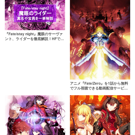
『Fate/stay night』魔眼のサーヴァ
ント、ライダーを徹底解説！HFでは
大活躍
アニメ『Fate/Zero』を1話から無料
でフル視聴できる動画配信サービス
を紹介【dailymotionよりも安全に】