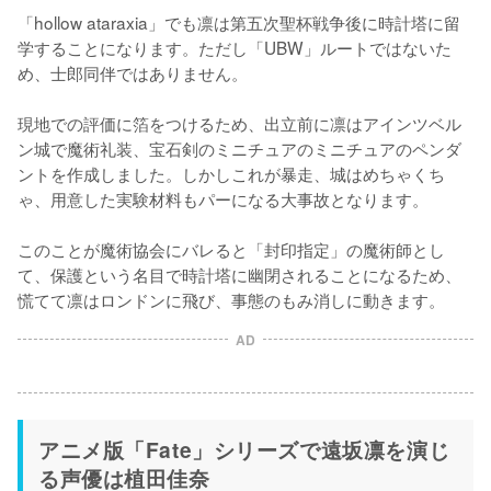
「hollow ataraxia」でも凛は第五次聖杯戦争後に時計塔に留
学することになります。ただし「UBW」ルートではないた
め、士郎同伴ではありません。

現地での評価に箔をつけるため、出立前に凛はアインツベル
ン城で魔術礼装、宝石剣のミニチュアのミニチュアのペンダ
ントを作成しました。しかしこれが暴走、城はめちゃくち
ゃ、用意した実験材料もパーになる大事故となります。

このことが魔術協会にバレると「封印指定」の魔術師とし
て、保護という名目で時計塔に幽閉されることになるため、
慌てて凛はロンドンに飛び、事態のもみ消しに動きます。
AD
アニメ版「Fate」シリーズで遠坂凛を演じ
る声優は植田佳奈