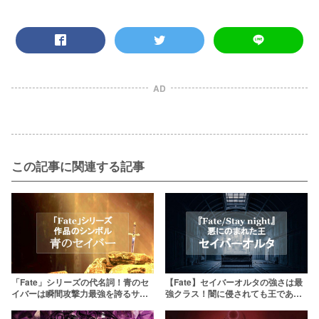
AD
この記事に関連する記事
「Fate」シリーズの代名詞！青のセ
【Fate】セイバーオルタの強さは最
イバーは瞬間攻撃力最強を誇るサー
強クラス！闇に侵されても王であり
ヴァント
続ける