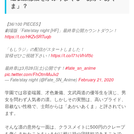
ま」？
【36/100 PIECES】
劇場版「Fate/stay night [HF]」最終章公開カウントダウン！
https://t.co/HKZvSRTuqb
「もしラジ」の配信がスタートしました！
皆様ぜひご視聴下さい！
https://t.co/l71cVhVf5c
最終章は3月28日(土)公開です！
#fate_sn_anime
pic.twitter.com/FhOtmMuJv2
— Fate/stay night (@Fate_SN_Anime)
February 21, 2020
学園では容姿端麗、才色兼備、文武両道の優等生を演じ、男
女を問わず人気者の凛。しかしその実態は、高いプライド、
容赦ない性格で、士郎からは「あかいあくま」と評されてい
ます。

そんな凛の意外な一面は、クラスメイトに500円のクレープ
を奢らされたことをいまだに根に持つ守銭奴であることで