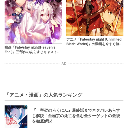
アニメ『Fate/stay night [Unlimited
Blade Works]』の動画を今すぐ無料
映画『Fate/stay night[Heaven’s
で観るには？【1話〜最終話まで配信
Feel]』三部作のあらすじキャストを
中】
紹介！
AD
「アニメ・漫画」の人気ランキング
『十字架のろくにん』最終話までネタバレあらす
じ解説！至極京の死亡を含む全ターゲットの最後
を徹底解説