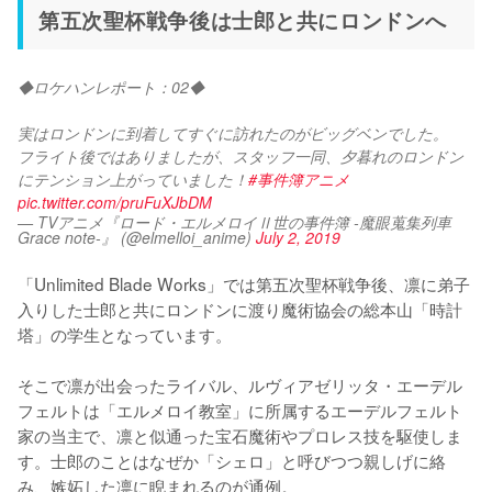
第五次聖杯戦争後は士郎と共にロンドンへ
◆ロケハンレポート：02◆
実はロンドンに到着してすぐに訪れたのがビッグベンでした。
フライト後ではありましたが、スタッフ一同、夕暮れのロンドン
にテンション上がっていました！
#事件簿アニメ
pic.twitter.com/pruFuXJbDM
— TVアニメ『ロード・エルメロイⅡ世の事件簿 -魔眼蒐集列車
Grace note-』 (@elmelloi_anime)
July 2, 2019
「Unlimited Blade Works」では第五次聖杯戦争後、凛に弟子
入りした士郎と共にロンドンに渡り魔術協会の総本山「時計
塔」の学生となっています。

そこで凛が出会ったライバル、ルヴィアゼリッタ・エーデル
フェルトは「エルメロイ教室」に所属するエーデルフェルト
家の当主で、凛と似通った宝石魔術やプロレス技を駆使しま
す。士郎のことはなぜか「シェロ」と呼びつつ親しげに絡
み、嫉妬した凛に睨まれるのが通例。
