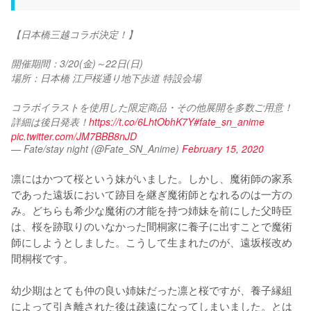
【日本橋三越コラボ決定！】
開催期間：3/20(金)～22日(日)
場所：日本橋 江戸桜通り地下歩道 特設会場
コラボイラストを使用した限定商品・その他展開を多数ご用意！
詳細は後日発表！
https://t.co/6LhtObhK7Y
#fate_sn_anime
pic.twitter.com/JM7BBB8nJD
— Fate/stay night (@Fate_SN_Anime)
February 15, 2020
凛にはかつて桜という妹がいました。しかし、魔術師の家系
であった遠坂において跡目を継ぎ魔術師となれるのは一方の
み。どちらも希少な魔術の才能を持つ姉妹を前にした父時臣
は、桜を跡取りのいなかった間桐家に養子に出すことで魔術
師にしようとしました。こうして生まれたのが、遠坂桜改め
間桐桜です。

幼少期はとても仲の良い姉妹だった凛と桜ですが、養子縁組
によって引き離された後は疎遠になってしまいました。とは