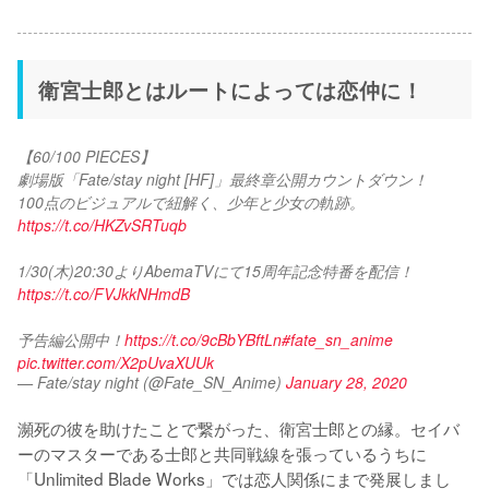
衛宮士郎とはルートによっては恋仲に！
【60/100 PIECES】
劇場版「Fate/stay night [HF]」最終章公開カウントダウン！
100点のビジュアルで紐解く、少年と少女の軌跡。
https://t.co/HKZvSRTuqb
1/30(木)20:30よりAbemaTVにて15周年記念特番を配信！
https://t.co/FVJkkNHmdB
予告編公開中！
https://t.co/9cBbYBftLn
#fate_sn_anime
pic.twitter.com/X2pUvaXUUk
— Fate/stay night (@Fate_SN_Anime)
January 28, 2020
瀕死の彼を助けたことで繋がった、衛宮士郎との縁。セイバ
ーのマスターである士郎と共同戦線を張っているうちに
「Unlimited Blade Works」では恋人関係にまで発展しまし