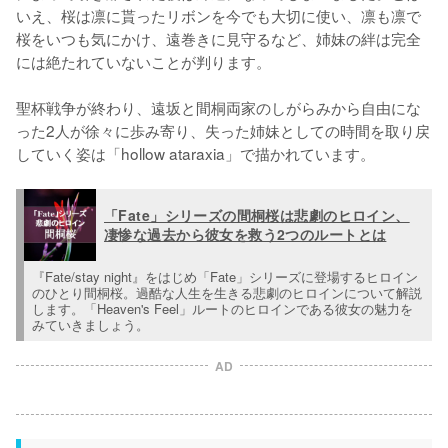
いえ、桜は凛に貰ったリボンを今でも大切に使い、凛も凛で
桜をいつも気にかけ、遠巻きに見守るなど、姉妹の絆は完全
には絶たれていないことが判ります。

聖杯戦争が終わり、遠坂と間桐両家のしがらみから自由にな
った2人が徐々に歩み寄り、失った姉妹としての時間を取り戻
していく姿は「hollow ataraxia」で描かれています。
「Fate」シリーズの間桐桜は悲劇のヒロイン、
凄惨な過去から彼女を救う2つのルートとは
『Fate/stay night』をはじめ「Fate」シリーズに登場するヒロイン
のひとり間桐桜。過酷な人生を生きる悲劇のヒロインについて解説
します。「Heaven's Feel」ルートのヒロインである彼女の魅力を
みていきましょう。
AD