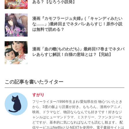
ある？【なろう小説発】
漫画『カモフラージュ夫婦』(「キャンディみたい
な……」)最終回までネタバレあらすじ！原作小説
は無料で読める？
漫画「血の轍(ちのわだち)」最終回17巻までネタバ
レあらすじ解説！白猫の意味とは？【完結】
この記事を書いたライター
すがり
フリーライター/1996年生まれ/愛知県在住 物心ついたとき
から、3度の飯より読書が好き。もちろん、漫画やアニメ、
映画、ドラマなど、物語ならなんでも好きです！好きなジ
ャンルはヒューマンドラマ、ミステリー、ファンタジーな
どですが、基本的に気になればなんでも読むし観ます。 配
信サービスはNetflixとU-NEXTを使用中。電子書籍サイトは