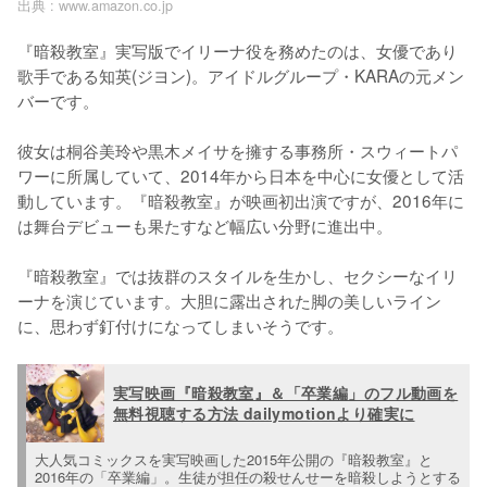
出典 :
www.amazon.co.jp
『暗殺教室』実写版でイリーナ役を務めたのは、女優であり
歌手である知英(ジヨン)。アイドルグループ・KARAの元メン
バーです。

彼女は桐谷美玲や黒木メイサを擁する事務所・スウィートパ
ワーに所属していて、2014年から日本を中心に女優として活
動しています。『暗殺教室』が映画初出演ですが、2016年に
は舞台デビューも果たすなど幅広い分野に進出中。

『暗殺教室』では抜群のスタイルを生かし、セクシーなイリ
ーナを演じています。大胆に露出された脚の美しいライン
に、思わず釘付けになってしまいそうです。
実写映画『暗殺教室』＆「卒業編」のフル動画を
無料視聴する方法 dailymotionより確実に
大人気コミックスを実写映画した2015年公開の『暗殺教室』と
2016年の「卒業編」。生徒が担任の殺せんせーを暗殺しようとする