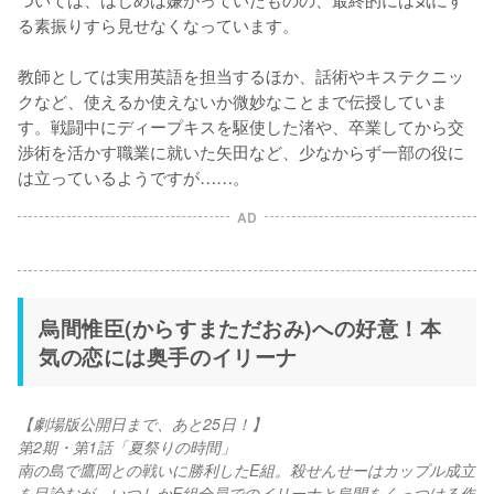
る素振りすら見せなくなっています。

教師としては実用英語を担当するほか、話術やキステクニッ
クなど、使えるか使えないか微妙なことまで伝授していま
す。戦闘中にディープキスを駆使した渚や、卒業してから交
渉術を活かす職業に就いた矢田など、少なからず一部の役に
は立っているようですが……。
AD
烏間惟臣(からすまただおみ)への好意！本
気の恋には奥手のイリーナ
【劇場版公開日まで、あと25日！】
第2期・第1話「夏祭りの時間」
南の島で鷹岡との戦いに勝利したE組。殺せんせーはカップル成立
を目論むが、いつしかE組全員でのイリーナと烏間をくっつける作