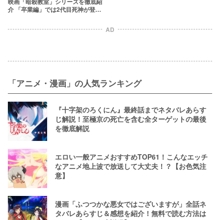
映画「暗殺教室」シリーズを徹底紹
介 「卒業編」では2代目死神が登場
しない？【あらすじ・キャスト】
AD
「アニメ・漫画」の人気ランキング
『十字架のろくにん』最終話までネタバレあらす
じ解説！至極京の死亡を含む全ターゲットの最後
を徹底解説
エロい一般アニメおすすめTOP61！こんなエッチ
なアニメ地上波で放送して大丈夫！？【お色気注
意】
漫画「ふつつかな悪女ではございますが」全話ネ
タバレあらすじ＆感想を紹介！無料で読む方法は