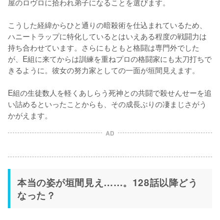
屋のロヴロに拾われ弟子になることを選びます。

こうした経緯からひと通りの暗殺術を仕込まれているため、
ハニートラップに特化しているとはいえある程度の戦闘力は
持ち合わせています。さらにもともと格闘は専門外でした
が、E組に来てからは訓練を重ねプロの格闘家にも太刀打ちで
きるように。彼女の努力家としての一面が垣間見えます。

E組の生徒数人を軽くあしらう死神との共闘で殺せんせーを追
い詰めるといったことからも、その成長ぶりの凄まじさがう
かがえます。
AD
本当の姿が垣間見え……。128話以降どう
なった？