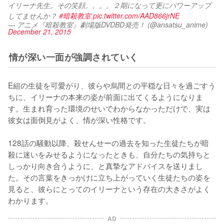
イリーナ先生。その笑顔。。。。２期になって更にパワーアップ
してませんか？ 
#暗殺教室
pic.twitter.com/AAD866jrNE
— アニメ『暗殺教室』劇場版DVDBD発売！ (@ansatsu_anime)
December 21, 2015
情が深い一面が強調されていく
E組の生徒を可愛がり、彼らや烏間との平穏な日々を過ごすう
ちに、イリーナの本来の姿が前面に出てくるようになりま
す。生まれ育った環境のせいでわからなかっただけで、実は
彼女は面倒見がよく、情が深い性格です。

128話の騒動以降、殺せんせーの過去を知った生徒たちが暗
殺に迷いをみせるようになったときも、自分たちの気持ちと
しっかり向き合うように、と真摯なアドバイスを送りまし
た。その言葉をきっかけに立ち上がっていく生徒たちの姿を
見ると、彼らにとってのイリーナという存在の大きさがよく
わかります。
AD