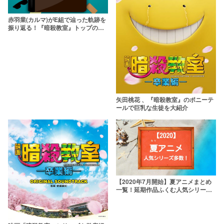
赤羽業(カルマ)がE組で辿った軌跡を
振り返る！『暗殺教室』トップの人
気キャラ
矢田桃花 、『暗殺教室』のポニーテ
ールで巨乳な生徒を大紹介
【2020年7月開始】夏アニメまとめ
一覧！延期作品ふくむ人気シリーズ
盛りだくさん