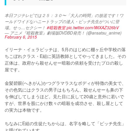
本日フジテレビでは２５：３０〜「大人の時間」の放送です！ワ
ールドワイドなハニートラップの達人・ビッチ先生がついに登
場。せっ…セクシー！ 
#暗殺教室
pic.twitter.com/WiXAZ326bV
— アニメ『暗殺教室』劇場版DVDBD発売！ (@ansatsu_anime)
February 6, 2015
イリーナ・イェラビッチは、5月のはじめに棚ヶ丘中学校の落
ちこぼれクラス・E組に英語教師としてやってきました。その
正体は、政府から殺せんせー暗殺の依頼を受けたプロの殺し
屋です。

金髪碧眼(へきがん)かつグラマラスなボディが特徴の美女で、
その色気にはクラスの男子はもちろん、殺せんせーも鼻の下
を伸ばしてしまうほど。見た目に反して20歳と意外に若いで
すが、世界を股にかけ数々の暗殺を成功させ、殺し屋として
の実力は本物です。

ちなみにE組の生徒たちからは、名字を略して「ビッチ先生」
と呼ばれています。
