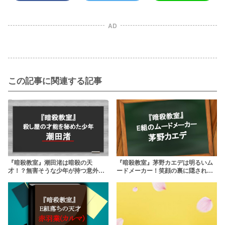
AD
この記事に関連する記事
『暗殺教室』潮田渚は暗殺の天
『暗殺教室』茅野カエデは明るいム
才！？無害そうな少年が持つ意外な
ードメーカー！笑顔の裏に隠された
ポテンシャル
正体とは