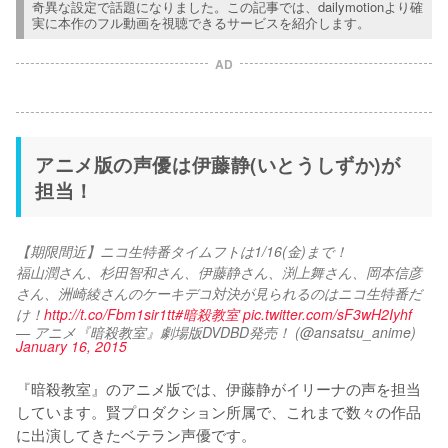
奇異な設定で話題になりました。この記事では、dailymotionより確
実に本作のフル動画を視聴できるサービスを紹介します。
AD
アニメ版の声優は伊藤静(いとうしずか)が
担当！
【期限間近】ニコ生特番タイムフトは1/16(金)まで！
福山潤さん、杉田智和さん、伊藤静さん、渕上舞さん、岡本信彦
さん、洲崎綾さんのケーキデコ対決が見られるのはニコ生特番だ
け！
http://t.co/Fbm1sir1tt
#暗殺教室
pic.twitter.com/sF3wH2Iyhf
— アニメ『暗殺教室』劇場版DVDBD発売！ (@ansatsu_anime)
January 16, 2015
『暗殺教室』のアニメ版では、伊藤静がイリーナの声を担当
しています。賢プロダクション所属で、これまで数々の作品
に出演してきたベテラン声優です。
