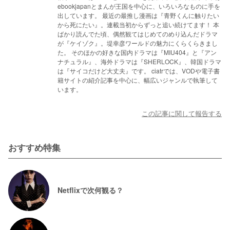
ebookjapanとまんが王国を中心に、いろいろなものに手を
出しています。 最近の最推し漫画は『青野くんに触りたい
から死にたい』。連載当初からずっと追い続けてます！ 本
ばかり読んでた頃、偶然観てはじめてのめり込んだドラマ
が『ケイゾク』。堤幸彦ワールドの魅力にくらくらきまし
た。 そのほかの好きな国内ドラマは『MIU404』と『アン
ナチュラル』、海外ドラマは『SHERLOCK』、韓国ドラマ
は『サイコだけど大丈夫』です。 ciatrでは、VODや電子書
籍サイトの紹介記事を中心に、幅広いジャンルで執筆して
います。
この記事に関して報告する
おすすめ特集
Netflixで次何観る？