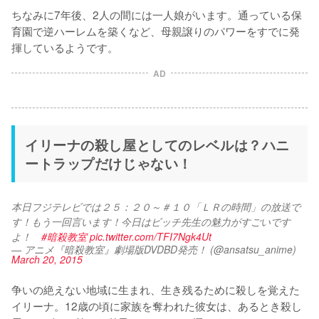
ちなみに7年後、2人の間には一人娘がいます。通っている保
育園で逆ハーレムを築くなど、母親譲りのパワーをすでに発
揮しているようです。
AD
イリーナの殺し屋としてのレベルは？ハニ
ートラップだけじゃない！
本日フジテレビでは２５：２０～＃１０「ＬＲの時間」の放送で
す！もう一回言います！今日はビッチ先生の魅力がすごいです
よ！　
#暗殺教室
pic.twitter.com/TFI7Ngk4Ut
— アニメ『暗殺教室』劇場版DVDBD発売！ (@ansatsu_anime)
March 20, 2015
争いの絶えない地域に生まれ、生き残るために殺しを覚えた
イリーナ。12歳の頃に家族を奪われた彼女は、あるとき殺し