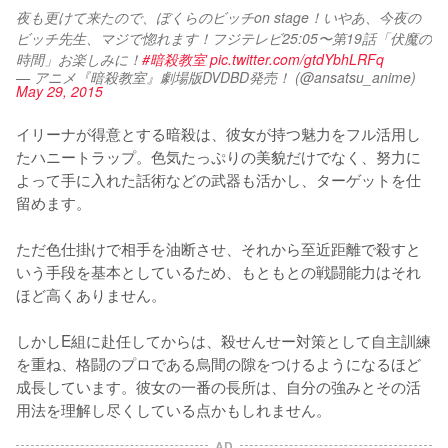
夜も更けて来たので、ぼくらのビッチon stage！いやあ、今夜の
ビッチ先生、マジで惚れます！フジテレビ25:05〜第19話「伏魔の
時間」お楽しみに！
#暗殺教室
pic.twitter.com/gtdYbhLRFq
— アニメ『暗殺教室』劇場版DVDBD発売！ (@ansatsu_anime)
May 29, 2015
イリーナが得意とする暗殺は、彼女が持つ魅力をフル活用し
たハニートラップ。色気たっぷりの美貌だけでなく、努力に
よって手に入れた話術などの武器も活かし、ターゲットを仕
留めます。

ただ色仕掛けで相手を油断させ、それから至近距離で殺すと
いう手段を基本としているため、もともとの戦闘能力はそれ
ほど高くありません。

しかしE組に赴任してからは、殺せんせー対策として自主訓練
を重ね、格闘のプロである烏間の隙をつけるようになるほど
成長しています。彼女の一番の長所は、自分の強みとその活
用法を理解し尽くしている点かもしれません。
AD