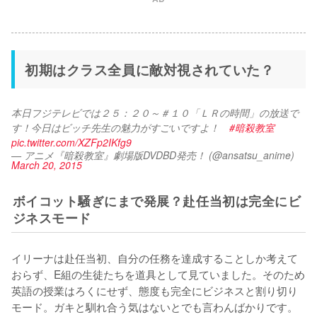
初期はクラス全員に敵対視されていた？
本日フジテレビでは２５：２０～＃１０「ＬＲの時間」の放送で
す！今日はビッチ先生の魅力がすごいですよ！　
#暗殺教室
pic.twitter.com/XZFp2IKfg9
— アニメ『暗殺教室』劇場版DVDBD発売！ (@ansatsu_anime)
March 20, 2015
ボイコット騒ぎにまで発展？赴任当初は完全にビ
ジネスモード
イリーナは赴任当初、自分の任務を達成することしか考えて
おらず、E組の生徒たちを道具として見ていました。そのため
英語の授業はろくにせず、態度も完全にビジネスと割り切り
モード。ガキと馴れ合う気はないとでも言わんばかりです。
