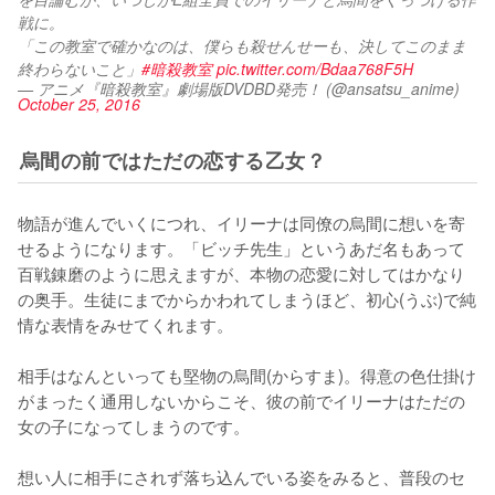
戦に。
「この教室で確かなのは、僕らも殺せんせーも、決してこのまま
終わらないこと」
#暗殺教室
pic.twitter.com/Bdaa768F5H
— アニメ『暗殺教室』劇場版DVDBD発売！ (@ansatsu_anime)
October 25, 2016
烏間の前ではただの恋する乙女？
物語が進んでいくにつれ、イリーナは同僚の烏間に想いを寄
せるようになります。「ビッチ先生」というあだ名もあって
百戦錬磨のように思えますが、本物の恋愛に対してはかなり
の奥手。生徒にまでからかわれてしまうほど、初心(うぶ)で純
情な表情をみせてくれます。

相手はなんといっても堅物の烏間(からすま)。得意の色仕掛け
がまったく通用しないからこそ、彼の前でイリーナはただの
女の子になってしまうのです。

想い人に相手にされず落ち込んでいる姿をみると、普段のセ