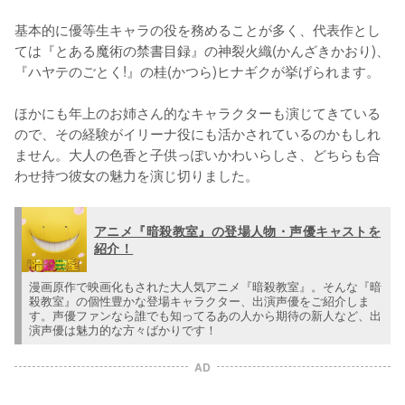
基本的に優等生キャラの役を務めることが多く、代表作とし
ては『とある魔術の禁書目録』の神裂火織(かんざきかおり)、
『ハヤテのごとく!』の桂(かつら)ヒナギクが挙げられます。

ほかにも年上のお姉さん的なキャラクターも演じてきている
ので、その経験がイリーナ役にも活かされているのかもしれ
ません。大人の色香と子供っぽいかわいらしさ、どちらも合
わせ持つ彼女の魅力を演じ切りました。
アニメ『暗殺教室』の登場人物・声優キャストを
紹介！
漫画原作で映画化もされた大人気アニメ『暗殺教室』。そんな『暗
殺教室』の個性豊かな登場キャラクター、出演声優をご紹介しま
す。声優ファンなら誰でも知ってるあの人から期待の新人など、出
演声優は魅力的な方々ばかりです！
AD