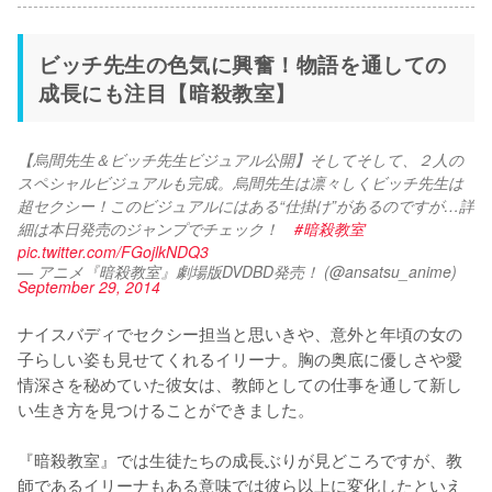
ビッチ先生の色気に興奮！物語を通しての
成長にも注目【暗殺教室】
【烏間先生＆ビッチ先生ビジュアル公開】そしてそして、２人の
スペシャルビジュアルも完成。烏間先生は凛々しくビッチ先生は
超セクシー！このビジュアルにはある“仕掛け”があるのですが…詳
細は本日発売のジャンプでチェック！　
#暗殺教室
pic.twitter.com/FGojlkNDQ3
— アニメ『暗殺教室』劇場版DVDBD発売！ (@ansatsu_anime)
September 29, 2014
ナイスバディでセクシー担当と思いきや、意外と年頃の女の
子らしい姿も見せてくれるイリーナ。胸の奥底に優しさや愛
情深さを秘めていた彼女は、教師としての仕事を通して新し
い生き方を見つけることができました。

『暗殺教室』では生徒たちの成長ぶりが見どころですが、教
師であるイリーナもある意味では彼ら以上に変化したといえ