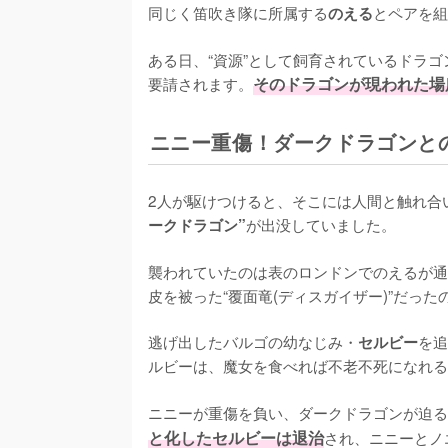
同じく笛吹き隊に所属する
とペアを組
のえる
ある日、“資源”として飼育されているドラ
要請されます。
そのドラゴンが現われた場
ニニー重傷！ダークドラゴンと
2人が駆けつけると、そこには人間と触れ合
が出没していました。

ークドラゴン”
襲われていたのは表のロンドンでのえるが通
皮を被った“覆面竜(ディスガイザー)”だったの
逃げ出したバルゴの幼なじみ・
を追
セルビー
ルビーは、魔女を食べれば不老不死になれる
ニニーが重傷を負い、ダークドラゴンが迫る
と化したセルビーは退治
され、ニニーとノ