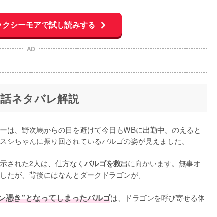
ックシーモアで試し読みする
AD
』第1話ネタバレ解説
ーは、野次馬からの目を避けて今日もWBに出勤中。のえると
スシちゃんに振り回されているバルゴの姿が見えました。

示された2人は、仕方なく
に向かいます。無事オ
バルゴを救出
したが、背後にはなんとダークドラゴンが。

ゴン憑き”となってしまったバルゴ
は、ドラゴンを呼び寄せる体