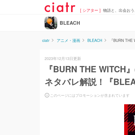
[ シアター ]
物語と、出会おう
BLEACH
ciatr
アニメ・漫画
BLEACH
『BURN T
2023年12月13日更新
『BURN THE WIT
ネタバレ解説！『BLE
このページにはプロモーションが含まれています