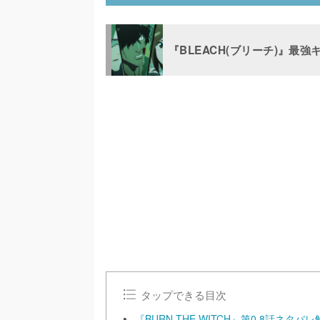
『BLEACH(ブリーチ)』最
タップできる目次
『BURN THE WITCH』第0.8話ネタバ