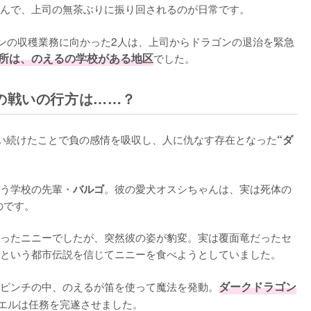
んで、上司の無茶ぶりに振り回されるのが日常です。

ゴンの収穫業務に向かった2人は、上司からドラゴンの退治を緊急
所は、のえるの学校がある地区
でした。
の戦いの行方は……？
い続けたことで負の感情を吸収し、人に仇なす存在となった
“ダ
う学校の先輩・
。彼の愛犬オスシちゃんは、実は死体の
バルゴ
です。

ったニニーでしたが、突然彼の姿が豹変。実は覆面竜だったセ
という都市伝説を信じてニニーを食べようとしていました。

ピンチの中、のえるが笛を使って魔法を発動。
ダークドラゴン
エルは任務を完遂させました。