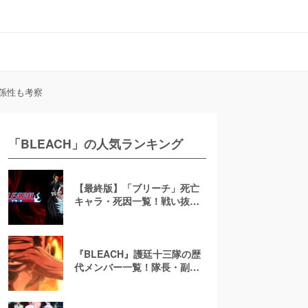
関係性も考察
「BLEACH」の人気ランキング
【最終版】「ブリーチ」死亡
キャラ・死因一覧！戦い抜い
た生存キャラの解説も
【BLEACH】
『BLEACH』護廷十三隊の歴
代メンバー一覧！隊長・副隊
長の入れ替わりや強さランキ
ングを徹底解説