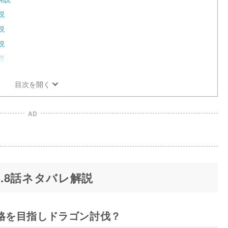
説
説
説
説
目次を開く
AD
第0.8話ネタバレ解説
格を目指しドラゴン討伐？