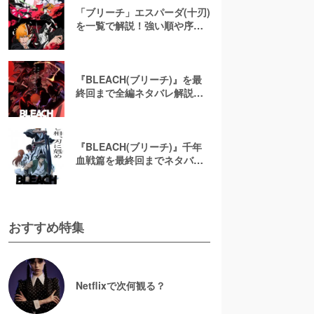
「ブリーチ」エスパーダ(十刃)
を一覧で解説！強い順や序
列・十刃落ちまで徹底解説
【BLEACH】
『BLEACH(ブリーチ)』を最
終回まで全編ネタバレ解説！
獄頤鳴鳴篇(ごくいめいめいへ
ん)など読み切りやスピンオフ
にも迫る
『BLEACH(ブリーチ)』千年
血戦篇を最終回までネタバレ
解説！アニメの続き・第4クー
ルは漫画の何巻から？
おすすめ特集
Netflixで次何観る？