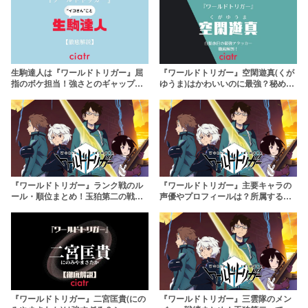
生駒達人は『ワールドトリガー』屈
『ワールドトリガー』空閑遊真(くが
指のボケ担当！強さとのギャップを
ゆうま)はかわいいのに最強？秘めた
徹底解剖
る能力から名言まで
『ワールドトリガー』ランク戦のル
『ワールドトリガー』主要キャラの
ール・順位まとめ！玉狛第二の戦況
声優やプロフィールは？所属する隊
が気になる
ごとに徹底紹介！
『ワールドトリガー』二宮匡貴(にの
『ワールドトリガー』三雲隊のメン