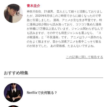
青木圭介
神奈川在住、21歳男。 芸人として細々と活動しておりまし
たが、2020年6月頃このご時世でさらに細くなったので早
急に引退しました。 漫画、アニメが主な生き甲斐です。特
に漫画は幼少期から読み漁っており、コツコツ集めた漫画
が本棚に1万冊以上並んでいます。ジャンル関わらずなんで
も読みますが、その中でも得意ジャンルを選ぶなら、「ス
ポ根漫画」と「不良漫画」です。 アニメはラノベ原作のも
のをよく観ますが、昔から深夜アニメを夜中こっそり観る
のが好きでした。 あの背徳感、たまんないですよね。
この記事に関して報告する
おすすめ特集
Netflixで次何観る？