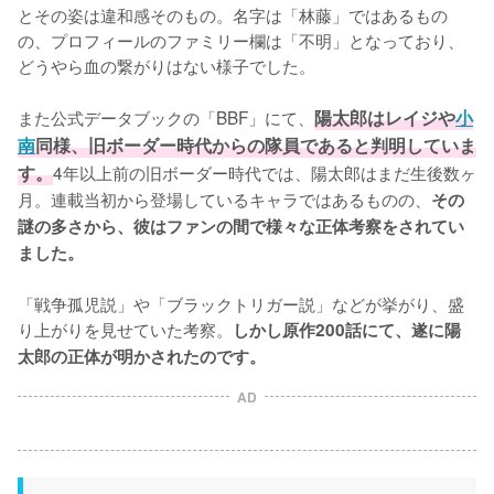
とその姿は違和感そのもの。名字は「林藤」ではあるもの
の、プロフィールのファミリー欄は「不明」となっており、
どうやら血の繋がりはない様子でした。

また公式データブックの「BBF」にて、
陽太郎はレイジや
小
南
同様、旧ボーダー時代からの隊員であると判明していま
す。
4年以上前の旧ボーダー時代では、陽太郎はまだ生後数ヶ
月。連載当初から登場しているキャラではあるものの、
その
謎の多さから、彼はファンの間で様々な正体考察をされてい
ました。
「戦争孤児説」や「ブラックトリガー説」などが挙がり、盛
り上がりを見せていた考察。
しかし原作200話にて、遂に陽
太郎の正体が明かされたのです。
AD