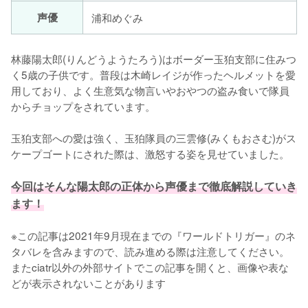
声優
浦和めぐみ
林藤陽太郎(りんどうようたろう)はボーダー玉狛支部に住みつ
く5歳の子供です。普段は木崎レイジが作ったヘルメットを愛
用しており、よく生意気な物言いやおやつの盗み食いで隊員
からチョップをされています。

玉狛支部への愛は強く、玉狛隊員の三雲修(みくもおさむ)がス
ケープゴートにされた際は、激怒する姿を見せていました。

今回はそんな陽太郎の正体から声優まで徹底解説していき
ます！
※この記事は2021年9月現在までの『ワールドトリガー』のネ
タバレを含みますので、読み進める際は注意してください。
またciatr以外の外部サイトでこの記事を開くと、画像や表な
どが表示されないことがあります