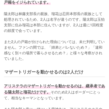
戸籍をイジられています。
陽太郎は林藤支部長の親族、瑠花は忍田本部長の親族として
処理されているため、2人は名字が違うのです。陽太郎は玉狛
支部に住み瑠花は本部に住んでいますが、2人は週に1回程度
の頻度で会っています。

また2人の戸籍が分けられた理由については、未だ判明してい
ません。ファンの間では、「姉弟とバレないため？」「違和
感なく別々の場所で暮らさせるため？」と様々な考察がされ
ていました。
マザートリガーを動かせるのは2人だけ
アリステラのマザートリガーを動かせるのは、継承者であ
る陽太郎と瑠花だけです。
そのため2人はボーダーにとっ
て、相当なキーマンとなっています。

また陽太郎と常に一緒にいる雷神丸は、アリステラのクラウ