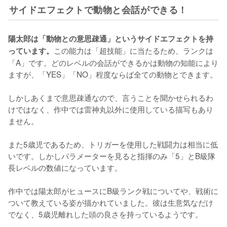
サイドエフェクトで動物と会話ができる！
陽太郎は「動物との意思疎通」というサイドエフェクトを持
この能力は「超技能」に当たるため、ランクは
っています。
「A」です。どのレベルの会話ができるかは動物の知能により
ますが、「YES」「NO」程度ならば全ての動物とできます。

しかしあくまで意思疎通なので、言うことを聞かせられるわ
けではなく、作中では雷神丸以外に使用している描写もあり
ません。

また5歳児であるため、トリガーを使用した戦闘力は相当に低
いです。しかしパラメーターを見ると指揮のみ「5」とB級隊
長レベルの数値になっています。

作中では陽太郎がヒュースにB級ランク戦についてや、戦術に
ついて教えている姿が描かれていました。彼は生意気なだけ
でなく、5歳児離れした頭の良さを持っているようです。