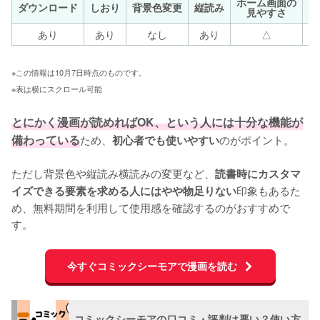
ホーム画面の
ダウンロード
しおり
背景色変更
縦読み
見やすさ
し
あり
あり
なし
あり
△
※この情報は10月7日時点のものです。
※表は横にスクロール可能
とにかく漫画が読めればOK、という人には十分な機能が
備わっている
ため、
のがポイント。

初心者でも使いやすい
ただし背景色や縦読み横読みの変更など、
読書時にカスタマ
印象もあるた
イズできる要素を求める人にはやや物足りない
め、無料期間を利用して使用感を確認するのがおすすめで
す。
今すぐコミックシーモアで漫画を読む
コミックシーモアの口コミ・評判は悪い？使い方