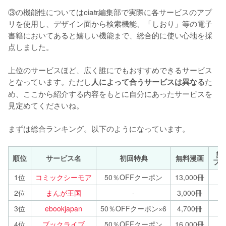
③の機能性についてはciatr編集部で実際に各サービスのアプ
リを使用し、デザイン面から検索機能、「しおり」等の電子
書籍においてあると嬉しい機能まで、総合的に使い心地を採
点しました。

上位のサービスほど、広く誰にでもおすすめできるサービス
となっています。ただし
た
人によって合うサービスは異なる
め、ここから紹介する内容をもとに自分にあったサービスを
見定めてくださいね。

まずは総合ランキング。以下のようになっています。
読
順位
サービス名
初回特典
無料漫画
プ
1位
コミックシーモア
50％OFFクーポン
13,000冊
2位
まんが王国
-
3,000冊
3位
ebookjapan
50％OFFクーポン×6
4,700冊
4位
ブックライブ
50％OFFクーポン
16,000冊