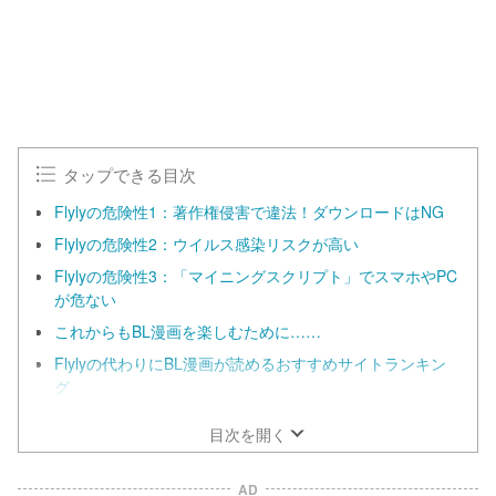
0
.
0
0
%
タップできる目次
Flylyの危険性1：著作権侵害で違法！ダウンロードはNG
Flylyの危険性2：ウイルス感染リスクが高い
Flylyの危険性3：「マイニングスクリプト」でスマホやPC
が危ない
これからもBL漫画を楽しむために……
Flylyの代わりにBL漫画が読めるおすすめサイトランキン
グ
目次を開く
AD