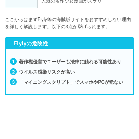
人気の名作少女漫画がズラリ
ここからはまずFlyly等の海賊版サイトをおすすめしない理由
を詳しく解説します。以下の3点が挙げられます。
Flylyの危険性
著作権侵害でユーザーも法律に触れる可能性あり
ウイルス感染リスクが高い
「マイニングスクリプト」でスマホやPCが危ない
L
o
/
U
a
n
d
m
e
u
d
t
:
e
1
0