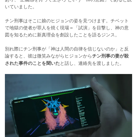
いていました。

チン刑事はそこに娘のヒジョンの姿を見つけます。チベット
で地獄の使者が罪人を焼く現場＝「試演」を目撃し、神の意
図を知るために新真理会を創設したことを語るジンス。

別れ際にチン刑事が「神は人間の自律を信じないのか」と反
論すると、彼は微笑みながらヒジョンから
チン刑事の妻が殺
と話し、連絡先を渡しました。
された事件のことを聞いた