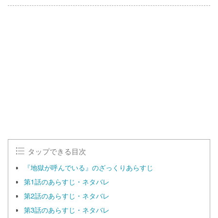
L
o
/
U
a
n
d
m
e
u
d
t
:
e
1
0
0
.
0
0
%
タップできる目次
『地獄が呼んでいる』のざっくりあらすじ
第1話のあらすじ・ネタバレ
第2話のあらすじ・ネタバレ
第3話のあらすじ・ネタバレ