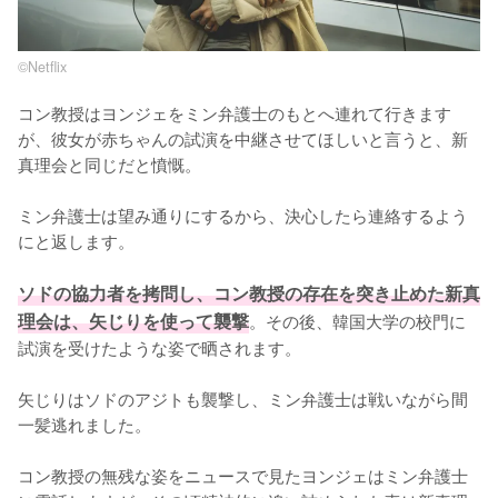
©︎Netflix
コン教授はヨンジェをミン弁護士のもとへ連れて行きます
が、彼女が赤ちゃんの試演を中継させてほしいと言うと、新
真理会と同じだと憤慨。

ミン弁護士は望み通りにするから、決心したら連絡するよう
にと返します。

ソドの協力者を拷問し、コン教授の存在を突き止めた新真
理会は、矢じりを使って襲撃
。その後、韓国大学の校門に
試演を受けたような姿で晒されます。

矢じりはソドのアジトも襲撃し、ミン弁護士は戦いながら間
一髪逃れました。

コン教授の無残な姿をニュースで見たヨンジェはミン弁護士