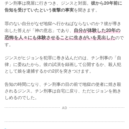
チン刑事は廃屋に行きつき、ジンスと対面。
彼から20年前に
を聞きます。

告知を受けていたという衝撃の事実
罪のない自分がなぜ地獄へ行かねばならないのか？彼が導き
出した答えが「神の意志」であり、
自分が体験した20年の
恐怖を人々にも体験させることに生きがいを見出した
ので
す。

ジンスがヒジョンを犯罪に巻き込んだのは、チン刑事の「自
律」に委ねたから。彼の試演を録画して公開するか、殺人犯
として娘を逮捕するかの2択を突きつけます。

告知の時間になり、チン刑事の目の前で地獄の使者に焼き殺
されるジンス。チン刑事は自宅に戻り、ただヒジョンを抱き
しめるのでした。
AD