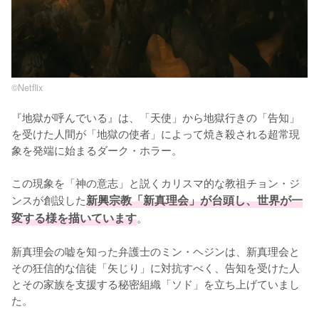
©︎Netflix
『地獄が呼んでいる』は、「天使」から地獄行きの「告知」
を受けた人間が「地獄の使者」によって焼き殺される超常現
象を発端に始まるダーク・ホラー。

この現象を「神の意志」と説くカリスマ的な教祖チョン・ジ
ンスが創設した
新興宗教「新真理会」が台頭し、世界が一
変する様を描いています
。

新真理会の嘘を知った弁護士のミン・ヘジンは、新真理会と
その狂信的な信徒「矢じり」に対抗すべく、告知を受けた人
とその家族を支援する秘密組織「ソド」を立ち上げていまし
た。
