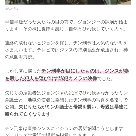
©︎Netflix
半信半疑だった人たちの目の前で、ジョンジャの試演が始ま
ります。その様に畏怖を感じ、自然とひれ伏していく人々。

連絡の取れないヒジョンを探し、チン刑事は人気のない町を
さまよいます。テレビではジンスの特別番組が放送され、神
の意図を力説。

しかし署に戻った
チン刑事が目にしたものは、ジンスが妻
を殺した犯人を運び出す防犯カメラの映像
でした。

矢じりの扇動者はジョンジャの試演でひれ伏さなかったミン
弁護士と、地獄の使者に発砲したチン刑事の写真を名指しで
公開。
矢じりたちがミン弁護士と母親を襲い、母親は暴徒に
殴られて亡くなります。
チン刑事は直接ジンスにヒジョンの居所を聞こうとします
が、ジンスは電話で場所を指示してきました。
