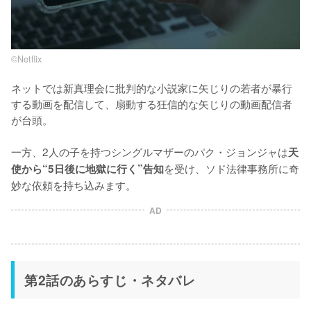
©︎Netflix
ネットでは新真理会に批判的な小説家に矢じりの若者が暴行
する動画を配信して、扇動する狂信的な矢じりの動画配信者
が台頭。

一方、2人の子を持つシングルマザーのパク・ジョンジャは
天
を受け、ソド法律事務所に奇
使から“5日後に地獄に行く”告知
妙な依頼を持ち込みます。
AD
第2話のあらすじ・ネタバレ