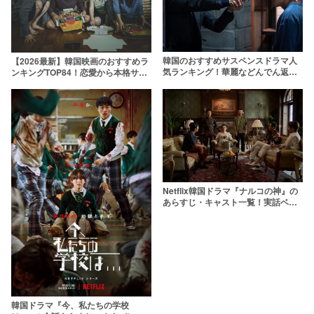
韓国のおすすめサスペンスドラマ人
【2026最新】韓国映画のおすすめラ
気ランキング！華麗などんでん返し
ンキングTOP84！恋愛から本格サス
に釘付け【2025年最新】
ペンスまで傑作ぞろい
Netflix韓国ドラマ『ナルコの神』の
あらすじ・キャスト一覧！実話ベー
スの衝撃作を今すぐ観よう
韓国ドラマ『今、私たちの学校