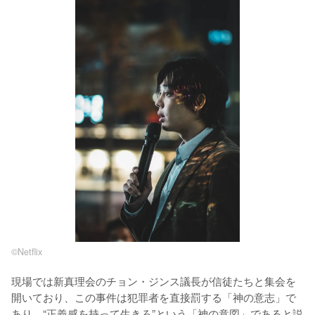
©︎Netflix
現場では新真理会のチョン・ジンス議長が信徒たちと集会を
開いており、この事件は犯罪者を直接罰する「神の意志」で
あり、“正義感を持って生きろ”という「神の意図」であると説