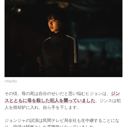
©︎Netflix
その頃、母の死は自分のせいだと思い悩むヒジョンは、
ジン
スとともに母を殺した犯人を襲っていました
。ジンスは犯
人を焼却炉に入れ、自ら手を下します。

ジョンジャの試演は民間テレビ局全社も生中継することにな
り、現場は騒然とした雰囲気になっていました。