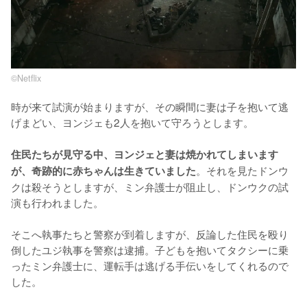
©︎Netflix
時が来て試演が始まりますが、その瞬間に妻は子を抱いて逃
げまどい、ヨンジェも2人を抱いて守ろうとします。

住民たちが見守る中、ヨンジェと妻は焼かれてしまいます
。それを見たドンウ
が、奇跡的に赤ちゃんは生きていました
クは殺そうとしますが、ミン弁護士が阻止し、ドンウクの試
演も行われました。

そこへ執事たちと警察が到着しますが、反論した住民を殴り
倒したユジ執事を警察は逮捕。子どもを抱いてタクシーに乗
ったミン弁護士に、運転手は逃げる手伝いをしてくれるので
した。
