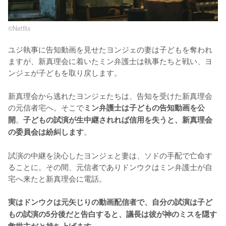
©︎Netflix
ユジ執事に告知動画を見せたヨンジェの妻は子どもを奪われ
ますが、新真理会に着いたミン弁護士は執事たちと戦い、ヨ
ンジェが子どもを取り戻します。

新真理会から逃れたヨンジェたちは、告知を受けた新真理会
の元信者宅へ。そこで
ミン弁護士は子どもの告知動画を公
。
開
子どもの試演が生中継されれば信用を失うと、新真理会
。

の委員会は紛糾します
試演の中継を決心したヨンジェと妻は、ソドの手配で亡命す
ることに。その間、元信者でありドンウクはミン弁護士が自
宅へ来たと新真理会に電話。

実はドンウクは元矢じりの動画配信者で、自分の試演は子ど
もの試演の5分後だと告白すると、議長は彼が神のミスを隠す
。
