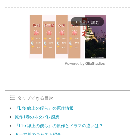
もっと読む
arrow_forward_ios
Powered by 
GliaStudios
M
u
t
e
タップできる目次
『Life 線上の僕ら』の原作情報
原作1巻のネタバレ感想
『Life 線上の僕ら』の原作とドラマの違いは？
ドラマ版のキャスト紹介