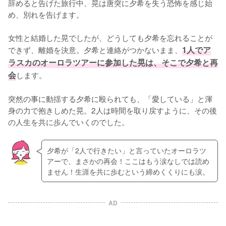
辞めると告げた旅行中、晃は唐突に夕希を失う恐怖を感じ始
め、別れを告げます。

女性と結婚した晃でしたが、どうしても夕希を忘れることが
できず、離婚を決意。夕希と連絡がつかないまま、
1人でア
ラスカのオーロラツアーに参加した晃は、そこで夕希と再
会
します。

突然の事に動揺する夕希に殴られても、「愛している」と渾
身の力で抱きしめた晃。2人は時間を取り戻すように、その後
の人生を共に歩んでいくのでした。
夕希が「2人で行きたい」と言っていたオーロラツ
アーで、まさかの再会！ここはもう涙なしでは読め
ません！生涯を共に歩むという締めくくりにも涙。
AD