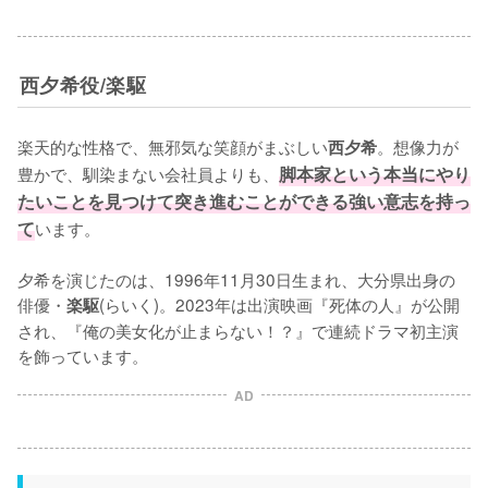
西夕希役/楽駆
楽天的な性格で、無邪気な笑顔がまぶしい
。想像力が
西夕希
豊かで、馴染まない会社員よりも、
脚本家という本当にやり
たいことを見つけて突き進むことができる強い意志を持っ
て
います。

夕希を演じたのは、1996年11月30日生まれ、大分県出身の
俳優・
(らいく)。2023年は出演映画『死体の人』が公開
楽駆
され、『俺の美女化が止まらない！？』で連続ドラマ初主演
を飾っています。
AD