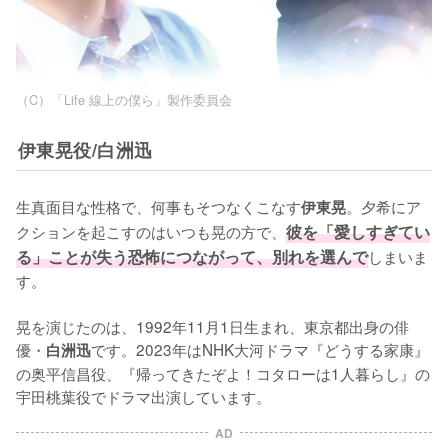
（C）「Life 線上の僕ら」製作委員会
伊東晃役/白洲迅
生真面目な性格で、何事もそつなくこなす
。夕希にア
伊東晃
クションを起こすのはいつも晃の方で、
彼を「愛しすぎてい
る」ことが失う恐怖につながって、別れを選んで
しまいま
す。

晃を演じたのは、1992年11月1日生まれ、東京都出身の俳
優・
です。2023年はNHK大河ドラマ『どうする家康』
白洲迅
の奥平信昌役、『帰ってきたぞよ！コタローは1人暮らし』の
宇田桃葉役でドラマ出演しています。
AD