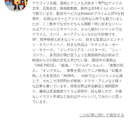
アラフィフ主婦。漫画とアニメも大好き！専門はアメリカ
文学。広島在住、映画館勤務。新作は月5本くらいのペース
で観ています。配信サービスはAmazonプライムとdTVを利
用中。 以前はホラーとアメコミ以外なら何でも観ていまし
たが、ここ数年でなぜかどちらも開眼！特に好きなジャン
ルはアクションとサスペンス。さらに細かいジャンルでは
クライム、スパイ、カーアクションものが大好物です。
SF、戦争映画も好きなジャンル。 好きな監督はクエンティ
ン・タランティーノ。好きな作品は『ナチュラル・ボー
ン・キラーズ』『イングロリアス・バスターズ』『シン・
ゴジラ』。多言語が飛び交うような無国籍作品が好みで、
映画からその国の文化も学びたい派。 購読中の漫画は
『ONE PIECE』『銀魂』『ゴールデンカムイ』『進撃の巨
人』『キングダム』、衝撃を受けたアニメ映画は『幻魔大
戦』と大友克洋の『AKIRA』。 ciatrではノンジャンルな感
じで、それこそ洋邦問わず映画・ドラマ・アニメなど様々
な記事を書いています。得意分野は作品解説と相関図作
り。趣味は音楽鑑賞でドラム習得中。絵も描くので、今後
もしイラスト作成などあればチャレンジしてみたいと思っ
ています。
この記事に関して報告する