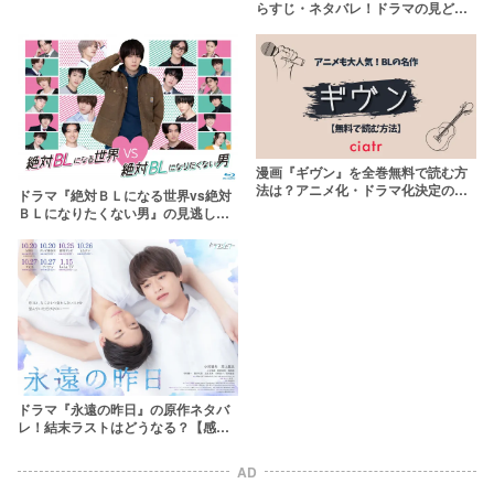
まで【2026年最新】
らすじ・ネタバレ！ドラマの見どこ
ろやキャストも
漫画『ギヴン』を全巻無料で読む方
法は？アニメ化・ドラマ化決定のBL
ドラマ『絶対ＢＬになる世界vs絶対
漫画を読もう
ＢＬになりたくない男』の見逃し配
信動画を無料で観られるサブスクま
とめ
ドラマ『永遠の昨日』の原作ネタバ
レ！結末ラストはどうなる？【感涙
必至のBL】
AD