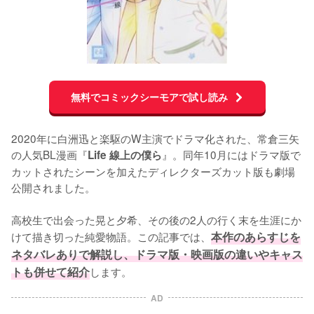
無料でコミックシーモアで試し読み
2020年に白洲迅と楽駆のW主演でドラマ化された、常倉三矢
の人気BL漫画『
』。同年10月にはドラマ版で
Life 線上の僕ら
カットされたシーンを加えたディレクターズカット版も劇場
公開されました。

高校生で出会った晃と夕希、その後の2人の行く末を生涯にか
けて描き切った純愛物語。この記事では、
本作のあらすじを
ネタバレありで解説し、ドラマ版・映画版の違いやキャス
トも併せて紹介
します。
AD