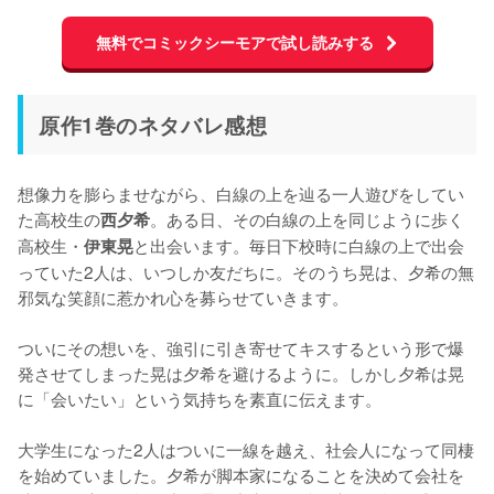
無料でコミックシーモアで試し読みする
原作1巻のネタバレ感想
想像力を膨らませながら、白線の上を辿る一人遊びをしてい
た高校生の
。ある日、その白線の上を同じように歩く
西夕希
高校生・
と出会います。毎日下校時に白線の上で出会
伊東晃
っていた2人は、いつしか友だちに。そのうち晃は、夕希の無
邪気な笑顔に惹かれ心を募らせていきます。

ついにその想いを、強引に引き寄せてキスするという形で爆
発させてしまった晃は夕希を避けるように。しかし夕希は晃
に「会いたい」という気持ちを素直に伝えます。

大学生になった2人はついに一線を越え、社会人になって同棲
を始めていました。夕希が脚本家になることを決めて会社を