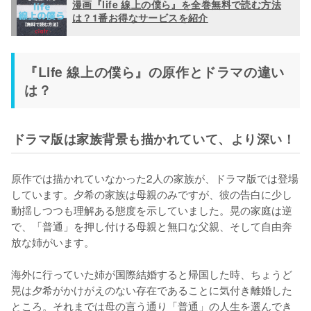
漫画『life 線上の僕ら』を全巻無料で読む方法
は？1番お得なサービスを紹介
『Life 線上の僕ら』の原作とドラマの違い
は？
ドラマ版は家族背景も描かれていて、より深い！
原作では描かれていなかった2人の家族が、ドラマ版では登場
しています。夕希の家族は母親のみですが、彼の告白に少し
動揺しつつも理解ある態度を示していました。晃の家庭は逆
で、「普通」を押し付ける母親と無口な父親、そして自由奔
放な姉がいます。

海外に行っていた姉が国際結婚すると帰国した時、ちょうど
晃は夕希がかけがえのない存在であることに気付き離婚した
ところ。それまでは母の言う通り「普通」の人生を選んでき