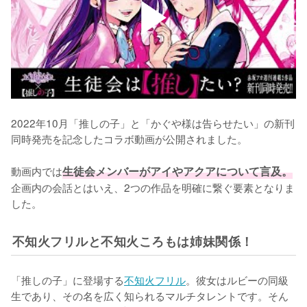
2022年10月「推しの子」と「かぐや様は告らせたい」の新刊
同時発売を記念したコラボ動画が公開されました。

動画内では
生徒会メンバーがアイやアクアについて言及。
企画内の会話とはいえ、2つの作品を明確に繋ぐ要素となりま
した。
不知火フリルと不知火ころもは姉妹関係！
「推しの子」に登場する
不知火フリル
。彼女はルビーの同級
生であり、その名を広く知られるマルチタレントです。そん