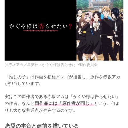
(c)赤坂アカ／集英社・かぐや様は告らせたい製作委員会
「推しの子」は作画を横槍メンゴが担当し、原作を赤坂アカ
が担当しています。

実はこの原作者である赤坂アカは「かぐや様は告らせたい」
の作者。なんと
両作品には「原作者が同じ」
という、何よ
りも大きな共通点が存在するのです。
恋愛の本音と建前を描いている