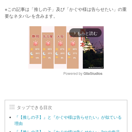
※この記事は「推しの子」及び「かぐや様は告らせたい」の重
要なネタバレを含みます。
もっと読む
arrow_forward_ios
Powered by 
GliaStudios
M
u
t
e
タップできる目次
『【推しの子】』と『かぐや様は告らせたい』が似ている
理由
『【推しの子】』と『かぐや様は告らせたい』2つの作品