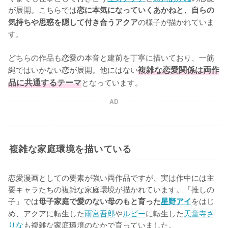
が展開。こちらでは
恋に本気になっていくあかねと、自らの
の様子が描かれていま
気持ちや思惑を隠して付き合うアクア
す。

どちらの作品も恋愛の本音と建前を丁寧に描いており、一筋
縄ではいかない恋が展開。他にはない
複雑な恋愛関係は両作
品に共通するテーマ
となっています。
AD
複雑な家庭環境を描いている
恋愛漫画としての要素が強い両作品ですが、実は作中には主
要キャラたちの複雑な家庭環境が描かれています。「推しの
子」では
をはじ
母子家庭で愛のない母のもと育った
星野アイ
め、アクアに転生した
雨宮吾郎
や
ルビー
に転生した
天童寺さ
りな
も複雑な家庭環境のなかで育っていました。
