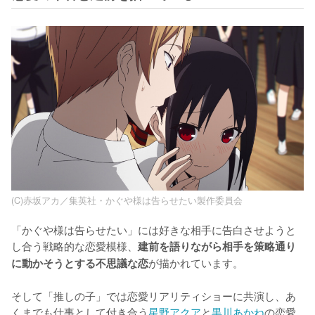
(C)赤坂アカ／集英社・かぐや様は告らせたい製作委員会
「かぐや様は告らせたい」には好きな相手に告白させようと
し合う戦略的な恋愛模様、
建前を語りながら相手を策略通り
が描かれています。

に動かそうとする不思議な恋
そして「推しの子」では恋愛リアリティショーに共演し、あ
くまでも仕事として付き合う
星野アクア
と
黒川あかね
の恋愛