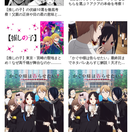
ちらを選ぶ？アクアの本命を考察！
【推しの子】の伏線10選を徹底考
察！父親の正体や目の星の意味と
は…？
【推しの子】東京・宮崎の聖地まと
「かぐや様は告らせたい」最終回ま
め！なぜ高千穂が舞台なのか……伏
でネタバレあらすじ解説！天才たち
線や謎を徹底考察
の恋の行方は？