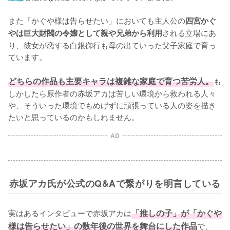
また「かぐや様は告らせたい」においても主人公の
四宮かぐ
される立場にあ
やは巨大財閥の令嬢として親や兄弟から利用
り、彼女が恋する白銀御行も母の出ていった父子家庭で育っ
ています。

どちらの作品も主要キャラは複雑な家庭で育つ苦労人。
も
しかしたら原作者の赤坂アカは苦しい環境から救われる人々
や、そういった環境でもめげずに頑張っている人の姿を描き
たいと思っているのかもしれません。
AD
赤坂アカ氏が公式のQ&Aで繋がりを明言している
実はあるインタビューで赤坂アカは
「推しの子」が「かぐや
様は告らせたい」の数年後の世界を舞台にした作品
で、