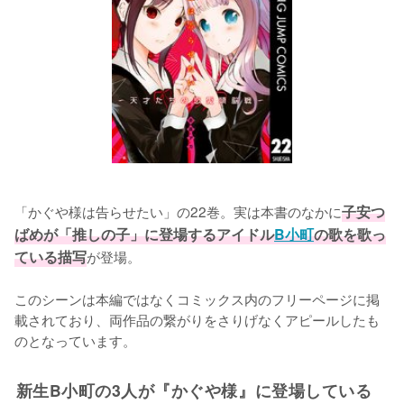
「かぐや様は告らせたい」の22巻。実は本書のなかに
子安つ
ばめが「推しの子」に登場するアイドル
B小町
の歌を歌っ
ている描写
が登場。

このシーンは本編ではなくコミックス内のフリーページに掲
載されており、両作品の繋がりをさりげなくアピールしたも
のとなっています。
新生B小町の3人が『かぐや様』に登場している