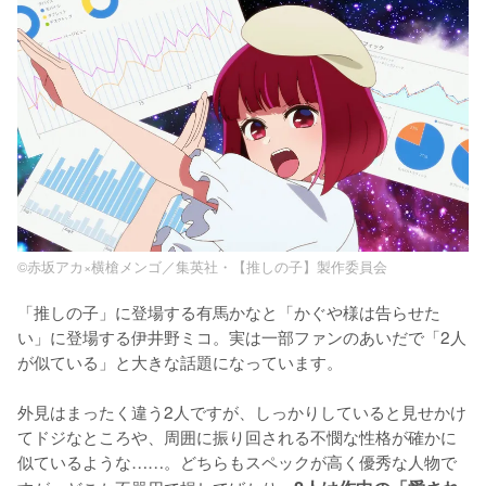
©赤坂アカ×横槍メンゴ／集英社・【推しの子】製作委員会
「推しの子」に登場する有馬かなと「かぐや様は告らせた
い」に登場する伊井野ミコ。実は一部ファンのあいだで「2人
が似ている」と大きな話題になっています。

外見はまったく違う2人ですが、しっかりしていると見せかけ
てドジなところや、周囲に振り回される不憫な性格が確かに
似ているような……。どちらもスペックが高く優秀な人物で