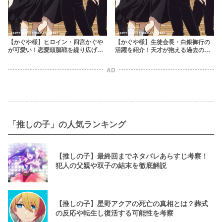
【かぐや様】ヒロイン・四宮かぐや
【かぐや様】生徒会長・白銀御行の
が可愛い！恋愛頭脳戦を繰り広げる
活躍を紹介！天才が抱える過去のト
名家の天才
ラウマとは？
AD
「推しの子」の人気ランキング
【推しの子】最終回までネタバレあらすじ考察！
犯人の父親や双子の結末を徹底解説
【推しの子】星野アクアの死亡の真相とは？葬式
の反応や転生し復活する可能性を考察