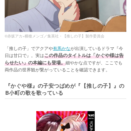
©赤坂アカ×横槍メンゴ／集英社・【推しの子】製作委員会
「推しの子」でアクアや
有馬かな
が出演しているドラマ『今
日は甘口で』。実は
この作品のタイトルは「かぐや様は告
らせたい」の本編にも登場。
細やかな点ですが、ここでも
両作品の世界観が繋がっていることを確認できます。
『かぐや様』の子安つばめが『【推しの子】』の
B小町の歌を歌っている