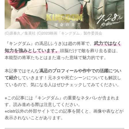
(C)原泰久／集英社 (C)2023映画「キングダム」製作委員会
『キングダム』の馮忌(ふうき)は趙の将軍で、
武力ではなく
知力を強みとしています。
頭脳だけで敵を葬り去る姿は、
本能型の将軍たちとはまた違った意味で魅力的です。

本記事ではそんな
馮忌のプロフィールや作中での活躍につい
していきます！元ネタや死亡シーンについても解説し
て紹介
ているので、気になる人はぜひチェックしてみてください。

※この記事には『キングダム』の重要なネタバレが含まれま
す。読み進める際は注意してください。

※ciatr以外の外部サイトでこの記事を開くと、画像や表などが
表示されないことがあります。