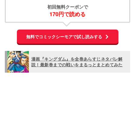
初回無料クーポンで
170円で読める
無料でコミックシーモアで試し読みする
漫画『キングダム』を全巻あらすじネタバレ解
説！最新巻までの戦いをまるっとまとめてみた
L
o
/
U
a
n
d
m
e
u
d
t
:
e
1
0
0
.
0
0
%