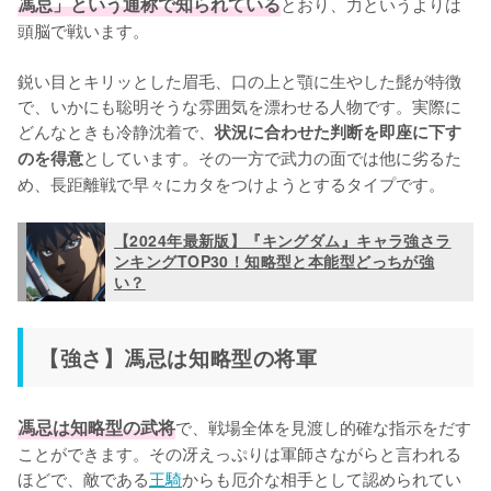
馮忌」という通称で知られている
とおり、力というよりは
頭脳で戦います。

鋭い目とキリッとした眉毛、口の上と顎に生やした髭が特徴
で、いかにも聡明そうな雰囲気を漂わせる人物です。実際に
どんなときも冷静沈着で、
状況に合わせた判断を即座に下す
としています。その一方で武力の面では他に劣るた
のを得意
め、長距離戦で早々にカタをつけようとするタイプです。
【2024年最新版】『キングダム』キャラ強さラ
ンキングTOP30！知略型と本能型どっちが強
い？
【強さ】馮忌は知略型の将軍
馮忌は知略型の武将
で、戦場全体を見渡し的確な指示をだす
ことができます。その冴えっぷりは軍師さながらと言われる
ほどで、敵である
王騎
からも厄介な相手として認められてい