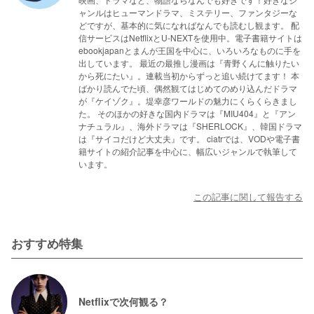
ャンルはヒューマンドラマ、ミステリー、ファンタジーな
どですが、基本的に気になればなんでも読むし観ます。 配
信サービスはNetflixとU-NEXTを使用中。電子書籍サイトは
ebookjapanとまんが王国を中心に、いろいろなものに手を
出しています。 最近の最推し漫画は『青野くんに触りたい
から死にたい』。連載当初からずっと追い続けてます！ 本
ばかり読んでた頃、偶然観てはじめてのめり込んだドラマ
が『ケイゾク』。堤幸彦ワールドの魅力にくらくらきまし
た。 そのほかの好きな国内ドラマは『MIU404』と『アン
ナチュラル』、海外ドラマは『SHERLOCK』、韓国ドラマ
は『サイコだけど大丈夫』です。 ciatrでは、VODや電子書
籍サイトの紹介記事を中心に、幅広いジャンルで執筆して
います。
この記事に関して報告する
おすすめ特集
Netflixで次何観る？