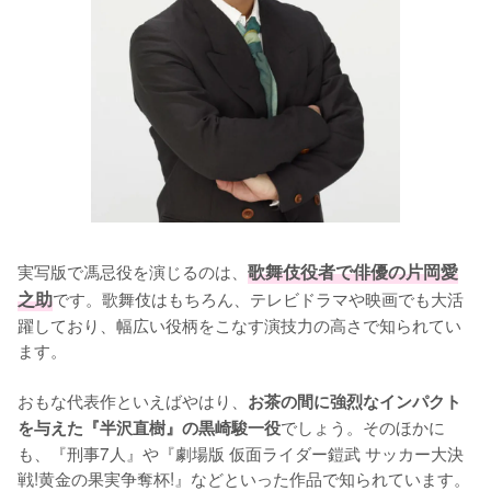
実写版で馮忌役を演じるのは、
歌舞伎役者で俳優の片岡愛
之助
です。歌舞伎はもちろん、テレビドラマや映画でも大活
躍しており、幅広い役柄をこなす演技力の高さで知られてい
ます。

おもな代表作といえばやはり、
お茶の間に強烈なインパクト
でしょう。そのほかに
を与えた『半沢直樹』の黒崎駿一役
も、『刑事7人』や『劇場版 仮面ライダー鎧武 サッカー大決
戦!黄金の果実争奪杯!』などといった作品で知られています。