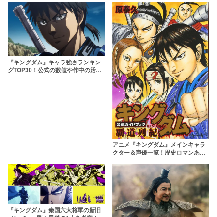
『キングダム』キャラ強さランキン
グTOP30！公式の数値や作中の活躍
から戦闘力×知力の最強を決定
アニメ『キングダム』メインキャラ
クター＆声優一覧！歴史ロマンあふ
れる物語を盛り上げる個性的な面々
『キングダム』秦国六大将軍の新旧