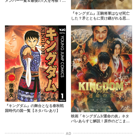
メンバー一覧＆最後の1人を考察！魏
国や趙国の将軍一覧も
『キングダム』王騎将軍はなぜ死亡
した？矛とともに受け継がれる思い
や愛する女性との過去を解説
『キングダム』の舞台となる春秋戦
国時代の国一覧【ネタバレあり】
映画「キングダム3/運命の炎」ネタ
バレあらすじ解説！原作のどこまで
が描かれた？今後の展開も考察
AD