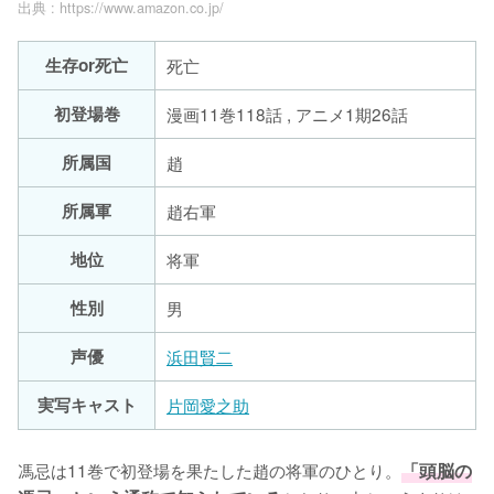
出典 :
https://www.amazon.co.jp/
生存or死亡
死亡
初登場巻
漫画11巻118話 , アニメ1期26話
所属国
趙
所属軍
趙右軍
地位
将軍
性別
男
声優
浜田賢二
実写キャスト
片岡愛之助
馮忌は11巻で初登場を果たした趙の将軍のひとり。
「頭脳の