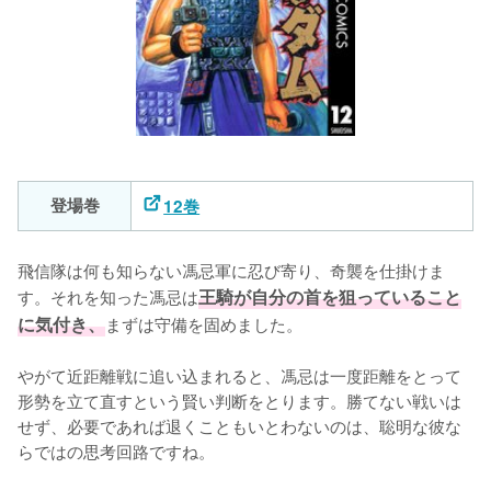
登場巻
12巻
飛信隊は何も知らない馮忌軍に忍び寄り、奇襲を仕掛けま
す。それを知った馮忌は
王騎が自分の首を狙っていること
に気付き、
まずは守備を固めました。

やがて近距離戦に追い込まれると、馮忌は一度距離をとって
形勢を立て直すという賢い判断をとります。勝てない戦いは
せず、必要であれば退くこともいとわないのは、聡明な彼な
らではの思考回路ですね。
