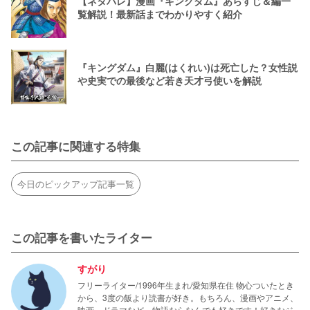
【ネタバレ】漫画『キングダム』あらすじ＆編一
覧解説！最新話までわかりやすく紹介
『キングダム』白麗(はくれい)は死亡した？女性説
や史実での最後など若き天才弓使いを解説
この記事に関連する特集
今日のピックアップ記事一覧
この記事を書いたライター
すがり
フリーライター/1996年生まれ/愛知県在住 物心ついたとき
から、3度の飯より読書が好き。もちろん、漫画やアニメ、
映画、ドラマなど、物語ならなんでも好きです！好きなジ