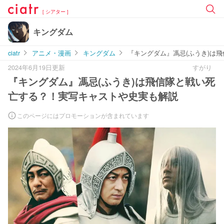
[ シアター ]
キングダム
ciatr
アニメ・漫画
キングダム
『キングダム』馮忌(ふうき)は
2024年6月19日更新
すがり
『キングダム』馮忌(ふうき)は飛信隊と戦い死
亡する？！実写キャストや史実も解説
このページにはプロモーションが含まれています