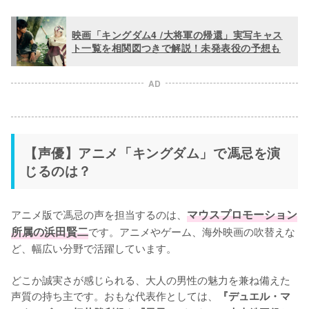
映画「キングダム4 /大将軍の帰還」実写キャス
ト一覧を相関図つきで解説！未発表役の予想も
AD
【声優】アニメ「キングダム」で馮忌を演
じるのは？
アニメ版で馮忌の声を担当するのは、
マウスプロモーション
所属の浜田賢二
です。アニメやゲーム、海外映画の吹替えな
ど、幅広い分野で活躍しています。

どこか誠実さが感じられる、大人の男性の魅力を兼ね備えた
声質の持ち主です。おもな代表作としては、
『デュエル・マ