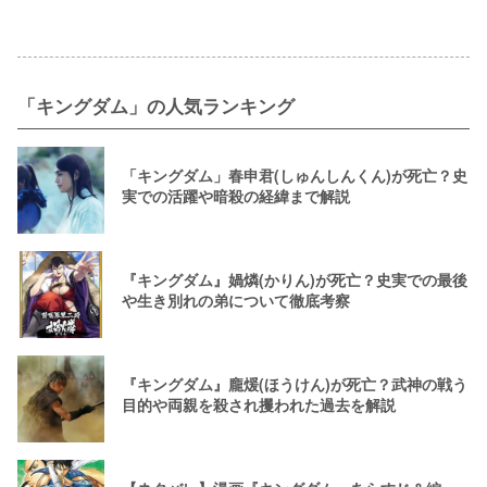
「キングダム」の人気ランキング
「キングダム」春申君(しゅんしんくん)が死亡？史
実での活躍や暗殺の経緯まで解説
『キングダム』媧燐(かりん)が死亡？史実での最後
や生き別れの弟について徹底考察
『キングダム』龐煖(ほうけん)が死亡？武神の戦う
目的や両親を殺され攫われた過去を解説