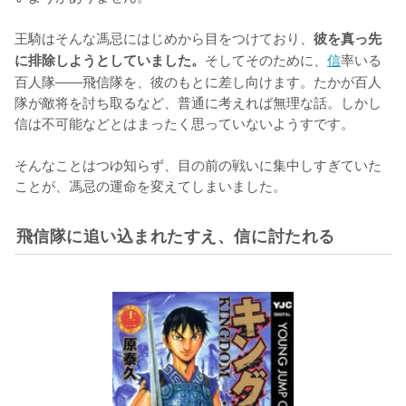
王騎はそんな馮忌にはじめから目をつけており、
彼を真っ先
そしてそのために、
信
率いる
に排除しようとしていました。
百人隊――飛信隊を、彼のもとに差し向けます。たかが百人
隊が敵将を討ち取るなど、普通に考えれば無理な話。しかし
信は不可能などとはまったく思っていないようすです。

そんなことはつゆ知らず、目の前の戦いに集中しすぎていた
ことが、馮忌の運命を変えてしまいました。
飛信隊に追い込まれたすえ、信に討たれる