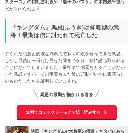
な
スターズ』の切札勝利役や『黒子のバスケ』の木吉鉄平役
どが挙げられます。
『キングダム』馮忌(ふうき)は知略型の武
将！最期は信に討たれて死亡した
すぐれた頭脳と的確な判断力で多くの敵を葬ってきた馮忌。
しかし最後は一瞬だけ見せた隙をつかれ、信に討ち取られる
ことになってしまいました。最後まで武器をとることがなか
った馮忌ですが、その事実もまた彼の頭脳がいかに素晴らし
いものだったかを証明していますね。
馮忌の最期が描かれる巻を
無料でコミックシーモアで試し読みする
映画「キングダム4/大将軍の帰還」ネタバレあら