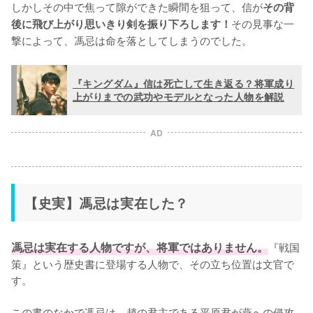
しかしその中で焦って隙ができた瞬間を狙って、信が
その背
その見事な一
後に飛び上がり思いきり剣を振り下ろします！
撃によって、馮忌は命を落としてしまうのでした。
『キングダム』信は死亡して生き返る？将軍成り
上がりまでの武功やモデルとなった人物を解説
AD
【史実】馮忌は実在した？
馮忌は実在する人物ですが、将軍ではありません。
『戦国
策』という歴史書に登場する人物で、その立ち位置は文官で
す。

この書のなかで馮忌は、趙の君主である平原君が燕への侵攻