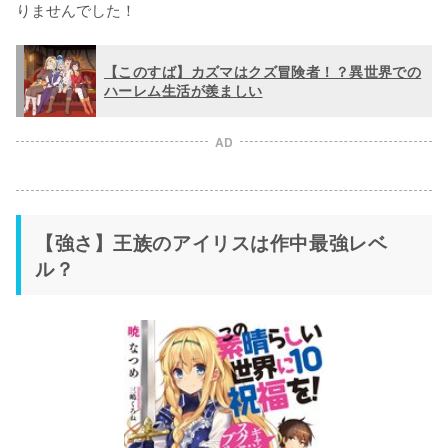
りませんでした！
【このすば】カズマはクズ冒険者！？異世界での
ハーレム生活が羨ましい
AD
【強さ】王族のアイリスは作中最強レベ
ル？