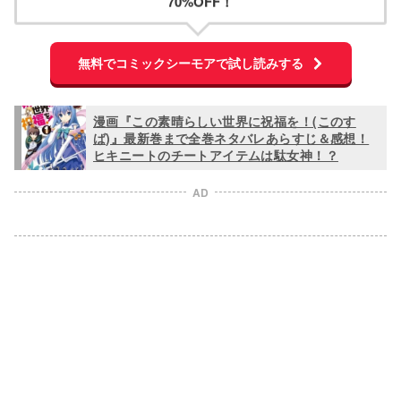
70%OFF！
無料でコミックシーモアで試し読みする
漫画『この素晴らしい世界に祝福を！(このす
ば)』最新巻まで全巻ネタバレあらすじ＆感想！
ヒキニートのチートアイテムは駄女神！？
AD