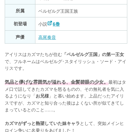
所属
ベルゼルグ王国王族
初登場
小説
6巻
声優
高尾奏音
アイリスはカズマたちが住む
「ベルゼルグ王国」の第一王女
で、フルネームはベルゼルグ･スタイリッシュ・ソード・アイ
リスです。

気品と儚げな雰囲気が溢れる、金髪碧眼の少女。
最初はタ
メ口で話してきたカズマを怒るものの、その無礼者を気に入
るようになり「
」と慕い始めます。上品だったアイリ
お兄様
スですが、カズマと知り合った後はよくない所が似てきてし
まっているとのこと……。

として、突如メインヒ
カズマがずっと熱望していた妹キャラ
ロイン争いに名乗りをあげました！