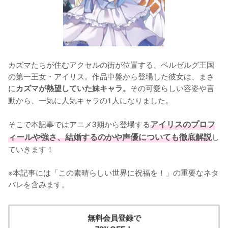
カズマたちが住むアクセルの街が位置する、ベルゼルグ王国
の第一王女・アイリス。作品中盤から登場した彼女は、まさ
に
その可愛らしい容姿や言
カズマが熱望していた妹キャラ。
動から、一気に人気キャラの1人になりました。

そこで本記事ではアニメ3期から登場する
アイリスのプロフ
ィールや強さ、結婚するのかや声優についても徹底解説
し
ていきます！

※本記事には「この素晴らしい世界に祝福を！」の重要なネタ
バレを含みます。
無料会員登録で