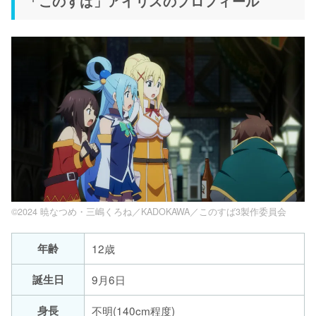
「このすば」アイリスのプロフィール
©2024 暁なつめ・三嶋くろね／KADOKAWA／このすば3製作委員会
年齢
12歳
誕生日
9月6日
身長
不明(140cm程度)