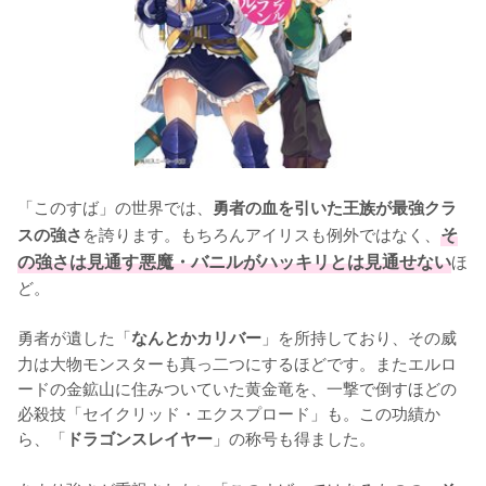
「このすば」の世界では、
勇者の血を引いた王族が最強クラ
を誇ります。もちろんアイリスも例外ではなく、
そ
スの強さ
の強さは見通す悪魔・バニルがハッキリとは見通せない
ほ
ど。

勇者が遺した「
」を所持しており、その威
なんとかカリバー
力は大物モンスターも真っ二つにするほどです。またエルロ
ードの金鉱山に住みついていた黄金竜を、一撃で倒すほどの
必殺技「セイクリッド・エクスプロード」も。この功績か
ら、「
」の称号も得ました。

ドラゴンスレイヤー