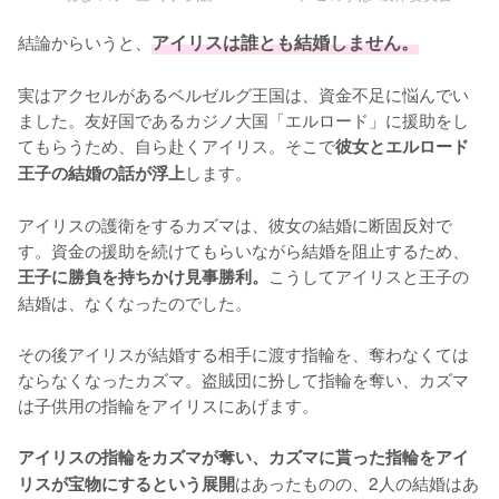
結論からいうと、
アイリスは誰とも結婚しません。
実はアクセルがあるベルゼルグ王国は、資金不足に悩んでい
ました。友好国であるカジノ大国「エルロード」に援助をし
てもらうため、自ら赴くアイリス。そこで
彼女とエルロード
します。

王子の結婚の話が浮上
アイリスの護衛をするカズマは、彼女の結婚に断固反対で
す。資金の援助を続けてもらいながら結婚を阻止するため、
こうしてアイリスと王子の
王子に勝負を持ちかけ見事勝利。
結婚は、なくなったのでした。

その後アイリスが結婚する相手に渡す指輪を、奪わなくては
ならなくなったカズマ。盗賊団に扮して指輪を奪い、カズマ
は子供用の指輪をアイリスにあげます。

アイリスの指輪をカズマが奪い、カズマに貰った指輪をアイ
はあったものの、2人の結婚はあ
リスが宝物にするという展開