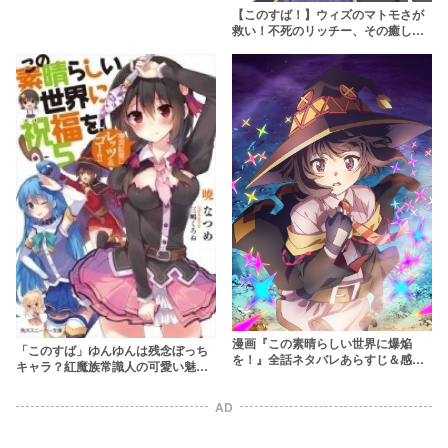
【このすば！】ウィズのマトモさが
救い！不死のリッチー、その癒し系
な魅力に迫る
漫画『この素晴らしい世界に爆焔
「このすば」ゆんゆんは残念ぼっち
を！』全話ネタバレあらすじ＆感
キャラ？紅魔族常識人の可愛い魅力
想！スピンオフがアニメ化！
を紹介
AD