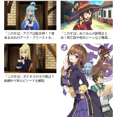
「このすば」アクアは駄女神！？借
「このすば」めぐみんの詠唱まと
金まみれのアーク・プリーストを徹
め！死亡説や告白シーンなど徹底解
底解説！
説
「このすば」ダクネスのその後は？
結婚やドMエピソードを解説