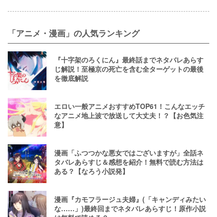
「アニメ・漫画」の人気ランキング
『十字架のろくにん』最終話までネタバレあらす
じ解説！至極京の死亡を含む全ターゲットの最後
を徹底解説
エロい一般アニメおすすめTOP61！こんなエッチ
なアニメ地上波で放送して大丈夫！？【お色気注
意】
漫画「ふつつかな悪女ではございますが」全話ネ
タバレあらすじ＆感想を紹介！無料で読む方法は
ある？【なろう小説発】
漫画『カモフラージュ夫婦』(「キャンディみたい
な……」)最終回までネタバレあらすじ！原作小説