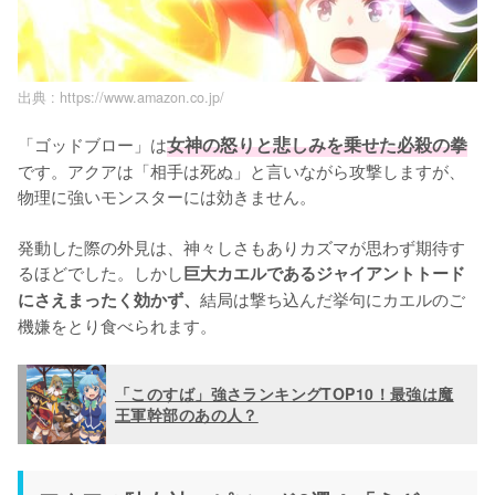
出典 :
https://www.amazon.co.jp/
「ゴッドブロー」は
女神の怒りと悲しみを乗せた必殺の拳
です。アクアは「相手は死ぬ」と言いながら攻撃しますが、
物理に強いモンスターには効きません。

発動した際の外見は、神々しさもありカズマが思わず期待す
るほどでした。しかし
巨大カエルであるジャイアントトード
結局は撃ち込んだ挙句にカエルのご
にさえまったく効かず、
機嫌をとり食べられます。
「このすば」強さランキングTOP10！最強は魔
王軍幹部のあの人？