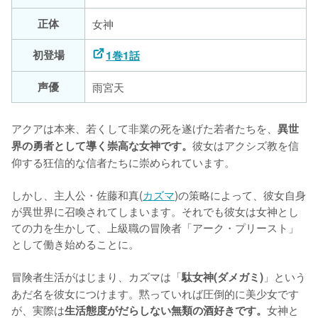
正体
女神
初登場
1巻1話
声優
雨宮天
アクアは本来、若くして非業の死を遂げた若者たちを、
異世
彼女はアクシズ教を信
界の勇者として導く崇高な女神です。
仰する狂信的な信者たちに崇められています。

しかし、主人公・佐藤和真(
カズマ
)の策略によって、彼女自身
が異世界に召喚されてしまいます。それでも彼女は女神とし
ての力を生かして、上級職の冒険者「アーク・プリースト」
として働き始めることに。

冒険者生活がはじまり、カズマは「
」という
駄女神(ダメガミ)
あだ名を彼女につけます。黙っていれば圧倒的に美少女です
が、実際は
女神と
生活態度がだらしない無類の酒好きです。