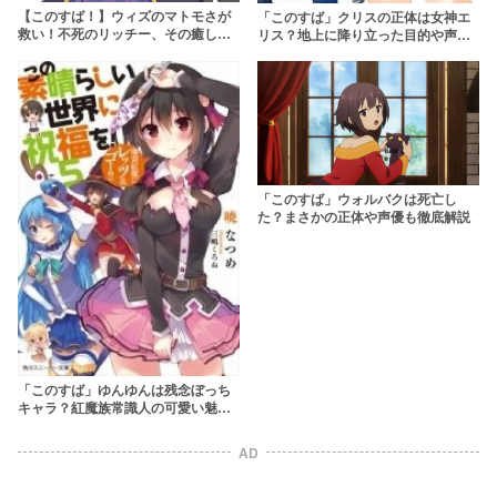
【このすば！】ウィズのマトモさが
「このすば」クリスの正体は女神エ
救い！不死のリッチー、その癒し系
リス？地上に降り立った目的や声優
な魅力に迫る
についても徹底解説
「このすば」ウォルバクは死亡し
た？まさかの正体や声優も徹底解説
「このすば」ゆんゆんは残念ぼっち
キャラ？紅魔族常識人の可愛い魅力
を紹介
AD