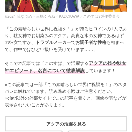
©2024 暁なつめ・三嶋くろね／KADOKAWA／このすば3製作委員会
『この素晴らしい世界に祝福を！』が誇るヒロインの1人であ
り、駄女神でお馴染みのアクア。高貴な水の女神であるはず
の彼女ですが、
も相まっ
トラブルメーカーでお調子者な性格
て、作中ではひどい扱いを受けています……。

そこで本記事では「このすば」で活躍する
アクアの技や駄女
神エピソード、名言について徹底解説
していきます！

※この記事では一部『この素晴らしい世界に祝福を！』のネタ
バレに触れています。読み進める際はご注意ください。

※ciatr以外の外部サイトでこの記事を開くと、画像や表などが
表示されないことがあります。
アクアの活躍を見る