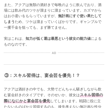
また、アクアは無類の酒好きで毎晩のように飲んでおり、酒
場には飲み代のツケが溜まりに溜まっています。カズマから
はお小遣いをもらっていますが、
無計画にすぐ使い果たして
ため、ツケは溜まっていくばかりです。ギャンブルで
しまう
一攫千金を狙っても、まず勝てません。

実はこれは、
による
知力が低く運は最悪という彼女の能力値
ものなのです。
AD
③：スキル習得は、宴会芸を優先！？
アクアは酒好きの中でも、大勢でどんちゃん騒ぎしながら飲
む宴会好きのタイプです。そのせいか、彼女は
スキル習得の
際になにかと宴会芸を優先
してしまいます。戦闘に役に立
たないものばかり習得するのも、後先考えない無計画な性分