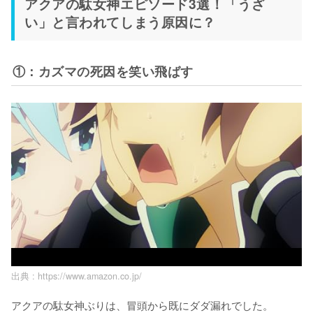
アクアの駄女神エピソード3選！「うざ
い」と言われてしまう原因に？
①：カズマの死因を笑い飛ばす
出典 :
https://www.amazon.co.jp/
アクアの駄女神ぶりは、冒頭から既にダダ漏れでした。
