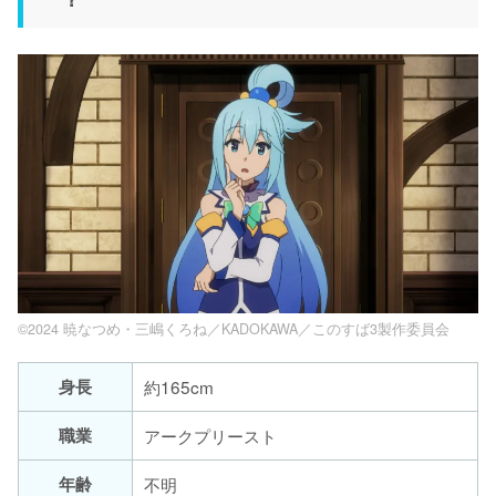
©2024 暁なつめ・三嶋くろね／KADOKAWA／このすば3製作委員会
身長
約165cm
職業
アークプリースト
年齢
不明