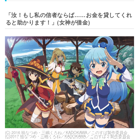
「汝！もし私の信者ならば……お金を貸してくれ
ると助かります！」(女神が借金)
(C) 2016 暁なつめ・三嶋くろね／KADOKAWA／このすば製作委員会
(C)2017 暁なつめ・三嶋くろね／KADOKAWA／このすば２製作委員会