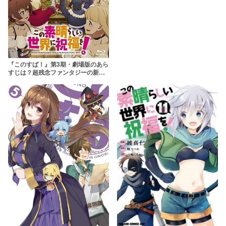
『このすば！』第3期・劇場版のあら
すじは？超残念ファンタジーの新作
映画に拍手喝采を！