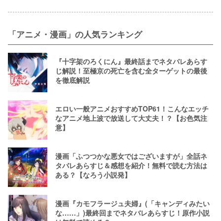
「アニメ・漫画」の人気ランキング
『十字架のろくにん』最終話までネタバレあらす
じ解説！至極京の死亡を含む全ターゲットの最後
を徹底解説
エロい一般アニメおすすめTOP61！こんなエッチ
なアニメ地上波で放送して大丈夫！？【お色気注
意】
漫画「ふつつかな悪女ではございますが」全話ネ
タバレあらすじ＆感想を紹介！無料で読む方法は
ある？【なろう小説発】
漫画『カモフラージュ夫婦』(「キャンディみたい
な……」)最終回までネタバレあらすじ！原作小説