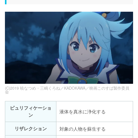
(C)2019 暁なつめ・三嶋くろね／KADOKAWA／映画このすば製作委員
会
ピュリフィケーショ
液体を真水に浄化する
ン
リザレクション
対象の人物を蘇生する