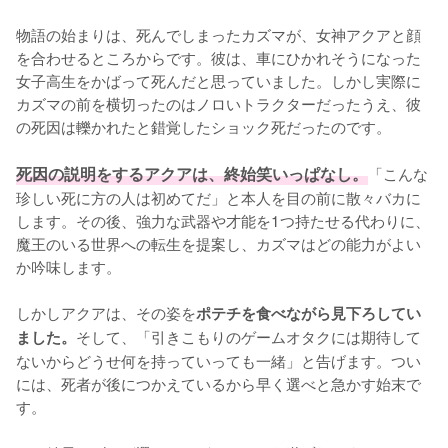
物語の始まりは、死んでしまったカズマが、女神アクアと顔
を合わせるところからです。彼は、車にひかれそうになった
女子高生をかばって死んだと思っていました。しかし実際に
カズマの前を横切ったのはノロいトラクターだったうえ、彼
の死因は轢かれたと錯覚したショック死だったのです。

死因の説明をするアクアは、終始笑いっぱなし。
「こんな
珍しい死に方の人は初めてだ」と本人を目の前に散々バカに
します。その後、強力な武器や才能を1つ持たせる代わりに、
魔王のいる世界への転生を提案し、カズマはどの能力がよい
か吟味します。

しかしアクアは、その姿を
ポテチを食べながら見下ろしてい
そして、「引きこもりのゲームオタクには期待して
ました。
ないからどうせ何を持っていっても一緒」と告げます。つい
には、死者が後につかえているから早く選べと急かす始末で
す。
