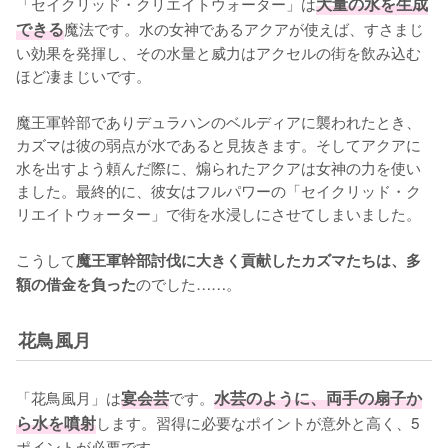
「セイクリッド・クリエイトウォーター」は
大量の水を生成
できる
魔法です。水の女神であるアクアが使えば、すさまじ
い効果を発揮し、その水量と威力はアクセルの街を飲み込む
ほど凄まじいです。

魔王軍幹部でありデュラハンのベルディアに襲われたとき、
カズマは彼の弱点が水であると見抜きます。そしてアクアに
水を出すよう頼んだ際に、煽られたアクアは女神の力を使い
ました。最終的に、彼女はフルパワーの「セイクリッド・ク
リエイトウォーター」で街を水浸しにさせてしまいました。

こうして
魔王軍幹部討伐に大きく貢献したカズマたちは、多
のでした……。
額の借金を負った
花鳥風月
「花鳥風月」は
宴会芸
です。
水芸のように、両手の扇子か
ら水を噴射
します。習得に必要なポイントが意外と高く、5
ポイントが必要です。
