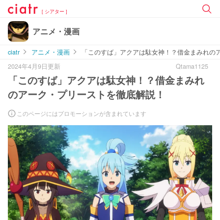
[ シアター ]
アニメ・漫画
ciatr
アニメ・漫画
「このすば」アクアは駄女神！？借金まみれの
2024年4月9日更新
Qtama1125
「このすば」アクアは駄女神！？借金まみれ
のアーク・プリーストを徹底解説！
このページにはプロモーションが含まれています