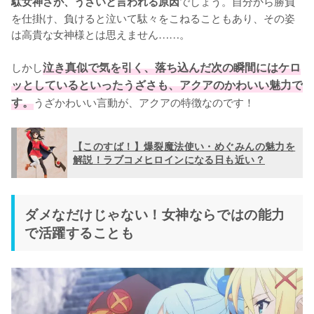
でしょう。自分から勝負
駄女神さが、うざいと言われる原因
を仕掛け、負けると泣いて駄々をこねることもあり、その姿
は高貴な女神様とは思えません……。

しかし
泣き真似で気を引く、落ち込んだ次の瞬間にはケロ
ッとしているといったうざさも、アクアのかわいい魅力で
す。
うざかわいい言動が、アクアの特徴なのです！
【このすば！】爆裂魔法使い・めぐみんの魅力を
解説！ラブコメヒロインになる日も近い？
ダメなだけじゃない！女神ならではの能力
で活躍することも