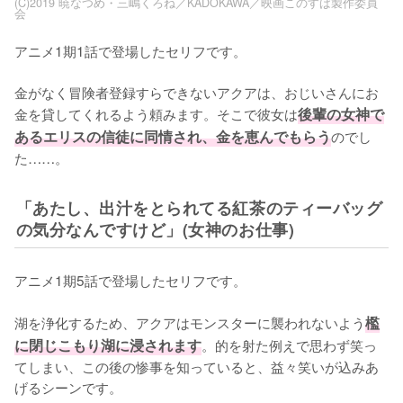
(C)2019 暁なつめ・三嶋くろね／KADOKAWA／映画このすば製作委員
会
アニメ1期1話で登場したセリフです。

金がなく冒険者登録すらできないアクアは、おじいさんにお
金を貸してくれるよう頼みます。そこで彼女は
後輩の女神で
あるエリスの信徒に同情され、金を恵んでもらう
のでし
た……。
「あたし、出汁をとられてる紅茶のティーバッグ
の気分なんですけど」(女神のお仕事)
アニメ1期5話で登場したセリフです。

湖を浄化するため、アクアはモンスターに襲われないよう
檻
に閉じこもり湖に浸されます
。的を射た例えで思わず笑っ
てしまい、この後の惨事を知っていると、益々笑いが込みあ
げるシーンです。