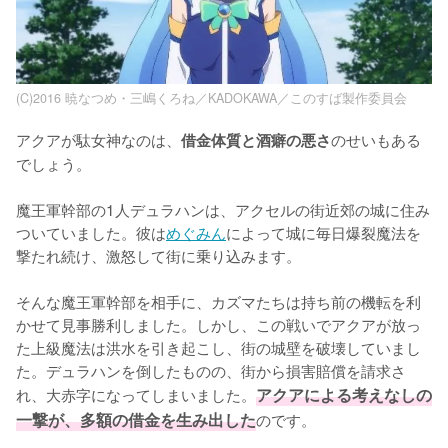
(C)2016 暁なつめ・三嶋くろね／KADOKAWA／このすば製作委員会
アクアが駄女神なのは、
のせいもある
借金体質と酒癖の悪さ
でしょう。

魔王軍幹部の1人デュラハンは、アクセルの街近郊の城に住み
ついていました。彼は
めぐみん
によって城に毎日爆裂魔法を
撃たれ続け、激怒して街に乗り込みます。

そんな魔王軍幹部を相手に、カズマたちは持ち前の機転を利
かせて見事勝利しました。しかし、この戦いでアクアが放っ
た上級魔法は洪水を引き起こし、街の城壁を破壊していまし
た。デュラハンを倒したものの、街から損害賠償を請求さ
れ、大赤字になってしまいました。
アクアによる考えなしの
一撃が、多額の借金を生み出した
のです。
