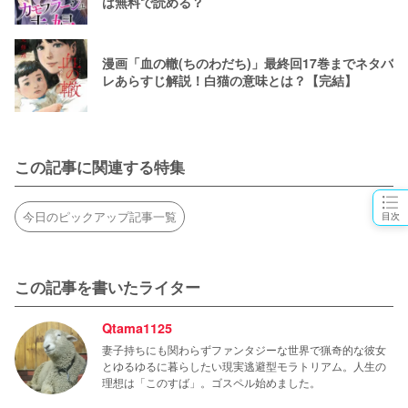
は無料で読める？
漫画「血の轍(ちのわだち)」最終回17巻までネタバ
レあらすじ解説！白猫の意味とは？【完結】
この記事に関連する特集
今日のピックアップ記事一覧
目次
この記事を書いたライター
Qtama1125
妻子持ちにも関わらずファンタジーな世界で猟奇的な彼女
とゆるゆるに暮らしたい現実逃避型モラトリアム。人生の
理想は「このすば」。ゴスペル始めました。