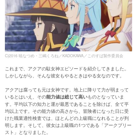
C)2016 暁なつめ・三嶋くろね／KADOKAWA／このすば製作委員会
これまで、アクアの駄女神エピソードを紹介してきました。
しかしながら、そんな彼女もやるときはやる女なのです。

アクアは腐っても元は女神です。地上に降りて力が弱まって
いるとはいえ、その
ものとなっていま
能力値は総じて高い
す。平均以下の知力と運が最悪であることを除けば、全て平
均以上です。その能力値の高さから、冒険者になった日に受
けた職業適性検査では、ほとんどの上級職になれることが判
明します。そして、彼女は上級職の1つである「アークプリー
スト」となりました。
