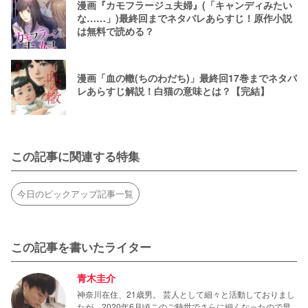
漫画『カモフラージュ夫婦』(「キャンディみたい
な……」)最終回までネタバレあらすじ！原作小説
は無料で読める？
漫画「血の轍(ちのわだち)」最終回17巻までネタバ
レあらすじ解説！白猫の意味とは？【完結】
この記事に関連する特集
今日のピックアップ記事一覧
この記事を書いたライター
青木圭介
神奈川在住、21歳男。 芸人として細々と活動しておりまし
たが、2020年6月頃このご時世でさらに細くなったので早