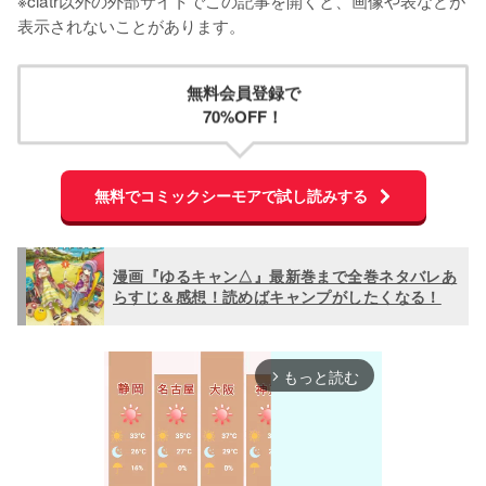
※ciatr以外の外部サイトでこの記事を開くと、画像や表などが
表示されないことがあります。
無料会員登録で
70%OFF！
無料でコミックシーモアで試し読みする
漫画『ゆるキャン△』最新巻まで全巻ネタバレあ
らすじ＆感想！読めばキャンプがしたくなる！
もっと読む
arrow_forward_ios