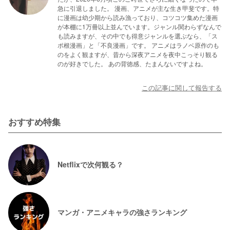
急に引退しました。 漫画、アニメが主な生き甲斐です。特
に漫画は幼少期から読み漁っており、コツコツ集めた漫画
が本棚に1万冊以上並んでいます。ジャンル関わらずなんで
も読みますが、その中でも得意ジャンルを選ぶなら、「ス
ポ根漫画」と「不良漫画」です。 アニメはラノベ原作のも
のをよく観ますが、昔から深夜アニメを夜中こっそり観る
のが好きでした。 あの背徳感、たまんないですよね。
この記事に関して報告する
おすすめ特集
Netflixで次何観る？
マンガ・アニメキャラの強さランキング