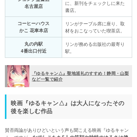
に、新刊をチェックしに来た
名古屋店
書店。
コーヒーハウス
リンがテーブル席に座り、取
かこ 花車本店
材をおこなっていた喫茶店。
丸の内駅
リンが務める出版社の最寄り
4番出口付近
駅。
『ゆるキャン△』聖地巡礼のすすめ！静岡・山梨
など一覧で紹介
映画『ゆるキャン△』は大人になったその
後を楽しむ作品
賛否両論がありひどいという声も聞こえる映画『ゆるキャン
△』ですが、