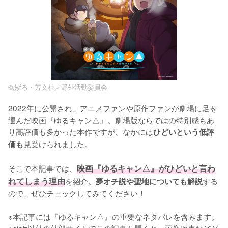
©あfろ・芳文社／野外活動委員会
2022年に公開され、アニメファンや原作ファンが劇場に足を
運んだ映画『ゆるキャン△』。劇場版ならではの特別感もあ
り高評価も多かった本作ですが、なかには
ひどいという低評
見受けられました。

価も
そこで本記事では、
映画『ゆるキャン△』がひどいと言わ
れてしまう理由
を紹介。
する
夢オチ説や聖地についても解説
ので、ぜひチェックしてみてください！

※本記事には『ゆるキャン△』の重要なネタバレを含みます。
