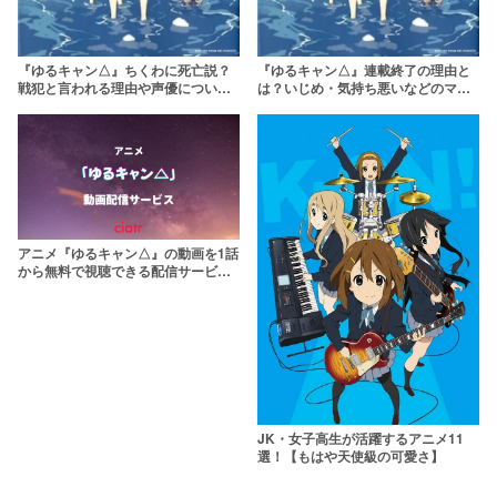
『ゆるキャン△』ちくわに死亡説？
『ゆるキャン△』連載終了の理由と
戦犯と言われる理由や声優について
は？いじめ・気持ち悪いなどのマイ
も紹介
ナスワードは一体なぜ？
アニメ『ゆるキャン△』の動画を1話
から無料で視聴できる配信サービス
を紹介！2期は2021年1月放送予定
JK・女子高生が活躍するアニメ11
選！【もはや天使級の可愛さ】