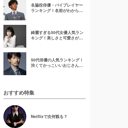
名脇役俳優・バイプレイヤー
ランキング！名前がわからな
いあの人は何位？刑事ドラマ
でみたことのある彼ら
綺麗すぎる50代女優人気ラン
キング！美しさと可愛さが魅
力的【2026最新】
50代俳優の人気ランキング！
渋くてかっこいいおじさん俳
優の虜に【2026最新版】
おすすめ特集
Netflixで次何観る？