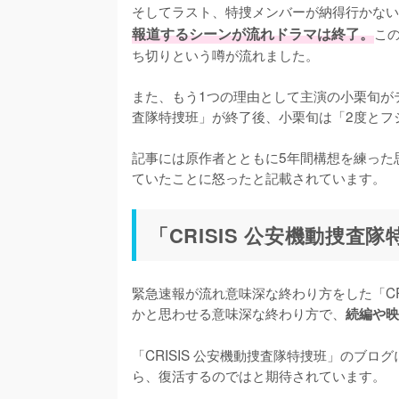
そしてラスト、特捜メンバーが納得行かない
報道するシーンが流れドラマは終了。
こ
ち切りという噂が流れました。

また、もう1つの理由として主演の小栗旬がテ
査隊特捜班」が終了後、小栗旬は「2度とフ
記事には原作者とともに5年間構想を練った
ていたことに怒ったと記載されています。
「CRISIS 公安機動捜査
緊急速報が流れ意味深な終わり方をした「CR
かと思わせる意味深な終わり方で、
続編や映
「CRISIS 公安機動捜査隊特捜班」のブロ
ら、復活するのではと期待されています。
