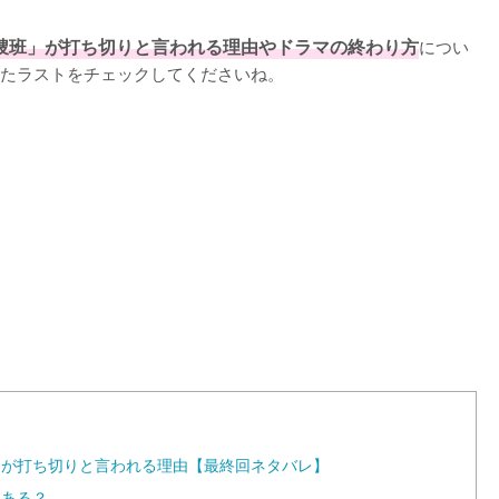
隊特捜班」が打ち切りと言われる理由やドラマの終わり方
につい
たラストをチェックしてくださいね。
L
o
a
d
e
d
:
1
0
0
.
0
0
%
班」が打ち切りと言われる理由【最終回ネタバレ】
はある？