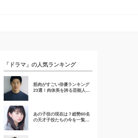
「ドラマ」の人気ランキング
筋肉がすごい俳優ランキング
23選！肉体美を誇る芸能人を
若手からおじさんまで紹介
【2026最新】
あの子役の現在は？総勢60名
の天才子役たちの今を一覧で
紹介！【2025年最新】