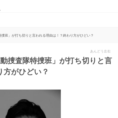
。
査隊特捜班」が打ち切りと言われる理由は！？終わり方がひどい？
あんどう左右
安機動捜査隊特捜班」が打ち切りと言
り方がひどい？