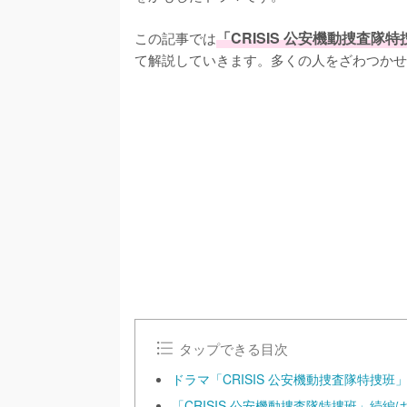
この記事では
「CRISIS 公安機動捜査
て解説していきます。多くの人をざわつかせ
/
U
n
m
u
t
e
タップできる目次
ドラマ「CRISIS 公安機動捜査隊特捜
「CRISIS 公安機動捜査隊特捜班」続編