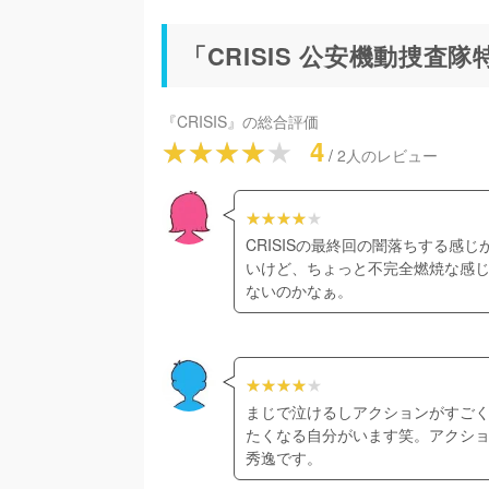
「CRISIS 公安機動捜査
『
CRISIS
』の総合評価
4
/
2
人のレビュー
CRISISの最終回の闇落ちする
いけど、ちょっと不完全燃焼な感
ないのかなぁ。
まじで泣けるしアクションがすご
たくなる自分がいます笑。アクシ
秀逸です。