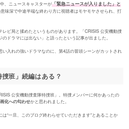
中、ニュースキャスターが
「緊急ニュースが入りました」と
の意味深で中途半端な終わり方に視聴者はモヤモヤさせられ、打
レビ局と揉めたというものがあります。「CRISIS 公安機動捜
ジのドラマには出ない」と語ったという記事が出ました。

思い入れの強いドラマなのに、第4話の冒頭シーンがカットされ
隊特捜班」続編はある？
ISIS 公安機動捜査隊特捜班」。特捜メンバーに何かあったの
かと思われました。

画化への匂わせ
グには“一旦、このブログ終わらせていただきます”とあることか