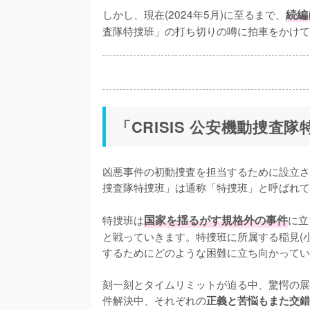
しかし、現在(2024年5月)に至るまで、
続編
査隊特捜班」の打ち切りの噂に拍車をかけて
「CRISIS 公安機動捜査
凶悪事件の初動捜査を担当するために設立さ
捜査隊特捜班」は通称「特捜班」と呼ばれて
特捜班は
国家を揺るがす規格外の事件
に立
と戦っていきます。特捜班に所属する稲見(小
するためにどのような困難に立ち向かってい
刻一刻とタイムリミットが迫る中、驚愕の展
件解決中、それぞれの
正義と苦悩もまた交錯