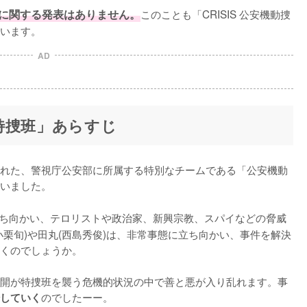
に関する発表はありません。
このことも「CRISIS 公安機動捜
います。
AD
隊特捜班」あらすじ
れた、警視庁公安部に所属する特別なチームである「公安機動
いました。

ち向かい、テロリストや政治家、新興宗教、スパイなどの脅威
栗旬)や田丸(西島秀俊)は、非常事態に立ち向かい、事件を解決
くのでしょうか。

開が特捜班を襲う危機的状況の中で善と悪が入り乱れます。事
のでしたーー。
していく