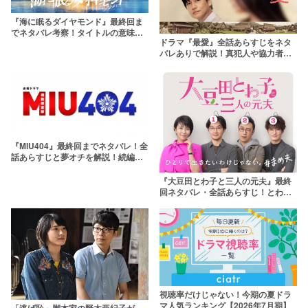
『海に眠るダイヤモンド』最終回ま
でネタバレ考察！タイトルの意味
ドラマ『最愛』全話あらすじをネタ
は？鉄平と朝子の結末とは
バレありで解説！真犯人や協力者の
正体が悲しすぎる
『MIU404』最終回までネタバレ！全
話あらすじと夢オチを解説！続編が
みれる？
『大豆田とわ子と三人の元夫』最終
回ネタバレ・全話あらすじ！とわ子
が望んだ幸せのかたちとは？
視聴率だけじゃない！今期の夏ドラ
マ人気ランキング【2026年7月期】