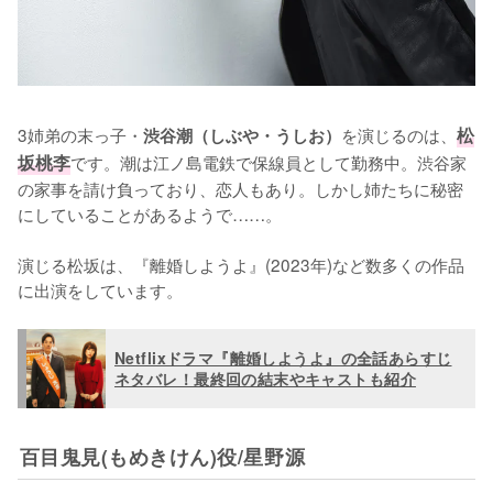
3姉弟の末っ子・
を演じるのは、
松
渋谷潮（しぶや・うしお）
坂桃李
です。潮は江ノ島電鉄で保線員として勤務中。渋谷家
の家事を請け負っており、恋人もあり。しかし姉たちに秘密
にしていることがあるようで……。

演じる松坂は、『離婚しようよ』(2023年)など数多くの作品
に出演をしています。
Netflixドラマ『離婚しようよ』の全話あらすじ
ネタバレ！最終回の結末やキャストも紹介
百目鬼見(もめきけん)役/星野源