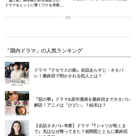
「逃げ恥」脚本家の野木亜紀子が、
ドラマをヒットに導くワケを考察！
【『獣になれない私たち』】
AD
「国内ドラマ」の人気ランキング
ドラマ『テセウスの船』全話あらすじ・ネタバ
レ！最終回で明かされる犯人とは？
『惡の華』ドラマ&原作漫画を最終回までネタバレ
解説！アニメは「ひどい」？結末は？
【全話ネタバレ考察】ドラマ『Tシャツが乾くま
で』充はなぜ帰ってきた？相関図とともに最終回