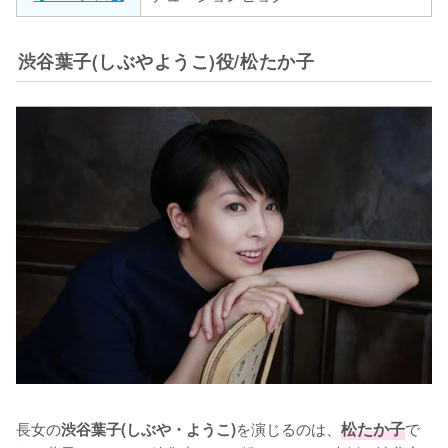
渋谷葉子(しぶやようこ)役/松たか子
長女の
を演じるのは、
松たか子
で
渋谷葉子(しぶや・ようこ)