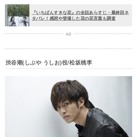
『いちばんすきな花』の全話あらすじ・最終回ネ
タバレ！感想や登場した花の花言葉も調査
AD
渋谷潮(しぶや うしお)役/松坂桃李