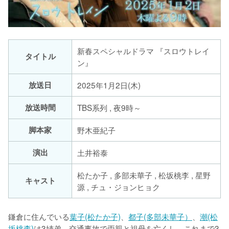
新春スペシャルドラマ 『スロウトレイ
タイトル
ン』
放送日
2025年1月2日(木)
放送時間
TBS系列 , 夜9時～
脚本家
野木亜紀子
演出
土井裕泰
松たか子 , 多部未華子 , 松坂桃李 , 星野
キャスト
源 , チュ・ジョンヒョク
鎌倉に住んでいる
葉子(松たか子)
、
都子(多部未華子）
、
潮(松
坂桃李)
は3姉弟。交通事故で両親と祖母を亡くし、これまで3