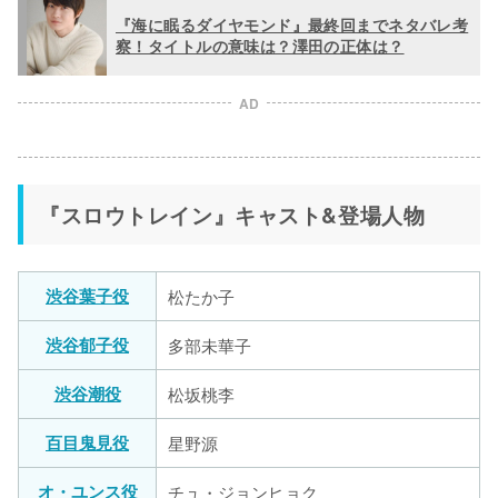
『海に眠るダイヤモンド』最終回までネタバレ考
察！タイトルの意味は？澤田の正体は？
AD
『スロウトレイン』キャスト&登場人物
渋谷葉子役
松たか子
渋谷郁子役
多部未華子
渋谷潮役
松坂桃李
百目鬼見役
星野源
オ・ユンス役
チュ・ジョンヒョク