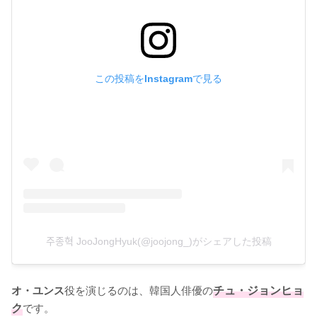
この投稿をInstagramで見る
주종혁 JooJongHyuk(@joojong_)がシェアした投稿
役を演じるのは、韓国人俳優の
チュ・ジョンヒョ
オ・ユンス
ク
です。
