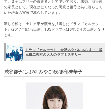
す。葉子はフリーの編集者として働いており、未婚。渋谷家
の家長として、現在は亡くなった両親と祖母と共に暮らして
いた鎌倉の実家で暮らしています。

演じる松は、土井裕泰が演出を担当したドラマ『カルテッ
ト』(2017年)にも出演。TBSドラマへは6年ぶりの出演となり
ます。
ドラマ『カルテット』全話ネタバレあらすじ！坂
元裕二脚本の大人のラブミステリー
渋谷都子(しぶや みやこ)役/多部未華子