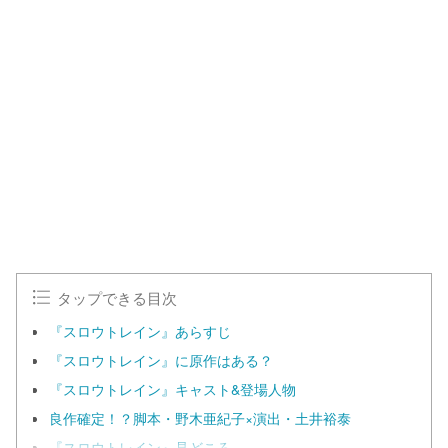
L
o
/
U
a
n
d
m
e
u
d
t
:
e
1
0
0
.
0
0
%
タップできる目次
『スロウトレイン』あらすじ
『スロウトレイン』に原作はある？
『スロウトレイン』キャスト&登場人物
良作確定！？脚本・野木亜紀子×演出・土井裕泰
『スロウトレイン』見どころ