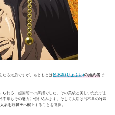
にあたる太后ですが、もともとは
呂不韋(りょふい)
の婚約者
で
で知られる、趙国随一の舞姫でした。その美貌と美しいたたずま
、呂不韋もその魅力に惚れ込みます。そして太后は呂不韋の許嫁
することを選択。

太后を荘襄王へ献上