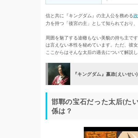
信と共に『キングダム』の主人公を務める
政
力を持つ「後宮の主」として知られており、
周囲を魅了する途轍もない美貌の持ち主です
は言えない本性を秘めています。ただ、彼女
ここからはそんな太后の過去について解説し
『キングダム』嬴政(えいせい
邯鄲の宝石だった太后(たい
係は？