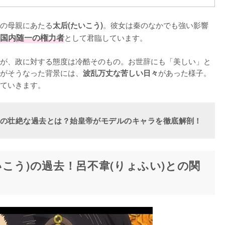
の母親にあたる
。彼女は秦のなかでも強い影響
太后(たいこう)
国内随一の権力者
として君臨しています。

が、政に対する態度は冷酷そのもの。お世辞にも「美しい」と
がそうなった背景には、
があった様子。
波乱万丈な苦しい日々
ていきます。
)の壮絶な過去とは？始皇帝がモデルのキャラを徹底解剖！
こう)の過去！呂不韋(りょふい)との関