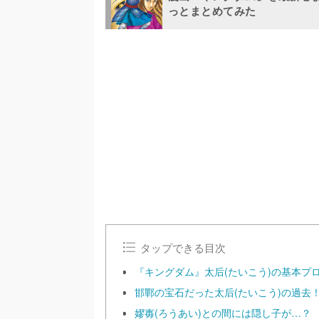
っとまとめてみた
/
U
n
m
u
t
e
タップできる目次
『キングダム』太后(たいこう)の基本プ
邯鄲の宝石だった太后(たいこう)の過去
嫪毐(ろうあい)との間には隠し子が…？