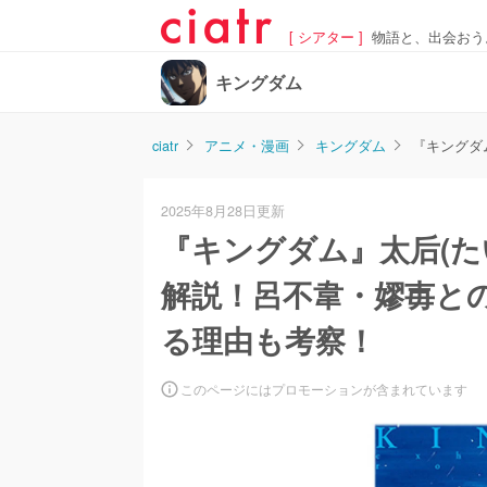
[ シアター ]
物語と、出会おう
キングダム
ciatr
アニメ・漫画
キングダム
『キングダ
2025年8月28日更新
『キングダム』太后(た
解説！呂不韋・嫪毐と
る理由も考察！
このページにはプロモーションが含まれています