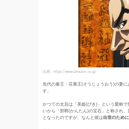
出典 :
https://www.amazon.co.jp/
先代の秦王・荘襄王(そうじょうおう)の妻
す。

かつての太后は「美姫(びき)」という愛称
いから「邯鄲(かんたん)の宝石」と称され
となったのですが、なんと彼は
出世のために