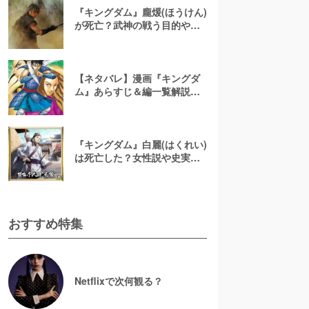
『キングダム』龐煖(ほうけん)
が死亡？武神の戦う目的や両
親を殺され攫われた過去を解
説
【ネタバレ】漫画『キングダ
ム』あらすじ＆編一覧解説！
最新話までわかりやすく紹介
『キングダム』白麗(はくれい)
は死亡した？女性説や史実で
の最後など若き天才弓使いを
解説
おすすめ特集
Netflixで次何観る？