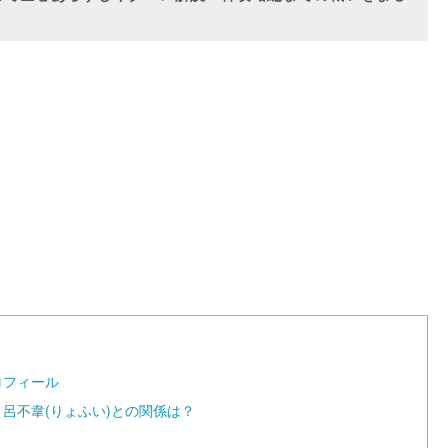
L
o
a
d
e
d
:
1
0
0
.
0
0
%
ロフィール
！呂不韋(りょふい)との関係は？