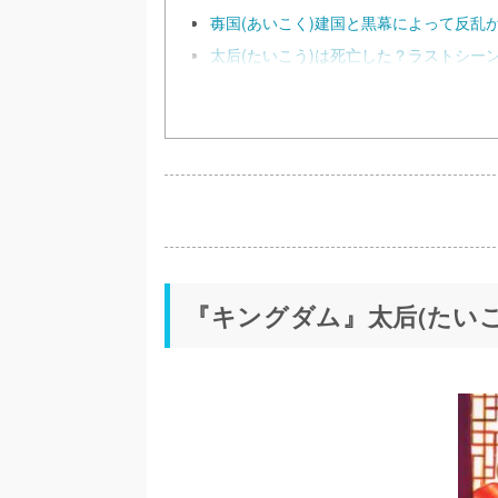
毐国(あいこく)建国と黒幕によって反乱
太后(たいこう)は死亡した？ラストシー
『キングダム』太后(たい