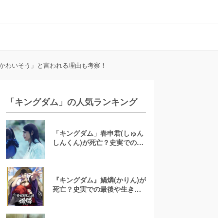
「かわいそう」と言われる理由も考察！
「キングダム」の人気ランキング
「キングダム」春申君(しゅん
しんくん)が死亡？史実での活
躍や暗殺の経緯まで解説
『キングダム』媧燐(かりん)が
死亡？史実での最後や生き別
れの弟について徹底考察