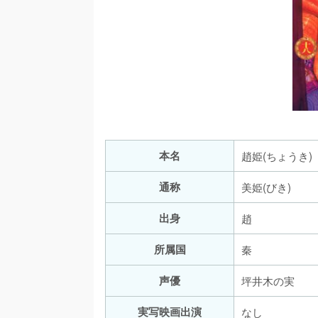
本名
趙姫(ちょうき)
通称
美姫(びき)
出身
趙
所属国
秦
声優
坪井木の実
実写映画出演
なし