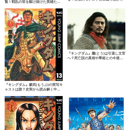
覧！戦乱の世を駆け抜けた英雄たち
の軌跡を解説
の言葉が沁みる
『キングダム』騰(とう)は引退し文官
へ？死亡説の真相や寧姫との今後が
気になるファル男を考察！
『キングダム』蒙武(もうぶ)の実写キ
ャストは誰？史実から読み解く中華
最強の男の生涯とは