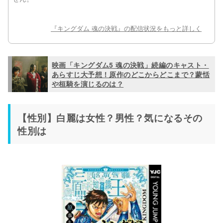
映画「キングダム5 魂の決戦」続編のキャスト・
あらすじ大予想！原作のどこからどこまで？蒙恬
や桓騎を演じるのは？
【性別】白麗は女性？男性？気になるその
性別は