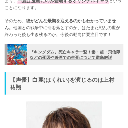
まり、
白麗は漫画にのみ登場するオリジナルキャラ
という
ことになります。

そのため、
彼がどんな最期を迎えるのかもわかっていませ
他国との戦争中に命を落とすのか、はたまた戦乱の世が
ん。
終わった後も生き残るのか。今後の動向に要注目です！
『キングダム』死亡キャラ一覧！秦・趙・飛信隊
などの死因や映画での生死について徹底解説
【声優】白麗(はくれい)を演じるのは上村
祐翔