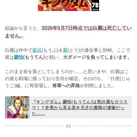
結論から言うと、
2026年5月7日時点では白麗は死亡してい
ません。
白麗は作中で
蒙武
(もうぶ)＆
騰
(とう)の連合軍と対峙。ここで
彼は
と戦い、
蒙恬
(もうてん)
大ダメージを負ってしまいます。
このまま命を落としてしまうのか……と思いきや、白麗はこ
の後も戦場に残っており生存が確定。そののち、「什虎(じゅ
うこ)編」に再登場し、
が判明しました。
将軍への昇格
『キングダム』蒙恬(もうてん)は気分屋なカリス
マ！？史実から見る若き天才の最期が凄惨だっ
た……
AD