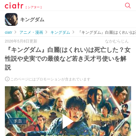
[ シアター ]
キングダム
ciatr
アニメ・漫画
キングダム
『キングダム』白麗(はくれい)
2026年5月8日更新
なかむらじん
『キングダム』白麗(はくれい)は死亡した？女
性説や史実での最後など若き天才弓使いを解
説
このページにはプロモーションが含まれています