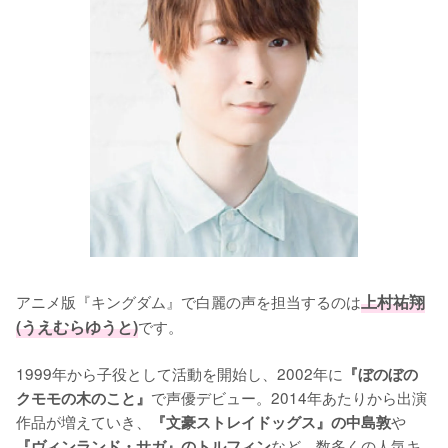
アニメ版『キングダム』で白麗の声を担当するのは
上村祐翔
(うえむらゆうと)
です。

1999年から子役として活動を開始し、2002年に
『ぼのぼの 
で声優デビュー。2014年あたりから出演
クモモの木のこと』
作品が増えていき、
や
『文豪ストレイドッグス』の中島敦
など、数多くの人気キ
『ヴィンランド・サガ』のトルフィン