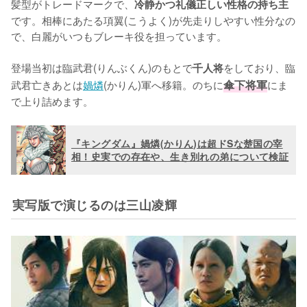
髪型がトレードマークで、
冷静かつ礼儀正しい性格の持ち主
です。相棒にあたる項翼(こうよく)が先走りしやすい性分なの
で、白麗がいつもブレーキ役を担っています。

登場当初は臨武君(りんぶくん)のもとで
をしており、臨
千人将
武君亡きあとは
媧燐
(かりん)軍へ移籍。のちに
傘下将軍
にま
で上り詰めます。
『キングダム』媧燐(かりん)は超ドSな楚国の宰
相！史実での存在や、生き別れの弟について検証
実写版で演じるのは三山凌輝