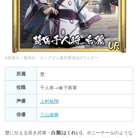
©原泰久／集英社・キングダム製作委員会©でらゲー
所属
楚
役職
千人将→傘下将軍
声優
上村祐翔
俳優
三山凌輝
楚に仕える若き武将・
。ポニーテールのような
白麗(はくれい)