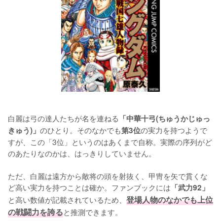
白麗は弓の達人たちが名を連ねる
「中華十弓(ちゅうかじゅっ
のひとり。そのなかでも
の実力を持つようで
きゅう)」
第3位
すが、この「3位」というのはあくまで自称。実際の序列がど
のあたりなのかは、はっきりしていません。

ただ、白麗は遠方から敵将の頭を射抜く、甲冑を矢で貫くな
ど高い実力を持つことは確か。ファンブックには
「武力92」
と高い数値が記載されているため、
登場人物のなかでも上位
の戦闘力を誇る
と推測できます。