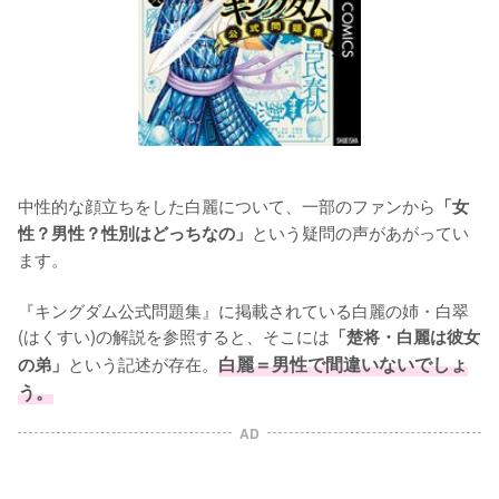
中性的な顔立ちをした白麗について、一部のファンから
「女
という疑問の声があがってい
性？男性？性別はどっちなの」
ます。

『キングダム公式問題集』に掲載されている白麗の姉・白翠
(はくすい)の解説を参照すると、そこには
「楚将・白麗は彼女
という記述が存在。
白麗＝男性で間違いないでしょ
の弟」
う。
AD