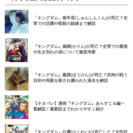
「キングダム」春申君(しゅんしんくん)が死亡？史
実での活躍や暗殺の経緯まで解説
『キングダム』媧燐(かりん)が死亡？史実での最後
や生き別れの弟について徹底考察
『キングダム』龐煖(ほうけん)が死亡？武神の戦う
目的や両親を殺され攫われた過去を解説
【ネタバレ】漫画『キングダム』あらすじ＆編一
覧解説！最新話までわかりやすく紹介
『キングダム』白麗(はくれい)は死亡した？女性説