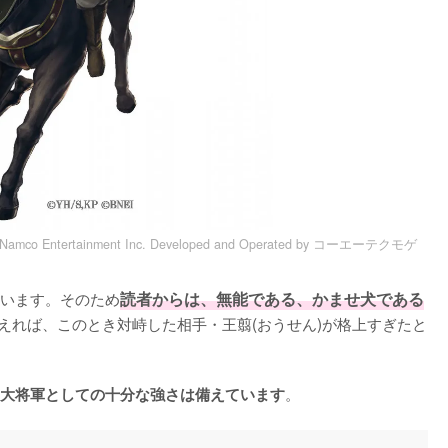
tertainment Inc. Developed and Operated by コーエーテクモゲ
います。そのため
読者からは、無能である、かませ犬である
えれば、このとき対峙した相手・王翦(おうせん)が格上すぎたと
。
大将軍としての十分な強さは備えています