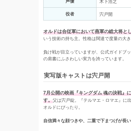
声優
木下浩之
役者
宍戸開
オルドは合従軍において燕軍の総大将と
いう技術の持ち主。性格は闊達で度量の大き
負け戦が目立っていますが、公式ガイドブック
の肩書にふさわしい実力を誇っています。
実写版キャストは宍戸開
7月公開の映画『キングダム 魂の決戦』
す。
父は宍戸錠。『テルマエ・ロマエ』に
オルドにぴったり。

自信満々な顔つきや、二重で下まつげが長い