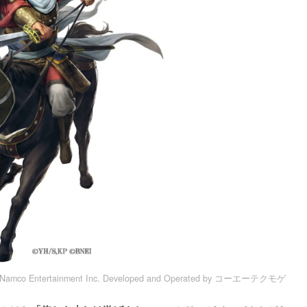
tertainment Inc. Developed and Operated by コーエーテクモゲ