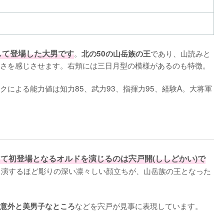
して登場した大男です
。
であり、山読みと
北の50の山岳族の王
さを感じさせます。右頬には三日月型の模様があるのも特徴。

による能力値は知力85、武力93、指揮力95、経験A。大将軍
にて初登場となるオルドを演じるのは宍戸開(ししどかい)で
出演するほど彫りの深い凛々しい顔立ちが、山岳族の王となった
などを宍戸が見事に表現しています。
意外と美男子なところ