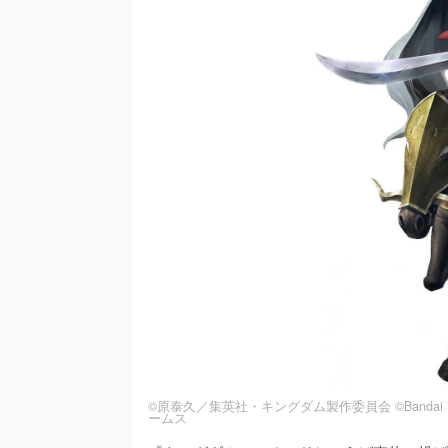
©原泰久／集英社・キングダム製作委員会 ©Bandai Namco En
ームス