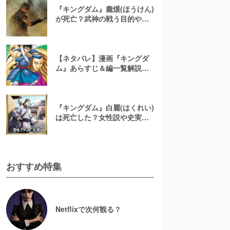
『キングダム』龐煖(ほうけん)
が死亡？武神の戦う目的や両
親を殺され攫われた過去を解
説
【ネタバレ】漫画『キングダ
ム』あらすじ＆編一覧解説！
最新話までわかりやすく紹介
『キングダム』白麗(はくれい)
は死亡した？女性説や史実で
の最後など若き天才弓使いを
解説
おすすめ特集
Netflixで次何観る？