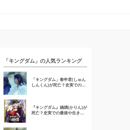
「キングダム」の人気ランキング
「キングダム」春申君(しゅん
しんくん)が死亡？史実での活
躍や暗殺の経緯まで解説
『キングダム』媧燐(かりん)が
死亡？史実での最後や生き別
れの弟について徹底考察