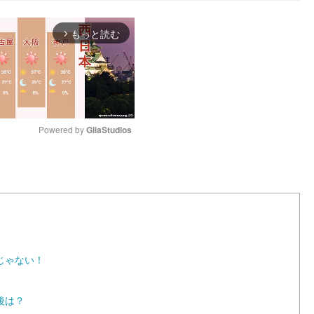
もっと読む
arrow_forward_ios
Powered by 
GliaStudios
M
u
t
e
じゃない！
後は？