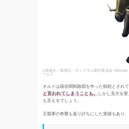
©原泰久／集英社・キングダム製作委員会 ©Bandai Namco En
ームス
オルドは函谷関戦敗因を作った戦犯とされて
と言われてしまうことも。
しかし見方を変
も言えるでしょう。

王翦軍の奇襲も返り討ちにした実績もあり、