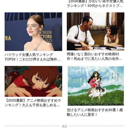
【2026最新】かわいい若手女優人気
ランキング！20代からネクストブレ
イク間近の10代まで
間違いなく面白いおすすめ映画92
ハリウッド女優人気ランキング
作！死ぬまでに見たい人気の名作を
TOP50！これだけ押さえれば海外女
ジャンル別ランキングで紹介【2026
優通【2026年最新版】
年版】
【2025最新】アニメ映画おすすめラ
ンキング！大人も子供も楽しめる最
新作から隠れた名作まで
泣けるアニメ映画おすすめ30選！感
動したい人に是非！
AD