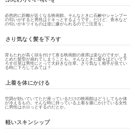
必然的に距離が近くなる映画館。そんなときに石鹸やシャンプー
の匂いがすると男性はドキっとするようです。だけど、香水など
の匂いがキツイものは逆に嫌がられるのでご注意を。
さり気なく髪を下ろす
背もたれが高く頭を付けて座る映画館の座席は楽なのですが、ま
とめた髪型が崩れてしまうことも。そんなときに髪をほどいて下
ろす仕草は男性にとって大好きな仕草。さり気なく相手が見てい
る時に下ろしてみては？
上着を体にかける
空調が効いていてただ座っているだけの映画館はどうしてもか体
が冷えるもの。そんな時に持っている上着を膝にかけている女性
に男性はホロっとするのだとか。
軽いスキンシップ