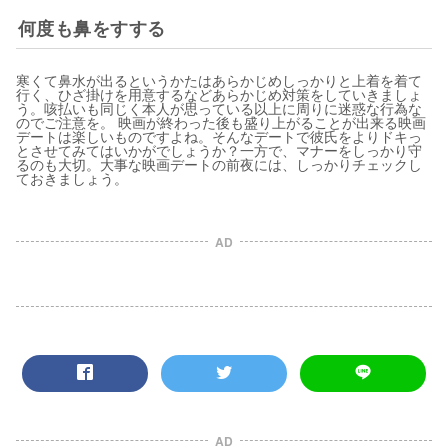
何度も鼻をすする
寒くて鼻水が出るというかたはあらかじめしっかりと上着を着て
行く、ひざ掛けを用意するなどあらかじめ対策をしていきましょ
う。咳払いも同じく本人が思っている以上に周りに迷惑な行為な
のでご注意を。 映画が終わった後も盛り上がることが出来る映画
デートは楽しいものですよね。そんなデートで彼氏をよりドキっ
とさせてみてはいかがでしょうか？一方で、マナーをしっかり守
るのも大切。大事な映画デートの前夜には、しっかりチェックし
ておきましょう。
AD
AD