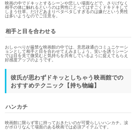
映画の中でドキッとするシーンや悲しい場面などで、さりげなく
相手の体に触れるというのは男性にとってはすごくドキドキして
しまう仕草。だけどあまりベタベタしすぎるのは嫌だという男性
は多いようなのでご注意を。
相手と目を合わせる
おしゃべりが厳禁な映画館の中では、意思疎通のコミュニケーシ
ョンとして相手と目を合わせてえみましょう。笑いを誘うシーン
では目を見て微笑むと気持ちを共有しているように捉えてもらえ
好感度アップのようです。
彼氏が思わずドキッとしちゃう映画館での
おすすめテクニック【持ち物編】
ハンカチ
映画館に限らず常に持っておきたいのが可愛らしいハンカチ。涙
がポロリなんて場面のある映画では必須アイテムです。