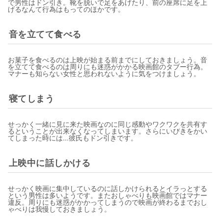
で男性はドン引き。靴を脱いで足をあげたり、前の座席に足を上
げるなんて行為はもってのほかです。
音を立てて食べる
お菓子を食べるのは上映が始まる前までにしておきましょう。音
を立てて食べるのは周りにも迷惑がかかる映画館のタブー行為。
マナーも知らない女性と思われないように気をつけましょう。
寝てしまう
せっかく一緒に見に来た映画なのに同じ感動やワクワクを共有す
るということが出来なくなってしまいます。さらにいびきをかい
てしまった時には...彼氏もドン引きです。
上映中に話しかける
せっかく映画に集中しているのに話しかけられるとイラっとする
という男性は多いようです。またおしゃべりも映画館ではマナー
違反。周りにも迷惑がかかってしまうので映画が終わるまでおし
ゃべりは我慢しておきましょう。