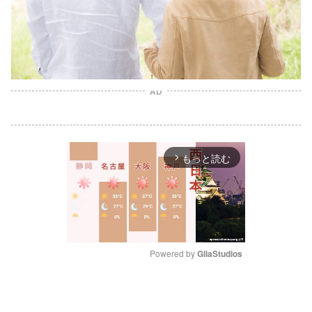
AD
もっと読む
arrow_forward_ios
Powered by 
GliaStudios
M
u
t