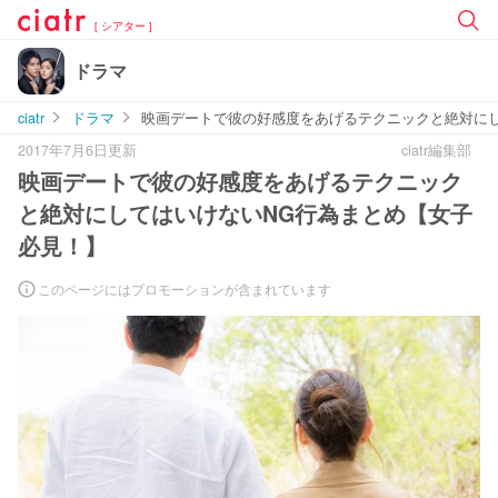
[ シアター ]
ドラマ
ciatr
ドラマ
映画デートで彼の好感度をあげるテクニックと絶対に
2017年7月6日更新
ciatr編集部
映画デートで彼の好感度をあげるテクニック
と絶対にしてはいけないNG行為まとめ【女子
必見！】
このページにはプロモーションが含まれています