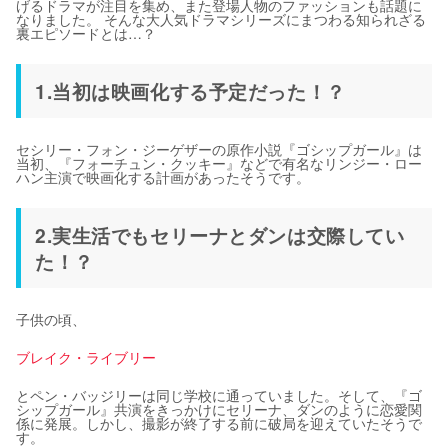
げるドラマが注目を集め、また登場人物のファッションも話題に
なりました。 そんな大人気ドラマシリーズにまつわる知られざる
裏エピソードとは…？
1.当初は映画化する予定だった！？
セシリー・フォン・ジーゲザーの原作小説『ゴシップガール』は
当初、『フォーチュン・クッキー』などで有名なリンジー・ロー
ハン主演で映画化する計画があったそうです。
2.実生活でもセリーナとダンは交際してい
た！？
子供の頃、
ブレイク・ライブリー
とペン・バッジリーは同じ学校に通っていました。そして、『ゴ
シップガール』共演をきっかけにセリーナ、ダンのように恋愛関
係に発展。しかし、撮影が終了する前に破局を迎えていたそうで
す。