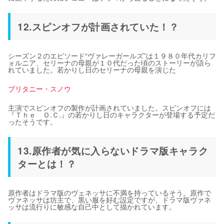
12.スピンオフが計画されていた！？
シーズン２のエピソード“ヴァレーガールズ”は１９８０年代カリフ
ォルニア、セリーナの母親が１０代だった頃のストーリーが語ら
れていました。若かりし日のセリーナの母親を演じた
ブリタニー・スノウ
主演でスピンオフの製作が計画されていました。スピンオフには
『Ｔｈｅ Ｏ.Ｃ.』の若かりし日のキャラクターが登場する予定だ
ったそうです。
13.原作者が気に入らないドラマ版キャラク
ターとは！？
原作者はドラマ版のヴェネッサに不満を持っているそう。原作で
ヴァネッサは坊主で、黒い服を好む設定ですが、ドラマ版ヴァネ
ッサは流行りに敏感な自己中として描かれています。