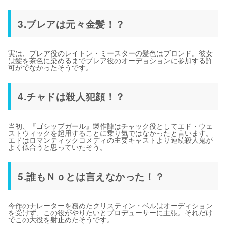
3.ブレアは元々金髪！？
実は、ブレア役のレイトン・ミースターの髪色はブロンド。彼女
は髪を茶色に染めるまでブレア役のオーデョションに参加する許
可がでなかったそうです。
4.チャドは殺人犯顔！？
当初、『ゴシップガール』製作陣はチャック役としてエド・ウェ
ストウィックを起用することに乗り気ではなかったと言います。
エドはロマンティックコメディの主要キャストより連続殺人鬼が
よく似合うと思っていたそう。
5.誰もＮｏとは言えなかった！？
今作のナレーターを務めたクリスティン・ベルはオーディション
を受けず、この役がやりたいとプロデューサーに主張。それだけ
でこの大役を射止めたそうです。