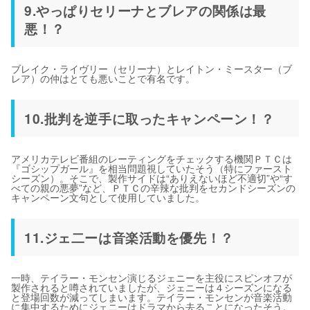
9.やっぱりセリーナとブレアの関係は最
悪！？
ブレイク・ライヴリー（セリーナ）とレイトン・ミースター（ブ
レア）の仲はとても悪いことで有名です。
10.批判を逆手に取ったキャンペーン！？
アメリカテレビ番組のレーティングをチェックする機関ＰＴＣは
『ゴシップガール』を相当問題視していたそう（特にファースト
シーズン）。そこで、製作サイドは“ありえないほど不適切”や“す
べての親の悪夢”など、ＰＴＣの辛辣な批判をセカンドシーズンの
キャンペーン文句として使用していました。
11.ジェ二ーは音楽活動を優先！？
一時、テイラー・モンセン演じるジェニーを主役にスピンオフが
製作されると噂されていましたが、ジェニーは４シーズンになる
と登場回数が減ってしまいます。テイラー・モンセンが音楽活動
に集中するためにジェニーはドラマから去ることになったそう。