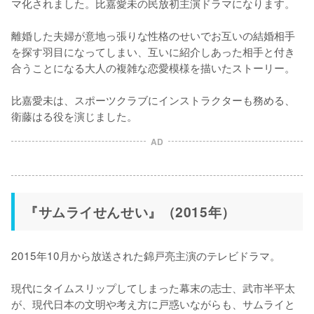
マ化されました。比嘉愛未の民放初主演ドラマになります。

離婚した夫婦が意地っ張りな性格のせいでお互いの結婚相手
を探す羽目になってしまい、互いに紹介しあった相手と付き
合うことになる大人の複雑な恋愛模様を描いたストーリー。

比嘉愛未は、スポーツクラブにインストラクターも務める、
衛藤はる役を演じました。
AD
『サムライせんせい』（2015年）
2015年10月から放送された錦戸亮主演のテレビドラマ。

現代にタイムスリップしてしまった幕末の志士、武市半平太
が、現代日本の文明や考え方に戸惑いながらも、サムライと