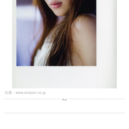
出典 :
www.amazon.co.jp
AD