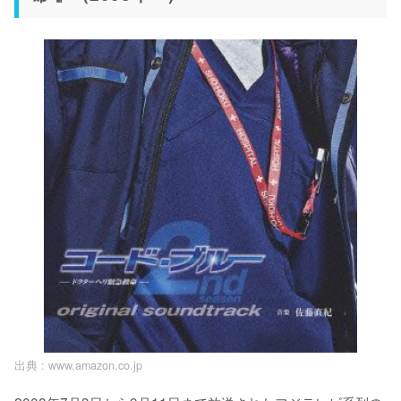
出典 :
www.amazon.co.jp