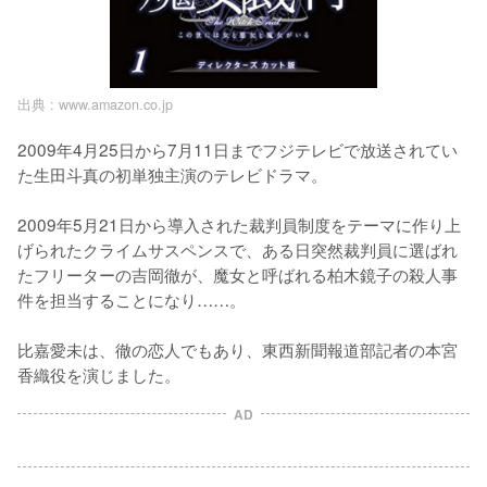
出典 :
www.amazon.co.jp
2009年4月25日から7月11日までフジテレビで放送されてい
た生田斗真の初単独主演のテレビドラマ。

2009年5月21日から導入された裁判員制度をテーマに作り上
げられたクライムサスペンスで、ある日突然裁判員に選ばれ
たフリーターの吉岡徹が、魔女と呼ばれる柏木鏡子の殺人事
件を担当することになり……。

比嘉愛未は、徹の恋人でもあり、東西新聞報道部記者の本宮
香織役を演じました。
AD