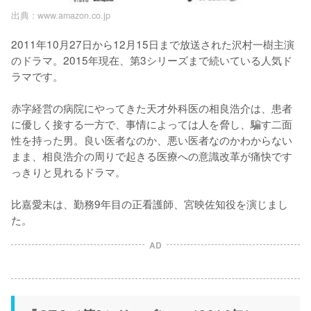
出典 :
www.amazon.co.jp
2011年10月27日から12月15日まで放送された沢村一樹主演
のドラマ。2015年現在、第3シリーズまで続いている人気ド
ラマです。

赤字経営の病院にやってきた天才外科医の相良浩介は、患者
に優しく接する一方で、事情によっては人を脅し、騙す二面
性を持った男。良い医者なのか、悪い医者なのかわからない
まま、相良浩介の周りで起きる医療への意識改革が痛快です
っきりと見れるドラマ。

比嘉愛未は、勤務9年目の正看護師、宮映佐知役を演じまし
た。
AD