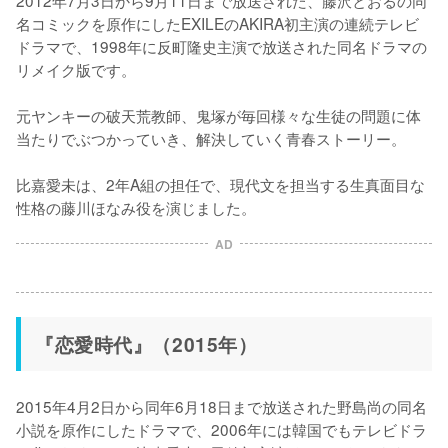
名コミックを原作にしたEXILEのAKIRA初主演の連続テレビ
ドラマで、1998年に反町隆史主演で放送された同名ドラマの
リメイク版です。

元ヤンキーの破天荒教師、鬼塚が毎回様々な生徒の問題に体
当たりでぶつかっていき、解決していく青春ストーリー。

比嘉愛未は、2年A組の担任で、現代文を担当する生真面目な
性格の藤川ほなみ役を演じました。
AD
『恋愛時代』（2015年）
2015年4月2日から同年6月18日まで放送された野島尚の同名
小説を原作にしたドラマで、2006年には韓国でもテレビドラ