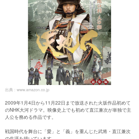
出典 :
www.amazon.co.jp
2009年1月4日から11月22日まで放送された火坂作品初めて
のNHK大河ドラマ。映像史上でも初めて直江兼次が単独で主
人公を務める作品です。

戦国時代を舞台に「愛」と「義」を重んじた武将・直江兼次
の生涯を描いています。
