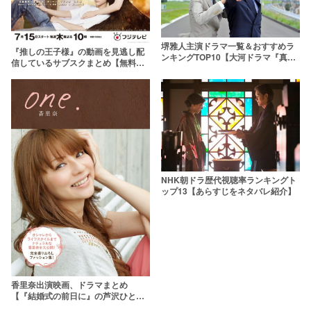
堺雅人主演ドラマ一覧＆おすすめラ
『推しの王子様』の動画を見逃し配
ンキングTOP10【大河ドラマ『真田
信しているサブスクまとめ【無料で
丸』まで】
安全に】
NHK朝ドラ歴代視聴率ランキングト
ップ13【あらすじをネタバレ紹介】
香里奈出演映画、ドラマまとめ
【『結婚式の前日に』の芦沢ひとみ
役で復活！】