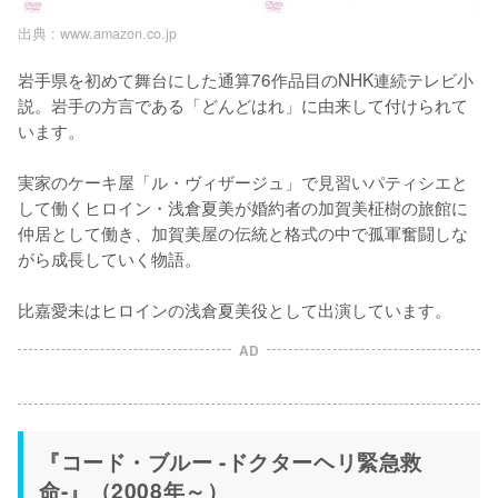
出典 :
www.amazon.co.jp
岩手県を初めて舞台にした通算76作品目のNHK連続テレビ小
説。岩手の方言である「どんどはれ」に由来して付けられて
います。

実家のケーキ屋「ル・ヴィザージュ」で見習いパティシエと
して働くヒロイン・浅倉夏美が婚約者の加賀美柾樹の旅館に
仲居として働き、加賀美屋の伝統と格式の中で孤軍奮闘しな
がら成長していく物語。

比嘉愛未はヒロインの浅倉夏美役として出演しています。
AD
『コード・ブルー -ドクターヘリ緊急救
命-』（2008年～）