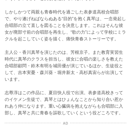
しかしかつて両親も青春時代を過ごした表参道高校合唱部
で、やり遂げねばならぬある“目的”を抱く真琴は、一念発起し
合唱部の立て直しを図ることを決意します。これはそんな彼
女が廃部寸前の合唱部を再生し、“歌の力”によって学校にミラ
クルを起こしていく姿を描く、痛快青春ストーリーです。

主人公・香川真琴を演じたのは、芳根京子。また教育実習生
時代に真琴のクラスを担当し、彼女に合唱の楽しさを教えた
合唱部顧問・鈴木有明を城田優が演じているほか、生徒役と
して、吉本実憂・森川葵・堀井新太・高杉真宙らが出演して
います。

志尊淳はこの作品に、夏目快人役で出演。表参道高校きって
のイケメン生徒で、真琴とはひょんなことから知り合い惹か
れあう仲になります。重い心臓病を抱えながらも合唱部に入
部し、真琴と共に青春を謳歌していくという役どころです。
AD