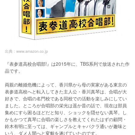
出典 :
www.amazon.co.jp
『表参道高校合唱部!』は2015年に、TBS系列で放送された作
品です。

両親の離婚危機によって、香川県から母の実家がある東京の
表参道高校へと転入してきた主人公・香川真琴は、合唱が大
好きで、合唱の名門校である同校での活動を楽しみにしてい
ました。ところが合唱部の栄光は遥か昔の話で、現在は部員
集めにすら困るほどだと知り、ショックを隠せない真琴。し
かもかつて真琴に合唱の楽しさを教えてくれたはずの顧問・
鈴木有明に至っては、ギャンブルとキャバクラ通いが趣味と
いう、ダメ人間へと変貌を遂げていたのです。
