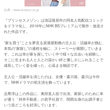
出典 :
www.amazon.co.jp
『プリンセスメゾン』は池辺葵原作の同名人気配信コミック
をドラマ化し、2016年にNHK BSプレミアムで製作・放送さ
れた作品です。

“家を買う”ことを夢見る居酒屋勤務の主人公・沼越幸が挑む、
本気の“家探し”の過程を軸に、ストーリーが展開していきま
す。これは幸が家を探していく中で様々な出会いを経験し、
そこに生まれる人と人との温かい絆と優しさにふれることで
成長していく姿を綴った、心温まる物語です。

主人公・沼越幸を演じたのは、女優・森川葵。森川は今作
で、NHKドラマの初主演を飾っています。

志尊淳はこの作品に、奥田直人役で出演。家探しのために幸
が通う「持井不動産」の若手社員で、関西出身のお調子者と
いう役どころを好演しています。