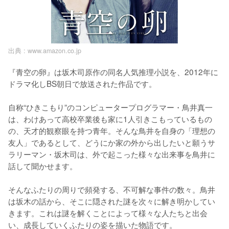
出典 :
www.amazon.co.jp
『青空の卵』は坂木司原作の同名人気推理小説を、2012年に
ドラマ化しBS朝日で放送された作品です。

自称“ひきこもり”のコンピュータープログラマー・鳥井真一
は、わけあって高校卒業後も家に1人引きこもっているもの
の、天才的観察眼を持つ青年。そんな鳥井を自身の「理想の
友人」であるとして、どうにか家の外から出したいと願うサ
ラリーマン・坂木司は、外で起こった様々な出来事を鳥井に
話して聞かせます。

そんなふたりの周りで頻発する、不可解な事件の数々。鳥井
は坂木の話から、そこに隠された謎を次々に解き明かしてい
きます。これは謎を解くことによって様々な人たちと出会
い、成長していくふたりの姿を描いた物語です。
