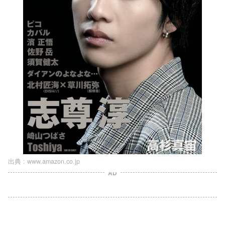
出典 :
www.amazon.co.jp
AD