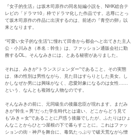
『女子的生活』は坂木司原作の同名短編小説を、NHK総合テ
レビの「ドラマ10」枠でドラマ化した作品です。志尊にとっ
て坂木司原作の作品に出演するのは、前述の『青空の卵』以
来となります。

“可愛い女子的な生活”に憧れて田舎から都会へと出てきた主人
公・小川みき（本名：幹生）は、ファッション通販会社に勤
務するOL。そんなみきには、とある秘密がありました。

それは、みきが“トランスジェンダー”であること。その実態
は、体の性別は男性ながら、見た目はすらりとした美女。し
かしなぜか男には興味がなく、恋愛対象になるのは女性……
という、なんとも複雑な人物なのです。

そんなみきの前に、元同級生の後藤忠臣が現れます。まだみ
きが“幹生＝男”だった学生時代とは違い、どこからどう見て
も“みき＝女”であることに戸惑う後藤でしたが、ふたりはひょ
んなことからひとつ屋根の下で暮らすことに。これはファッ
ションの街・神戸を舞台に、毒気たっぷりで破天荒ながら憎