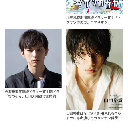
小芝風花出演連続ドラマ一覧！『ト
クサツガガガ』ハマりすぎ！
吉沢亮出演連続ドラマ一覧！朝ドラ
『なつぞら』山田天陽役で国民的俳
優に
山田裕貴はなぜ次々起用される？朝
ドラにも出演したカメレオン俳優に
迫る