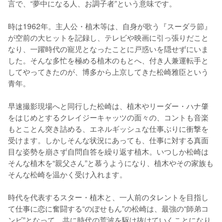
言で、“夢中になる人、お調子者”という意味です。

時は1962年。主人公・植木等は、自身が歌う『スーダラ節』
が空前の大ヒットを記録し、テレビや映画に引っ張りだこと
なり、一躍時代の寵児となったことに戸惑いを隠せずにいま
した。そんな多忙を極める植木のもとへ、付き人兼運転手と
してやってきたのが、博多から上京してきた松崎雅臣という
青年。

早速撮影現場へと同行した松崎は、植木やリーダー・ハナ肇
をはじめとするクレイジーキャッツの面々の、コントも音楽
もとことん突き詰める、エネルギッシュな仕事ぶりに衝撃を
受けます。しかしそんな状況にあっても、仕事に対する真面
目な姿勢を崩さず自問自答を繰り返す植木。いつしか松崎は
そんな植木を“親父さん”と慕うようになり、植木やその家族も
そんな松崎を温かく受け入れます。

時代を代表するスター・植木と、一人前のタレントを目指し
て仕事に恋に奮闘する“のぼせもん”の松崎は、最強の“師弟コ
ンビ”となって、共に時代の荒波を駆け抜けていくことになり