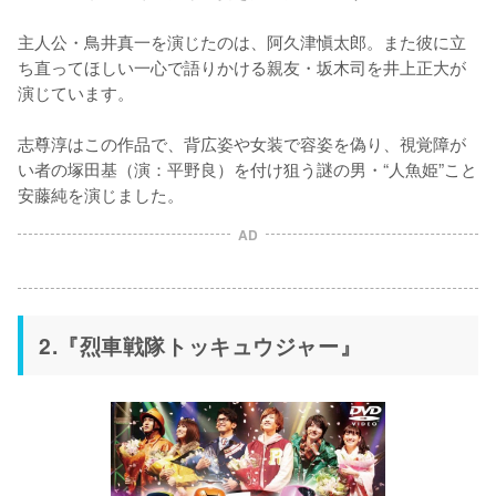
主人公・鳥井真一を演じたのは、阿久津愼太郎。また彼に立
ち直ってほしい一心で語りかける親友・坂木司を井上正大が
演じています。

志尊淳はこの作品で、背広姿や女装で容姿を偽り、視覚障が
い者の塚田基（演：平野良）を付け狙う謎の男・“人魚姫”こと
安藤純を演じました。
AD
2.『烈車戦隊トッキュウジャー』