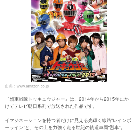
出典 :
www.amazon.co.jp
『烈車戦隊トッキュウジャー』は、2014年から2015年にか
けてテレビ朝日系列で放送された作品です。

イマジネーションを持つ者だけに見える光輝く線路“レインボ
ーライン”と、その上を力強く走る世紀の軌道車両“烈車”。
