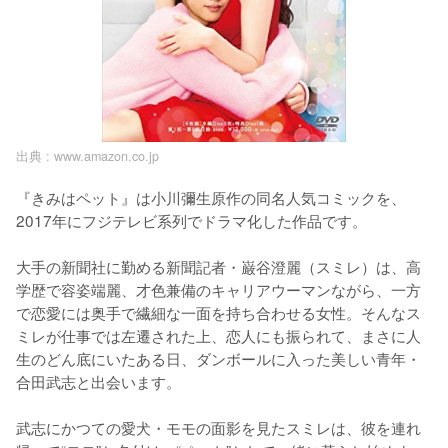
出典 :
www.amazon.co.jp
『きみはペット』は小川彌生原作の同名人気コミックを、
2017年にフジテレビ系列でドラマ化した作品です。

大手の新聞社に勤める新聞記者・巌谷澄麗（スミレ）は、高
学歴で容姿端麗、才色兼備のキャリアウーマンながら、一方
で恋愛には奥手で繊細な一面を持ち合わせる女性。そんなス
ミレが仕事では左遷された上、恋人にも振られて、まさに人
生のどん底にいたある日、ダンボールに入った美しい青年・
合田武志と出会います。

武志にかつての愛犬・モモの面影を見たスミレは、彼を連れ