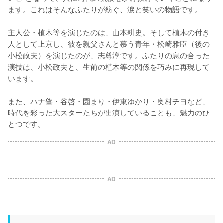
ます。これはそんなふたりが紡ぐ、涙と笑いの物語です。

主人公・植木等を演じたのは、山本耕史。そして植木の付き
人として上京し、彼を親父さんと慕う青年・松崎雅臣（後の
小松政夫）を演じたのが、志尊淳です。ふたりの息の合った
演技は、小松政夫と、生前の植木等の関係を巧みに再現して
います。

また、ハナ肇・谷啓・園まり・伊東ゆかり・奥村チヨなど、
時代を彩った大スターたちが出演していることも、魅力のひ
とつです。
AD
AD