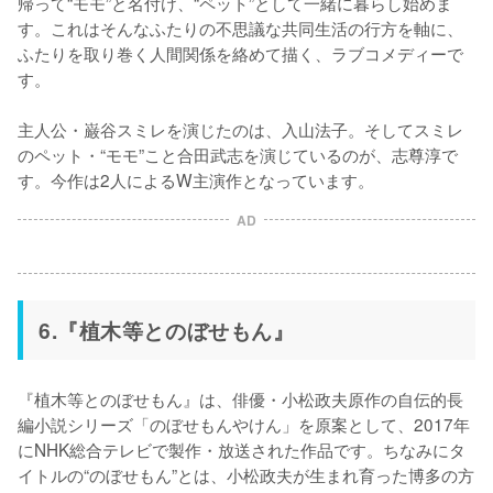
帰って“モモ”と名付け、“ペット”として一緒に暮らし始めま
す。これはそんなふたりの不思議な共同生活の行方を軸に、
ふたりを取り巻く人間関係を絡めて描く、ラブコメディーで
す。

主人公・巌谷スミレを演じたのは、入山法子。そしてスミレ
のペット・“モモ”こと合田武志を演じているのが、志尊淳で
す。今作は2人によるW主演作となっています。
AD
6.『植木等とのぼせもん』
『植木等とのぼせもん』は、俳優・小松政夫原作の自伝的長
編小説シリーズ「のぼせもんやけん」を原案として、2017年
にNHK総合テレビで製作・放送された作品です。ちなみにタ
イトルの“のぼせもん”とは、小松政夫が生まれ育った博多の方