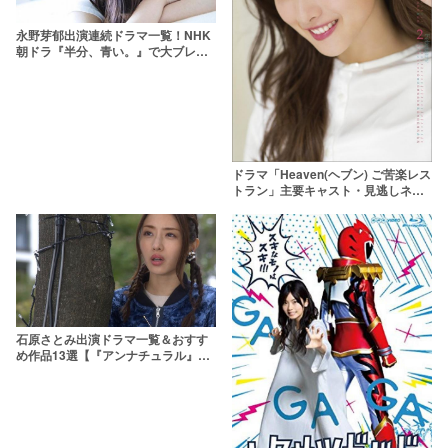
永野芽郁出演連続ドラマ一覧！NHK
朝ドラ『半分、青い。』で大ブレイ
ク！
ドラマ「Heaven(ヘブン) ご苦楽レス
トラン」主要キャスト・見逃しネタ
バレ一覧 石原さとみが自己中オーナ
ーに
石原さとみ出演ドラマ一覧＆おすす
め作品13選【『アンナチュラル』
『高嶺の花』他】