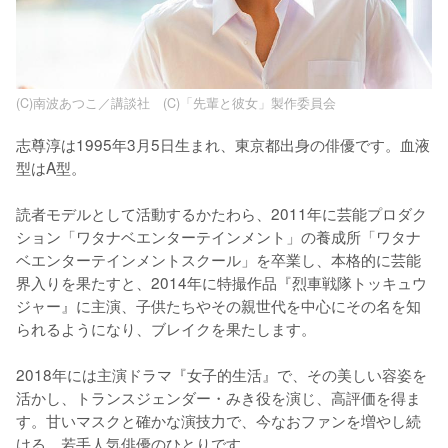
(C)南波あつこ／講談社 (C)「先輩と彼女」製作委員会
志尊淳は1995年3月5日生まれ、東京都出身の俳優です。血液
型はA型。

読者モデルとして活動するかたわら、2011年に芸能プロダク
ション「ワタナベエンターテインメント」の養成所「ワタナ
ベエンターテインメントスクール」を卒業し、本格的に芸能
界入りを果たすと、2014年に特撮作品『烈車戦隊トッキュウ
ジャー』に主演、子供たちやその親世代を中心にその名を知
られるようになり、ブレイクを果たします。

2018年には主演ドラマ『女子的生活』で、その美しい容姿を
活かし、トランスジェンダー・みき役を演じ、高評価を得ま
す。甘いマスクと確かな演技力で、今なおファンを増やし続
ける、若手人気俳優のひとりです。