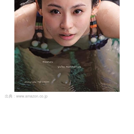
出典 :
www.amazon.co.jp