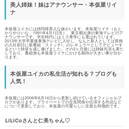
美人姉妹！妹はアナウンサー・本仮屋リイ
ナ
本仮屋ユイカには姉同様美人な妹がいます。本仮屋リイナ（もと
かりやりいな、1991年4月1日生）、東京都出身の東海テレビのア
ナウンサーです。学生時代にはミス青学にも選ばれています。
2013年大学卒業後東海テレビに入社し、なんと新人としては異例
の入社初日に新番組「スイッチ!」のレギュラーとしてデビューす
るという快挙を成し遂げました。その3ヶ月後には姉妹共演も果た
しており、番組側も本仮屋リイナにかける期待が大きい事が分か
ります。
本仮屋ユイカの私生活が知れる？ブログも
人気！
本仮屋には2006年6月14日から更新し続けているオフィシャルブ
ログがあります。プライベートでの交友関係や出演する作品など
について更新しており、本仮屋の可愛らしい文面も特徴的です。
LiLiCoさんと仁美ちゃん♡