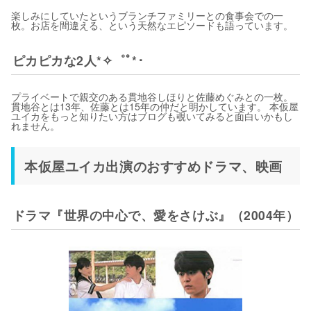
楽しみにしていたというブランチファミリーとの食事会での一
枚。お店を間違える、という天然なエピソードも語っています。
ピカピカな2人*✧゜ﾟ*･
プライベートで親交のある貫地谷しほりと佐藤めぐみとの一枚。
貫地谷とは13年、佐藤とは15年の仲だと明かしています。 本仮屋
ユイカをもっと知りたい方はブログも覗いてみると面白いかもし
れません。
本仮屋ユイカ出演のおすすめドラマ、映画
ドラマ『世界の中心で、愛をさけぶ』（2004年）