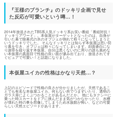
『王様のブランチ』のドッキリ企画で見せ
た反応が可愛いという噂…！
2014年放送されたTBS系人気ドッキリ系お笑い番組「番組対抗！
ドッキリアワード」。本仮屋がターゲットとなったのは、自身が
引いた幕で除幕式の氷のオブジェが倒れて粉々になってしまうと
いうドッキリでした。 そんなドッキリとは知らず本仮屋は思い切
り幕を引き、オブジェは粉々になってしまいます。顔面蒼白にな
り謝罪を繰り返す本仮屋。自分は悪くないのに周りの誰も責めな
い本仮屋の真面目で性格の良い面が滲み出ており、放送されてす
ぐピュアで可愛い！と話題になりました。
本仮屋ユイカの性格はかなり天然…？
上記のエピソードで性格の良さが分かりましたが、天然であるこ
とでも有名な本仮屋ユイカ。何もない所でつまずいたり、透明の
ガラス扉によくぶつかることがあるんだとか。 他にもタクシーに
乗った時スカートをドアに挟んだまま気がつかなかったり、水槽
が壊れた時の事を想像してしまうため水族館が怖い、などの可愛
らしい天然エピソードがあります。