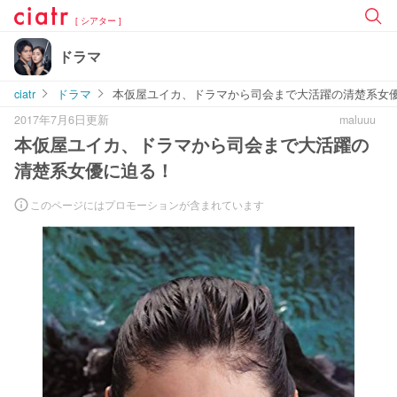
[ シアター ]
ドラマ
ciatr
ドラマ
本仮屋ユイカ、ドラマから司会まで大活躍の清楚系女
2017年7月6日更新
maluuu
本仮屋ユイカ、ドラマから司会まで大活躍の
清楚系女優に迫る！
このページにはプロモーションが含まれています