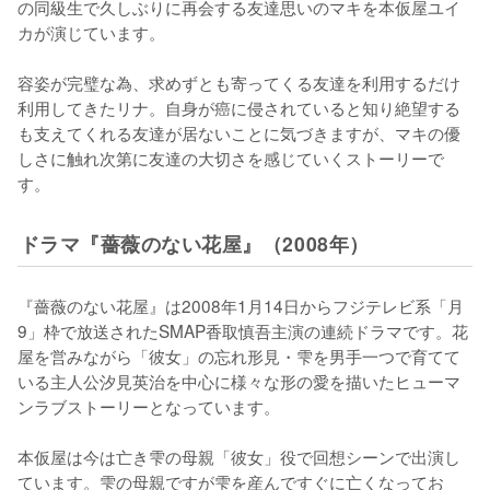
の同級生で久しぶりに再会する友達思いのマキを本仮屋ユイ
カが演じています。

容姿が完璧な為、求めずとも寄ってくる友達を利用するだけ
利用してきたリナ。自身が癌に侵されていると知り絶望する
も支えてくれる友達が居ないことに気づきますが、マキの優
しさに触れ次第に友達の大切さを感じていくストーリーで
す。
ドラマ『薔薇のない花屋』（2008年）
『薔薇のない花屋』は2008年1月14日からフジテレビ系「月
9」枠で放送されたSMAP香取慎吾主演の連続ドラマです。花
屋を営みながら「彼女」の忘れ形見・雫を男手一つで育てて
いる主人公汐見英治を中心に様々な形の愛を描いたヒューマ
ンラブストーリーとなっています。

本仮屋は今は亡き雫の母親「彼女」役で回想シーンで出演し
ています。雫の母親ですが雫を産んですぐに亡くなってお