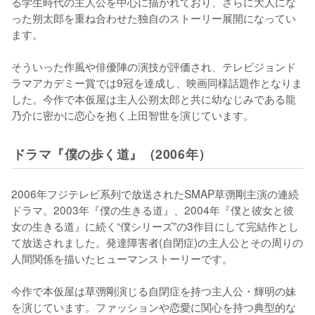
る学生時代の主人公を中心に描かれており、さらに大人にな
った朔太郎を重ね合わせた独自のストーリー展開になってい
ます。

そういった作風や俳優陣の演技が評価され、テレビジョンド
ラマアカデミー賞では9冠を達成し、映画同様話題作となりま
した。今作で本仮屋は主人公朔太郎と共に幼なじみである龍
乃介に密かに恋心を抱く上田智世を演じています。
ドラマ『僕の歩く道』（2006年）
2006年フジテレビ系列で放送されたSMAP草彅剛主演の連続
ドラマ。2003年『僕の生きる道』、2004年『僕と彼女と彼
女の生きる道』に続く“僕シリーズ”の3作目にして完結作とし
て放送されました。発達障害者(自閉症)の主人公とその周りの
人間関係を描いたヒューマンストーリーです。

今作で本仮屋は草彅剛演じる自閉症を持つ主人公・輝明の妹
を演じています。ファッションや恋愛に関心を持つ典型的な