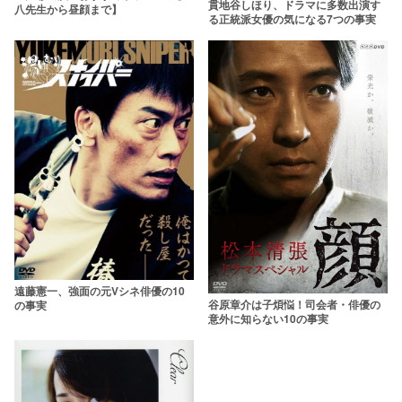
貫地谷しほり、ドラマに多数出演す
八先生から昼顔まで】
る正統派女優の気になる7つの事実
遠藤憲一、強面の元Vシネ俳優の10
谷原章介は子煩悩！司会者・俳優の
の事実
意外に知らない10の事実