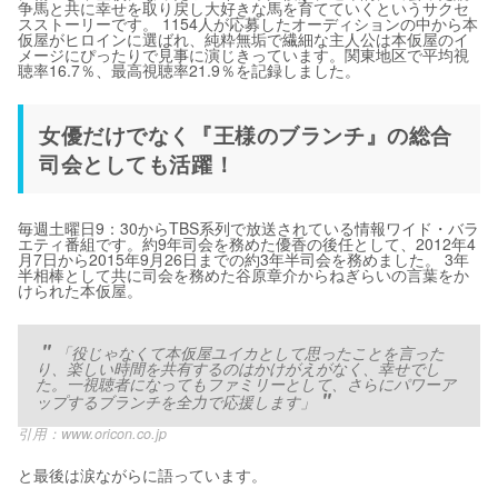
争馬と共に幸せを取り戻し大好きな馬を育てていくというサクセ
スストーリーです。 1154人が応募したオーディションの中から本
仮屋がヒロインに選ばれ、純粋無垢で繊細な主人公は本仮屋のイ
メージにぴったりで見事に演じきっています。関東地区で平均視
聴率16.7％、最高視聴率21.9％を記録しました。
女優だけでなく『王様のブランチ』の総合
司会としても活躍！
毎週土曜日9：30からTBS系列で放送されている情報ワイド・バラ
エティ番組です。約9年司会を務めた優香の後任として、2012年4
月7日から2015年9月26日までの約3年半司会を務めました。 3年
半相棒として共に司会を務めた谷原章介からねぎらいの言葉をか
けられた本仮屋。
「役じゃなくて本仮屋ユイカとして思ったことを言った
り、楽しい時間を共有するのはかけがえがなく、幸せでし
た。一視聴者になってもファミリーとして、さらにパワーア
ップするブランチを全力で応援します」
引用：
www.oricon.co.jp
と最後は涙ながらに語っています。