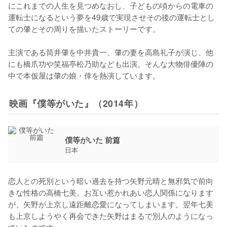
にこれまでの人生を見つめなおし、子どもの頃からの電車の
運転士になるという夢を49歳で実現させその後の運転士とし
ての肇とその周りを描いたストーリーです。

主演である筒井肇を中井貴一、肇の妻を高島礼子が演じ、他
にも橋爪功や笑福亭松乃助なども出演。そんな大物俳優陣の
中で本仮屋は肇の娘・倖を熱演しています。
映画『僕等がいた』（2014年）
僕等がいた 前篇
日本
恋人との死別という暗い過去を持つ矢野元晴と無邪気で前向
きな性格の高橋七美。お互い惹かれあい恋人関係になります
が、矢野が上京し遠距離恋愛になってしまいます。翌年七美
も上京しようやく再会できた矢野はまるで別人のようになっ