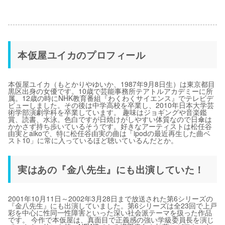
本仮屋ユイカのプロフィール
本仮屋ユイカ（もとかりやゆいか、1987年9月8日生）は東京都目
黒区出身の女優です。10歳で芸能事務所テアトルアカデミーに所
属。12歳の時にNHK教育番組『わくわくサイエンス』でテレビデ
ビューしました。その後は中学高校を卒業し、2010年日本大学芸
術学部演劇学科を卒業しています。 趣味はジョギングや音楽鑑
賞、読書、水泳。色白ですが日焼けがしやすい体質なので日傘は
かかさず持ち歩いているそうです。好きなアーティストは松任谷
由実とaikoで、特に松任谷由実の曲は「ipodの最近再生した曲ベ
スト10」に常に入っているほど聴いているんだとか。
実はあの『金八先生』にも出演していた！
2001年10月11日～2002年3月28日まで放送された第6シリーズの
『金八先生』にも出演していました。第6シリーズは全23回で上戸
彩を中心に性同一性障害といった深い社会派テーマを扱った作品
です。 今作で本仮屋は、真面目で正義感の強い学級委員長を演じ