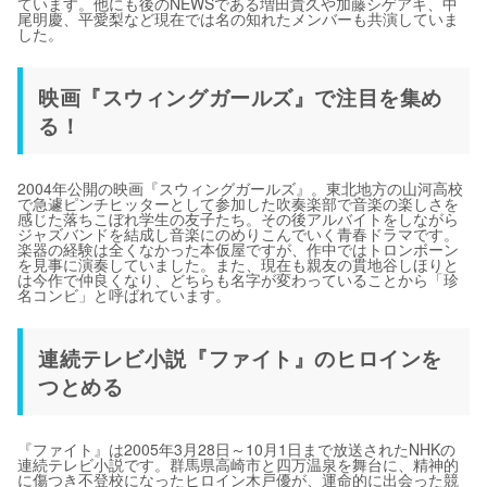
ています。他にも後のNEWSである増田貴久や加藤シゲアキ、中
尾明慶、平愛梨など現在では名の知れたメンバーも共演していま
した。
映画『スウィングガールズ』で注目を集め
る！
2004年公開の映画『スウィングガールズ』。東北地方の山河高校
で急遽ピンチヒッターとして参加した吹奏楽部で音楽の楽しさを
感じた落ちこぼれ学生の友子たち。その後アルバイトをしながら
ジャズバンドを結成し音楽にのめりこんでいく青春ドラマです。
楽器の経験は全くなかった本仮屋ですが、作中ではトロンボーン
を見事に演奏していました。また、現在も親友の貫地谷しほりと
は今作で仲良くなり、どちらも名字が変わっていることから「珍
名コンビ」と呼ばれています。
連続テレビ小説『ファイト』のヒロインを
つとめる
『ファイト』は2005年3月28日～10月1日まで放送されたNHKの
連続テレビ小説です。群馬県高崎市と四万温泉を舞台に、精神的
に傷つき不登校になったヒロイン木戸優が、運命的に出会った競