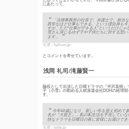
にあたって、
「法律事務所の社長で、弁護士で、相当な
異常なほど仕事もできる、という僕自身も今
すが、ただ“仕事がデキる人”というだけじ
雪さん演じるゆず子や子供たちに対する思い
ます」
引用：
fujitv.co.jp
とコメントを寄せています。
浅岡 礼司/滝藤賢一
脇役として出演した日曜ドラマの『半沢直樹』
子（小雪）の勤める人材派遣会社DOHの経理
す。
今年40歳になり、新しい年を迎え初めて
名が『大貧乏』…私の私生活を予兆していな
快なドラマを日曜日の夜に皆様にお届けでき
引用：
tvlife.jp