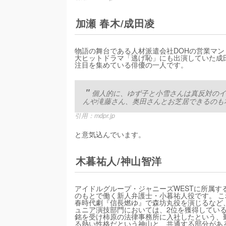
加瀬 春木/成田凌
物語の舞台である人材派遣会社DOHの営業マ
大ヒットドラマ「逃げ恥」にも出演していた成
注目を集めている俳優の一人です。
個人的に、ゆず子と小雪さんは真反対のイ
んや滝藤さん、奥田さんとお芝居できるのも
引用：
mdpr.jp
と意気込んでいます。
木暮祐人/神山智洋
アイドルグループ・ジャニーズWESTに所属
のもとで働く新人弁護士・小暮祐人役です。 こ
春時代劇『信長燃ゆ』で森坊丸役を演じるなど
ュニア演技部門においては、2位を獲得してい
銘を受け柿原の法律事務所に入社したという、
る熱い性格だという神山と、共通する部分があ