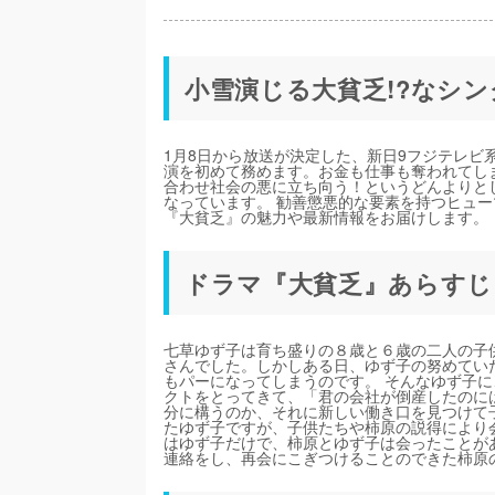
小雪演じる大貧乏!?なシ
1月8日から放送が決定した、新日9フジテレ
演を初めて務めます。お金も仕事も奪われてし
合わせ社会の悪に立ち向う！というどんよりと
なっています。 勧善懲悪的な要素を持つヒュ
『大貧乏』の魅力や最新情報をお届けします。
ドラマ『大貧乏』あらすじ
七草ゆず子は育ち盛りの８歳と６歳の二人の子
さんでした。しかしある日、ゆず子の努めてい
もパーになってしまうのです。 そんなゆず子
クトをとってきて、「君の会社が倒産したのに
分に構うのか、それに新しい働き口を見つけて
たゆず子ですが、子供たちや柿原の説得により
はゆず子だけで、柿原とゆず子は会ったことが
連絡をし、再会にこぎつけることのできた柿原