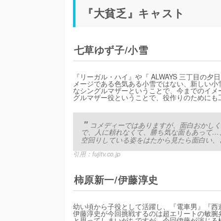
『大貧乏』キャスト
七草ゆず子/小雪
『リーガル・ハイ』や『 ALWAYS 三丁目
メージである色気ある小雪ではない、新しい小
なシングルマザーということで、今までのイメ
グルマザー役ということで、役作りのためにも
コメディーではありますが、面白おかしく
で、人に頼れなくて、勝ち気な面もあって…
空回りしている姿をはたから見たら面白い、
引用：
fujitv.co.jp
柿原新一/伊藤淳史
幼い頃から子役として活躍し、『電車男』『西
伊藤淳史が今回挑戦するのは超エリートの敏腕
と思ってしまいがちですが、今回伊藤が演じる