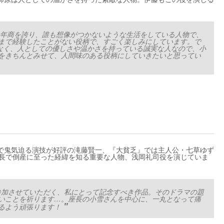
年商を誇り、誰も想像がつかないような生活をしている人物で、
まで経験したことがない役柄で、すごく楽しみにしています。で
ゃなく、人としての優しさや温かさを持っている誠実な人なので、小
をきちんとみせて、人間味のある役柄にしていきたいと思ってい
で鬼気迫る演技が好評の滝藤賢一、『大貧乏』では主人公・七草ゆず
部長で倒産に至った経緯を知る重要な人物、浅岡礼司役を演じていま
参加させていただく、私にとって記念すべき作品。そのドラマの題
いことを祈ります…。座長の小雪さんを中心に、一丸となって痛
るよう頑張ります！