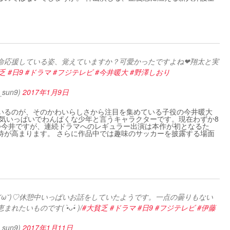
命応援している姿、覚えていますか？可愛かったですよね❤翔太と実
乏
#日9
#ドラマ
#フジテレビ
#今井暖大
#野澤しおり
sun9)
2017年1月9日
いるのが、そのかわいらしさから注目を集めている子役の今井暖大
元気いっぱいでわんぱくな少年と言うキャラクターです。現在わずか8
つ今井ですが、連続ドラマへのレギュラー出演は本作が初となるた
待が高まります。 さらに作品中では趣味のサッカーを披露する場面
。
˘ω˘)♡休憩中いっぱいお話をしていたようです。一点の曇りもない
ものです( •̀ᴗ•́ )/
#大貧乏
#ドラマ
#日9
#フジテレビ
#伊藤
sun9)
2017年1月11日