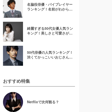
名脇役俳優・バイプレイヤー
ランキング！名前がわからな
いあの人は何位？刑事ドラマ
でみたことのある彼ら
綺麗すぎる50代女優人気ラン
キング！美しさと可愛さが魅
力的【2026最新】
50代俳優の人気ランキング！
渋くてかっこいいおじさん俳
優の虜に【2026最新版】
おすすめ特集
Netflixで次何観る？