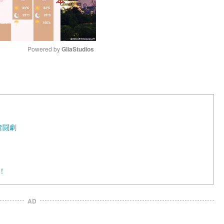
Powered by 
GliaStudios
M
u
t
e
奮闘劇
！
AD