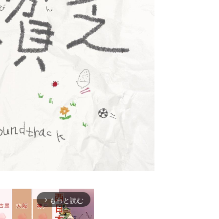
もっと読む
arrow_forward_ios