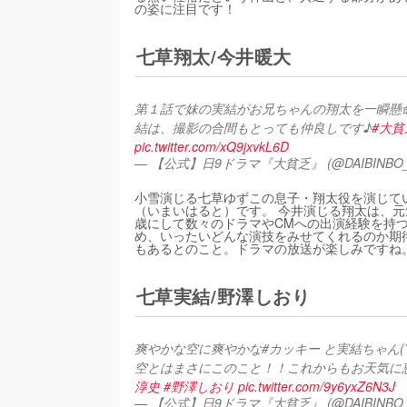
の姿に注目です！
七草翔太/今井暖大
第１話で妹の実結がお兄ちゃんの翔太を一瞬懸
結は、撮影の合間もとっても仲良しです♪
#大貧
pic.twitter.com/xQ9jxvkL6D
— 【公式】日9ドラマ『大貧乏』 (@DAIBINBO_
小雪演じる七草ゆずこの息子・翔太役を演じて
（いまいはると）です。 今井演じる翔太は、
歳にして数々のドラマやCMへの出演経験を持
め、いったいどんな演技をみせてくれるのか期
もあるとのこと。ドラマの放送が楽しみですね
七草実結/野澤しおり
爽やかな空に爽やかな#カッキー と実結ちゃん(
空とはまさにこのこと！！これからもお天気に恵まれたい
淳史
#野澤しおり
pic.twitter.com/9y6yxZ6N3J
— 【公式】日9ドラマ『大貧乏』 (@DAIBINBO_