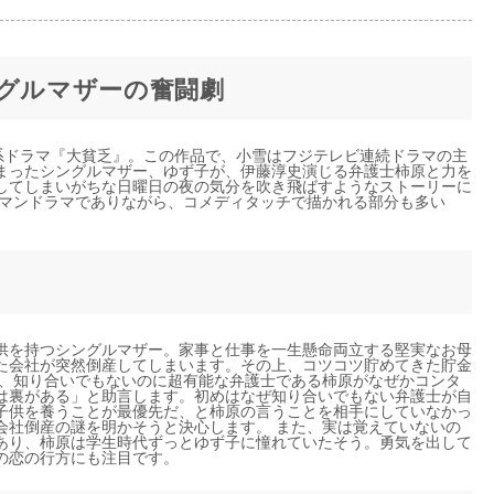
ングルマザーの奮闘劇
ビ系ドラマ『大貧乏』。この作品で、小雪はフジテレビ連続ドラマの主
まったシングルマザー、ゆず子が、伊藤淳史演じる弁護士柿原と力を
してしまいがちな日曜日の夜の気分を吹き飛ばすようなストーリーに
ーマンドラマでありながら、コメディタッチで描かれる部分も多い
供を持つシングルマザー。家事と仕事を一生懸命両立する堅実なお母
た会社が突然倒産してしまいます。その上、コツコツ貯めてきた貯金
に、知り合いでもないのに超有能な弁護士である柿原がなぜかコンタ
は裏がある」と助言します。初めはなぜ知り合いでもない弁護士が自
子供を養うことが最優先だ、と柿原の言うことを相手にしていなかっ
会社倒産の謎を明かそうと決心します。 また、実は覚えていないの
あり、柿原は学生時代ずっとゆず子に憧れていたそう。勇気を出して
の恋の行方にも注目です。