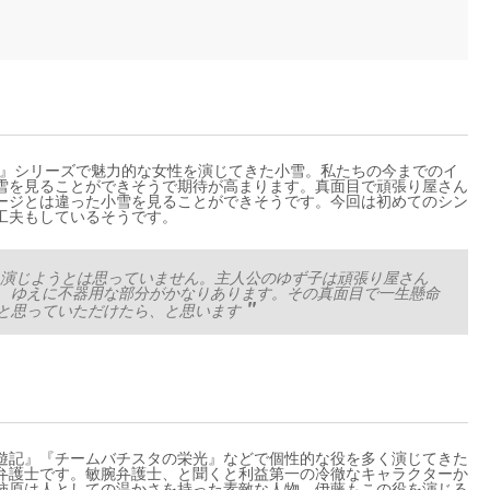
の夕日』シリーズで魅力的な女性を演じてきた小雪。私たちの今までのイ
雪を見ることができそうで期待が高まります。真面目で頑張り屋さん
ージとは違った小雪を見ることができそうです。今回は初めてのシン
工夫もしているそうです。
演じようとは思っていません。主人公のゆず子は頑張り屋さん
、ゆえに不器用な部分がかなりあります。その真面目で一生懸命
と思っていただけたら、と思います
遊記』『チームバチスタの栄光』などで個性的な役を多く演じてきた
弁護士です。敏腕弁護士、と聞くと利益第一の冷徹なキャラクターか
柿原は人としての温かさを持った素敵な人物。伊藤もこの役を演じる