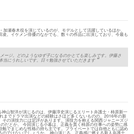
ン・加瀬春木役を演じているのが、モデルとして活躍しているほか、
田凌。イケメン俳優のなかでも、数々の作品に出演しており、今最も
メージ。どのようなゆず子になるのかとても楽しみです。伊藤さ
本当にうれしいです。日々勉強させていただきます
する神山智洋が演じるのは、伊藤淳史演じるエリート弁護士・柿原新一
れまでドラマ出演などの経験はさほど多くないものの、2016年の新
、その演技力には定評があります。演技力を称える関西ジャニーズジ
るのだとか。 今回演じる小暮は、正義を貫く柿原の仕事への姿勢に感
勤勉でまじめな性格の持ち主です。プライベートでは自他ともに認め
るのではないでしょうか。 神山演じる、正義感に燃える新人弁護士