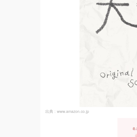
出典 :
www.amazon.co.jp