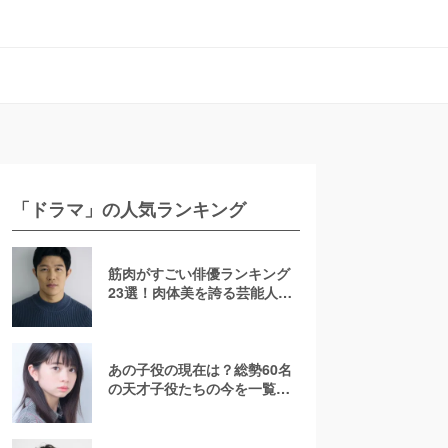
「ドラマ」の人気ランキング
筋肉がすごい俳優ランキング
23選！肉体美を誇る芸能人を
若手からおじさんまで紹介
【2026最新】
あの子役の現在は？総勢60名
の天才子役たちの今を一覧で
紹介！【2025年最新】